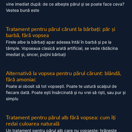
vine imediat după: de ce albește părul și se poate face ceva?
Vestea bună este
Tratament pentru părul cărunt la bărbați: păr și
barbă, fără vopsea
Firele albe la bărbați apar adesea întâi în barbă și pe la
tâmple. Vopseaua clasică arată artificial, se vede rădăcina
imediat și, sincer, puțini bărbați
Alternativă la vopsea pentru părul cărunt: blândă,
fără amoniac
Poate ai obosit să tot vopsești. Poate te ustură scalpul de
fiecare dată. Poate ești însărcinată și nu vrei să riști, sau pur și
simplu
Tratament pentru părul alb fără vopsea: cum îți
redai culoarea naturală
Un tratament pentru părul alb care nu vopsește: hrănește