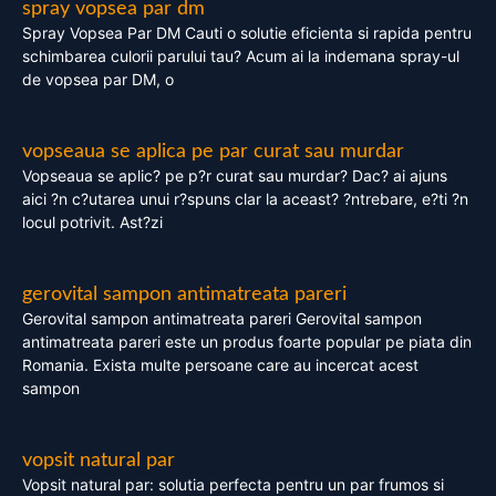
spray vopsea par dm
Spray Vopsea Par DM Cauti o solutie eficienta si rapida pentru
schimbarea culorii parului tau? Acum ai la indemana spray-ul
de vopsea par DM, o
vopseaua se aplica pe par curat sau murdar
Vopseaua se aplic? pe p?r curat sau murdar? Dac? ai ajuns
aici ?n c?utarea unui r?spuns clar la aceast? ?ntrebare, e?ti ?n
locul potrivit. Ast?zi
gerovital sampon antimatreata pareri
Gerovital sampon antimatreata pareri Gerovital sampon
antimatreata pareri este un produs foarte popular pe piata din
Romania. Exista multe persoane care au incercat acest
sampon
vopsit natural par
Vopsit natural par: solutia perfecta pentru un par frumos si