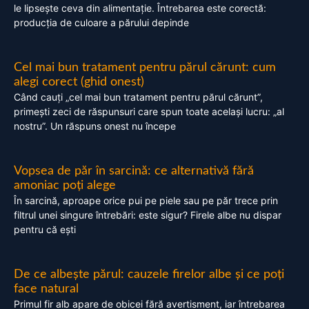
le lipsește ceva din alimentație. Întrebarea este corectă:
producția de culoare a părului depinde
Cel mai bun tratament pentru părul cărunt: cum
alegi corect (ghid onest)
Când cauți „cel mai bun tratament pentru părul cărunt”,
primești zeci de răspunsuri care spun toate același lucru: „al
nostru”. Un răspuns onest nu începe
Vopsea de păr în sarcină: ce alternativă fără
amoniac poți alege
În sarcină, aproape orice pui pe piele sau pe păr trece prin
filtrul unei singure întrebări: este sigur? Firele albe nu dispar
pentru că ești
De ce albește părul: cauzele firelor albe și ce poți
face natural
Primul fir alb apare de obicei fără avertisment, iar întrebarea