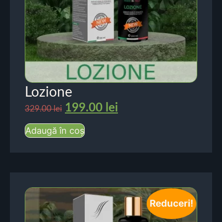
Lozione
199.00
lei
329.00
lei
Adaugă în coș
Reduceri!