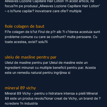
Allwaves Lozione Capillare Hair Lotion ?n acest articol, ne
focus?m pe produsul „Allwaves Lozione Capillare Hair Lotion”
– o lo?iune capilar? inovatoare care ofer? multiple
fiole colagen de baut
Fi?e colagen de b?ut Firul de p?r alb ?i c?derea acestuia sunt
probleme comune cu care se confrunt? multe persoane. Cu
toate acestea, exist? solu?ii
uleiu de masline pentru par
Uleiul de masline pentru par Uleiul de masline este un
ingredient minunat cu multiple beneficii pentru par. Acesta
este un remediu natural pentru ingrijirea si
mineral 89 vichy
Mineral 89 Vichy – pentru o hidratare intensa a pielii Mineral
89 este un produs revolu?ionar creat de Vichy, un brand de ?
ncredere ?n industria