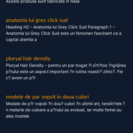
Aceste produse sunt fabricate in Italia
anatomia lui grey click sud
Heading H2 – Anatomia lui Grey Click Sud Paragraph 1 –
Anatomia lui Grey Click Sud este un fenomen fascinant ce a
captat atentia a
pluryal hair density
Pluryal Hair Density – pentru un par bogat ?i s?n?tos ?ngrijirea
p?rului este un aspect important ?n rutina noastr? zilnic?. Fie
c? avem un p?r
modele de par vopsit in doua culori
Modele de p?r vopsit ?n dou? culori ?n ultimii ani, tendin?ele ?
n materie de culoare a p?rului au evoluat, iar multe femei au
ales modele