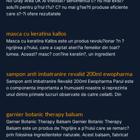
No Gray Area UK Ai vreodat? sentimentul c? nu mai exist?
solu?ii pentru p?rul t?u? C? nu mai g?se?ti produse eficiente
care s?-?i ofere rezultatele
masca cu keratina kallos
Masca cu keratina Kallos este un produs revolu?ionar ?n ?
ngrijirea p?rului, care a captat aten?ia femeilor din toat?
lumea. Aceast? masc? con?ine keratin?, un ingredient
sampon anti imbatranire revalid 200ml ewopharma
Sampon anti imbatranire Revalid 200ml Ewopharma Parul este
o componenta importanta a frumusetii noastre si reprezinta
unul dintre primele lucruri observate de catre ceilalti. Din
garnier botanic therapy balsam
Garner Botanic Therapy Balsam Garnier Botanic Therapy
Balsam este un produs de ?ngrijire a p?rului care se remarc?
prin folosirea ingredientelor naturale. Acest balsam, fabricat