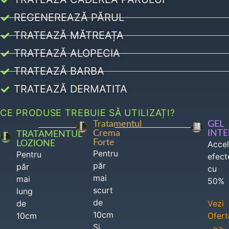
REGENEREAZĂ PĂRUL
TRATEAZĂ MĂTREAȚA
TRATEAZĂ ALOPECIA
TRATEAZĂ BARBA
TRATEAZĂ DERMATITA
CE PRODUSE TREBUIE SĂ UTILIZAȚI?
Tratamentul
GEL
Crema
INT
TRATAMENTUL
Forte
LOZIONE
Acce
Pentru
Pentru
efect
păr
păr
cu
mai
mai
50%
scurt
lung
de
de
Vezi
10cm
10cm
Ofert
Si
>>