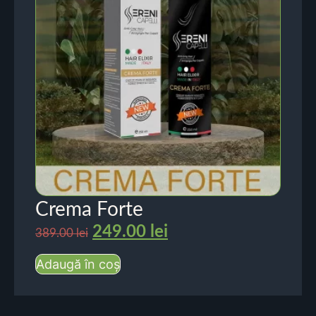
Crema Forte
249.00
lei
389.00
lei
Adaugă în coș