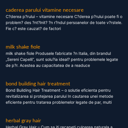
caderea parului vitamine necesare
C?derea p?rului – vitamine necesare C?derea p?rului poate fi o
problem? des ?nt?lnit? ?n r?ndul persoanelor de toate v?rstele.
Fie c? este cauzat? de factori
milk shake fiole
milk shake fiole Produsele fabricate ?n Italia, din brandul
„Sereni Capelli”, sunt solu?ia ideal? pentru problemele legate
de p?r. Acestea au capacitatea de a readuce
bond building hair treatment
Bond Building Hair Treatment – o solutie eficienta pentru
revitalizarea si protejarea parului In cautarea unei metode
eficiente pentru tratarea problemelor legate de par, multi
herbal gray hair
Herbal Gray Hair – Cum sa iti recapeti culoarea naturala a