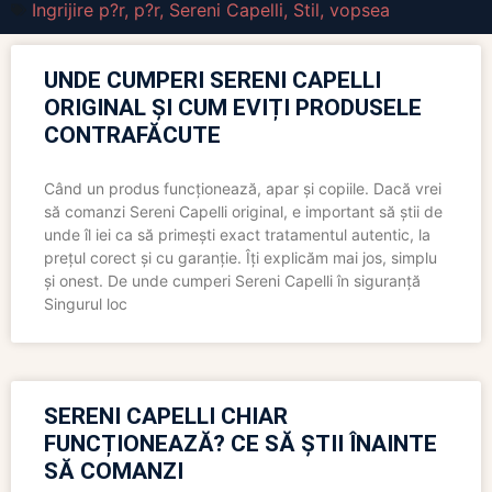
Ingrijire p?r
,
p?r
,
Sereni Capelli
,
Stil
,
vopsea
UNDE CUMPERI SERENI CAPELLI
ORIGINAL ȘI CUM EVIȚI PRODUSELE
CONTRAFĂCUTE
Când un produs funcționează, apar și copiile. Dacă vrei
să comanzi Sereni Capelli original, e important să știi de
unde îl iei ca să primești exact tratamentul autentic, la
prețul corect și cu garanție. Îți explicăm mai jos, simplu
și onest. De unde cumperi Sereni Capelli în siguranță
Singurul loc
SERENI CAPELLI CHIAR
FUNCȚIONEAZĂ? CE SĂ ȘTII ÎNAINTE
SĂ COMANZI