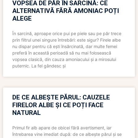
VOPSEA DE PĂR ÎN SARCINĂ: CE
ALTERNATIVĂ FĂRĂ AMONIAC POȚI
ALEGE
În sarcină, aproape orice pui pe piele sau pe păr trece
prin filtrul unei singure întrebări: este sigur? Firele albe
nu dispar pentru că ești însărcinată, dar multe femei
preferă în această perioadă să nu mai folosească
vopsea clasică, din cauza amoniacului și a mirosului
puternic. La fel gândesc și
DE CE ALBEȘTE PĂRUL: CAUZELE
FIRELOR ALBE ȘI CE POȚI FACE
NATURAL
Primul fir alb apare de obicei fără avertisment, iar
întrebarea vine imediat după: de ce albește părul și se