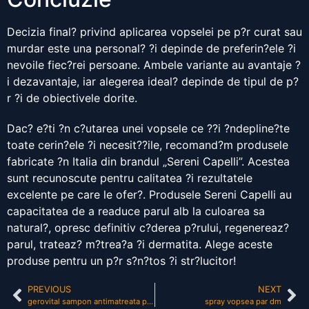
Decizia final? privind aplicarea vopselei pe p?r curat sau
murdar este una personal? ?i depinde de preferin?ele ?i
nevoile fiec?rei persoane. Ambele variante au avantaje ?
i dezavantaje, iar alegerea ideal? depinde de tipul de p?
r ?i de obiectivele dorite.
Dac? e?ti ?n c?utarea unei vopsele ce ??i ?ndepline?te
toate cerin?ele ?i necesit??ile, recomand?m produsele
fabricate ?n Italia din brandul „Sereni Capelli”. Acestea
sunt recunoscute pentru calitatea ?i rezultatele
excelente pe care le ofer?. Produsele Sereni Capelli au
capacitatea de a readuce parul alb la culoarea sa
natural?, opresc definitiv c?derea p?rului, regenereaz?
parul, trateaz? m?trea?a ?i dermatita. Alege aceste
produse pentru un p?r s?n?tos ?i str?lucitor!
PREVIOUS
NEXT
gerovital sampon antimatreata pareri
spray vopsea par dm