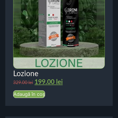
Lozione
199.00
lei
329.00
lei
Adaugă în coș