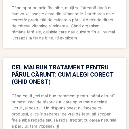
Când apar primele fire albe, mulți se întreabă dacă nu
cumva le lipsește ceva din alimentație. Întrebarea este
corectă: producția de culoare a părului depinde direct
de câteva vitamine și minerale. Când organismul
rămâne fără ele, celulele care dau culoare firului nu mai
lucrează la fel de bine. Îți explicăm
CEL MAI BUN TRATAMENT PENTRU
PĂRUL CĂRUNT: CUM ALEGI CORECT
(GHID ONEST)
Când cauți „cel mai bun tratament pentru părul cărunt”,
primești zeci de răspunsuri care spun toate același
lucru: „al nostru”. Un răspuns onest nu începe cu
produsul, ci cu întrebarea: ce vrei de fapt, să acoperi
firele albe repede sau să redai treptat culoarea naturală
a părului, fără vopsea? Îți