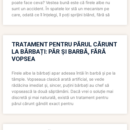
poate face ceva? Vestea bună este că firele albe nu
sunt un accident. În spatele lor stă un mecanism pe
care, odată ce îl înțelegi, îl poți sprijini blând, fără să
TRATAMENT PENTRU PĂRUL CĂRUNT
LA BĂRBAȚI: PĂR ȘI BARBĂ, FĂRĂ
VOPSEA
Firele albe la bărbați apar adesea întâi în barbă și pe la
tâmple. Vopseaua clasică arată artificial, se vede
rădăcina imediat și, sincer, puțini bărbați au chef să
vopsească la două săptămâni. Dacă vrei o soluție mai
discretă și mai naturală, există un tratament pentru
părul cărunt gândit exact pentru