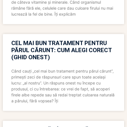
de câteva vitamine și minerale. Când organismul
rămâne fără ele, celulele care dau culoare firului nu mai
lucrează la fel de bine. Îți explicăm
CEL MAI BUN TRATAMENT PENTRU
PĂRUL CĂRUNT: CUM ALEGI CORECT
(GHID ONEST)
Când cauți „cel mai bun tratament pentru părul cărunt”,
primești zeci de răspunsuri care spun toate același
lucru: „al nostru”. Un răspuns onest nu începe cu
produsul, ci cu întrebarea: ce vrei de fapt, să acoperi
firele albe repede sau să redai treptat culoarea naturală
a părului, fără vopsea? Îți