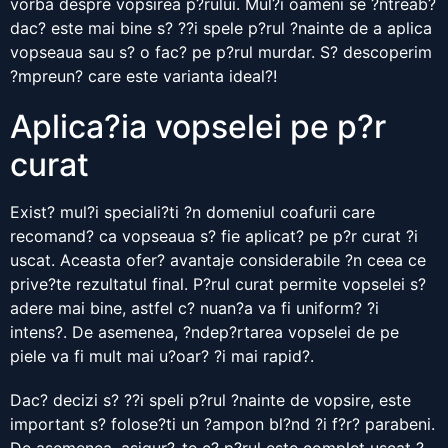
vorba despre vopsirea p?rului. Mul?i oameni se ?ntreab?
dac? este mai bine s? ??i spele p?rul ?nainte de a aplica
vopseaua sau s? o fac? pe p?rul murdar. S? descoperim
?mpreun? care este varianta ideal?!
Aplica?ia vopselei pe p?r
curat
Exist? mul?i speciali?ti ?n domeniul coafurii care
recomand? ca vopseaua s? fie aplicat? pe p?r curat ?i
uscat. Aceasta ofer? avantaje considerabile ?n ceea ce
prive?te rezultatul final. P?rul curat permite vopselei s?
adere mai bine, astfel c? nuan?a va fi uniform? ?i
intens?. De asemenea, ?ndep?rtarea vopselei de pe
piele va fi mult mai u?oar? ?i mai rapid?.
Dac? decizi s? ??i speli p?rul ?nainte de vopsire, este
important s? folose?ti un ?ampon bl?nd ?i f?r? parabeni.