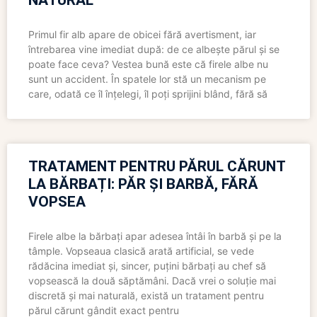
NATURAL
Primul fir alb apare de obicei fără avertisment, iar
întrebarea vine imediat după: de ce albește părul și se
poate face ceva? Vestea bună este că firele albe nu
sunt un accident. În spatele lor stă un mecanism pe
care, odată ce îl înțelegi, îl poți sprijini blând, fără să
TRATAMENT PENTRU PĂRUL CĂRUNT
LA BĂRBAȚI: PĂR ȘI BARBĂ, FĂRĂ
VOPSEA
Firele albe la bărbați apar adesea întâi în barbă și pe la
tâmple. Vopseaua clasică arată artificial, se vede
rădăcina imediat și, sincer, puțini bărbați au chef să
vopsească la două săptămâni. Dacă vrei o soluție mai
discretă și mai naturală, există un tratament pentru
părul cărunt gândit exact pentru