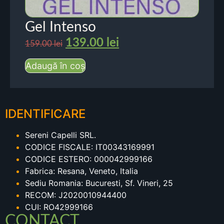
Gel Intenso
139.00
lei
159.00
lei
Adaugă în coș
IDENTIFICARE
Sereni Capelli SRL.
CODICE FISCALE: IT00343169991
CODICE ESTERO: 000042999166
Fabrica: Resana, Veneto, Italia
Sediu Romania: Bucuresti, Sf. Vineri, 25
RECOM: J2020010944400
CUI: RO42999166
CONTACT