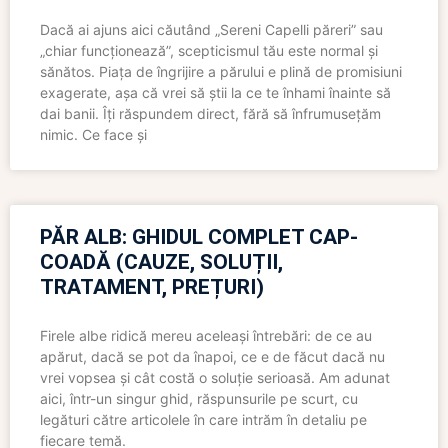
Dacă ai ajuns aici căutând „Sereni Capelli păreri” sau
„chiar funcționează”, scepticismul tău este normal și
sănătos. Piața de îngrijire a părului e plină de promisiuni
exagerate, așa că vrei să știi la ce te înhami înainte să
dai banii. Îți răspundem direct, fără să înfrumusețăm
nimic. Ce face și
PĂR ALB: GHIDUL COMPLET CAP-
COADĂ (CAUZE, SOLUȚII,
TRATAMENT, PREȚURI)
Firele albe ridică mereu aceleași întrebări: de ce au
apărut, dacă se pot da înapoi, ce e de făcut dacă nu
vrei vopsea și cât costă o soluție serioasă. Am adunat
aici, într-un singur ghid, răspunsurile pe scurt, cu
legături către articolele în care intrăm în detaliu pe
fiecare temă.