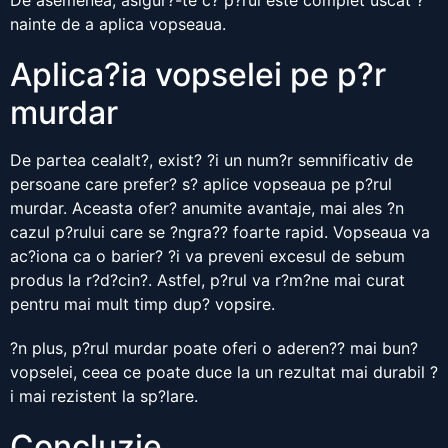
De asemenea, asigur?-te c? p?rul este complet uscat ?
nainte de a aplica vopseaua.
Aplica?ia vopselei pe p?r
murdar
De partea cealalt?, exist? ?i un num?r semnificativ de
persoane care prefer? s? aplice vopseaua pe p?rul
murdar. Aceasta ofer? anumite avantaje, mai ales ?n
cazul p?rului care se ?ngra?? foarte rapid. Vopseaua va
ac?iona ca o barier? ?i va preveni excesul de sebum
produs la r?d?cin?. Astfel, p?rul va r?m?ne mai curat
pentru mai mult timp dup? vopsire.
?n plus, p?rul murdar poate oferi o aderen?? mai bun?
vopselei, ceea ce poate duce la un rezultat mai durabil ?
i mai rezistent la sp?lare.
Concluzie