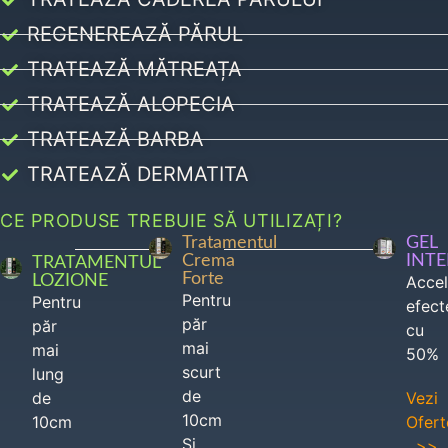
REGENEREAZĂ PĂRUL
TRATEAZĂ MĂTREAȚA
TRATEAZĂ ALOPECIA
TRATEAZĂ BARBA
TRATEAZĂ DERMATITA
CE PRODUSE TREBUIE SĂ UTILIZAȚI?
Tratamentul
GEL
Crema
INT
TRATAMENTUL
Forte
LOZIONE
Acce
Pentru
Pentru
efect
păr
păr
cu
mai
mai
50%
scurt
lung
de
de
Vezi
10cm
10cm
Ofert
Si
>>