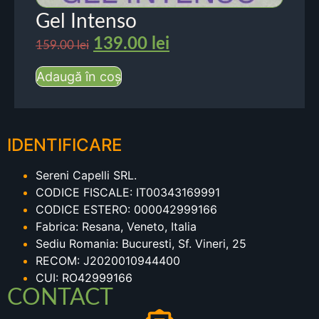
Gel Intenso
139.00
lei
159.00
lei
Adaugă în coș
IDENTIFICARE
Sereni Capelli SRL.
CODICE FISCALE: IT00343169991
CODICE ESTERO: 000042999166
Fabrica: Resana, Veneto, Italia
Sediu Romania: Bucuresti, Sf. Vineri, 25
RECOM: J2020010944400
CUI: RO42999166
CONTACT