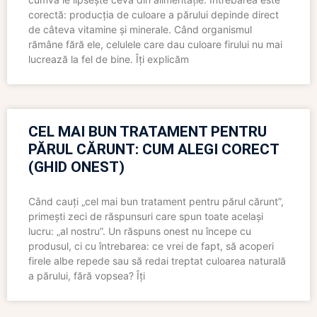
corectă: producția de culoare a părului depinde direct
de câteva vitamine și minerale. Când organismul
rămâne fără ele, celulele care dau culoare firului nu mai
lucrează la fel de bine. Îți explicăm
CEL MAI BUN TRATAMENT PENTRU
PĂRUL CĂRUNT: CUM ALEGI CORECT
(GHID ONEST)
Când cauți „cel mai bun tratament pentru părul cărunt”,
primești zeci de răspunsuri care spun toate același
lucru: „al nostru”. Un răspuns onest nu începe cu
produsul, ci cu întrebarea: ce vrei de fapt, să acoperi
firele albe repede sau să redai treptat culoarea naturală
a părului, fără vopsea? Îți