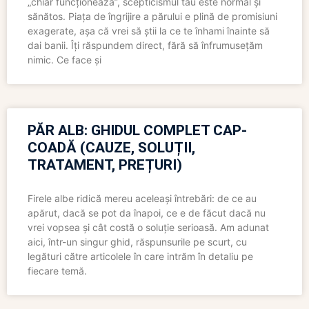
„chiar funcționează”, scepticismul tău este normal și
sănătos. Piața de îngrijire a părului e plină de promisiuni
exagerate, așa că vrei să știi la ce te înhami înainte să
dai banii. Îți răspundem direct, fără să înfrumusețăm
nimic. Ce face și
PĂR ALB: GHIDUL COMPLET CAP-
COADĂ (CAUZE, SOLUȚII,
TRATAMENT, PREȚURI)
Firele albe ridică mereu aceleași întrebări: de ce au
apărut, dacă se pot da înapoi, ce e de făcut dacă nu
vrei vopsea și cât costă o soluție serioasă. Am adunat
aici, într-un singur ghid, răspunsurile pe scurt, cu
legături către articolele în care intrăm în detaliu pe
fiecare temă.