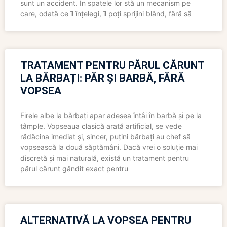
sunt un accident. În spatele lor stă un mecanism pe
care, odată ce îl înțelegi, îl poți sprijini blând, fără să
TRATAMENT PENTRU PĂRUL CĂRUNT
LA BĂRBAȚI: PĂR ȘI BARBĂ, FĂRĂ
VOPSEA
Firele albe la bărbați apar adesea întâi în barbă și pe la
tâmple. Vopseaua clasică arată artificial, se vede
rădăcina imediat și, sincer, puțini bărbați au chef să
vopsească la două săptămâni. Dacă vrei o soluție mai
discretă și mai naturală, există un tratament pentru
părul cărunt gândit exact pentru
ALTERNATIVĂ LA VOPSEA PENTRU