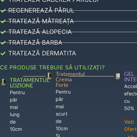
REGENEREAZĂ PĂRUL
TRATEAZĂ MĂTREAȚA
TRATEAZĂ ALOPECIA
TRATEAZĂ BARBA
TRATEAZĂ DERMATITA
CE PRODUSE TREBUIE SĂ UTILIZAȚI?
Tratamentul
GEL
Crema
INT
TRATAMENTUL
Forte
LOZIONE
Acce
Pentru
Pentru
efect
păr
păr
cu
mai
mai
50%
scurt
lung
de
de
Vezi
10cm
10cm
Ofert
Si
>>