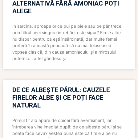
ALTERNATIVĂ FĂRĂ AMONIAC POȚI
ALEGE
În sarcină, aproape orice pui pe piele sau pe păr trece
prin filtrul unei singure întrebări: este sigur? Firele albe
nu dispar pentru că ești însărcinată, dar multe femei
preferă în această perioadă să nu mai folosească
vopsea clasică, din cauza amoniacului și a mirosului
puternic. La fel gândesc și
DE CE ALBEȘTE PĂRUL: CAUZELE
FIRELOR ALBE ȘI CE POȚI FACE
NATURAL
Primul fir alb apare de obicei fără avertisment, iar
întrebarea vine imediat după: de ce albește părul și se
poate face ceva? Vestea bună este că firele albe nu