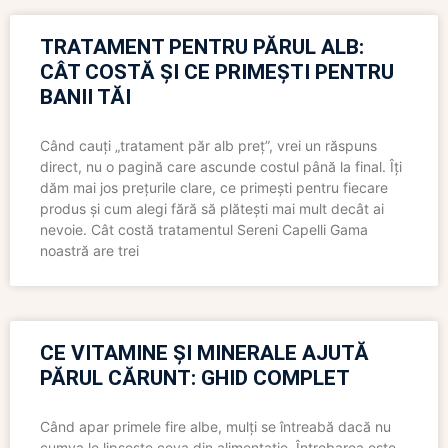
TRATAMENT PENTRU PĂRUL ALB:
CÂT COSTĂ ȘI CE PRIMEȘTI PENTRU
BANII TĂI
Când cauți „tratament păr alb preț”, vrei un răspuns
direct, nu o pagină care ascunde costul până la final. Îți
dăm mai jos prețurile clare, ce primești pentru fiecare
produs și cum alegi fără să plătești mai mult decât ai
nevoie. Cât costă tratamentul Sereni Capelli Gama
noastră are trei
CE VITAMINE ȘI MINERALE AJUTĂ
PĂRUL CĂRUNT: GHID COMPLET
Când apar primele fire albe, mulți se întreabă dacă nu
cumva le lipsește ceva din alimentație. Întrebarea este