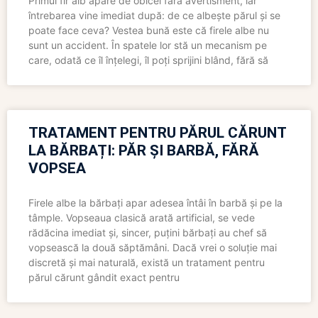
Primul fir alb apare de obicei fără avertisment, iar
întrebarea vine imediat după: de ce albește părul și se
poate face ceva? Vestea bună este că firele albe nu
sunt un accident. În spatele lor stă un mecanism pe
care, odată ce îl înțelegi, îl poți sprijini blând, fără să
TRATAMENT PENTRU PĂRUL CĂRUNT
LA BĂRBAȚI: PĂR ȘI BARBĂ, FĂRĂ
VOPSEA
Firele albe la bărbați apar adesea întâi în barbă și pe la
tâmple. Vopseaua clasică arată artificial, se vede
rădăcina imediat și, sincer, puțini bărbați au chef să
vopsească la două săptămâni. Dacă vrei o soluție mai
discretă și mai naturală, există un tratament pentru
părul cărunt gândit exact pentru