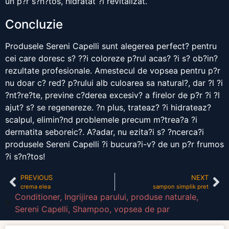
un p?r s?n?tos, hidratat ?i revitalizat.
Concluzie
Produsele Sereni Capelli sunt alegerea perfect? pentru
cei care doresc s? ??i coloreze p?rul acas? ?i s? ob?in?
rezultate profesionale. Amestecul de vopsea pentru p?r
nu doar c? red? p?rului alb culoarea sa natural?, dar ?l ?i
?nt?re?te, previne c?derea excesiv? a firelor de p?r ?i ?l
ajut? s? se regenereze. ?n plus, trateaz? ?i hidrateaz?
scalpul, elimin?nd problemele precum m?trea?a ?i
dermatita seboreic?. A?adar, nu ezita?i s? ?ncerca?i
produsele Sereni Capelli ?i bucura?i-v? de un p?r frumos
?i s?n?tos!
PREVIOUS
NEXT
crema elea
sampon simplik pret
Conditioner
,
Ingrijirea parului
,
produse naturale
,
Sereni Capelli
,
Shampoo
,
vopsea de par