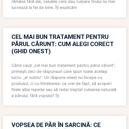
rămâne fără ele, celulele care dau culoare firului nu mai
lucrează la fel de bine. Îți explicăm
CEL MAI BUN TRATAMENT PENTRU
PĂRUL CĂRUNT: CUM ALEGI CORECT
(GHID ONEST)
Când cauți „cel mai bun tratament pentru părul cărunt”,
primești zeci de răspunsuri care spun toate același
lucru: „al nostru”. Un răspuns onest nu începe cu
produsul, ci cu întrebarea: ce vrei de fapt, să acoperi
firele albe repede sau să redai treptat culoarea naturală
a părului, fără vopsea? Îți
VOPSEA DE PĂR ÎN SARCINĂ: CE