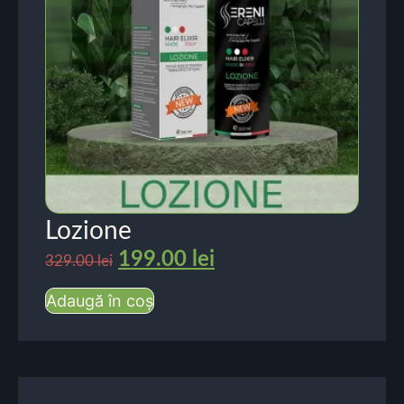
Lozione
199.00
lei
329.00
lei
Adaugă în coș