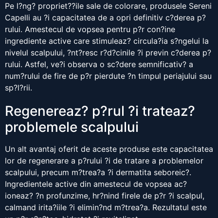
Pe l?ng? propriet??ile sale de colorare, produsele Sereni
Capelli au ?i capacitatea de a opri definitiv c?derea p?
rului. Amestecul de vopsea pentru p?r con?ine
ingrediente active care stimuleaz? circula?ia s?ngelui la
nivelul scalpului, ?nt?resc r?d?cinile ?i previn c?derea p?
rului. Astfel, ve?i observa o sc?dere semnificativ? a
num?rului de fire de p?r pierdute ?n timpul periajului sau
sp?l?rii.
Regenereaz? p?rul ?i trateaz?
problemele scalpului
Un alt avantaj oferit de aceste produse este capacitatea
lor de regenerare a p?rului ?i de tratare a problemelor
scalpului, precum m?trea?a ?i dermatita seboreic?.
Ingredientele active din amestecul de vopsea ac?
ioneaz? ?n profunzime, hr?nind firele de p?r ?i scalpul,
calmand irita?iile ?i elimin?nd m?trea?a. Rezultatul este