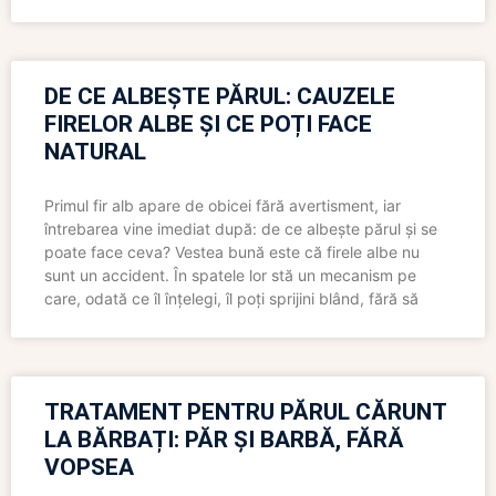
DE CE ALBEȘTE PĂRUL: CAUZELE
FIRELOR ALBE ȘI CE POȚI FACE
NATURAL
Primul fir alb apare de obicei fără avertisment, iar
întrebarea vine imediat după: de ce albește părul și se
poate face ceva? Vestea bună este că firele albe nu
sunt un accident. În spatele lor stă un mecanism pe
care, odată ce îl înțelegi, îl poți sprijini blând, fără să
TRATAMENT PENTRU PĂRUL CĂRUNT
LA BĂRBAȚI: PĂR ȘI BARBĂ, FĂRĂ
VOPSEA