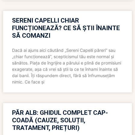
SERENI CAPELLI CHIAR
FUNCȚIONEAZĂ? CE SĂ ȘTII ÎNAINTE
SĂ COMANZI
Dacă ai ajuns aici căutând „Sereni Capelli păreri” sau
„chiar funcționează”, scepticismul tău este normal și
sănătos. Piața de îngrijire a părului e plină de promisiuni
exagerate, așa că vrei să știi la ce te înhami înainte să
dai banii. Îți răspundem direct, fără să înfrumusețăm
nimic. Ce face și
PĂR ALB: GHIDUL COMPLET CAP-
COADĂ (CAUZE, SOLUȚII,
TRATAMENT, PREȚURI)