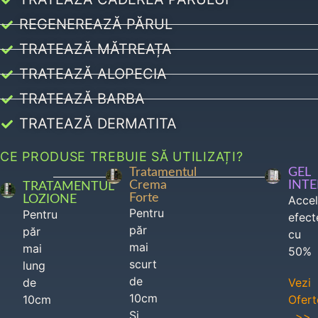
REGENEREAZĂ PĂRUL
TRATEAZĂ MĂTREAȚA
TRATEAZĂ ALOPECIA
TRATEAZĂ BARBA
TRATEAZĂ DERMATITA
CE PRODUSE TREBUIE SĂ UTILIZAȚI?
Tratamentul
GEL
Crema
INT
TRATAMENTUL
Forte
LOZIONE
Acce
Pentru
Pentru
efect
păr
păr
cu
mai
mai
50%
scurt
lung
de
de
Vezi
10cm
10cm
Ofert
Si
>>