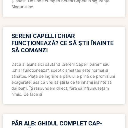
și onest. De unde cumperi Sereni Capelli în siguranță
Singurul loc
SERENI CAPELLI CHIAR
FUNCȚIONEAZĂ? CE SĂ ȘTII ÎNAINTE
SĂ COMANZI
Dacă ai ajuns aici căutând „Sereni Capelli păreri” sau
„chiar funcționează”, scepticismul tău este normal și
sănătos. Piața de îngrijire a părului e plină de promisiuni
exagerate, așa că vrei să știi la ce te înhami înainte să
dai banii. Îți răspundem direct, fără să înfrumusețăm
nimic. Ce face și
PĂR ALB: GHIDUL COMPLET CAP-