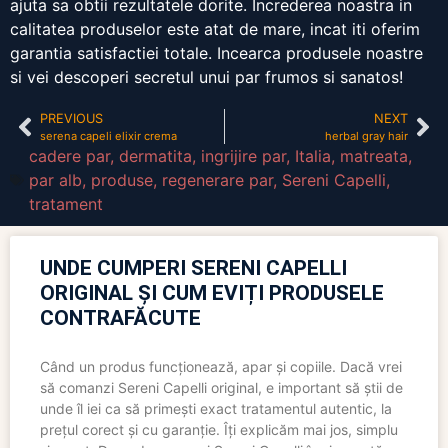
ajuta sa obtii rezultatele dorite. Increderea noastra in
calitatea produselor este atat de mare, incat iti oferim
garantia satisfactiei totale. Incearca produsele noastre
si vei descoperi secretul unui par frumos si sanatos!
PREVIOUS
NEXT
serena capeli elixir crema
herbal gray hair
cadere par
,
dermatita
,
ingrijire par
,
Italia
,
matreata
,
par alb
,
produse
,
regenerare par
,
Sereni Capelli
,
tratament
UNDE CUMPERI SERENI CAPELLI
ORIGINAL ȘI CUM EVIȚI PRODUSELE
CONTRAFĂCUTE
Când un produs funcționează, apar și copiile. Dacă vrei
să comanzi Sereni Capelli original, e important să știi de
unde îl iei ca să primești exact tratamentul autentic, la
prețul corect și cu garanție. Îți explicăm mai jos, simplu