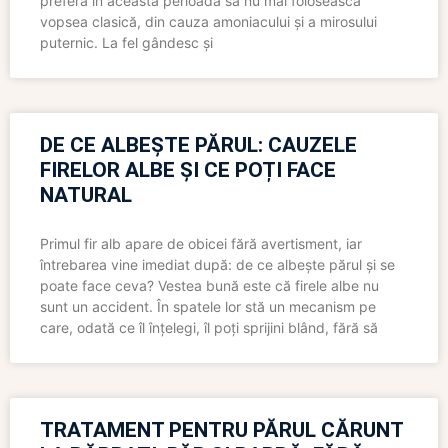
preferă în această perioadă să nu mai folosească
vopsea clasică, din cauza amoniacului și a mirosului
puternic. La fel gândesc și
DE CE ALBEȘTE PĂRUL: CAUZELE
FIRELOR ALBE ȘI CE POȚI FACE
NATURAL
Primul fir alb apare de obicei fără avertisment, iar
întrebarea vine imediat după: de ce albește părul și se
poate face ceva? Vestea bună este că firele albe nu
sunt un accident. În spatele lor stă un mecanism pe
care, odată ce îl înțelegi, îl poți sprijini blând, fără să
TRATAMENT PENTRU PĂRUL CĂRUNT