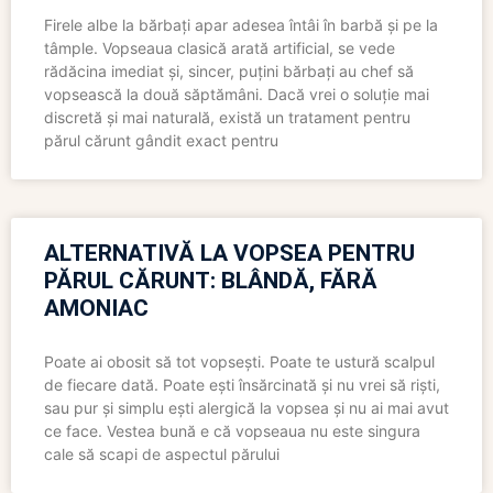
Firele albe la bărbați apar adesea întâi în barbă și pe la
tâmple. Vopseaua clasică arată artificial, se vede
rădăcina imediat și, sincer, puțini bărbați au chef să
vopsească la două săptămâni. Dacă vrei o soluție mai
discretă și mai naturală, există un tratament pentru
părul cărunt gândit exact pentru
ALTERNATIVĂ LA VOPSEA PENTRU
PĂRUL CĂRUNT: BLÂNDĂ, FĂRĂ
AMONIAC
Poate ai obosit să tot vopsești. Poate te ustură scalpul
de fiecare dată. Poate ești însărcinată și nu vrei să riști,
sau pur și simplu ești alergică la vopsea și nu ai mai avut
ce face. Vestea bună e că vopseaua nu este singura
cale să scapi de aspectul părului