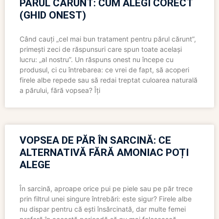
PĂRUL CĂRUNT: CUM ALEGI CORECT
(GHID ONEST)
Când cauți „cel mai bun tratament pentru părul cărunt”,
primești zeci de răspunsuri care spun toate același
lucru: „al nostru”. Un răspuns onest nu începe cu
produsul, ci cu întrebarea: ce vrei de fapt, să acoperi
firele albe repede sau să redai treptat culoarea naturală
a părului, fără vopsea? Îți
VOPSEA DE PĂR ÎN SARCINĂ: CE
ALTERNATIVĂ FĂRĂ AMONIAC POȚI
ALEGE
În sarcină, aproape orice pui pe piele sau pe păr trece
prin filtrul unei singure întrebări: este sigur? Firele albe
nu dispar pentru că ești însărcinată, dar multe femei