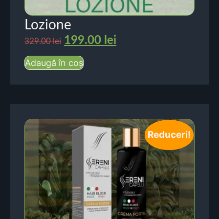
Lozione
199.00
lei
329.00
lei
Adaugă în coș
Reduceri!