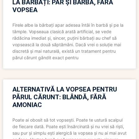
LA BĂRBAȚI: PĂR ȘI BARBĂ, FĂRĂ
VOPSEA
Firele albe la bărbați apar adesea întâi în barbă și pe la
tâmple. Vopseaua clasică arată artificial, se vede
rădăcina imediat și, sincer, puțini bărbați au chef să
vopsească la două săptămâni. Dacă vrei o soluție mai
discretă și mai naturală, există un tratament pentru
părul cărunt gândit exact pentru
ALTERNATIVĂ LA VOPSEA PENTRU
PĂRUL CĂRUNT: BLÂNDĂ, FĂRĂ
AMONIAC
Poate ai obosit să tot vopsești. Poate te ustură scalpul
de fiecare dată. Poate ești însărcinată și nu vrei să riști,
sau pur și simplu ești alergică la vopsea și nu ai mai avut