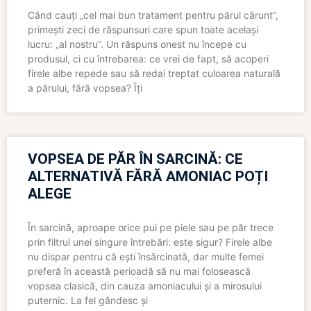
Când cauți „cel mai bun tratament pentru părul cărunt”,
primești zeci de răspunsuri care spun toate același
lucru: „al nostru”. Un răspuns onest nu începe cu
produsul, ci cu întrebarea: ce vrei de fapt, să acoperi
firele albe repede sau să redai treptat culoarea naturală
a părului, fără vopsea? Îți
VOPSEA DE PĂR ÎN SARCINĂ: CE
ALTERNATIVĂ FĂRĂ AMONIAC POȚI
ALEGE
În sarcină, aproape orice pui pe piele sau pe păr trece
prin filtrul unei singure întrebări: este sigur? Firele albe
nu dispar pentru că ești însărcinată, dar multe femei
preferă în această perioadă să nu mai folosească
vopsea clasică, din cauza amoniacului și a mirosului
puternic. La fel gândesc și