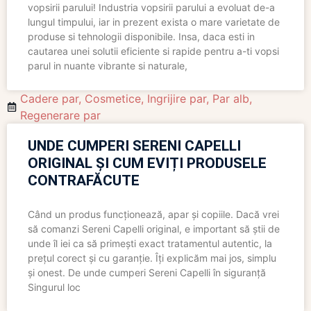
vopsirii parului! Industria vopsirii parului a evoluat de-a
lungul timpului, iar in prezent exista o mare varietate de
produse si tehnologii disponibile. Insa, daca esti in
cautarea unei solutii eficiente si rapide pentru a-ti vopsi
parul in nuante vibrante si naturale,
Cadere par
,
Cosmetice
,
Ingrijire par
,
Par alb
,
Regenerare par
UNDE CUMPERI SERENI CAPELLI
ORIGINAL ȘI CUM EVIȚI PRODUSELE
CONTRAFĂCUTE
Când un produs funcționează, apar și copiile. Dacă vrei
să comanzi Sereni Capelli original, e important să știi de
unde îl iei ca să primești exact tratamentul autentic, la
prețul corect și cu garanție. Îți explicăm mai jos, simplu
și onest. De unde cumperi Sereni Capelli în siguranță
Singurul loc