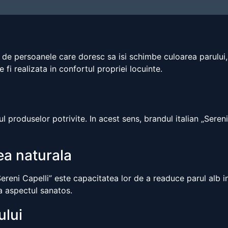
de persoanele care doresc sa isi schimbe culoarea parului, f
i realizata in confortul propriei locuinte.
l produselor potrivite. In acest sens, brandul italian „Seren
ea naturala
reni Capelli” este capacitatea lor de a readuce parul alb in
ta aspectul sanatos.
ului