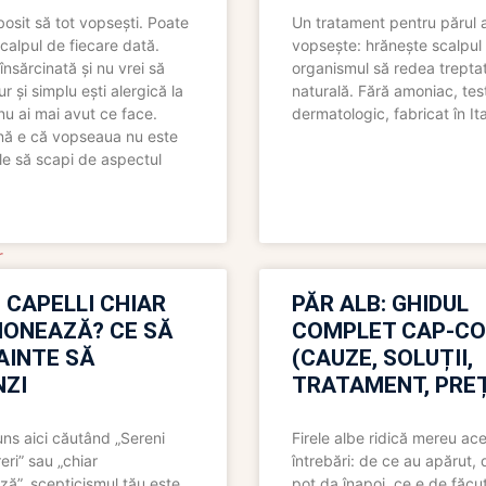
bosit să tot vopsești. Poate
Un tratament pentru părul 
scalpul de fiecare dată.
vopsește: hrănește scalpul 
însărcinată și nu vrei să
organismul să redea trepta
pur și simplu ești alergică la
naturală. Fără amoniac, tes
nu ai mai avut ce face.
dermatologic, fabricat în Ita
nă e că vopseaua nu este
le să scapi de aspectul
r
 CAPELLI CHIAR
PĂR ALB: GHIDUL
IONEAZĂ? CE SĂ
COMPLET CAP-C
NAINTE SĂ
(CAUZE, SOLUȚII,
ZI
TRATAMENT, PREȚ
uns aici căutând „Sereni
Firele albe ridică mereu ace
eri” sau „chiar
întrebări: de ce au apărut,
ză”, scepticismul tău este
pot da înapoi, ce e de făcu