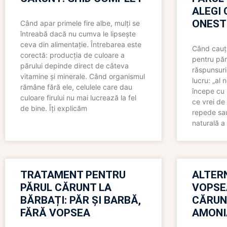
ALEGI 
ONEST
Când apar primele fire albe, mulți se
întreabă dacă nu cumva le lipsește
ceva din alimentație. Întrebarea este
Când cauți
corectă: producția de culoare a
pentru păr
părului depinde direct de câteva
răspunsuri
vitamine și minerale. Când organismul
lucru: „al
rămâne fără ele, celulele care dau
începe cu 
culoare firului nu mai lucrează la fel
ce vrei de 
de bine. Îți explicăm
repede sau
naturală a 
TRATAMENT PENTRU
ALTER
PĂRUL CĂRUNT LA
VOPSE
BĂRBAȚI: PĂR ȘI BARBĂ,
CĂRUN
FĂRĂ VOPSEA
AMONI