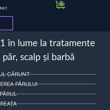
tact
 1 în lume la tratamente
 păr, scalp și barbă
UL CĂRUNT
EREA PĂRULUI
PĂRUL
REAȚA