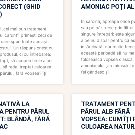
CORECT (GHID
AMONIAC POȚI A
)
În sarcină, aproape orice pu
sau pe păr trece prin filtrul
 „cel mai bun tratament
singure întrebări: este sigur
ul cărunt”, primești zeci de
albe nu dispar pentru că eș
 care spun toate același
însărcinată, dar multe femei
 nostru”. Un răspuns onest nu
această perioadă să nu ma
produsul, ci cu întrebarea:
folosească vopsea clasică,
fapt, să acoperi firele albe
amoniacului și a mirosului p
 să redai treptat culoarea
fel gândesc și
părului, fără vopsea? Îți
NATIVĂ LA
TRATAMENT PEN
A PENTRU PĂRUL
PĂRUL ALB FĂRĂ
T: BLÂNDĂ, FĂRĂ
VOPSEA: CUM ÎȚI 
AC
CULOAREA NATUR