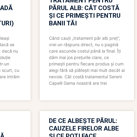
TRATAMENT PENTRU
OADĂ
PĂRUL ALB: CÂT COSTĂ
ȘI CE PRIMEȘTI PENTRU
URI)
BANII TĂI
leași
Când cauți „tratament păr alb preț”,
 dacă se
vrei un răspuns direct, nu o pagină
t dacă nu
care ascunde costul până la final. Îți
oluție
dăm mai jos prețurile clare, ce
tr-un
primești pentru fiecare produs și cum
 scurt, cu
alegi fără să plătești mai mult decât ai
care intrăm
nevoie. Cât costă tratamentul Sereni
Capelli Gama noastră are trei
N
DE CE ALBEȘTE PĂRUL:
CAUZELE FIRELOR ALBE
RĂ
ȘI CE POȚI FACE