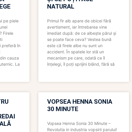
LEGE
NATURAL
i pe piele
Primul fir alb apare de obicei fără
 unei
avertisment, iar întrebarea vine
? Firele
imediat după: de ce albește părul și
ti
se poate face ceva? Vestea bună
 preferă în
este că firele albe nu sunt un
i
accident. În spatele lor stă un
 din cauza
mecanism pe care, odată ce îl
uternic. La
înțelegi, îl poți sprijini blând, fără să
TRU
VOPSEA HENNA SONIA
30 MINUTE
REDAI
ALĂ
Vopsea Henna Sonia 30 Minute –
Revolutia in industria vopsirii parului!