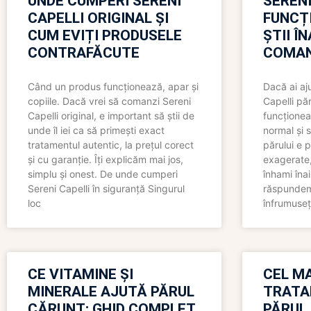
UNDE CUMPERI SERENI
SERENI
CAPELLI ORIGINAL ȘI
FUNCȚ
CUM EVIȚI PRODUSELE
ȘTII Î
CONTRAFĂCUTE
COMAN
Când un produs funcționează, apar și
Dacă ai aj
copiile. Dacă vrei să comanzi Sereni
Capelli păr
Capelli original, e important să știi de
funcționea
unde îl iei ca să primești exact
normal și s
tratamentul autentic, la prețul corect
părului e p
și cu garanție. Îți explicăm mai jos,
exagerate, 
simplu și onest. De unde cumperi
înhami înai
Sereni Capelli în siguranță Singurul
răspundem 
loc
înfrumuseț
CE VITAMINE ȘI
CEL MA
MINERALE AJUTĂ PĂRUL
TRATA
CĂRUNT: GHID COMPLET
PĂRUL