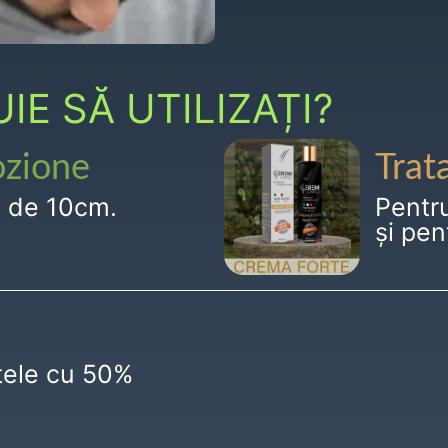
E SĂ UTILIZAȚI?
ozione
Trat
g de 10cm.
Pentr
și pen
ctele cu 50%