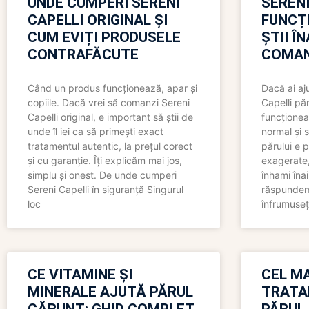
UNDE CUMPERI SERENI
SERENI
CAPELLI ORIGINAL ȘI
FUNCȚ
CUM EVIȚI PRODUSELE
ȘTII Î
CONTRAFĂCUTE
COMAN
Când un produs funcționează, apar și
Dacă ai aj
copiile. Dacă vrei să comanzi Sereni
Capelli păr
Capelli original, e important să știi de
funcționea
unde îl iei ca să primești exact
normal și s
tratamentul autentic, la prețul corect
părului e p
și cu garanție. Îți explicăm mai jos,
exagerate, 
simplu și onest. De unde cumperi
înhami înai
Sereni Capelli în siguranță Singurul
răspundem 
loc
înfrumuseț
CE VITAMINE ȘI
CEL MA
MINERALE AJUTĂ PĂRUL
TRATA