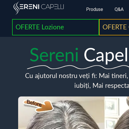
Produse
Q&A
OFERTE Lozione
OFERTE 
Sereni
Capel
Cu ajutorul nostru veți fi: Mai tineri
iubiți, Mai respecta