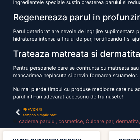
Ingredientele speciale sustin cresterea parului si redu
Regenereaza parul in profunz
Parul deteriorat are nevoie de ingrijire suplimentara 
hidratarea intensa a firului de par, fortificandu-l si aj
Trateaza matreata si dermatit
Pentru persoanele care se confrunta cu matreata sau
mancarimea neplacuta si previn formarea scuamelor. Ve
Nu mai pierde timpul cu produse mediocre care nu adu
parul intr-un adevarat accesoriu de frumusete!
PREVIOUS
sampon simplik pret
caderea parului
,
cosmetice
,
Culoare par
,
dermatita