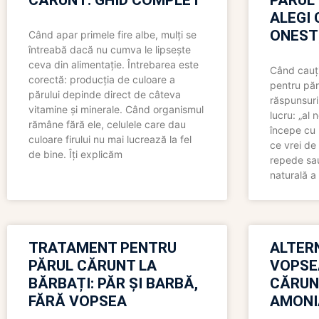
CĂRUNT: GHID COMPLET
PĂRUL
ALEGI 
ONEST
Când apar primele fire albe, mulți se
întreabă dacă nu cumva le lipsește
ceva din alimentație. Întrebarea este
Când cauți
corectă: producția de culoare a
pentru păr
părului depinde direct de câteva
răspunsuri
vitamine și minerale. Când organismul
lucru: „al
rămâne fără ele, celulele care dau
începe cu 
culoare firului nu mai lucrează la fel
ce vrei de 
de bine. Îți explicăm
repede sau
naturală a 
TRATAMENT PENTRU
ALTER
PĂRUL CĂRUNT LA
VOPSE
BĂRBAȚI: PĂR ȘI BARBĂ,
CĂRUN
FĂRĂ VOPSEA
AMONI