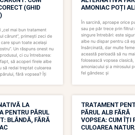
 CĂRUNT: CUM
ALTERNATIVĂ FĂ
CORECT (GHID
AMONIAC POȚI A
)
În sarcină, aproape orice pu
sau pe păr trece prin filtrul
 „cel mai bun tratament
singure întrebări: este sigur
ul cărunt”, primești zeci de
albe nu dispar pentru că eș
 care spun toate același
însărcinată, dar multe femei
 nostru”. Un răspuns onest nu
această perioadă să nu ma
produsul, ci cu întrebarea:
folosească vopsea clasică,
fapt, să acoperi firele albe
amoniacului și a mirosului p
 să redai treptat culoarea
fel gândesc și
părului, fără vopsea? Îți
NATIVĂ LA
TRATAMENT PEN
A PENTRU PĂRUL
PĂRUL ALB FĂRĂ
T: BLÂNDĂ, FĂRĂ
VOPSEA: CUM ÎȚI 
AC
CULOAREA NATUR