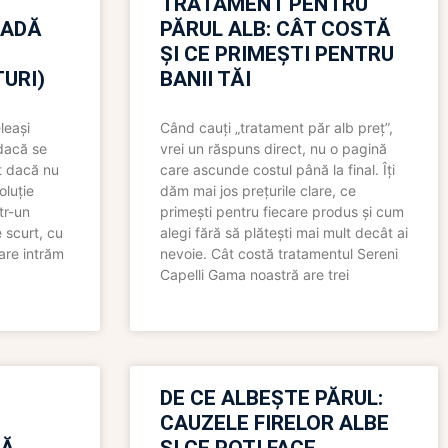
TRATAMENT PENTRU
OADĂ
PĂRUL ALB: CÂT COSTĂ
ȘI CE PRIMEȘTI PENTRU
URI)
BANII TĂI
leași
Când cauți „tratament păr alb preț”,
 dacă se
vrei un răspuns direct, nu o pagină
t dacă nu
care ascunde costul până la final. Îți
oluție
dăm mai jos prețurile clare, ce
tr-un
primești pentru fiecare produs și cum
 scurt, cu
alegi fără să plătești mai mult decât ai
care intrăm
nevoie. Cât costă tratamentul Sereni
Capelli Gama noastră are trei
N
DE CE ALBEȘTE PĂRUL:
CAUZELE FIRELOR ALBE