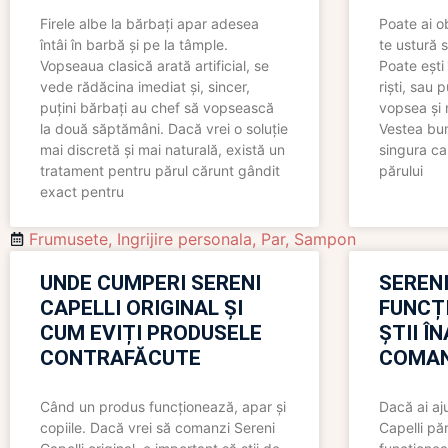
Firele albe la bărbați apar adesea
Poate ai o
întâi în barbă și pe la tâmple.
te ustură 
Vopseaua clasică arată artificial, se
Poate ești 
vede rădăcina imediat și, sincer,
riști, sau 
puțini bărbați au chef să vopsească
vopsea și 
la două săptămâni. Dacă vrei o soluție
Vestea bu
mai discretă și mai naturală, există un
singura ca
tratament pentru părul cărunt gândit
părului
exact pentru
Frumusete
,
Ingrijire personala
,
Par
,
Sampon
UNDE CUMPERI SERENI
SERENI
CAPELLI ORIGINAL ȘI
FUNCȚ
CUM EVIȚI PRODUSELE
ȘTII Î
CONTRAFĂCUTE
COMAN
Când un produs funcționează, apar și
Dacă ai aj
copiile. Dacă vrei să comanzi Sereni
Capelli păr