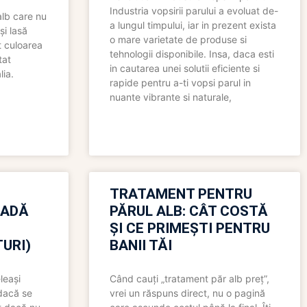
Industria vopsirii parului a evoluat de-
alb care nu
a lungul timpului, iar in prezent exista
și lasă
o mare varietate de produse si
t culoarea
tehnologii disponibile. Insa, daca esti
tat
in cautarea unei solutii eficiente si
lia.
rapide pentru a-ti vopsi parul in
nuante vibrante si naturale,
TRATAMENT PENTRU
OADĂ
PĂRUL ALB: CÂT COSTĂ
ȘI CE PRIMEȘTI PENTRU
URI)
BANII TĂI
leași
Când cauți „tratament păr alb preț”,
 dacă se
vrei un răspuns direct, nu o pagină