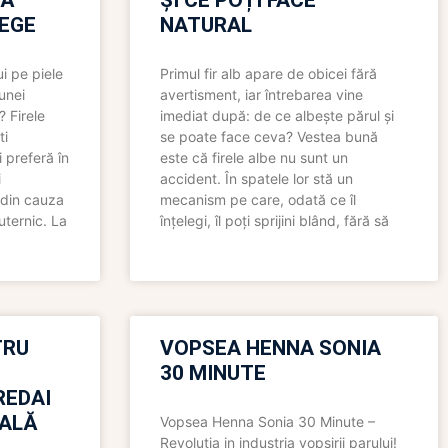
RĂ
ȘI CE POȚI FACE
LEGE
NATURAL
i pe piele
Primul fir alb apare de obicei fără
 unei
avertisment, iar întrebarea vine
? Firele
imediat după: de ce albește părul și
ti
se poate face ceva? Vestea bună
 preferă în
este că firele albe nu sunt un
i
accident. În spatele lor stă un
 din cauza
mecanism pe care, odată ce îl
uternic. La
înțelegi, îl poți sprijini blând, fără să
TRU
VOPSEA HENNA SONIA
30 MINUTE
REDAI
ALĂ
Vopsea Henna Sonia 30 Minute –
Revolutia in industria vopsirii parului!