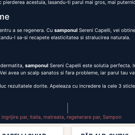
c pierderea acestuia, lasandu-ti parul mai gros, mai puternic
ime
pentru a se regenera. Cu
samponul
Sereni Capelli, vei obtin
utandu-l sa-si recapete elasticitatea si stralucirea naturala.
a
 dermatita,
samponul
Sereni Capelli este solutia perfecta. 
i avea un scalp sanatos si fara probleme, iar parul tau va
c rezultatele dorite. Apeleaza cu incredere la cele 3 sticl
,
ingrijire par
,
Italia
,
matreata
,
regenerare par
,
Sampon