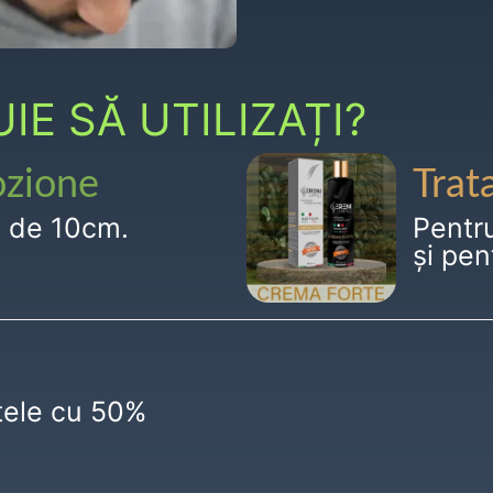
E SĂ UTILIZAȚI?
ozione
Trat
g de 10cm.
Pentr
și pen
ctele cu 50%