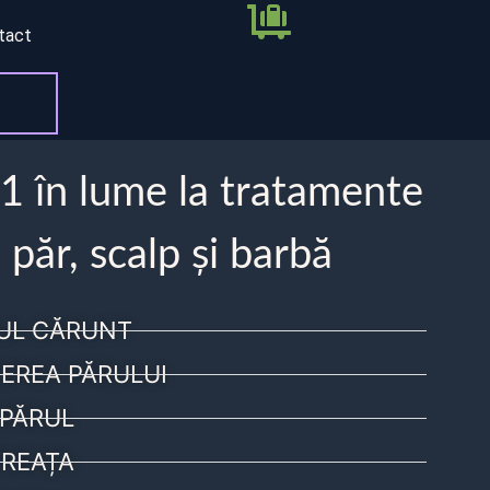
tact
 1 în lume la tratamente
 păr, scalp și barbă
UL CĂRUNT
EREA PĂRULUI
PĂRUL
REAȚA