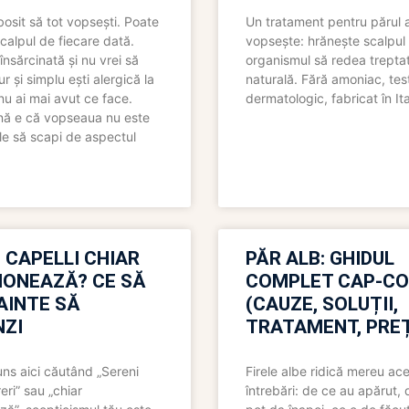
bosit să tot vopsești. Poate
Un tratament pentru părul 
scalpul de fiecare dată.
vopsește: hrănește scalpul 
însărcinată și nu vrei să
organismul să redea trepta
pur și simplu ești alergică la
naturală. Fără amoniac, tes
nu ai mai avut ce face.
dermatologic, fabricat în Ita
nă e că vopseaua nu este
le să scapi de aspectul
 CAPELLI CHIAR
PĂR ALB: GHIDUL
IONEAZĂ? CE SĂ
COMPLET CAP-C
NAINTE SĂ
(CAUZE, SOLUȚII,
ZI
TRATAMENT, PREȚ
uns aici căutând „Sereni
Firele albe ridică mereu ace
eri” sau „chiar
întrebări: de ce au apărut,