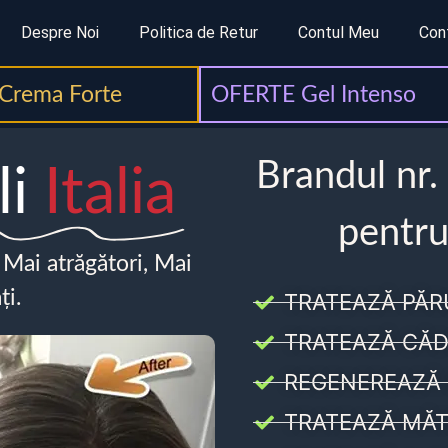
Despre Noi
Politica de Retur
Contul Meu
Con
Crema Forte
OFERTE Gel Intenso
Brandul nr.
li
Italia
pentru
, Mai atrăgători, Mai
ți.
TRATEAZĂ PĂR
TRATEAZĂ CĂD
REGENEREAZĂ 
TRATEAZĂ MĂT