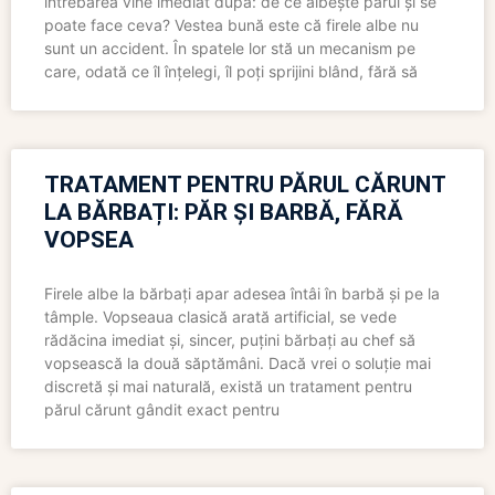
întrebarea vine imediat după: de ce albește părul și se
poate face ceva? Vestea bună este că firele albe nu
sunt un accident. În spatele lor stă un mecanism pe
care, odată ce îl înțelegi, îl poți sprijini blând, fără să
TRATAMENT PENTRU PĂRUL CĂRUNT
LA BĂRBAȚI: PĂR ȘI BARBĂ, FĂRĂ
VOPSEA
Firele albe la bărbați apar adesea întâi în barbă și pe la
tâmple. Vopseaua clasică arată artificial, se vede
rădăcina imediat și, sincer, puțini bărbați au chef să
vopsească la două săptămâni. Dacă vrei o soluție mai
discretă și mai naturală, există un tratament pentru
părul cărunt gândit exact pentru