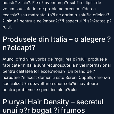
noastr? zilnic?. Fie c? avem un p?r sub?ire, lipsit de
volum sau suferim de probleme precum c?derea
excesiv? sau matreata, to?i ne dorim o solu?ie eficient?
?i sigur? pentru a ne ?mbun?t??i aspectul ?i s?n?tatea p?
rului.
Produsele din Italia – o alegere ?
n?eleapt?
Atunci c?nd vine vorba de ?ngrijirea p?rului, produsele
fabricate ?n Italia sunt recunoscute la nivel interna?ional
pentru calitatea lor excep?ional?. Un brand de ?
ncredere ?n acest domeniu este Sereni Capelli, care s-a
specializat ?n dezvoltarea unor solu?ii inovatoare
pentru problemele specifice ale p?rului.
Pluryal Hair Density – secretul
unui p?r bogat ?i frumos