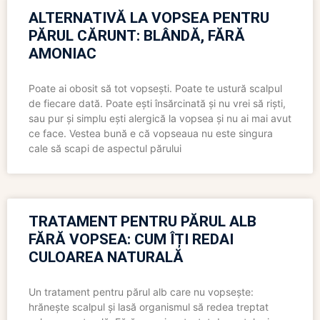
ALTERNATIVĂ LA VOPSEA PENTRU
PĂRUL CĂRUNT: BLÂNDĂ, FĂRĂ
AMONIAC
Poate ai obosit să tot vopsești. Poate te ustură scalpul
de fiecare dată. Poate ești însărcinată și nu vrei să riști,
sau pur și simplu ești alergică la vopsea și nu ai mai avut
ce face. Vestea bună e că vopseaua nu este singura
cale să scapi de aspectul părului
TRATAMENT PENTRU PĂRUL ALB
FĂRĂ VOPSEA: CUM ÎȚI REDAI
CULOAREA NATURALĂ
Un tratament pentru părul alb care nu vopsește:
hrănește scalpul și lasă organismul să redea treptat