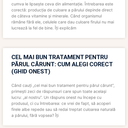
cumva le lipsește ceva din alimentație. Întrebarea este
corectă: producția de culoare a părului depinde direct
de câteva vitamine și minerale. Când organismul
rămâne fără ele, celulele care dau culoare firului nu mai
lucrează la fel de bine. Îți explicăm
CEL MAI BUN TRATAMENT PENTRU
PĂRUL CĂRUNT: CUM ALEGI CORECT
(GHID ONEST)
Când cauți „cel mai bun tratament pentru părul cărunt”,
primești zeci de răspunsuri care spun toate același
lucru: „al nostru”. Un răspuns onest nu începe cu
produsul, ci cu întrebarea: ce vrei de fapt, să acoperi
firele albe repede sau să redai treptat culoarea naturală
a părului, fără vopsea? Îți