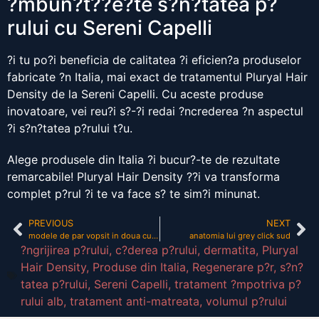
?mbun?t??e?te s?n?tatea p?
rului cu Sereni Capelli
?i tu po?i beneficia de calitatea ?i eficien?a produselor
fabricate ?n Italia, mai exact de tratamentul Pluryal Hair
Density de la Sereni Capelli. Cu aceste produse
inovatoare, vei reu?i s?-?i redai ?ncrederea ?n aspectul
?i s?n?tatea p?rului t?u.
Alege produsele din Italia ?i bucur?-te de rezultate
remarcabile! Pluryal Hair Density ??i va transforma
complet p?rul ?i te va face s? te sim?i minunat.
PREVIOUS
NEXT
modele de par vopsit in doua culori
anatomia lui grey click sud
?ngrijirea p?rului
,
c?derea p?rului
,
dermatita
,
Pluryal
Hair Density
,
Produse din Italia
,
Regenerare p?r
,
s?n?
tatea p?rului
,
Sereni Capelli
,
tratament ?mpotriva p?
rului alb
,
tratament anti-matreata
,
volumul p?rului