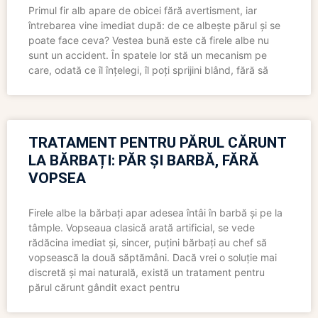
Primul fir alb apare de obicei fără avertisment, iar
întrebarea vine imediat după: de ce albește părul și se
poate face ceva? Vestea bună este că firele albe nu
sunt un accident. În spatele lor stă un mecanism pe
care, odată ce îl înțelegi, îl poți sprijini blând, fără să
TRATAMENT PENTRU PĂRUL CĂRUNT
LA BĂRBAȚI: PĂR ȘI BARBĂ, FĂRĂ
VOPSEA
Firele albe la bărbați apar adesea întâi în barbă și pe la
tâmple. Vopseaua clasică arată artificial, se vede
rădăcina imediat și, sincer, puțini bărbați au chef să
vopsească la două săptămâni. Dacă vrei o soluție mai
discretă și mai naturală, există un tratament pentru
părul cărunt gândit exact pentru