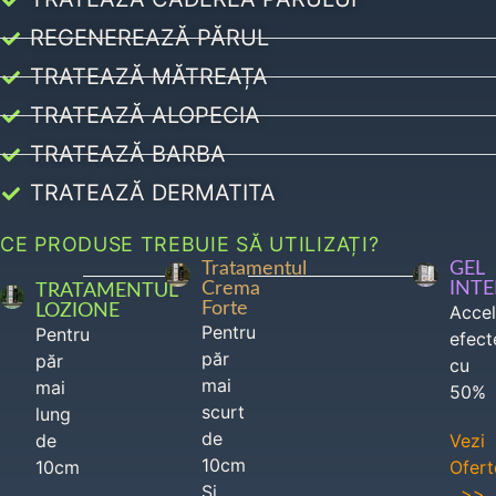
REGENEREAZĂ PĂRUL
TRATEAZĂ MĂTREAȚA
TRATEAZĂ ALOPECIA
TRATEAZĂ BARBA
TRATEAZĂ DERMATITA
CE PRODUSE TREBUIE SĂ UTILIZAȚI?
Tratamentul
GEL
Crema
INT
TRATAMENTUL
Forte
LOZIONE
Acce
Pentru
Pentru
efect
păr
păr
cu
mai
mai
50%
scurt
lung
de
de
Vezi
10cm
10cm
Ofert
Si
>>