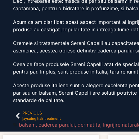
Deci, intrebarea este: masca de par sau balsam? In r
saptamana, pentru o hidratare in profunzime, si bals
Acum ca am clarificat acest aspect important al ingriji
produse au castigat popularitate in intreaga lume dato
Cremele si tratamentele Sereni Capelli au capacitatea 
asemenea, acestea opresc definitiv caderea parului si
Ceea ce face produsele Sereni Capelli atat de special
pentru par. In plus, sunt produse in Italia, tara renumi
Aceste produse italiene sunt o alegere excelenta pentr
par sau un balsam, Sereni Capelli are solutii potrivit
standarde de calitate.
PREVIOUS
jaysuing hair treatment
balsam
,
caderea parului
,
dermatita
,
Ingrijire natura