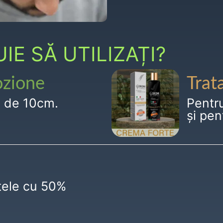
E SĂ UTILIZAȚI?
ozione
Trat
g de 10cm.
Pentr
și pen
ctele cu 50%