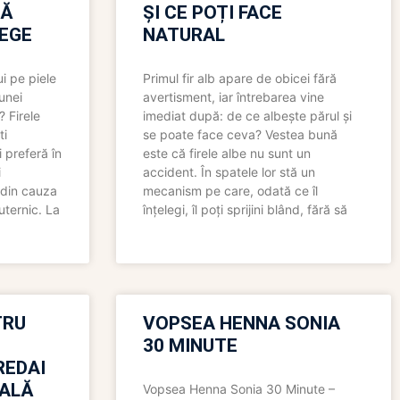
RĂ
ȘI CE POȚI FACE
LEGE
NATURAL
i pe piele
Primul fir alb apare de obicei fără
 unei
avertisment, iar întrebarea vine
? Firele
imediat după: de ce albește părul și
ti
se poate face ceva? Vestea bună
 preferă în
este că firele albe nu sunt un
i
accident. În spatele lor stă un
 din cauza
mecanism pe care, odată ce îl
uternic. La
înțelegi, îl poți sprijini blând, fără să
TRU
VOPSEA HENNA SONIA
30 MINUTE
REDAI
ALĂ
Vopsea Henna Sonia 30 Minute –