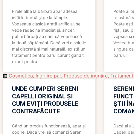
Firele albe la bărbați apar adesea
Poate ai o
întâi în barbă și pe la tâmple.
te ustură 
Vopseaua clasică arată artificial, se
Poate ești 
vede rădăcina imediat și, sincer,
riști, sau 
puțini bărbați au chef să vopsească
vopsea și 
la două săptămâni. Dacă vrei o soluție
Vestea bu
mai discretă și mai naturală, există un
singura ca
tratament pentru părul cărunt gândit
părului
exact pentru
Cosmetica
,
Ingrijire par
,
Produse de ingrijire
,
Tratament
UNDE CUMPERI SERENI
SERENI
CAPELLI ORIGINAL ȘI
FUNCȚ
CUM EVIȚI PRODUSELE
ȘTII Î
CONTRAFĂCUTE
COMAN
Când un produs funcționează, apar și
Dacă ai aj
copiile. Dacă vrei să comanzi Sereni
Capelli păr