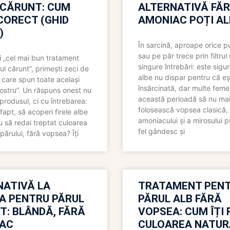
 CĂRUNT: CUM
ALTERNATIVĂ FĂ
CORECT (GHID
AMONIAC POȚI A
)
În sarcină, aproape orice pu
sau pe păr trece prin filtrul
 „cel mai bun tratament
singure întrebări: este sigur
ul cărunt”, primești zeci de
albe nu dispar pentru că eș
 care spun toate același
însărcinată, dar multe femei
 nostru”. Un răspuns onest nu
această perioadă să nu ma
produsul, ci cu întrebarea:
folosească vopsea clasică,
fapt, să acoperi firele albe
amoniacului și a mirosului p
 să redai treptat culoarea
fel gândesc și
părului, fără vopsea? Îți
NATIVĂ LA
TRATAMENT PEN
A PENTRU PĂRUL
PĂRUL ALB FĂRĂ
T: BLÂNDĂ, FĂRĂ
VOPSEA: CUM ÎȚI 
AC
CULOAREA NATUR