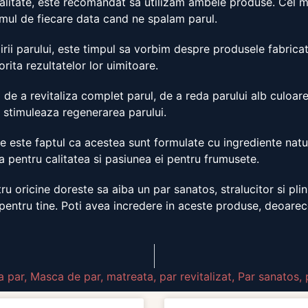
ealitate, este recomandat sa utilizam ambele produse. Cel m
amul de fiecare data cand ne spalam parul.
rii parului, este timpul sa vorbim despre produsele fabricate 
rita rezultatelor lor uimitoare.
de a revitaliza complet parul, de a reda parului alb culoare
 stimuleaza regenerarea parului.
e este faptul ca acestea sunt formulate cu ingrediente natu
ta pentru calitatea si pasiunea ei pentru frumusete.
u oricine doreste sa aiba un par sanatos, stralucitor si pli
e pentru tine. Poti avea incredere in aceste produse, deoarec
la par
,
Masca de par
,
matreata
,
par revitalizat
,
Par sanatos
,