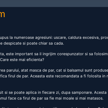
am
 supus la numeroase agresiuni: uscare, caldura excesiva, pr
ile despicate si poate chiar sa cada.
ata, este important sa il ingrijim corespunzator si sa folosi
Care este mai eficienta?
area parului, atat masca de par, cat si balsamul sunt produs
ifica firul de par. Aceasta este recomandata a fi folosita i
it si se poate aplica in fiecare zi, dupa samponare. Acesta a
mul face ca firul de par sa fie mai moale si mai matasos.