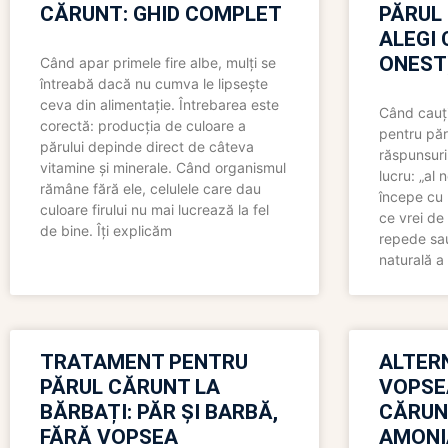
CĂRUNT: GHID COMPLET
PĂRUL
ALEGI 
ONEST
Când apar primele fire albe, mulți se
întreabă dacă nu cumva le lipsește
ceva din alimentație. Întrebarea este
Când cauți
corectă: producția de culoare a
pentru păr
părului depinde direct de câteva
răspunsuri
vitamine și minerale. Când organismul
lucru: „al
rămâne fără ele, celulele care dau
începe cu 
culoare firului nu mai lucrează la fel
ce vrei de 
de bine. Îți explicăm
repede sau
naturală a 
TRATAMENT PENTRU
ALTER
PĂRUL CĂRUNT LA
VOPSE
BĂRBAȚI: PĂR ȘI BARBĂ,
CĂRUN
FĂRĂ VOPSEA
AMONI