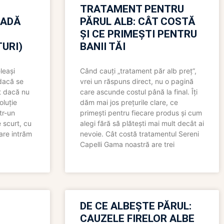
TRATAMENT PENTRU
OADĂ
PĂRUL ALB: CÂT COSTĂ
ȘI CE PRIMEȘTI PENTRU
URI)
BANII TĂI
leași
Când cauți „tratament păr alb preț”,
 dacă se
vrei un răspuns direct, nu o pagină
t dacă nu
care ascunde costul până la final. Îți
oluție
dăm mai jos prețurile clare, ce
tr-un
primești pentru fiecare produs și cum
 scurt, cu
alegi fără să plătești mai mult decât ai
care intrăm
nevoie. Cât costă tratamentul Sereni
Capelli Gama noastră are trei
N
DE CE ALBEȘTE PĂRUL:
CAUZELE FIRELOR ALBE