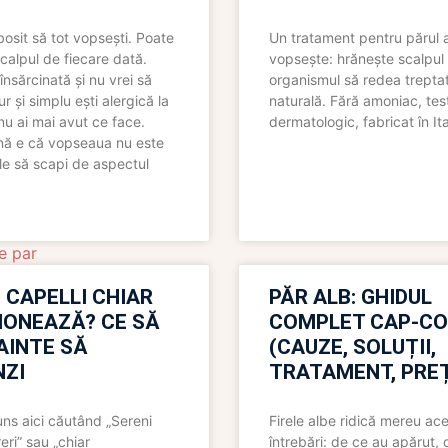
bosit să tot vopsești. Poate
Un tratament pentru părul 
scalpul de fiecare dată.
vopsește: hrănește scalpul 
însărcinată și nu vrei să
organismul să redea trepta
pur și simplu ești alergică la
naturală. Fără amoniac, tes
nu ai mai avut ce face.
dermatologic, fabricat în Ita
nă e că vopseaua nu este
le să scapi de aspectul
e par
 CAPELLI CHIAR
PĂR ALB: GHIDUL
IONEAZĂ? CE SĂ
COMPLET CAP-C
NAINTE SĂ
(CAUZE, SOLUȚII,
ZI
TRATAMENT, PREȚ
uns aici căutând „Sereni
Firele albe ridică mereu ace
eri” sau „chiar
întrebări: de ce au apărut,