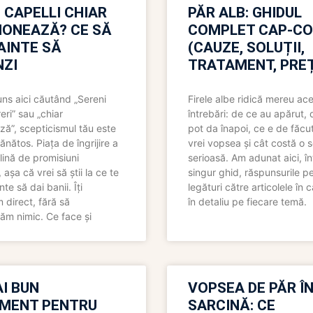
 CAPELLI CHIAR
PĂR ALB: GHIDUL
IONEAZĂ? CE SĂ
COMPLET CAP-C
NAINTE SĂ
(CAUZE, SOLUȚII,
ZI
TRATAMENT, PREȚ
uns aici căutând „Sereni
Firele albe ridică mereu ace
eri” sau „chiar
întrebări: de ce au apărut,
ză”, scepticismul tău este
pot da înapoi, ce e de făcu
ănătos. Piața de îngrijire a
vrei vopsea și cât costă o s
lină de promisiuni
serioasă. Am adunat aici, în
așa că vrei să știi la ce te
singur ghid, răspunsurile pe
nte să dai banii. Îți
legături către articolele în 
direct, fără să
în detaliu pe fiecare temă.
ăm nimic. Ce face și
I BUN
VOPSEA DE PĂR Î
MENT PENTRU
SARCINĂ: CE