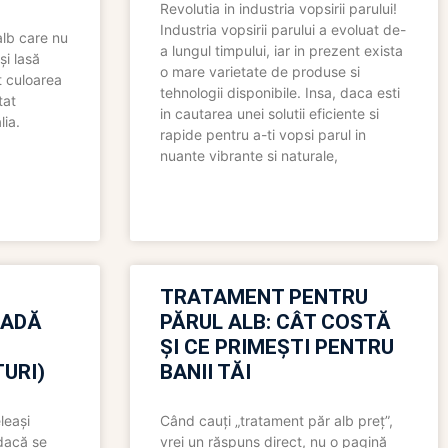
Revolutia in industria vopsirii parului!
Industria vopsirii parului a evoluat de-
alb care nu
a lungul timpului, iar in prezent exista
și lasă
o mare varietate de produse si
t culoarea
tehnologii disponibile. Insa, daca esti
tat
in cautarea unei solutii eficiente si
lia.
rapide pentru a-ti vopsi parul in
nuante vibrante si naturale,
TRATAMENT PENTRU
OADĂ
PĂRUL ALB: CÂT COSTĂ
ȘI CE PRIMEȘTI PENTRU
URI)
BANII TĂI
leași
Când cauți „tratament păr alb preț”,
 dacă se
vrei un răspuns direct, nu o pagină