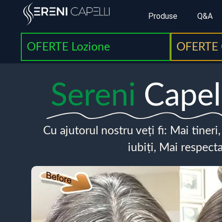
Produse
Q&A
OFERTE Lozione
OFERTE 
Sereni
Capel
Cu ajutorul nostru veți fi: Mai tineri
iubiți, Mai respecta