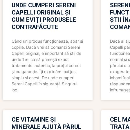
UNDE CUMPERI SERENI
SERENI
CAPELLI ORIGINAL ȘI
FUNCȚ
CUM EVIȚI PRODUSELE
ȘTII Î
CONTRAFĂCUTE
COMAN
Când un produs funcționează, apar și
Dacă ai aj
copiile. Dacă vrei să comanzi Sereni
Capelli păr
Capelli original, e important să știi de
funcționea
unde îl iei ca să primești exact
normal și s
tratamentul autentic, la prețul corect
părului e p
și cu garanție. Îți explicăm mai jos,
exagerate, 
simplu și onest. De unde cumperi
înhami înai
Sereni Capelli în siguranță Singurul
răspundem 
loc
înfrumuseț
CE VITAMINE ȘI
CEL MA
MINERALE AJUTĂ PĂRUL
TRATA