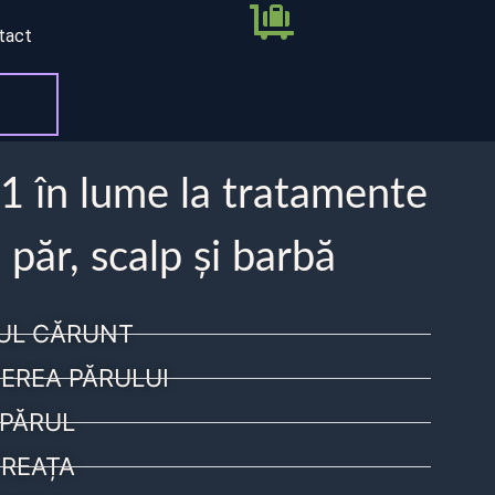
tact
 1 în lume la tratamente
 păr, scalp și barbă
UL CĂRUNT
EREA PĂRULUI
PĂRUL
REAȚA