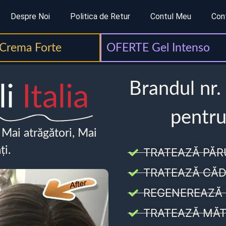
Despre Noi
Politica de Retur
Contul Meu
Con
Crema Forte
OFERTE Gel Intenso
Brandul nr.
li
Italia
pentru
, Mai atrăgători, Mai
ți.
TRATEAZĂ PĂR
TRATEAZĂ CĂD
REGENEREAZĂ 
TRATEAZĂ MĂT