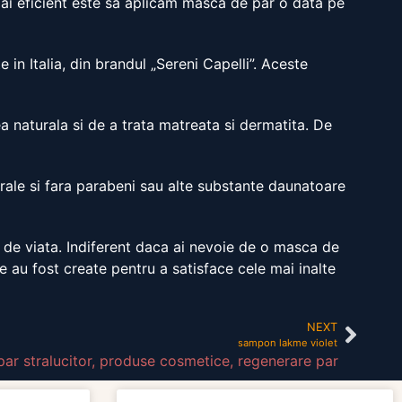
ai eficient este sa aplicam masca de par o data pe
in Italia, din brandul „Sereni Capelli”. Aceste
a naturala si de a trata matreata si dermatita. De
rale si fara parabeni sau alte substante daunatoare
n de viata. Indiferent daca ai nevoie de o masca de
e au fost create pentru a satisface cele mai inalte
NEXT
sampon lakme violet
par stralucitor
,
produse cosmetice
,
regenerare par