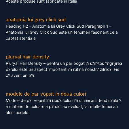
Aceste produse sunt fabricate in Italia
anatomia lui grey click sud
Heading H2 – Anatomia lui Grey Click Sud Paragraph 1 –
Anatomia lui Grey Click Sud este un fenomen fascinant ce a
captat atentia a
pluryal hair density
Pluryal Hair Density – pentru un par bogat ?i s?n?tos ?ngrijirea
p?rului este un aspect important ?n rutina noastr? zilnic?. Fie
c? avem un p?r
modele de par vopsit in doua culori
Modele de p?r vopsit ?n dou? culori ?n ultimii ani, tendin?ele ?
n materie de culoare a p?rului au evoluat, iar multe femei au
ales modele