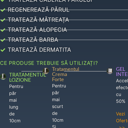
REGENEREAZĂ PĂRUL
TRATEAZĂ MĂTREAȚA
TRATEAZĂ ALOPECIA
TRATEAZĂ BARBA
TRATEAZĂ DERMATITA
CE PRODUSE TREBUIE SĂ UTILIZAȚI?
Tratamentul
GEL
Crema
INT
TRATAMENTUL
Forte
LOZIONE
Acce
Pentru
Pentru
efect
păr
păr
cu
mai
mai
50%
scurt
lung
de
de
Vezi
10cm
10cm
Ofert
Si
>>