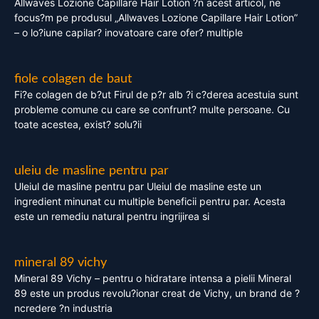
Allwaves Lozione Capillare Hair Lotion ?n acest articol, ne
focus?m pe produsul „Allwaves Lozione Capillare Hair Lotion”
– o lo?iune capilar? inovatoare care ofer? multiple
fiole colagen de baut
Fi?e colagen de b?ut Firul de p?r alb ?i c?derea acestuia sunt
probleme comune cu care se confrunt? multe persoane. Cu
toate acestea, exist? solu?ii
uleiu de masline pentru par
Uleiul de masline pentru par Uleiul de masline este un
ingredient minunat cu multiple beneficii pentru par. Acesta
este un remediu natural pentru ingrijirea si
mineral 89 vichy
Mineral 89 Vichy – pentru o hidratare intensa a pielii Mineral
89 este un produs revolu?ionar creat de Vichy, un brand de ?
ncredere ?n industria