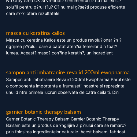
No Gray Area UK Ai vreodat? sentimentul c? nu mai exist?
solu?ii pentru p?rul t?u? C? nu mai g?se?ti produse eficiente
care s?-?i ofere rezultatele
masca cu keratina kallos
Masca cu keratina Kallos este un produs revolu?ionar ?n ?
ngrijirea p?rului, care a captat aten?ia femeilor din toat?
lumea. Aceast? masc? con?ine keratin?, un ingredient
sampon anti imbatranire revalid 200ml ewopharma
Sampon anti imbatranire Revalid 200ml Ewopharma Parul este
o componenta importanta a frumusetii noastre si reprezinta
unul dintre primele lucruri observate de catre ceilalti. Din
garnier botanic therapy balsam
Garner Botanic Therapy Balsam Garnier Botanic Therapy
Balsam este un produs de ?ngrijire a p?rului care se remarc?
prin folosirea ingredientelor naturale. Acest balsam, fabricat