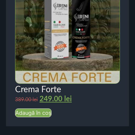
Crema Forte
249.00
lei
389.00
lei
Adaugă în coș