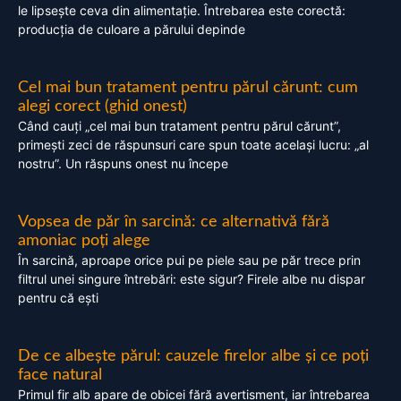
le lipsește ceva din alimentație. Întrebarea este corectă:
producția de culoare a părului depinde
Cel mai bun tratament pentru părul cărunt: cum
alegi corect (ghid onest)
Când cauți „cel mai bun tratament pentru părul cărunt”,
primești zeci de răspunsuri care spun toate același lucru: „al
nostru”. Un răspuns onest nu începe
Vopsea de păr în sarcină: ce alternativă fără
amoniac poți alege
În sarcină, aproape orice pui pe piele sau pe păr trece prin
filtrul unei singure întrebări: este sigur? Firele albe nu dispar
pentru că ești
De ce albește părul: cauzele firelor albe și ce poți
face natural
Primul fir alb apare de obicei fără avertisment, iar întrebarea