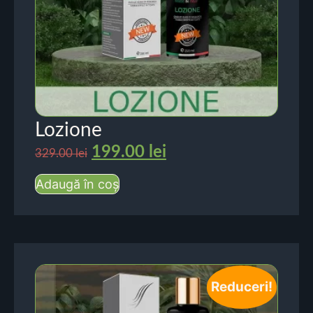
Lozione
199.00
lei
329.00
lei
Adaugă în coș
Reduceri!