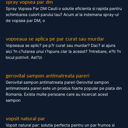
spray vopsea par dm
Spray Vopsea Par DM Cauti o solutie eficienta si rapida pentru
schimbarea culorii parului tau? Acum ai la indemana spray-ul
de vopsea par DM, o
vopseaua se aplica pe par curat sau murdar
Vopseaua se aplic? pe p?r curat sau murdar? Dac? ai ajuns
aici ?n c?utarea unui r?spuns clar la aceast? ?ntrebare, e?ti ?n
locul potrivit. Ast?zi
gerovital sampon antimatreata pareri
Gerovital sampon antimatreata pareri Gerovital sampon
antimatreata pareri este un produs foarte popular pe piata din
Romania. Exista multe persoane care au incercat acest
sampon
vopsit natural par
Vopsit natural par: solutia perfecta pentru un par frumos si