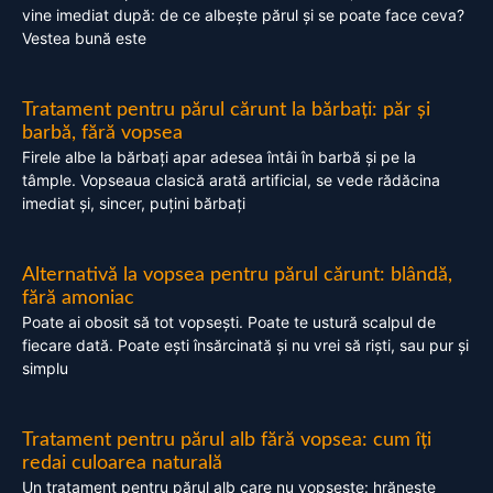
vine imediat după: de ce albește părul și se poate face ceva?
Vestea bună este
Tratament pentru părul cărunt la bărbați: păr și
barbă, fără vopsea
Firele albe la bărbați apar adesea întâi în barbă și pe la
tâmple. Vopseaua clasică arată artificial, se vede rădăcina
imediat și, sincer, puțini bărbați
Alternativă la vopsea pentru părul cărunt: blândă,
fără amoniac
Poate ai obosit să tot vopsești. Poate te ustură scalpul de
fiecare dată. Poate ești însărcinată și nu vrei să riști, sau pur și
simplu
Tratament pentru părul alb fără vopsea: cum îți
redai culoarea naturală
Un tratament pentru părul alb care nu vopsește: hrănește