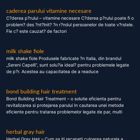
caderea parului vitamine necesare
C?derea p?rului – vitamine necesare C?derea p?rului poate fi o
problem? des ?nt?lnit? ?n r?ndul persoanelor de toate v?rstele.
Fie c? este cauzat? de factori
milk shake fiole
milk shake fiole Produsele fabricate ?n Italia, din brandul
„Sereni Capelli”, sunt solu?ia ideal? pentru problemele legate
de p?r. Acestea au capacitatea de a readuce
bond building hair treatment
Bond Building Hair Treatment – o solutie eficienta pentru
revitalizarea si protejarea parului In cautarea unei metode
eficiente pentru tratarea problemelor legate de par, multi
herbal gray hair
Herbal Gray Hair – Cum sa iti recapeti culoarea naturala a