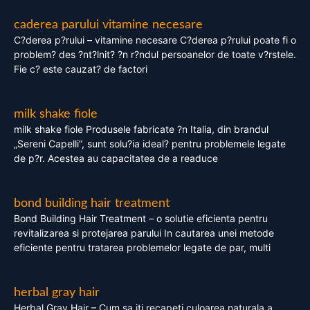
caderea parului vitamine necesare
C?derea p?rului – vitamine necesare C?derea p?rului poate fi o
problem? des ?nt?lnit? ?n r?ndul persoanelor de toate v?rstele.
Fie c? este cauzat? de factori
milk shake fiole
milk shake fiole Produsele fabricate ?n Italia, din brandul
„Sereni Capelli”, sunt solu?ia ideal? pentru problemele legate
de p?r. Acestea au capacitatea de a readuce
bond building hair treatment
Bond Building Hair Treatment – o solutie eficienta pentru
revitalizarea si protejarea parului In cautarea unei metode
eficiente pentru tratarea problemelor legate de par, multi
herbal gray hair
Herbal Gray Hair – Cum sa iti recapeti culoarea naturala a