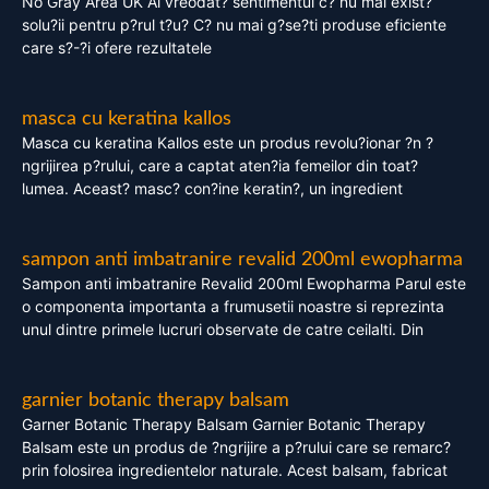
No Gray Area UK Ai vreodat? sentimentul c? nu mai exist?
solu?ii pentru p?rul t?u? C? nu mai g?se?ti produse eficiente
care s?-?i ofere rezultatele
masca cu keratina kallos
Masca cu keratina Kallos este un produs revolu?ionar ?n ?
ngrijirea p?rului, care a captat aten?ia femeilor din toat?
lumea. Aceast? masc? con?ine keratin?, un ingredient
sampon anti imbatranire revalid 200ml ewopharma
Sampon anti imbatranire Revalid 200ml Ewopharma Parul este
o componenta importanta a frumusetii noastre si reprezinta
unul dintre primele lucruri observate de catre ceilalti. Din
garnier botanic therapy balsam
Garner Botanic Therapy Balsam Garnier Botanic Therapy
Balsam este un produs de ?ngrijire a p?rului care se remarc?
prin folosirea ingredientelor naturale. Acest balsam, fabricat