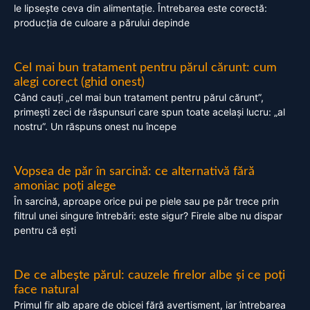
le lipsește ceva din alimentație. Întrebarea este corectă:
producția de culoare a părului depinde
Cel mai bun tratament pentru părul cărunt: cum
alegi corect (ghid onest)
Când cauți „cel mai bun tratament pentru părul cărunt”,
primești zeci de răspunsuri care spun toate același lucru: „al
nostru”. Un răspuns onest nu începe
Vopsea de păr în sarcină: ce alternativă fără
amoniac poți alege
În sarcină, aproape orice pui pe piele sau pe păr trece prin
filtrul unei singure întrebări: este sigur? Firele albe nu dispar
pentru că ești
De ce albește părul: cauzele firelor albe și ce poți
face natural
Primul fir alb apare de obicei fără avertisment, iar întrebarea