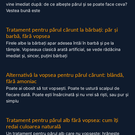
vine imediat după: de ce albește părul și se poate face ceva?
Vestea bună este
Tratament pentru părul cărunt la bărbați: păr și
barbă, fără vopsea
Firele albe la bărbați apar adesea întâi în barbă și pe la
tâmple. Vopseaua clasică arată artificial, se vede rădăcina
imediat și, sincer, puțini bărbați
Alternativă la vopsea pentru părul cărunt: blândă,
fără amoniac
Poate ai obosit să tot vopsești. Poate te ustură scalpul de
fiecare dată. Poate ești însărcinată și nu vrei să riști, sau pur și
simplu
Tratament pentru părul alb fără vopsea: cum îți
redai culoarea naturală
Un tratament pentru părul alb care nu vopsește: hrănește