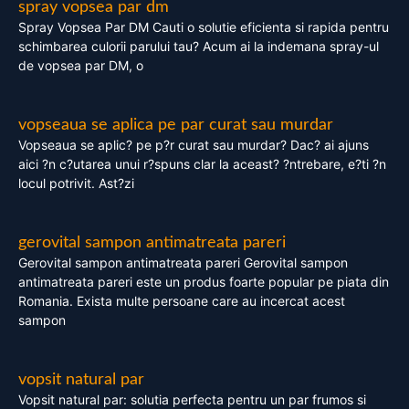
spray vopsea par dm
Spray Vopsea Par DM Cauti o solutie eficienta si rapida pentru
schimbarea culorii parului tau? Acum ai la indemana spray-ul
de vopsea par DM, o
vopseaua se aplica pe par curat sau murdar
Vopseaua se aplic? pe p?r curat sau murdar? Dac? ai ajuns
aici ?n c?utarea unui r?spuns clar la aceast? ?ntrebare, e?ti ?n
locul potrivit. Ast?zi
gerovital sampon antimatreata pareri
Gerovital sampon antimatreata pareri Gerovital sampon
antimatreata pareri este un produs foarte popular pe piata din
Romania. Exista multe persoane care au incercat acest
sampon
vopsit natural par
Vopsit natural par: solutia perfecta pentru un par frumos si