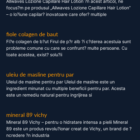
Allwaves Lozione Capillare Hair Lotion ?n acest articol, ne
focus?m pe produsul „Allwaves Lozione Capillare Hair Lotion”
– o lo?iune capilar? inovatoare care ofer? multiple
fiole colagen de baut
Fi?e colagen de b?ut Firul de p?r alb ?i c?derea acestuia sunt
probleme comune cu care se confrunt? multe persoane. Cu
toate acestea, exist? solu?ii
uleiu de masline pentru par
Uleiul de masline pentru par Uleiul de masline este un
ingredient minunat cu multiple beneficii pentru par. Acesta
este un remediu natural pentru ingrijirea si
mineral 89 vichy
Mineral 89 Vichy – pentru o hidratare intensa a pielii Mineral
89 este un produs revolu?ionar creat de Vichy, un brand de ?
ncredere ?n industria