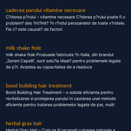
caderea parului vitamine necesare
C?derea p?rului – vitamine necesare C?derea p?rului poate fi o
problem? des ?nt?lnit? ?n r?ndul persoanelor de toate v?rstele.
Fie c? este cauzat? de factori
milk shake fiole
milk shake fiole Produsele fabricate ?n Italia, din brandul
„Sereni Capelli”, sunt solu?ia ideal? pentru problemele legate
de p?r. Acestea au capacitatea de a readuce
bond building hair treatment
Bond Building Hair Treatment – o solutie eficienta pentru
revitalizarea si protejarea parului In cautarea unei metode
eficiente pentru tratarea problemelor legate de par, multi
herbal gray hair
Herbal Gray Hair – Cum sa iti recapeti culoarea naturala a