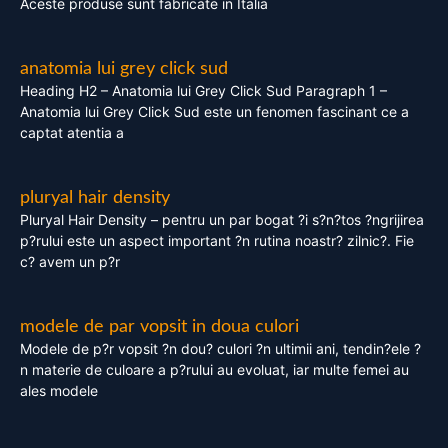
Aceste produse sunt fabricate in Italia
anatomia lui grey click sud
Heading H2 – Anatomia lui Grey Click Sud Paragraph 1 –
Anatomia lui Grey Click Sud este un fenomen fascinant ce a
captat atentia a
pluryal hair density
Pluryal Hair Density – pentru un par bogat ?i s?n?tos ?ngrijirea
p?rului este un aspect important ?n rutina noastr? zilnic?. Fie
c? avem un p?r
modele de par vopsit in doua culori
Modele de p?r vopsit ?n dou? culori ?n ultimii ani, tendin?ele ?
n materie de culoare a p?rului au evoluat, iar multe femei au
ales modele