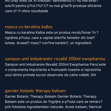
No Gray Area UK Ai vreodat? sentimentul c? nu mai exist?
solu?ii pentru p?rul t?u? C? nu mai g?se?ti produse eficiente
care s?-?i ofere rezultatele
masca cu keratina kallos
Masca cu keratina Kallos este un produs revolu?ionar ?n ?
ngrijirea p?rului, care a captat aten?ia femeilor din toat?
lumea. Aceast? masc? con?ine keratin?, un ingredient
sampon anti imbatranire revalid 200ml ewopharma
Sampon anti imbatranire Revalid 200ml Ewopharma Parul este
o componenta importanta a frumusetii noastre si reprezinta
unul dintre primele lucruri observate de catre ceilalti. Din
garnier botanic therapy balsam
Garner Botanic Therapy Balsam Garnier Botanic Therapy
Balsam este un produs de ?ngrijire a p?rului care se remarc?
prin folosirea ingredientelor naturale. Acest balsam, fabricat