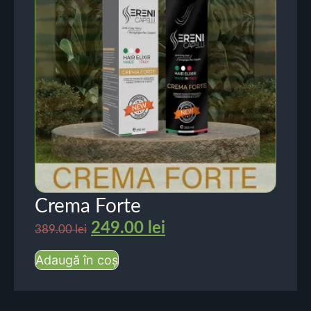
Crema Forte
249.00
lei
389.00
lei
Adaugă în coș