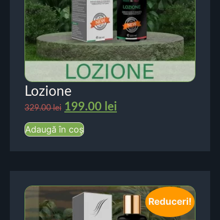
Lozione
199.00
lei
329.00
lei
Adaugă în coș
Reduceri!