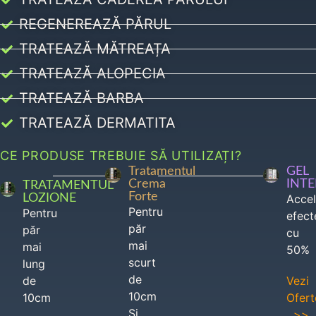
REGENEREAZĂ PĂRUL
TRATEAZĂ MĂTREAȚA
TRATEAZĂ ALOPECIA
TRATEAZĂ BARBA
TRATEAZĂ DERMATITA
CE PRODUSE TREBUIE SĂ UTILIZAȚI?
Tratamentul
GEL
Crema
INT
TRATAMENTUL
Forte
LOZIONE
Acce
Pentru
Pentru
efect
păr
păr
cu
mai
mai
50%
scurt
lung
de
de
Vezi
10cm
10cm
Ofert
Si
>>