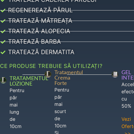
REGENEREAZĂ PĂRUL
TRATEAZĂ MĂTREAȚA
TRATEAZĂ ALOPECIA
TRATEAZĂ BARBA
TRATEAZĂ DERMATITA
CE PRODUSE TREBUIE SĂ UTILIZAȚI?
Tratamentul
GEL
Crema
INT
TRATAMENTUL
Forte
LOZIONE
Acce
Pentru
Pentru
efect
păr
păr
cu
mai
mai
50%
scurt
lung
de
de
Vezi
10cm
10cm
Ofert
Si
>>