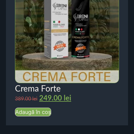
Crema Forte
249.00
lei
389.00
lei
Adaugă în coș