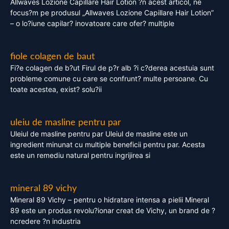
Allwaves Lozione Capillare Hair Lotion ?n acest articol, ne
focus?m pe produsul „Allwaves Lozione Capillare Hair Lotion”
– o lo?iune capilar? inovatoare care ofer? multiple
fiole colagen de baut
Fi?e colagen de b?ut Firul de p?r alb ?i c?derea acestuia sunt
probleme comune cu care se confrunt? multe persoane. Cu
toate acestea, exist? solu?ii
uleiu de masline pentru par
Uleiul de masline pentru par Uleiul de masline este un
ingredient minunat cu multiple beneficii pentru par. Acesta
este un remediu natural pentru ingrijirea si
mineral 89 vichy
Mineral 89 Vichy – pentru o hidratare intensa a pielii Mineral
89 este un produs revolu?ionar creat de Vichy, un brand de ?
ncredere ?n industria