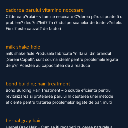
caderea parului vitamine necesare
C?derea p?rului – vitamine necesare C?derea p?rului poate fi o
problem? des ?nt?lnit? ?n r?ndul persoanelor de toate v?rstele.
Fie c? este cauzat? de factori
milk shake fiole
milk shake fiole Produsele fabricate ?n Italia, din brandul
„Sereni Capelli”, sunt solu?ia ideal? pentru problemele legate
de p?r. Acestea au capacitatea de a readuce
bond building hair treatment
Bond Building Hair Treatment – o solutie eficienta pentru
revitalizarea si protejarea parului In cautarea unei metode
eficiente pentru tratarea problemelor legate de par, multi
herbal gray hair
Herbal Gray Hair – Cum sa iti recapeti culoarea naturala a