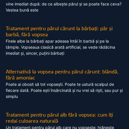
vine imediat după: de ce albește părul și se poate face ceva?
Vestea bună este
Tratament pentru părul cărunt la bărbați: păr și
barbă, fără vopsea
Firele albe la bărbați apar adesea întâi în barbă și pe la
tâmple. Vopseaua clasică arată artificial, se vede rădăcina
imediat și, sincer, puțini bărbați
Alternativă la vopsea pentru părul cărunt: blândă,
fără amoniac
Poate ai obosit să tot vopsești. Poate te ustură scalpul de
fiecare dată. Poate ești însărcinată și nu vrei să riști, sau pur și
simplu
Tratament pentru părul alb fără vopsea: cum îți
redai culoarea naturală
Un tratament pentru părul alb care nu vopsește: hrănește