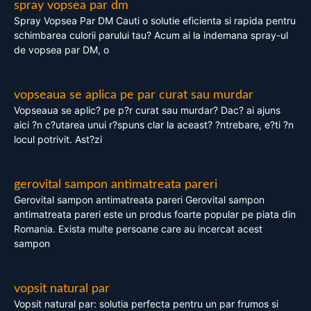
spray vopsea par dm
Spray Vopsea Par DM Cauti o solutie eficienta si rapida pentru
schimbarea culorii parului tau? Acum ai la indemana spray-ul
de vopsea par DM, o
vopseaua se aplica pe par curat sau murdar
Vopseaua se aplic? pe p?r curat sau murdar? Dac? ai ajuns
aici ?n c?utarea unui r?spuns clar la aceast? ?ntrebare, e?ti ?n
locul potrivit. Ast?zi
gerovital sampon antimatreata pareri
Gerovital sampon antimatreata pareri Gerovital sampon
antimatreata pareri este un produs foarte popular pe piata din
Romania. Exista multe persoane care au incercat acest
sampon
vopsit natural par
Vopsit natural par: solutia perfecta pentru un par frumos si