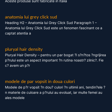
Aceste produse sunt fabricate in Italia
anatomia lui grey click sud
Heading H2 – Anatomia lui Grey Click Sud Paragraph 1 –
Anatomia lui Grey Click Sud este un fenomen fascinant ce a
captat atentia a
pluryal hair density
Pluryal Hair Density – pentru un par bogat ?i s?n?tos ?ngrijirea
p?rului este un aspect important ?n rutina noastr? zilnic?. Fie
c? avem un p?r
modele de par vopsit in doua culori
Modele de p?r vopsit ?n dou? culori ?n ultimii ani, tendin?ele ?
n materie de culoare a p?rului au evoluat, iar multe femei au
ales modele