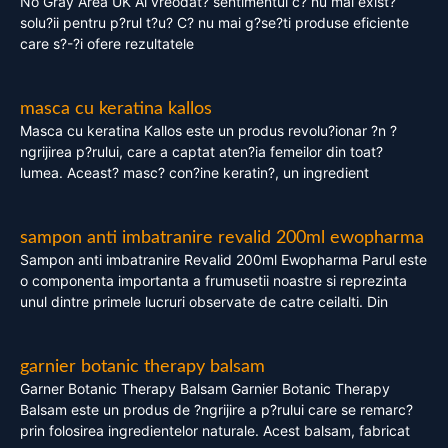
No Gray Area UK Ai vreodat? sentimentul c? nu mai exist?
solu?ii pentru p?rul t?u? C? nu mai g?se?ti produse eficiente
care s?-?i ofere rezultatele
masca cu keratina kallos
Masca cu keratina Kallos este un produs revolu?ionar ?n ?
ngrijirea p?rului, care a captat aten?ia femeilor din toat?
lumea. Aceast? masc? con?ine keratin?, un ingredient
sampon anti imbatranire revalid 200ml ewopharma
Sampon anti imbatranire Revalid 200ml Ewopharma Parul este
o componenta importanta a frumusetii noastre si reprezinta
unul dintre primele lucruri observate de catre ceilalti. Din
garnier botanic therapy balsam
Garner Botanic Therapy Balsam Garnier Botanic Therapy
Balsam este un produs de ?ngrijire a p?rului care se remarc?
prin folosirea ingredientelor naturale. Acest balsam, fabricat