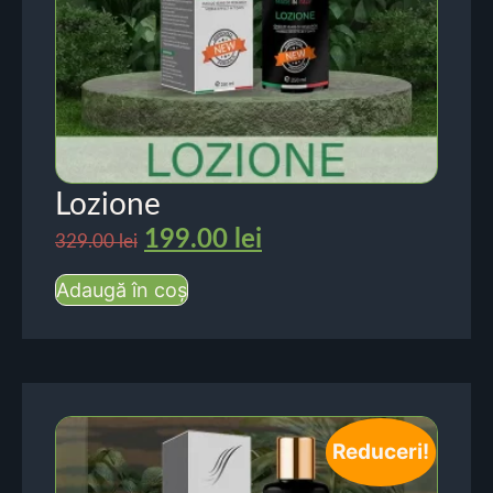
Lozione
199.00
lei
329.00
lei
Adaugă în coș
Reduceri!