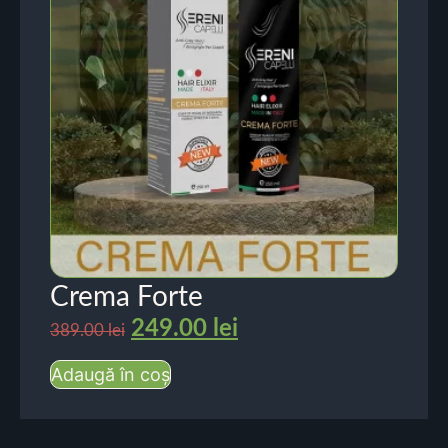
Crema Forte
249.00
lei
389.00
lei
Adaugă în coș