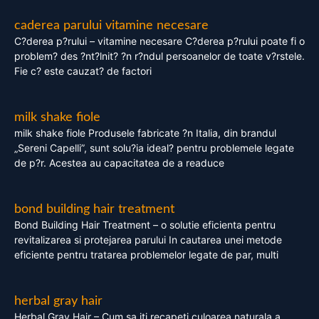
caderea parului vitamine necesare
C?derea p?rului – vitamine necesare C?derea p?rului poate fi o
problem? des ?nt?lnit? ?n r?ndul persoanelor de toate v?rstele.
Fie c? este cauzat? de factori
milk shake fiole
milk shake fiole Produsele fabricate ?n Italia, din brandul
„Sereni Capelli”, sunt solu?ia ideal? pentru problemele legate
de p?r. Acestea au capacitatea de a readuce
bond building hair treatment
Bond Building Hair Treatment – o solutie eficienta pentru
revitalizarea si protejarea parului In cautarea unei metode
eficiente pentru tratarea problemelor legate de par, multi
herbal gray hair
Herbal Gray Hair – Cum sa iti recapeti culoarea naturala a