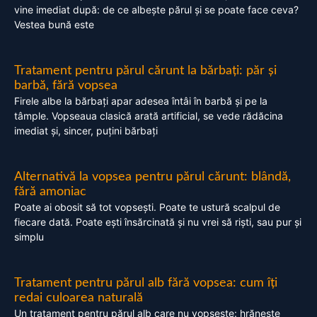
vine imediat după: de ce albește părul și se poate face ceva?
Vestea bună este
Tratament pentru părul cărunt la bărbați: păr și
barbă, fără vopsea
Firele albe la bărbați apar adesea întâi în barbă și pe la
tâmple. Vopseaua clasică arată artificial, se vede rădăcina
imediat și, sincer, puțini bărbați
Alternativă la vopsea pentru părul cărunt: blândă,
fără amoniac
Poate ai obosit să tot vopsești. Poate te ustură scalpul de
fiecare dată. Poate ești însărcinată și nu vrei să riști, sau pur și
simplu
Tratament pentru părul alb fără vopsea: cum îți
redai culoarea naturală
Un tratament pentru părul alb care nu vopsește: hrănește