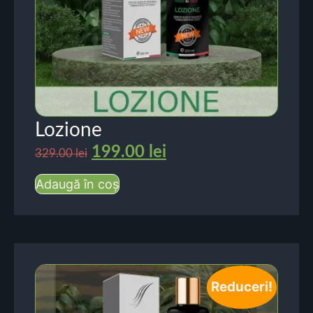
Lozione
199.00
lei
329.00
lei
Adaugă în coș
Reduceri!