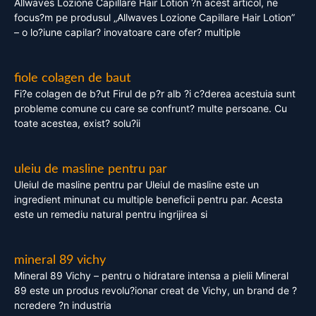
Allwaves Lozione Capillare Hair Lotion ?n acest articol, ne
focus?m pe produsul „Allwaves Lozione Capillare Hair Lotion”
– o lo?iune capilar? inovatoare care ofer? multiple
fiole colagen de baut
Fi?e colagen de b?ut Firul de p?r alb ?i c?derea acestuia sunt
probleme comune cu care se confrunt? multe persoane. Cu
toate acestea, exist? solu?ii
uleiu de masline pentru par
Uleiul de masline pentru par Uleiul de masline este un
ingredient minunat cu multiple beneficii pentru par. Acesta
este un remediu natural pentru ingrijirea si
mineral 89 vichy
Mineral 89 Vichy – pentru o hidratare intensa a pielii Mineral
89 este un produs revolu?ionar creat de Vichy, un brand de ?
ncredere ?n industria