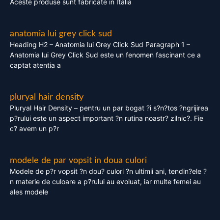
Aceste produse sunt fabricate in Italia
anatomia lui grey click sud
Heading H2 – Anatomia lui Grey Click Sud Paragraph 1 –
Anatomia lui Grey Click Sud este un fenomen fascinant ce a
captat atentia a
pluryal hair density
Pluryal Hair Density – pentru un par bogat ?i s?n?tos ?ngrijirea
p?rului este un aspect important ?n rutina noastr? zilnic?. Fie
c? avem un p?r
modele de par vopsit in doua culori
Modele de p?r vopsit ?n dou? culori ?n ultimii ani, tendin?ele ?
n materie de culoare a p?rului au evoluat, iar multe femei au
ales modele