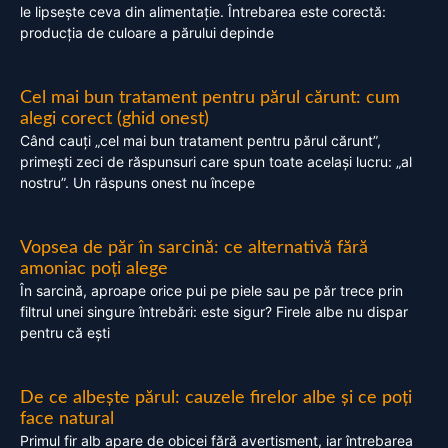
le lipsește ceva din alimentație. Întrebarea este corectă:
producția de culoare a părului depinde
Cel mai bun tratament pentru părul cărunt: cum
alegi corect (ghid onest)
Când cauți „cel mai bun tratament pentru părul cărunt”,
primești zeci de răspunsuri care spun toate același lucru: „al
nostru”. Un răspuns onest nu începe
Vopsea de păr în sarcină: ce alternativă fără
amoniac poți alege
În sarcină, aproape orice pui pe piele sau pe păr trece prin
filtrul unei singure întrebări: este sigur? Firele albe nu dispar
pentru că ești
De ce albește părul: cauzele firelor albe și ce poți
face natural
Primul fir alb apare de obicei fără avertisment, iar întrebarea