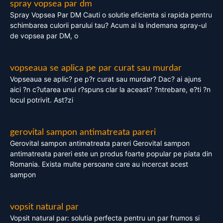
spray vopsea par dm
Spray Vopsea Par DM Cauti o solutie eficienta si rapida pentru
schimbarea culorii parului tau? Acum ai la indemana spray-ul
de vopsea par DM, o
vopseaua se aplica pe par curat sau murdar
Vopseaua se aplic? pe p?r curat sau murdar? Dac? ai ajuns
aici ?n c?utarea unui r?spuns clar la aceast? ?ntrebare, e?ti ?n
locul potrivit. Ast?zi
gerovital sampon antimatreata pareri
Gerovital sampon antimatreata pareri Gerovital sampon
antimatreata pareri este un produs foarte popular pe piata din
Romania. Exista multe persoane care au incercat acest
sampon
vopsit natural par
Vopsit natural par: solutia perfecta pentru un par frumos si