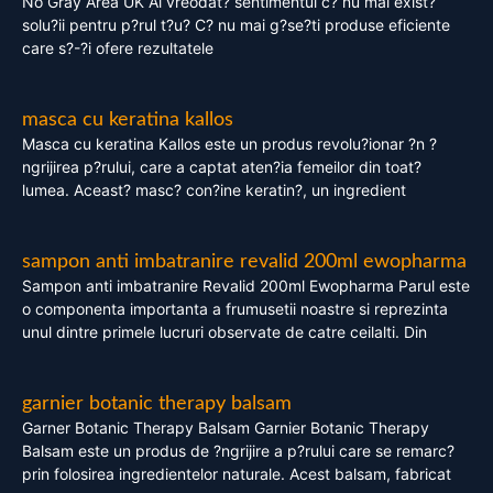
No Gray Area UK Ai vreodat? sentimentul c? nu mai exist?
solu?ii pentru p?rul t?u? C? nu mai g?se?ti produse eficiente
care s?-?i ofere rezultatele
masca cu keratina kallos
Masca cu keratina Kallos este un produs revolu?ionar ?n ?
ngrijirea p?rului, care a captat aten?ia femeilor din toat?
lumea. Aceast? masc? con?ine keratin?, un ingredient
sampon anti imbatranire revalid 200ml ewopharma
Sampon anti imbatranire Revalid 200ml Ewopharma Parul este
o componenta importanta a frumusetii noastre si reprezinta
unul dintre primele lucruri observate de catre ceilalti. Din
garnier botanic therapy balsam
Garner Botanic Therapy Balsam Garnier Botanic Therapy
Balsam este un produs de ?ngrijire a p?rului care se remarc?
prin folosirea ingredientelor naturale. Acest balsam, fabricat