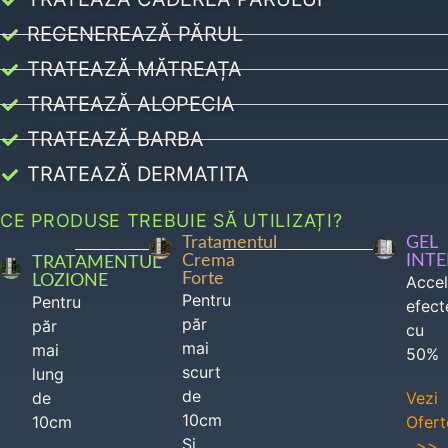
REGENEREAZĂ PĂRUL
TRATEAZĂ MĂTREAȚA
TRATEAZĂ ALOPECIA
TRATEAZĂ BARBA
TRATEAZĂ DERMATITA
CE PRODUSE TREBUIE SĂ UTILIZAȚI?
Tratamentul
GEL
Crema
INT
TRATAMENTUL
Forte
LOZIONE
Acce
Pentru
Pentru
efect
păr
păr
cu
mai
mai
50%
scurt
lung
de
de
Vezi
10cm
10cm
Ofert
Si
>>