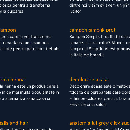
olosita pentru a transforma
dintre noi vis?m s? avem un p?r 
i la culoarea
lucitor
 sampon
sampon simplik pret
mpon care iti vor transforma
Sampon Simplik Pret Iti doresti 
i in cautarea unui sampon
sanatos si stralucitor? Atunci tr
calitate pentru parul tau, trebuie
samponul Simplik! Acest produs 
in Italia de brandul
rala henna
decolorare acasa
la henna este un produs care a
Decolorare acasa este o metoda
e in ce mai multa popularitate in
folosita de persoanele care dore
te o alternativa sanatoasa si
schimbe culoarea parului, fara a
serviciile unui salon
nails and hair
anatomia lui grey click sud
ils and Hair este o gama de
Heading H2 – Anatomia lui Grey