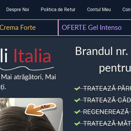
Despre Noi
Politica de Retur
Contul Meu
Con
Crema Forte
OFERTE Gel Intenso
Brandul nr.
li
Italia
pentru
, Mai atrăgători, Mai
ți.
TRATEAZĂ PĂR
TRATEAZĂ CĂD
REGENEREAZĂ 
TRATEAZĂ MĂT