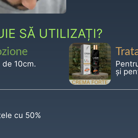
E SĂ UTILIZAȚI?
ozione
Trat
g de 10cm.
Pentr
și pen
ctele cu 50%