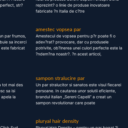
perfect, str?
reprezint? o linie de produse inovatoare
fabricate ?n Italia de c?tre
amestec vopsea par
un par frumos,
Amestecul de vopsea pentru p?r poate fi o
ebuie sa incerci
adev?rat? provocare, dar cu produsele
este fabricat
potrivite, ob?inerea unei culori perfecte este la
?ndem?na noastr?. ?n acest articol,
sampon stralucire par
 tot mai des
Un par stralucitor si sanatos este visul fiecarei
sc sa isi
persoane. In cautarea unor solutii eficiente,
 apela la
brandul italian „Sereni Capelli” a creat un
sampon revolutionar care poate
pluryal hair density
 Click Sud
Pluryal Hair Density – pentru un par bogat ?i