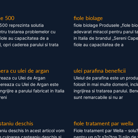
le 500
fiole biolage
 500 reprezinta solutia
fiole biolage Produsele „fiole bi
tru tratarea problemelor cu
adevarat miracol pentru parul t
fiole au capacitatea de a
in Italia de brandul „Sereni Capel
, opri caderea parului si trata
fiole au capacitatea de a
ra cu ulei de argan
ulei parafina beneficii
eaza cu Ulei de Argan
Uleiul de parafina este un produs
reaza cu Ulei de Argan este
folosit in mai multe domenii, incl
grijire a parului fabricat in Italia
ingrijirea si tratarea parului. Bene
reni
sunt remarcabile si nu ar
staniu deschis
fiole tratament par wella
niu deschis In acest articol vom
Fiole tratament par Wella – solu?
 culoarea casteaniu deschis si
pentru un p?r s?n?tos ?i plin de 