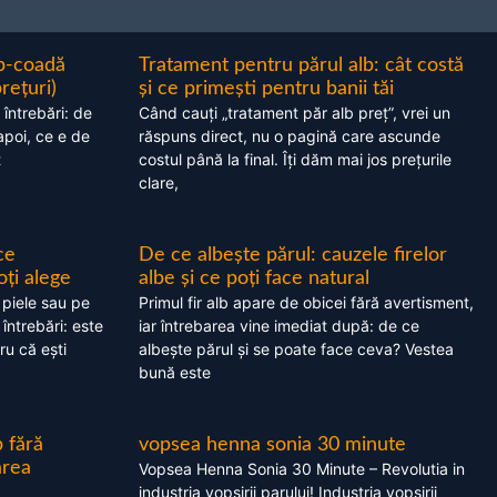
ap-coadă
Tratament pentru părul alb: cât costă
prețuri)
și ce primești pentru banii tăi
 întrebări: de
Când cauți „tratament păr alb preț”, vrei un
apoi, ce e de
răspuns direct, nu o pagină care ascunde
t
costul până la final. Îți dăm mai jos prețurile
clare,
ce
De ce albește părul: cauzele firelor
oți alege
albe și ce poți face natural
 piele sau pe
Primul fir alb apare de obicei fără avertisment,
 întrebări: este
iar întrebarea vine imediat după: de ce
ru că ești
albește părul și se poate face ceva? Vestea
bună este
 fără
vopsea henna sonia 30 minute
area
Vopsea Henna Sonia 30 Minute – Revolutia in
industria vopsirii parului! Industria vopsirii