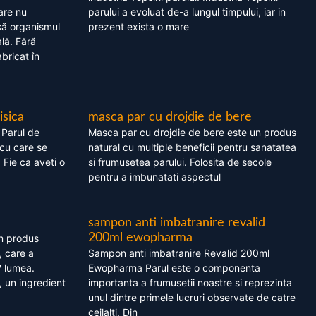
are nu
parului a evoluat de-a lungul timpului, iar in
asă organismul
prezent exista o mare
lă. Fără
bricat în
isica
masca par cu drojdie de bere
 Parul de
Masca par cu drojdie de bere este un produs
cu care se
natural cu multiple beneficii pentru sanatatea
. Fie ca aveti o
si frumusetea parului. Folosita de secole
pentru a imbunatati aspectul
sampon anti imbatranire revalid
200ml ewopharma
un produs
, care a
Sampon anti imbatranire Revalid 200ml
? lumea.
Ewopharma Parul este o componenta
 un ingredient
importanta a frumusetii noastre si reprezinta
unul dintre primele lucruri observate de catre
ceilalti. Din