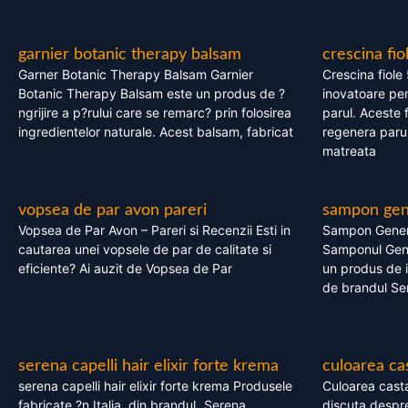
garnier botanic therapy balsam
crescina fio
Garner Botanic Therapy Balsam Garnier
Crescina fiole
Botanic Therapy Balsam este un produs de ?
inovatoare pen
ngrijire a p?rului care se remarc? prin folosirea
parul. Aceste 
ingredientelor naturale. Acest balsam, fabricat
regenera parul
matreata
vopsea de par avon pareri
sampon gene
Vopsea de Par Avon – Pareri si Recenzii Esti in
Sampon Gener
cautarea unei vopsele de par de calitate si
Samponul Gene
eficiente? Ai auzit de Vopsea de Par
un produs de in
de brandul Se
serena capelli hair elixir forte krema
culoarea ca
serena capelli hair elixir forte krema Produsele
Culoarea casta
fabricate ?n Italia, din brandul „Serena
discuta despre