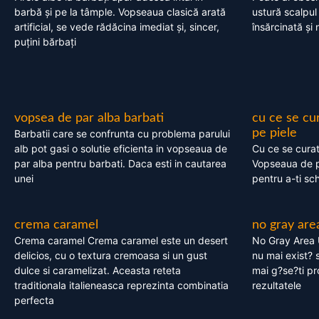
barbă și pe la tâmple. Vopseaua clasică arată
ustură scalpul
artificial, se vede rădăcina imediat și, sincer,
însărcinată și 
puțini bărbați
vopsea de par alba barbati
cu ce se cu
pe piele
Barbatii care se confrunta cu problema parului
alb pot gasi o solutie eficienta in vopseaua de
Cu ce se cura
par alba pentru barbati. Daca esti in cautarea
Vopseaua de p
unei
pentru a-ti sc
crema caramel
no gray are
Crema caramel Crema caramel este un desert
No Gray Area 
delicios, cu o textura cremoasa si un gust
nu mai exist? s
dulce si caramelizat. Aceasta reteta
mai g?se?ti pr
traditionala italieneasca reprezinta combinatia
rezultatele
perfecta