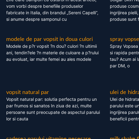
vom vorbi despre benefiile produselor
produse cosme
fabricate in Italia, din brandul „Sereni Capelli”,
ingrijirea pieli
si anume despre samponul cu
produse sunt fa
modele de par vopsit in doua culori
spray vops
Modele de p?r vopsit ?n dou? culori ?n ultimii
Spray Vopsea P
ani, tendin?ele ?n materie de culoare a p?rului
si rapida pent
au evoluat, iar multe femei au ales modele
tau? Acum ai 
par DM, o
vopsit natural par
ulei de hidr
Vopsit natural par: solutia perfecta pentru un
Ulei de hidrata
par frumos si sanatos In ziua de azi, multe
parului este un
persoane sunt preocupate de aspectul parului
ingrijirea paru
lor si cauta
beneficii pent