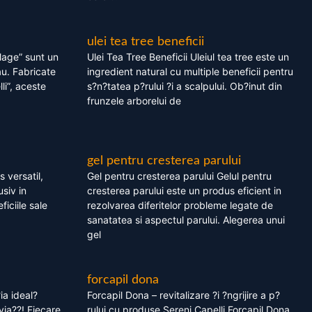
ulei tea tree beneficii
olage” sunt un
Ulei Tea Tree Beneficii Uleiul tea tree este un
au. Fabricate
ingredient natural cu multiple beneficii pentru
li”, aceste
s?n?tatea p?rului ?i a scalpului. Ob?inut din
frunzele arborelui de
gel pentru cresterea parului
 versatil,
Gel pentru cresterea parului Gelul pentru
usiv in
cresterea parului este un produs eficient in
ficiile sale
rezolvarea diferitelor probleme legate de
sanatatea si aspectul parului. Alegerea unui
gel
forcapil dona
ia ideal?
Forcapil Dona – revitalizare ?i ?ngrijire a p?
via??! Fiecare
rului cu produse Sereni Capelli Forcapil Dona