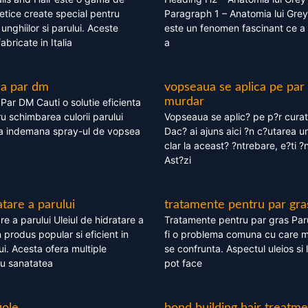
tice create special pentru
Paragraph 1 – Anatomia lui Grey
i, unghiilor si parului. Aceste
este un fenomen fascinant ce a 
bricate in Italia
a
ea par dm
vopseaua se aplica pe par
murdar
ar DM Cauti o solutie eficienta
ru schimbarea culorii parului
Vopseaua se aplic? pe p?r cura
la indemana spray-ul de vopsea
Dac? ai ajuns aici ?n c?utarea u
clar la aceast? ?ntrebare, e?ti ?n
Ast?zi
atare a parului
tratamente pentru par gra
re a parului Uleiul de hidratare a
Tratamente pentru par gras Par
 produs popular si eficient in
fi o problema comuna cu care 
lui. Acesta ofera multiple
se confrunta. Aspectul uleios si
ru sanatatea
pot face