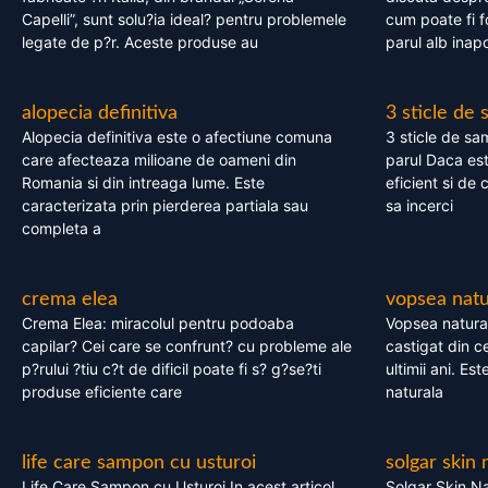
Capelli”, sunt solu?ia ideal? pentru problemele
cum poate fi f
legate de p?r. Aceste produse au
parul alb inapo
alopecia definitiva
3 sticle de
Alopecia definitiva este o afectiune comuna
3 sticle de sa
care afecteaza milioane de oameni din
parul Daca est
Romania si din intreaga lume. Este
eficient si de 
caracterizata prin pierderea partiala sau
sa incerci
completa a
crema elea
vopsea natu
Crema Elea: miracolul pentru podoaba
Vopsea natura
capilar? Cei care se confrunt? cu probleme ale
castigat din c
p?rului ?tiu c?t de dificil poate fi s? g?se?ti
ultimii ani. Es
produse eficiente care
naturala
life care sampon cu usturoi
solgar skin 
Life Care Sampon cu Usturoi In acest articol,
Solgar Skin Na