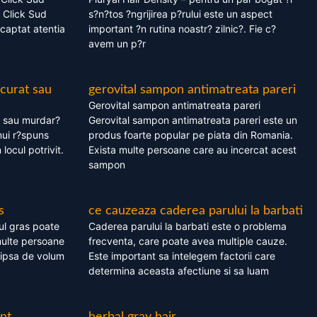
 Click Sud
s?n?tos ?ngrijirea p?rului este un aspect
captat atentia
important ?n rutina noastr? zilnic?. Fie c?
avem un p?r
 curat sau
gerovital sampon antimatreata pareri
Gerovital sampon antimatreata pareri
t sau murdar?
Gerovital sampon antimatreata pareri este un
nui r?spuns
produs foarte popular pe piata din Romania.
 locul potrivit.
Exista multe persoane care au incercat acest
sampon
s
ce cauzeaza caderea parului la barbati
ul gras poate
Caderea parului la barbati este o problema
multe persoane
frecventa, care poate avea multiple cauze.
 lipsa de volum
Este important sa intelegem factorii care
determina aceasta afectiune si sa luam