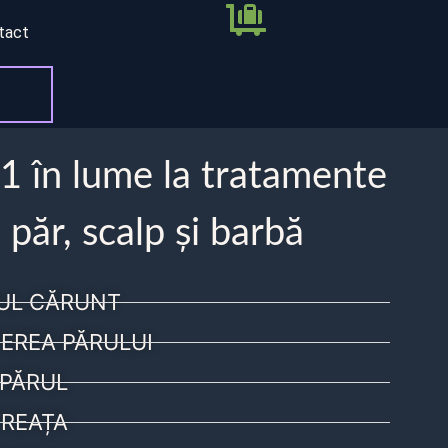
tact
 1 în lume la tratamente
 păr, scalp și barbă
UL CĂRUNT
EREA PĂRULUI
PĂRUL
REAȚA