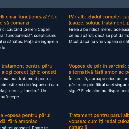
lli chiar funcționează? Ce
Păr alb: ghidul complet c
nte să comanzi
(cauze, soluții, tratament, 
aici căutând „Sereni Capelli
Firele albe ridică mereu aceleași
hiar funcționează”, scepticismul
ce au apărut, dacă se pot da în
 și sănătos. Piața de îngrijire a
făcut dacă nu vrei vopsea și câ
 de
 tratament pentru părul
Vopsea de păr în sarcină: 
alegi corect (ghid onest)
alternativă fără amoniac p
l mai bun tratament pentru
În sarcină, aproape orice pui pe
 primești zeci de răspunsuri care
păr trece prin filtrul unei singure
ași lucru: „al nostru”. Un
sigur? Firele albe nu dispar pent
 nu începe
 la vopsea pentru părul
Tratament pentru părul alb
ndă, fără amoniac
vopsea: cum îți redai culo
naturală
t să tot vopsești. Poate te