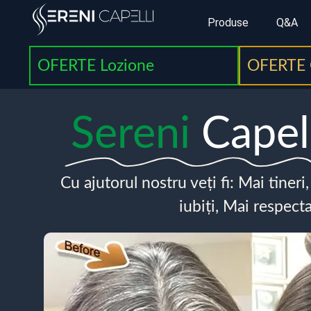
Produse
Q&A
OFERTE Lozione
OFERTE 
Sereni
Capel
Cu ajutorul nostru veți fi: Mai tineri
iubiți, Mai respecta