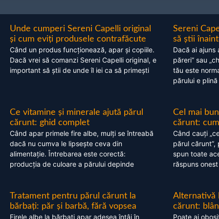
Unde cumperi Sereni Capelli original
Sereni Cape
și cum eviți produsele contrafăcute
să știi înai
Când un produs funcționează, apar și copiile.
Dacă ai ajuns 
Dacă vrei să comanzi Sereni Capelli original, e
păreri” sau „c
important să știi de unde îl iei ca să primești
tău este normal
părului e plină
Ce vitamine și minerale ajută părul
Cel mai bun
cărunt: ghid complet
cărunt: cum 
Când apar primele fire albe, mulți se întreabă
Când cauți „ce
dacă nu cumva le lipsește ceva din
părul cărunt”,
alimentație. Întrebarea este corectă:
spun toate acel
producția de culoare a părului depinde
răspuns onest
Tratament pentru părul cărunt la
Alternativă
bărbați: păr și barbă, fără vopsea
cărunt: blâ
Firele albe la bărbați apar adesea întâi în
Poate ai obosi