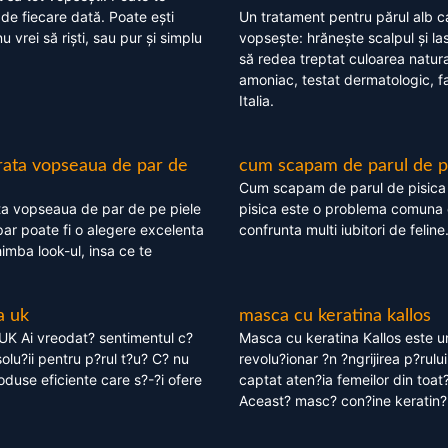
 de fiecare dată. Poate ești
Un tratament pentru părul alb c
nu vrei să riști, sau pur și simplu
vopsește: hrănește scalpul și l
să redea treptat culoarea natura
amoniac, testat dermatologic, fa
Italia.
rata vopseaua de par de
cum scapam de parul de p
Cum scapam de parul de pisica
ta vopseaua de par de pe piele
pisica este o problema comuna 
ar poate fi o alegere excelenta
confrunta multi iubitori de feline
himba look-ul, insa ce te
a uk
masca cu keratina kallos
UK Ai vreodat? sentimentul c?
Masca cu keratina Kallos este 
olu?ii pentru p?rul t?u? C? nu
revolu?ionar ?n ?ngrijirea p?rului
oduse eficiente care s?-?i ofere
captat aten?ia femeilor din toat
Aceast? masc? con?ine keratin?,