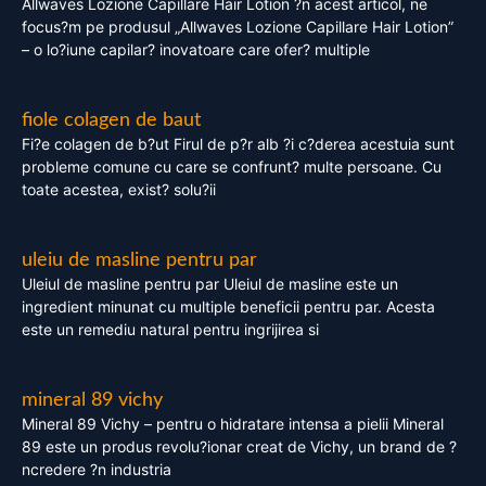
Allwaves Lozione Capillare Hair Lotion ?n acest articol, ne
focus?m pe produsul „Allwaves Lozione Capillare Hair Lotion”
– o lo?iune capilar? inovatoare care ofer? multiple
fiole colagen de baut
Fi?e colagen de b?ut Firul de p?r alb ?i c?derea acestuia sunt
probleme comune cu care se confrunt? multe persoane. Cu
toate acestea, exist? solu?ii
uleiu de masline pentru par
Uleiul de masline pentru par Uleiul de masline este un
ingredient minunat cu multiple beneficii pentru par. Acesta
este un remediu natural pentru ingrijirea si
mineral 89 vichy
Mineral 89 Vichy – pentru o hidratare intensa a pielii Mineral
89 este un produs revolu?ionar creat de Vichy, un brand de ?
ncredere ?n industria