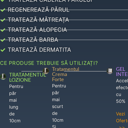
REGENEREAZĂ PĂRUL
TRATEAZĂ MĂTREAȚA
TRATEAZĂ ALOPECIA
TRATEAZĂ BARBA
TRATEAZĂ DERMATITA
CE PRODUSE TREBUIE SĂ UTILIZAȚI?
Tratamentul
GEL
Crema
INT
TRATAMENTUL
Forte
LOZIONE
Acce
Pentru
Pentru
efect
păr
păr
cu
mai
mai
50%
scurt
lung
de
de
Vezi
10cm
10cm
Ofert
Si
>>