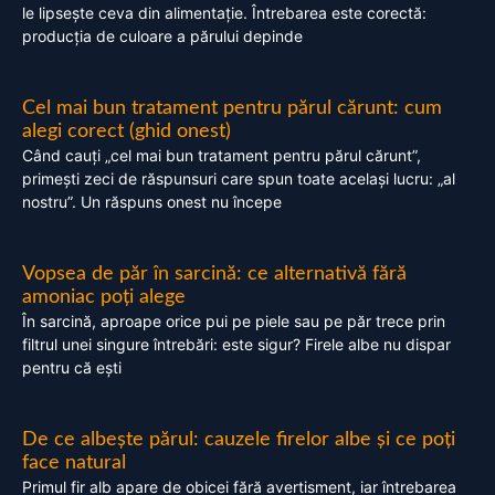
le lipsește ceva din alimentație. Întrebarea este corectă:
producția de culoare a părului depinde
Cel mai bun tratament pentru părul cărunt: cum
alegi corect (ghid onest)
Când cauți „cel mai bun tratament pentru părul cărunt”,
primești zeci de răspunsuri care spun toate același lucru: „al
nostru”. Un răspuns onest nu începe
Vopsea de păr în sarcină: ce alternativă fără
amoniac poți alege
În sarcină, aproape orice pui pe piele sau pe păr trece prin
filtrul unei singure întrebări: este sigur? Firele albe nu dispar
pentru că ești
De ce albește părul: cauzele firelor albe și ce poți
face natural
Primul fir alb apare de obicei fără avertisment, iar întrebarea