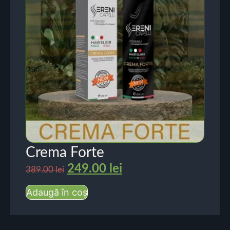
Crema Forte
249.00
lei
389.00
lei
Adaugă în coș