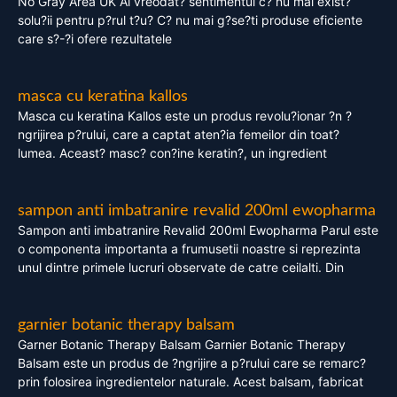
No Gray Area UK Ai vreodat? sentimentul c? nu mai exist?
solu?ii pentru p?rul t?u? C? nu mai g?se?ti produse eficiente
care s?-?i ofere rezultatele
masca cu keratina kallos
Masca cu keratina Kallos este un produs revolu?ionar ?n ?
ngrijirea p?rului, care a captat aten?ia femeilor din toat?
lumea. Aceast? masc? con?ine keratin?, un ingredient
sampon anti imbatranire revalid 200ml ewopharma
Sampon anti imbatranire Revalid 200ml Ewopharma Parul este
o componenta importanta a frumusetii noastre si reprezinta
unul dintre primele lucruri observate de catre ceilalti. Din
garnier botanic therapy balsam
Garner Botanic Therapy Balsam Garnier Botanic Therapy
Balsam este un produs de ?ngrijire a p?rului care se remarc?
prin folosirea ingredientelor naturale. Acest balsam, fabricat