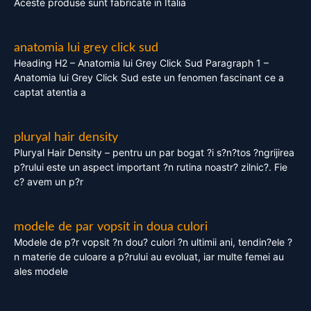
Aceste produse sunt fabricate in Italia
anatomia lui grey click sud
Heading H2 – Anatomia lui Grey Click Sud Paragraph 1 –
Anatomia lui Grey Click Sud este un fenomen fascinant ce a
captat atentia a
pluryal hair density
Pluryal Hair Density – pentru un par bogat ?i s?n?tos ?ngrijirea
p?rului este un aspect important ?n rutina noastr? zilnic?. Fie
c? avem un p?r
modele de par vopsit in doua culori
Modele de p?r vopsit ?n dou? culori ?n ultimii ani, tendin?ele ?
n materie de culoare a p?rului au evoluat, iar multe femei au
ales modele