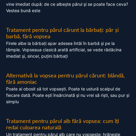
vine imediat după: de ce albește părul și se poate face ceva?
Vestea bună este
Tratament pentru părul cărunt la bărbați: păr și
barbă, fără vopsea
Firele albe la bărbați apar adesea întâi în barbă și pe la
tâmple. Vopseaua clasică arată artificial, se vede rădăcina
imediat și, sincer, puțini bărbați
Alternativă la vopsea pentru părul cărunt: blândă,
fără amoniac
Poate ai obosit să tot vopsești. Poate te ustură scalpul de
fiecare dată. Poate ești însărcinată și nu vrei să riști, sau pur și
simplu
Tratament pentru părul alb fără vopsea: cum îți
redai culoarea naturală
Un tratament pentru părul alb care nu vopsește: hrănește