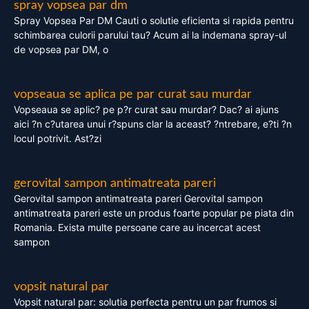
spray vopsea par dm
Spray Vopsea Par DM Cauti o solutie eficienta si rapida pentru
schimbarea culorii parului tau? Acum ai la indemana spray-ul
de vopsea par DM, o
vopseaua se aplica pe par curat sau murdar
Vopseaua se aplic? pe p?r curat sau murdar? Dac? ai ajuns
aici ?n c?utarea unui r?spuns clar la aceast? ?ntrebare, e?ti ?n
locul potrivit. Ast?zi
gerovital sampon antimatreata pareri
Gerovital sampon antimatreata pareri Gerovital sampon
antimatreata pareri este un produs foarte popular pe piata din
Romania. Exista multe persoane care au incercat acest
sampon
vopsit natural par
Vopsit natural par: solutia perfecta pentru un par frumos si