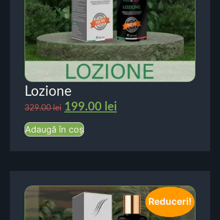
Lozione
199.00
lei
329.00
lei
Adaugă în coș
Reduceri!