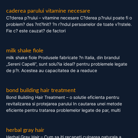
caderea parului vitamine necesare
C?derea p?rului – vitamine necesare C?derea p?rului poate fi o
problem? des ?nt?lnit? ?n r?ndul persoanelor de toate v?rstele.
Fie c? este cauzat? de factori
milk shake fiole
milk shake fiole Produsele fabricate ?n Italia, din brandul
„Sereni Capelli”, sunt solu?ia ideal? pentru problemele legate
de p?r. Acestea au capacitatea de a readuce
bond building hair treatment
Bond Building Hair Treatment – o solutie eficienta pentru
revitalizarea si protejarea parului In cautarea unei metode
eficiente pentru tratarea problemelor legate de par, multi
herbal gray hair
Herbal Gray Hair – Cum sa iti recapeti culoarea naturala a