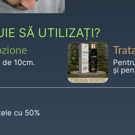
E SĂ UTILIZAȚI?
ozione
Trat
g de 10cm.
Pentr
și pen
ctele cu 50%