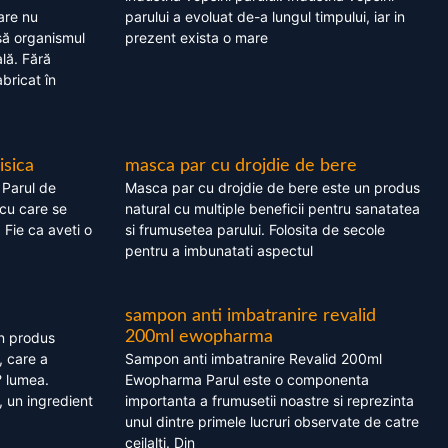
are nu
parului a evoluat de-a lungul timpului, iar in
asă organismul
prezent exista o mare
lă. Fără
bricat în
isica
masca par cu drojdie de bere
 Parul de
Masca par cu drojdie de bere este un produs
cu care se
natural cu multiple beneficii pentru sanatatea
. Fie ca aveti o
si frumusetea parului. Folosita de secole
pentru a imbunatati aspectul
sampon anti imbatranire revalid
200ml ewopharma
un produs
, care a
Sampon anti imbatranire Revalid 200ml
? lumea.
Ewopharma Parul este o componenta
 un ingredient
importanta a frumusetii noastre si reprezinta
unul dintre primele lucruri observate de catre
ceilalti. Din