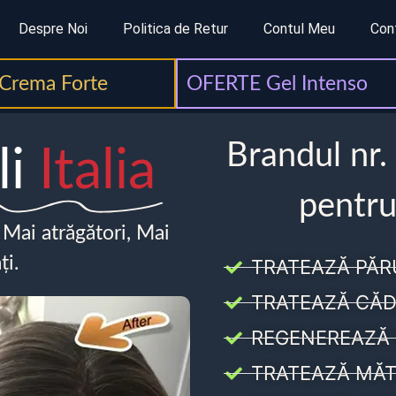
Despre Noi
Politica de Retur
Contul Meu
Con
Crema Forte
OFERTE Gel Intenso
Brandul nr.
li
Italia
pentru
, Mai atrăgători, Mai
ți.
TRATEAZĂ PĂR
TRATEAZĂ CĂD
REGENEREAZĂ 
TRATEAZĂ MĂT