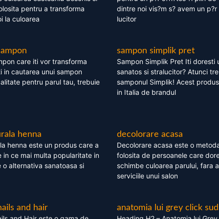
olosita pentru a transforma
dintre noi vis?m s? avem un p?r 
i la culoarea
lucitor
 sampon
sampon simplik pret
mpon care iti vor transforma
Sampon Simplik Pret Iti doresti 
i in cautarea unui sampon
sanatos si stralucitor? Atunci tr
calitate pentru parul tau, trebuie
samponul Simplik! Acest produs 
in Italia de brandul
rala henna
decolorare acasa
la henna este un produs care a
Decolorare acasa este o metoda
e in ce mai multa popularitate in
folosita de persoanele care dore
te o alternativa sanatoasa si
schimbe culoarea parului, fara a
serviciile unui salon
nails and hair
anatomia lui grey click sud
ils and Hair este o gama de
Heading H2 – Anatomia lui Grey