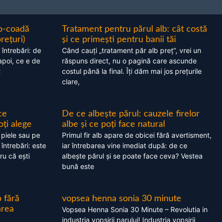
ap-coadă
Tratament pentru părul alb: cât costă
prețuri)
și ce primești pentru banii tăi
 întrebări: de
Când cauți „tratament păr alb preț”, vrei un
apoi, ce e de
răspuns direct, nu o pagină care ascunde
t
costul până la final. Îți dăm mai jos prețurile
clare,
ce
De ce albește părul: cauzele firelor
oți alege
albe și ce poți face natural
 piele sau pe
Primul fir alb apare de obicei fără avertisment,
 întrebări: este
iar întrebarea vine imediat după: de ce
ru că ești
albește părul și se poate face ceva? Vestea
bună este
 fără
vopsea henna sonia 30 minute
area
Vopsea Henna Sonia 30 Minute – Revolutia in
industria vopsirii parului! Industria vopsirii