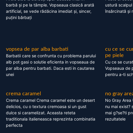
barbă și pe la tâmple. Vopseaua clasică arată
ustură scalpul
artificial, se vede rădăcina imediat și, sincer,
însărcinată și 
puțini bărbați
vopsea de par alba barbati
cu ce se cu
pe piele
Barbatii care se confrunta cu problema parului
alb pot gasi o solutie eficienta in vopseaua de
Cu ce se cura
par alba pentru barbati. Daca esti in cautarea
Vopseaua de p
unei
pentru a-ti sc
crema caramel
no gray are
Crema caramel Crema caramel este un desert
No Gray Area 
delicios, cu o textura cremoasa si un gust
nu mai exist? s
dulce si caramelizat. Aceasta reteta
mai g?se?ti pr
traditionala italieneasca reprezinta combinatia
rezultatele
perfecta