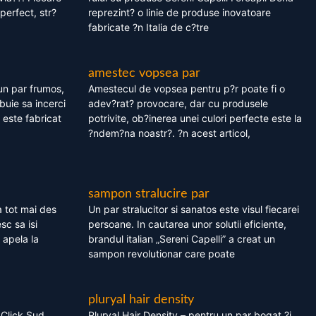
perfect, str?
reprezint? o linie de produse inovatoare
fabricate ?n Italia de c?tre
amestec vopsea par
un par frumos,
Amestecul de vopsea pentru p?r poate fi o
ebuie sa incerci
adev?rat? provocare, dar cu produsele
este fabricat
potrivite, ob?inerea unei culori perfecte este la
?ndem?na noastr?. ?n acest articol,
sampon stralucire par
 tot mai des
Un par stralucitor si sanatos este visul fiecarei
sc sa isi
persoane. In cautarea unor solutii eficiente,
 apela la
brandul italian „Sereni Capelli” a creat un
sampon revolutionar care poate
pluryal hair density
 Click Sud
Pluryal Hair Density – pentru un par bogat ?i