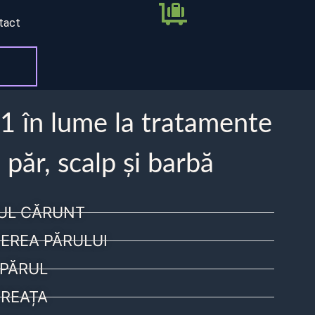
tact
 1 în lume la tratamente
 păr, scalp și barbă
UL CĂRUNT
EREA PĂRULUI
PĂRUL
REAȚA