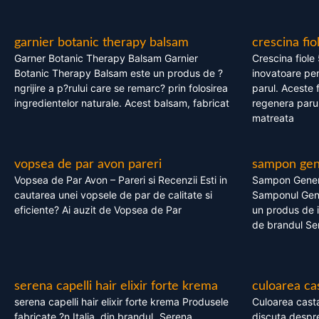
garnier botanic therapy balsam
crescina fio
Garner Botanic Therapy Balsam Garnier
Crescina fiole
Botanic Therapy Balsam este un produs de ?
inovatoare pen
ngrijire a p?rului care se remarc? prin folosirea
parul. Aceste 
ingredientelor naturale. Acest balsam, fabricat
regenera parul
matreata
vopsea de par avon pareri
sampon gene
Vopsea de Par Avon – Pareri si Recenzii Esti in
Sampon Gener
cautarea unei vopsele de par de calitate si
Samponul Gene
eficiente? Ai auzit de Vopsea de Par
un produs de in
de brandul Se
serena capelli hair elixir forte krema
culoarea ca
serena capelli hair elixir forte krema Produsele
Culoarea casta
fabricate ?n Italia, din brandul „Serena
discuta despre