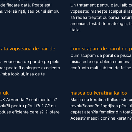
 de fiecare dată. Poate ești
Un tratament pentru părul alb c
nu vrei să riști, sau pur și simplu
vopsește: hrănește scalpul și l
să redea treptat culoarea natura
amoniac, testat dermatologic, fa
Italia.
rata vopseaua de par de
cum scapam de parul de p
Cum scapam de parul de pisica
ta vopseaua de par de pe piele
pisica este o problema comuna 
ar poate fi o alegere excelenta
confrunta multi iubitori de feline
himba look-ul, insa ce te
a uk
masca cu keratina kallos
UK Ai vreodat? sentimentul c?
Masca cu keratina Kallos este 
olu?ii pentru p?rul t?u? C? nu
revolu?ionar ?n ?ngrijirea p?rului
oduse eficiente care s?-?i ofere
captat aten?ia femeilor din toat
Aceast? masc? con?ine keratin?,