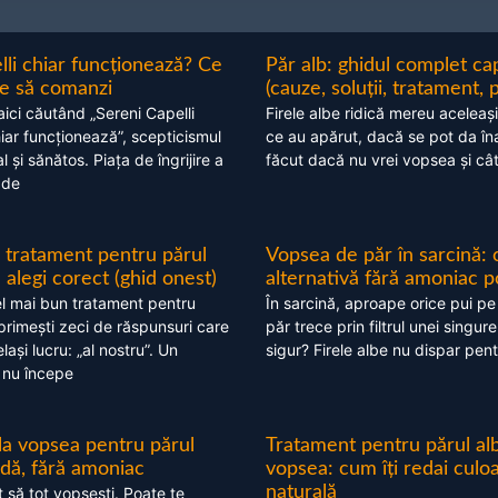
lli chiar funcționează? Ce
Păr alb: ghidul complet c
nte să comanzi
(cauze, soluții, tratament, 
aici căutând „Sereni Capelli
Firele albe ridică mereu aceleași
hiar funcționează”, scepticismul
ce au apărut, dacă se pot da în
 și sănătos. Piața de îngrijire a
făcut dacă nu vrei vopsea și câ
 de
 tratament pentru părul
Vopsea de păr în sarcină: 
alegi corect (ghid onest)
alternativă fără amoniac p
l mai bun tratament pentru
În sarcină, aproape orice pui pe
 primești zeci de răspunsuri care
păr trece prin filtrul unei singure
ași lucru: „al nostru”. Un
sigur? Firele albe nu dispar pent
 nu începe
 la vopsea pentru părul
Tratament pentru părul alb
ndă, fără amoniac
vopsea: cum îți redai culo
naturală
t să tot vopsești. Poate te