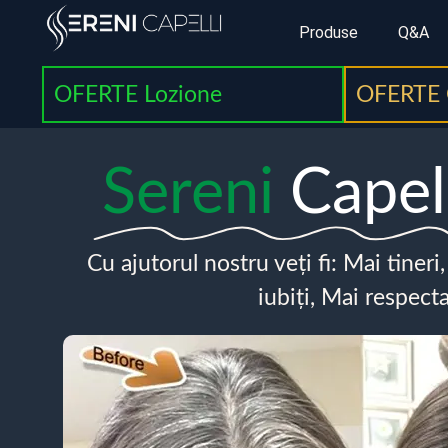
Produse
Q&A
OFERTE Lozione
OFERTE 
Sereni
Capel
Cu ajutorul nostru veți fi: Mai tineri
iubiți, Mai respecta