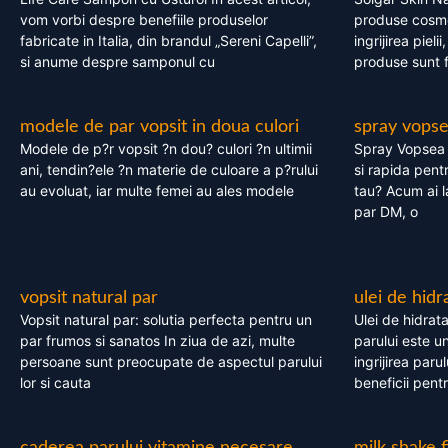
vom vorbi despre benefiile produselor
produse cosme
fabricate in Italia, din brandul „Sereni Capelli”,
ingrijirea pieli
si anume despre samponul cu
produse sunt fa
modele de par vopsit in doua culori
spray vops
Modele de p?r vopsit ?n dou? culori ?n ultimii
Spray Vopsea P
ani, tendin?ele ?n materie de culoare a p?rului
si rapida pent
au evoluat, iar multe femei au ales modele
tau? Acum ai 
par DM, o
vopsit natural par
ulei de hidr
Vopsit natural par: solutia perfecta pentru un
Ulei de hidrata
par frumos si sanatos In ziua de azi, multe
parului este un
persoane sunt preocupate de aspectul parului
ingrijirea paru
lor si cauta
beneficii pent