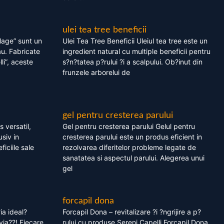
ulei tea tree beneficii
olage” sunt un
Ulei Tea Tree Beneficii Uleiul tea tree este un
au. Fabricate
ingredient natural cu multiple beneficii pentru
li”, aceste
s?n?tatea p?rului ?i a scalpului. Ob?inut din
frunzele arborelui de
gel pentru cresterea parului
 versatil,
Gel pentru cresterea parului Gelul pentru
usiv in
cresterea parului este un produs eficient in
ficiile sale
rezolvarea diferitelor probleme legate de
sanatatea si aspectul parului. Alegerea unui
gel
forcapil dona
ia ideal?
Forcapil Dona – revitalizare ?i ?ngrijire a p?
via??! Fiecare
rului cu produse Sereni Capelli Forcapil Dona