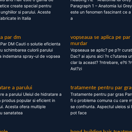
tice create special pentru
Paragraph 1 – Anatomia lui Grey
i, unghiilor si parului. Aceste
este un fenomen fascinant ce a 
bricate in Italia
a
ea par dm
vopseaua se aplica pe par
murdar
ar DM Cauti o solutie eficienta
ru schimbarea culorii parului
Vopseaua se aplic? pe p?r cura
la indemana spray-ul de vopsea
Dac? ai ajuns aici ?n c?utarea u
clar la aceast? ?ntrebare, e?ti ?n
Ast?zi
atare a parului
tratamente pentru par gra
re a parului Uleiul de hidratare a
Tratamente pentru par gras Par
 produs popular si eficient in
fi o problema comuna cu care 
lui. Acesta ofera multiple
se confrunta. Aspectul uleios si
ru sanatatea
pot face