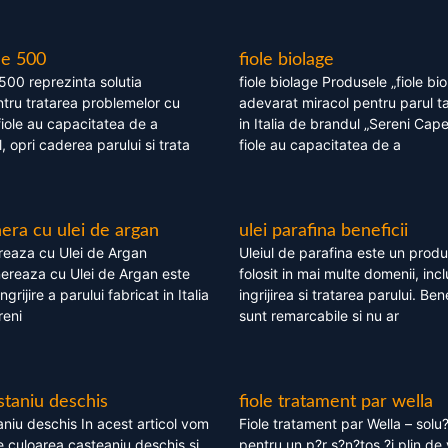
le 500
fiole biolage
 500 reprezinta solutia
fiole biolage Produsele „fiole bi
tru tratarea problemelor cu
adevarat miracol pentru parul t
fiole au capacitatea de a
in Italia de brandul „Sereni Capel
, opri caderea parului si trata
fiole au capacitatea de a
ra cu ulei de argan
ulei parafina beneficii
eaza cu Ulei de Argan
Uleiul de parafina este un produs
reaza cu Ulei de Argan este
folosit in mai multe domenii, incl
grijire a parului fabricat in Italia
ingrijirea si tratarea parului. Bene
reni
sunt remarcabile si nu ar
staniu deschis
fiole tratament par wella
niu deschis In acest articol vom
Fiole tratament par Wella – solu?
 culoarea casteaniu deschis si
pentru un p?r s?n?tos ?i plin de 