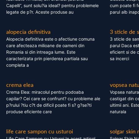
Capelli”, sunt solu?ia ideal? pentru problemele
cum poate fi f
legate de p?r. Aceste produse au
parul alb inapo
alopecia definitiva
3 sticle de
Alopecia definitiva este o afectiune comuna
3 sticle de sa
care afecteaza milioane de oameni din
parul Daca est
Romania si din intreaga lume. Este
eficient si de 
caracterizata prin pierderea partiala sau
sa incerci
completa a
crema elea
vopsea natu
Crema Elea: miracolul pentru podoaba
Vopsea natura
capilar? Cei care se confrunt? cu probleme ale
castigat din c
p?rului ?tiu c?t de dificil poate fi s? g?se?ti
ultimii ani. Es
produse eficiente care
naturala
life care sampon cu usturoi
solgar skin 
Life Care Sampon cu Usturoi In acest articol,
Solgar Skin Na