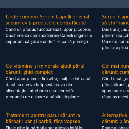
Unde cumperi Sereni Capelli original
Sereni Cape
și cum eviți produsele contrafăcute
să știi înai
Când un produs funcționează, apar și copiile.
Dacă ai ajuns 
Dacă vrei să comanzi Sereni Capelli original, e
păreri” sau „c
important să știi de unde îl iei ca să primești
tău este normal
părului e plină
Ce vitamine și minerale ajută părul
Cel mai bun
cărunt: ghid complet
cărunt: cum 
Când apar primele fire albe, mulți se întreabă
Când cauți „ce
dacă nu cumva le lipsește ceva din
părul cărunt”,
alimentație. Întrebarea este corectă:
spun toate acel
producția de culoare a părului depinde
răspuns onest
Tratament pentru părul cărunt la
Alternativă
bărbați: păr și barbă, fără vopsea
cărunt: blâ
Firele albe la bărbați apar adesea întâi în
Poate ai obosi