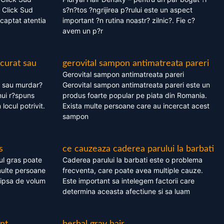
 Click Sud
s?n?tos ?ngrijirea p?rului este un aspect
captat atentia
important ?n rutina noastr? zilnic?. Fie c?
avem un p?r
 curat sau
gerovital sampon antimatreata pareri
Gerovital sampon antimatreata pareri
t sau murdar?
Gerovital sampon antimatreata pareri este un
nui r?spuns
produs foarte popular pe piata din Romania.
 locul potrivit.
Exista multe persoane care au incercat acest
sampon
s
ce cauzeaza caderea parului la barbati
ul gras poate
Caderea parului la barbati este o problema
multe persoane
frecventa, care poate avea multiple cauze.
 lipsa de volum
Este important sa intelegem factorii care
determina aceasta afectiune si sa luam