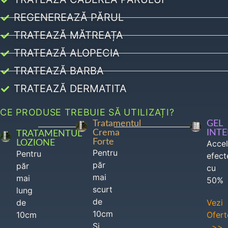
REGENEREAZĂ PĂRUL
TRATEAZĂ MĂTREAȚA
TRATEAZĂ ALOPECIA
TRATEAZĂ BARBA
TRATEAZĂ DERMATITA
CE PRODUSE TREBUIE SĂ UTILIZAȚI?
Tratamentul
GEL
Crema
INT
TRATAMENTUL
Forte
LOZIONE
Acce
Pentru
Pentru
efect
păr
păr
cu
mai
mai
50%
scurt
lung
de
de
Vezi
10cm
10cm
Ofert
Si
>>