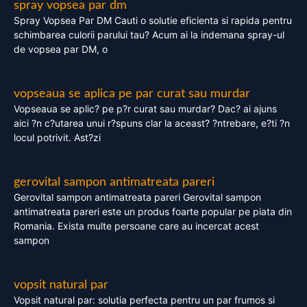
spray vopsea par dm
Spray Vopsea Par DM Cauti o solutie eficienta si rapida pentru
schimbarea culorii parului tau? Acum ai la indemana spray-ul
de vopsea par DM, o
vopseaua se aplica pe par curat sau murdar
Vopseaua se aplic? pe p?r curat sau murdar? Dac? ai ajuns
aici ?n c?utarea unui r?spuns clar la aceast? ?ntrebare, e?ti ?n
locul potrivit. Ast?zi
gerovital sampon antimatreata pareri
Gerovital sampon antimatreata pareri Gerovital sampon
antimatreata pareri este un produs foarte popular pe piata din
Romania. Exista multe persoane care au incercat acest
sampon
vopsit natural par
Vopsit natural par: solutia perfecta pentru un par frumos si