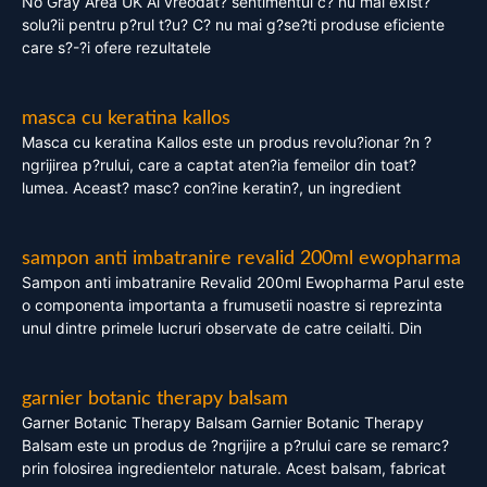
No Gray Area UK Ai vreodat? sentimentul c? nu mai exist?
solu?ii pentru p?rul t?u? C? nu mai g?se?ti produse eficiente
care s?-?i ofere rezultatele
masca cu keratina kallos
Masca cu keratina Kallos este un produs revolu?ionar ?n ?
ngrijirea p?rului, care a captat aten?ia femeilor din toat?
lumea. Aceast? masc? con?ine keratin?, un ingredient
sampon anti imbatranire revalid 200ml ewopharma
Sampon anti imbatranire Revalid 200ml Ewopharma Parul este
o componenta importanta a frumusetii noastre si reprezinta
unul dintre primele lucruri observate de catre ceilalti. Din
garnier botanic therapy balsam
Garner Botanic Therapy Balsam Garnier Botanic Therapy
Balsam este un produs de ?ngrijire a p?rului care se remarc?
prin folosirea ingredientelor naturale. Acest balsam, fabricat