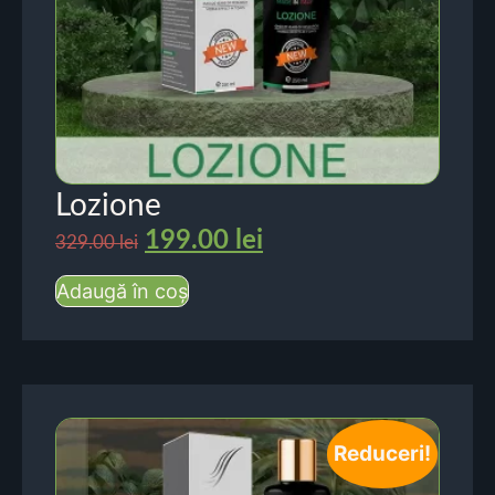
Lozione
199.00
lei
329.00
lei
Adaugă în coș
Reduceri!