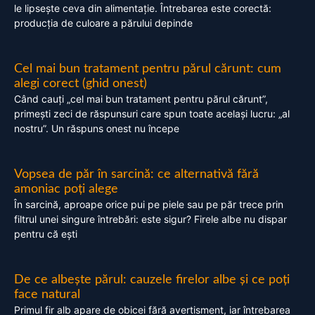
le lipsește ceva din alimentație. Întrebarea este corectă:
producția de culoare a părului depinde
Cel mai bun tratament pentru părul cărunt: cum
alegi corect (ghid onest)
Când cauți „cel mai bun tratament pentru părul cărunt”,
primești zeci de răspunsuri care spun toate același lucru: „al
nostru”. Un răspuns onest nu începe
Vopsea de păr în sarcină: ce alternativă fără
amoniac poți alege
În sarcină, aproape orice pui pe piele sau pe păr trece prin
filtrul unei singure întrebări: este sigur? Firele albe nu dispar
pentru că ești
De ce albește părul: cauzele firelor albe și ce poți
face natural
Primul fir alb apare de obicei fără avertisment, iar întrebarea