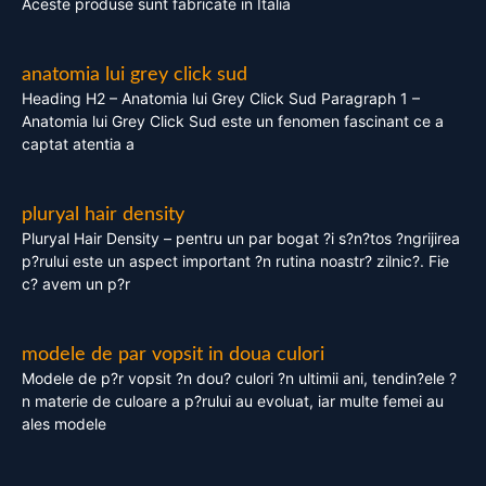
Aceste produse sunt fabricate in Italia
anatomia lui grey click sud
Heading H2 – Anatomia lui Grey Click Sud Paragraph 1 –
Anatomia lui Grey Click Sud este un fenomen fascinant ce a
captat atentia a
pluryal hair density
Pluryal Hair Density – pentru un par bogat ?i s?n?tos ?ngrijirea
p?rului este un aspect important ?n rutina noastr? zilnic?. Fie
c? avem un p?r
modele de par vopsit in doua culori
Modele de p?r vopsit ?n dou? culori ?n ultimii ani, tendin?ele ?
n materie de culoare a p?rului au evoluat, iar multe femei au
ales modele