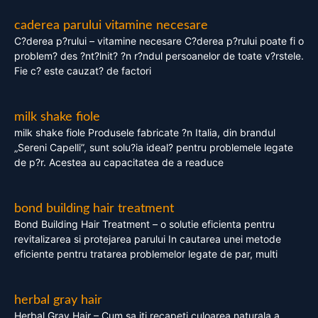
caderea parului vitamine necesare
C?derea p?rului – vitamine necesare C?derea p?rului poate fi o
problem? des ?nt?lnit? ?n r?ndul persoanelor de toate v?rstele.
Fie c? este cauzat? de factori
milk shake fiole
milk shake fiole Produsele fabricate ?n Italia, din brandul
„Sereni Capelli”, sunt solu?ia ideal? pentru problemele legate
de p?r. Acestea au capacitatea de a readuce
bond building hair treatment
Bond Building Hair Treatment – o solutie eficienta pentru
revitalizarea si protejarea parului In cautarea unei metode
eficiente pentru tratarea problemelor legate de par, multi
herbal gray hair
Herbal Gray Hair – Cum sa iti recapeti culoarea naturala a