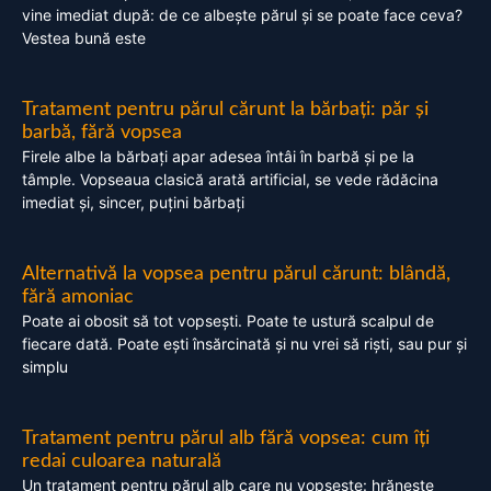
vine imediat după: de ce albește părul și se poate face ceva?
Vestea bună este
Tratament pentru părul cărunt la bărbați: păr și
barbă, fără vopsea
Firele albe la bărbați apar adesea întâi în barbă și pe la
tâmple. Vopseaua clasică arată artificial, se vede rădăcina
imediat și, sincer, puțini bărbați
Alternativă la vopsea pentru părul cărunt: blândă,
fără amoniac
Poate ai obosit să tot vopsești. Poate te ustură scalpul de
fiecare dată. Poate ești însărcinată și nu vrei să riști, sau pur și
simplu
Tratament pentru părul alb fără vopsea: cum îți
redai culoarea naturală
Un tratament pentru părul alb care nu vopsește: hrănește