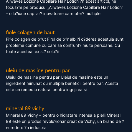
Allwaves Lozione Capillare Hair Lotion ?n acest articol, ne
focus?m pe produsul „Allwaves Lozione Capillare Hair Lotion”
– o lo?iune capilar? inovatoare care ofer? multiple
fiole colagen de baut
Fi?e colagen de b?ut Firul de p?r alb ?i c?derea acestuia sunt
probleme comune cu care se confrunt? multe persoane. Cu
toate acestea, exist? solu?ii
uleiu de masline pentru par
Uleiul de masline pentru par Uleiul de masline este un
ingredient minunat cu multiple beneficii pentru par. Acesta
este un remediu natural pentru ingrijirea si
mineral 89 vichy
Mineral 89 Vichy – pentru o hidratare intensa a pielii Mineral
89 este un produs revolu?ionar creat de Vichy, un brand de ?
ncredere ?n industria