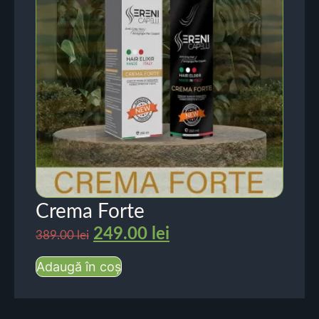
Crema Forte
249.00
lei
389.00
lei
Adaugă în coș