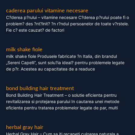
caderea parului vitamine necesare
C?derea p?rului – vitamine necesare C?derea p?rului poate fi o
problem? des ?nt?lnit? ?n r?ndul persoanelor de toate v?rstele.
Fie c? este cauzat? de factori
milk shake fiole
milk shake fiole Produsele fabricate ?n Italia, din brandul
„Sereni Capelli”, sunt solu?ia ideal? pentru problemele legate
de p?r. Acestea au capacitatea de a readuce
bond building hair treatment
Bond Building Hair Treatment – o solutie eficienta pentru
revitalizarea si protejarea parului In cautarea unei metode
eficiente pentru tratarea problemelor legate de par, multi
herbal gray hair
Herbal Gray Hair – Cum sa iti recapeti culoarea naturala a