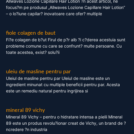
Allwaves Lozione Capillare Hair Lotion ?n acest articol, ne
focus?m pe produsul „Allwaves Lozione Capillare Hair Lotion”
– o lo?iune capilar? inovatoare care ofer? multiple
fiole colagen de baut
Fi?e colagen de b?ut Firul de p?r alb ?i c?derea acestuia sunt
probleme comune cu care se confrunt? multe persoane. Cu
toate acestea, exist? solu?ii
uleiu de masline pentru par
Uleiul de masline pentru par Uleiul de masline este un
ingredient minunat cu multiple beneficii pentru par. Acesta
este un remediu natural pentru ingrijirea si
mineral 89 vichy
Mineral 89 Vichy – pentru o hidratare intensa a pielii Mineral
89 este un produs revolu?ionar creat de Vichy, un brand de ?
ncredere ?n industria