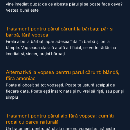
vine imediat după: de ce albește părul și se poate face ceva?
Vestea bună este
Tratament pentru părul cărunt la bărbați: păr și
barbă, fără vopsea
Firele albe la bărbați apar adesea întâi în barbă și pe la
tâmple. Vopseaua clasică arată artificial, se vede rădăcina
imediat și, sincer, puțini bărbați
Alternativă la vopsea pentru părul cărunt: blândă,
fără amoniac
Poate ai obosit să tot vopsești. Poate te ustură scalpul de
fiecare dată. Poate ești însărcinată și nu vrei să riști, sau pur și
simplu
Tratament pentru părul alb fără vopsea: cum îți
redai culoarea naturală
Un tratament pentru părul alb care nu vopsește: hrănește