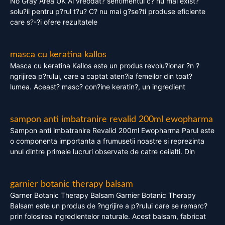
No Gray Area UK Ai vreodat? sentimentul c? nu mai exist?
solu?ii pentru p?rul t?u? C? nu mai g?se?ti produse eficiente
care s?-?i ofere rezultatele
masca cu keratina kallos
Masca cu keratina Kallos este un produs revolu?ionar ?n ?
ngrijirea p?rului, care a captat aten?ia femeilor din toat?
lumea. Aceast? masc? con?ine keratin?, un ingredient
sampon anti imbatranire revalid 200ml ewopharma
Sampon anti imbatranire Revalid 200ml Ewopharma Parul este
o componenta importanta a frumusetii noastre si reprezinta
unul dintre primele lucruri observate de catre ceilalti. Din
garnier botanic therapy balsam
Garner Botanic Therapy Balsam Garnier Botanic Therapy
Balsam este un produs de ?ngrijire a p?rului care se remarc?
prin folosirea ingredientelor naturale. Acest balsam, fabricat