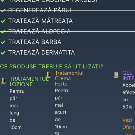
REGENEREAZĂ PĂRUL
TRATEAZĂ MĂTREAȚA
TRATEAZĂ ALOPECIA
TRATEAZĂ BARBA
TRATEAZĂ DERMATITA
CE PRODUSE TREBUIE SĂ UTILIZAȚI?
Tratamentul
GEL
Crema
INT
TRATAMENTUL
Forte
LOZIONE
Acce
Pentru
Pentru
efect
păr
păr
cu
mai
mai
50%
scurt
lung
de
de
Vezi
10cm
10cm
Ofert
Si
>>