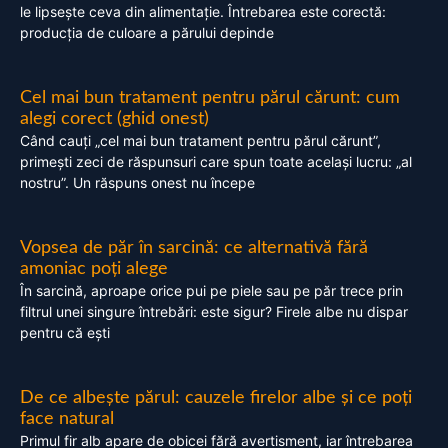
le lipsește ceva din alimentație. Întrebarea este corectă:
producția de culoare a părului depinde
Cel mai bun tratament pentru părul cărunt: cum
alegi corect (ghid onest)
Când cauți „cel mai bun tratament pentru părul cărunt”,
primești zeci de răspunsuri care spun toate același lucru: „al
nostru”. Un răspuns onest nu începe
Vopsea de păr în sarcină: ce alternativă fără
amoniac poți alege
În sarcină, aproape orice pui pe piele sau pe păr trece prin
filtrul unei singure întrebări: este sigur? Firele albe nu dispar
pentru că ești
De ce albește părul: cauzele firelor albe și ce poți
face natural
Primul fir alb apare de obicei fără avertisment, iar întrebarea