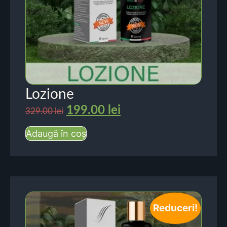
Lozione
199.00
lei
329.00
lei
Adaugă în coș
Reduceri!