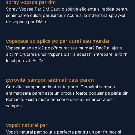
spray vopsea par dm
Spray Vopsea Par DM Cauti o solutie eficienta si rapida pentru
schimbarea culorii parului tau? Acum ai la indemana spray-ul
de vopsea par DM, o
vopseaua se aplica pe par curat sau murdar
Vopseaua se aplic? pe p?r curat sau murdar? Dac? ai ajuns
aici ?n c?utarea unui r?spuns clar la aceast? ?ntrebare, e?ti ?n
locul potrivit. Ast?zi
gerovital sampon antimatreata pareri
Gerovital sampon antimatreata pareri Gerovital sampon
antimatreata pareri este un produs foarte popular pe piata din
Romania. Exista multe persoane care au incercat acest
sampon
vopsit natural par
Vopsit natural par: solutia perfecta pentru un par frumos si