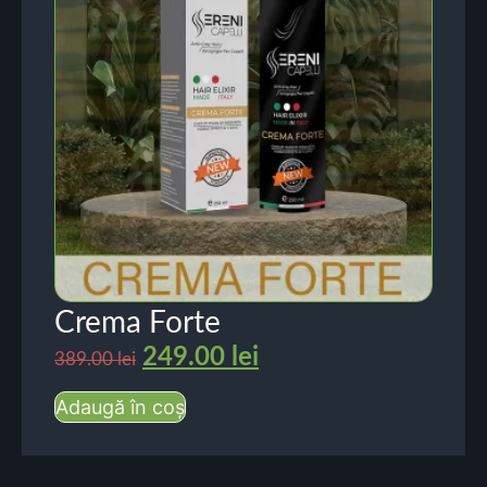
Crema Forte
249.00
lei
389.00
lei
Adaugă în coș