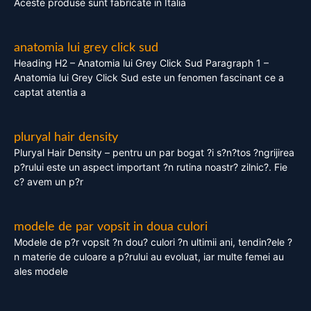
Aceste produse sunt fabricate in Italia
anatomia lui grey click sud
Heading H2 – Anatomia lui Grey Click Sud Paragraph 1 –
Anatomia lui Grey Click Sud este un fenomen fascinant ce a
captat atentia a
pluryal hair density
Pluryal Hair Density – pentru un par bogat ?i s?n?tos ?ngrijirea
p?rului este un aspect important ?n rutina noastr? zilnic?. Fie
c? avem un p?r
modele de par vopsit in doua culori
Modele de p?r vopsit ?n dou? culori ?n ultimii ani, tendin?ele ?
n materie de culoare a p?rului au evoluat, iar multe femei au
ales modele