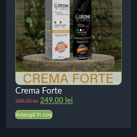
Crema Forte
249.00
lei
389.00
lei
Adaugă în coș