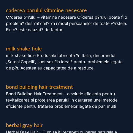
caderea parului vitamine necesare
C?derea p?rului – vitamine necesare C?derea p?rului poate fi o
problem? des ?nt?lnit? ?n r?ndul persoanelor de toate v?rstele.
Fie c? este cauzat? de factori
milk shake fiole
milk shake fiole Produsele fabricate ?n Italia, din brandul
„Sereni Capelli”, sunt solu?ia ideal? pentru problemele legate
de p?r. Acestea au capacitatea de a readuce
bond building hair treatment
Bond Building Hair Treatment – o solutie eficienta pentru
revitalizarea si protejarea parului In cautarea unei metode
eficiente pentru tratarea problemelor legate de par, multi
herbal gray hair
Herbal Gray Hair – Cum sa iti recapeti culoarea naturala a