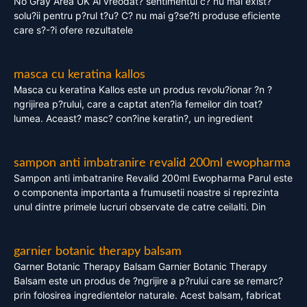
No Gray Area UK Ai vreodat? sentimentul c? nu mai exist?
solu?ii pentru p?rul t?u? C? nu mai g?se?ti produse eficiente
care s?-?i ofere rezultatele
masca cu keratina kallos
Masca cu keratina Kallos este un produs revolu?ionar ?n ?
ngrijirea p?rului, care a captat aten?ia femeilor din toat?
lumea. Aceast? masc? con?ine keratin?, un ingredient
sampon anti imbatranire revalid 200ml ewopharma
Sampon anti imbatranire Revalid 200ml Ewopharma Parul este
o componenta importanta a frumusetii noastre si reprezinta
unul dintre primele lucruri observate de catre ceilalti. Din
garnier botanic therapy balsam
Garner Botanic Therapy Balsam Garnier Botanic Therapy
Balsam este un produs de ?ngrijire a p?rului care se remarc?
prin folosirea ingredientelor naturale. Acest balsam, fabricat