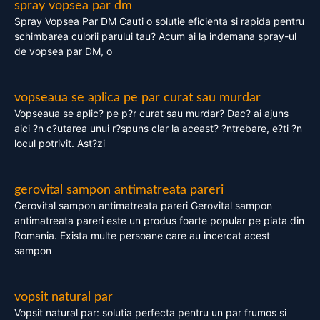
spray vopsea par dm
Spray Vopsea Par DM Cauti o solutie eficienta si rapida pentru
schimbarea culorii parului tau? Acum ai la indemana spray-ul
de vopsea par DM, o
vopseaua se aplica pe par curat sau murdar
Vopseaua se aplic? pe p?r curat sau murdar? Dac? ai ajuns
aici ?n c?utarea unui r?spuns clar la aceast? ?ntrebare, e?ti ?n
locul potrivit. Ast?zi
gerovital sampon antimatreata pareri
Gerovital sampon antimatreata pareri Gerovital sampon
antimatreata pareri este un produs foarte popular pe piata din
Romania. Exista multe persoane care au incercat acest
sampon
vopsit natural par
Vopsit natural par: solutia perfecta pentru un par frumos si