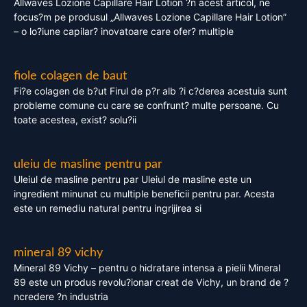
Allwaves Lozione Capillare Hair Lotion ?n acest articol, ne
focus?m pe produsul „Allwaves Lozione Capillare Hair Lotion”
– o lo?iune capilar? inovatoare care ofer? multiple
fiole colagen de baut
Fi?e colagen de b?ut Firul de p?r alb ?i c?derea acestuia sunt
probleme comune cu care se confrunt? multe persoane. Cu
toate acestea, exist? solu?ii
uleiu de masline pentru par
Uleiul de masline pentru par Uleiul de masline este un
ingredient minunat cu multiple beneficii pentru par. Acesta
este un remediu natural pentru ingrijirea si
mineral 89 vichy
Mineral 89 Vichy – pentru o hidratare intensa a pielii Mineral
89 este un produs revolu?ionar creat de Vichy, un brand de ?
ncredere ?n industria