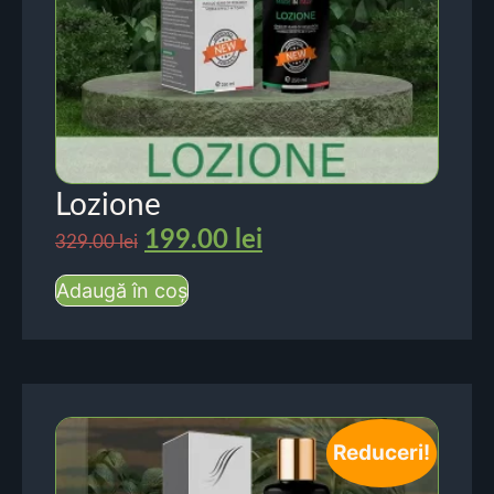
Lozione
199.00
lei
329.00
lei
Adaugă în coș
Reduceri!