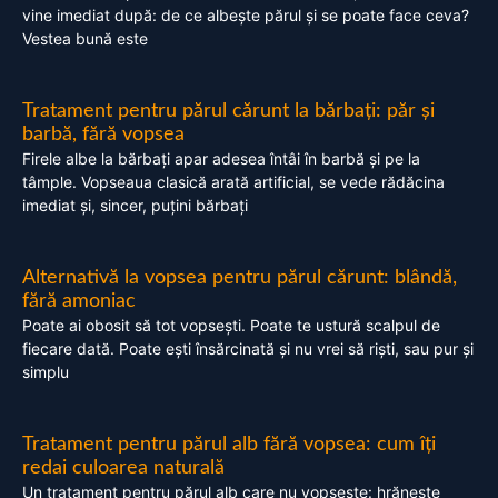
vine imediat după: de ce albește părul și se poate face ceva?
Vestea bună este
Tratament pentru părul cărunt la bărbați: păr și
barbă, fără vopsea
Firele albe la bărbați apar adesea întâi în barbă și pe la
tâmple. Vopseaua clasică arată artificial, se vede rădăcina
imediat și, sincer, puțini bărbați
Alternativă la vopsea pentru părul cărunt: blândă,
fără amoniac
Poate ai obosit să tot vopsești. Poate te ustură scalpul de
fiecare dată. Poate ești însărcinată și nu vrei să riști, sau pur și
simplu
Tratament pentru părul alb fără vopsea: cum îți
redai culoarea naturală
Un tratament pentru părul alb care nu vopsește: hrănește