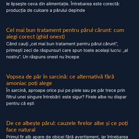
le lipsește ceva din alimentație. Întrebarea este corectă:
producția de culoare a părului depinde
Cel mai bun tratament pentru părul cărunt: cum
alegi corect (ghid onest)
Când cauți „cel mai bun tratament pentru părul cărunt”,
primești zeci de răspunsuri care spun toate același lucru: „al
nostru”. Un răspuns onest nu începe
Vopsea de păr în sarcină: ce alternativă fără
amoniac poți alege
În sarcină, aproape orice pui pe piele sau pe păr trece prin
filtrul unei singure întrebări: este sigur? Firele albe nu dispar
pentru că ești
De ce albește părul: cauzele firelor albe și ce poți
face natural
Primul fir alb apare de obicei fără avertisment, iar întrebarea