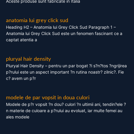
Aceste produse sunt fabricate in Italia
anatomia lui grey click sud
Heading H2 – Anatomia lui Grey Click Sud Paragraph 1 –
Anatomia lui Grey Click Sud este un fenomen fascinant ce a
captat atentia a
pluryal hair density
Pluryal Hair Density – pentru un par bogat ?i s?n?tos ?ngrijirea
p?rului este un aspect important ?n rutina noastr? zilnic?. Fie
c? avem un p?r
modele de par vopsit in doua culori
Modele de p?r vopsit ?n dou? culori ?n ultimii ani, tendin?ele ?
n materie de culoare a p?rului au evoluat, iar multe femei au
ales modele