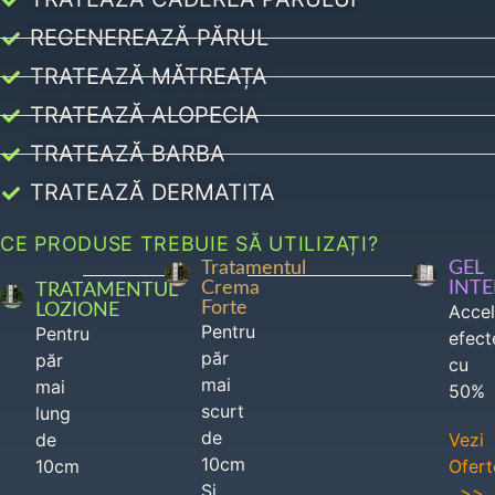
REGENEREAZĂ PĂRUL
TRATEAZĂ MĂTREAȚA
TRATEAZĂ ALOPECIA
TRATEAZĂ BARBA
TRATEAZĂ DERMATITA
CE PRODUSE TREBUIE SĂ UTILIZAȚI?
Tratamentul
GEL
Crema
INT
TRATAMENTUL
Forte
LOZIONE
Acce
Pentru
Pentru
efect
păr
păr
cu
mai
mai
50%
scurt
lung
de
de
Vezi
10cm
10cm
Ofert
Si
>>