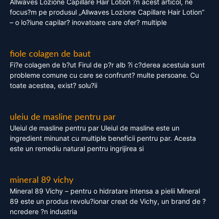
Allwaves Lozione Capillare Hair Lotion ?n acest articol, ne
focus?m pe produsul „Allwaves Lozione Capillare Hair Lotion”
– o lo?iune capilar? inovatoare care ofer? multiple
fiole colagen de baut
Fi?e colagen de b?ut Firul de p?r alb ?i c?derea acestuia sunt
probleme comune cu care se confrunt? multe persoane. Cu
toate acestea, exist? solu?ii
uleiu de masline pentru par
Uleiul de masline pentru par Uleiul de masline este un
ingredient minunat cu multiple beneficii pentru par. Acesta
este un remediu natural pentru ingrijirea si
mineral 89 vichy
Mineral 89 Vichy – pentru o hidratare intensa a pielii Mineral
89 este un produs revolu?ionar creat de Vichy, un brand de ?
ncredere ?n industria