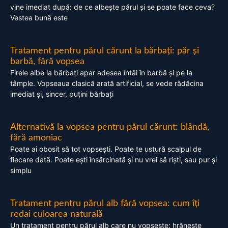
vine imediat după: de ce albește părul și se poate face ceva?
Vestea bună este
Tratament pentru părul cărunt la bărbați: păr și
barbă, fără vopsea
Firele albe la bărbați apar adesea întâi în barbă și pe la
tâmple. Vopseaua clasică arată artificial, se vede rădăcina
imediat și, sincer, puțini bărbați
Alternativă la vopsea pentru părul cărunt: blândă,
fără amoniac
Poate ai obosit să tot vopsești. Poate te ustură scalpul de
fiecare dată. Poate ești însărcinată și nu vrei să riști, sau pur și
simplu
Tratament pentru părul alb fără vopsea: cum îți
redai culoarea naturală
Un tratament pentru părul alb care nu vopsește: hrănește