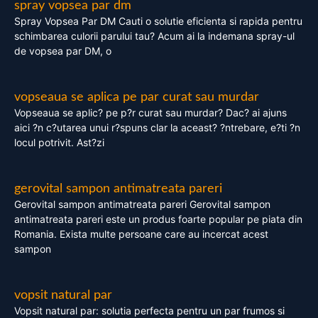
spray vopsea par dm
Spray Vopsea Par DM Cauti o solutie eficienta si rapida pentru
schimbarea culorii parului tau? Acum ai la indemana spray-ul
de vopsea par DM, o
vopseaua se aplica pe par curat sau murdar
Vopseaua se aplic? pe p?r curat sau murdar? Dac? ai ajuns
aici ?n c?utarea unui r?spuns clar la aceast? ?ntrebare, e?ti ?n
locul potrivit. Ast?zi
gerovital sampon antimatreata pareri
Gerovital sampon antimatreata pareri Gerovital sampon
antimatreata pareri este un produs foarte popular pe piata din
Romania. Exista multe persoane care au incercat acest
sampon
vopsit natural par
Vopsit natural par: solutia perfecta pentru un par frumos si