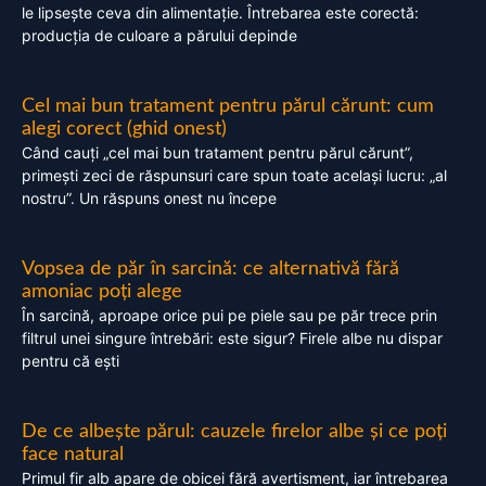
le lipsește ceva din alimentație. Întrebarea este corectă:
producția de culoare a părului depinde
Cel mai bun tratament pentru părul cărunt: cum
alegi corect (ghid onest)
Când cauți „cel mai bun tratament pentru părul cărunt”,
primești zeci de răspunsuri care spun toate același lucru: „al
nostru”. Un răspuns onest nu începe
Vopsea de păr în sarcină: ce alternativă fără
amoniac poți alege
În sarcină, aproape orice pui pe piele sau pe păr trece prin
filtrul unei singure întrebări: este sigur? Firele albe nu dispar
pentru că ești
De ce albește părul: cauzele firelor albe și ce poți
face natural
Primul fir alb apare de obicei fără avertisment, iar întrebarea