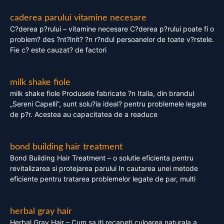
caderea parului vitamine necesare
C?derea p?rului – vitamine necesare C?derea p?rului poate fi o
problem? des ?nt?lnit? ?n r?ndul persoanelor de toate v?rstele.
Fie c? este cauzat? de factori
milk shake fiole
milk shake fiole Produsele fabricate ?n Italia, din brandul
„Sereni Capelli”, sunt solu?ia ideal? pentru problemele legate
de p?r. Acestea au capacitatea de a readuce
bond building hair treatment
Bond Building Hair Treatment – o solutie eficienta pentru
revitalizarea si protejarea parului In cautarea unei metode
eficiente pentru tratarea problemelor legate de par, multi
herbal gray hair
Herbal Gray Hair – Cum sa iti recapeti culoarea naturala a