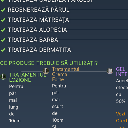
REGENEREAZĂ PĂRUL
TRATEAZĂ MĂTREAȚA
TRATEAZĂ ALOPECIA
TRATEAZĂ BARBA
TRATEAZĂ DERMATITA
CE PRODUSE TREBUIE SĂ UTILIZAȚI?
Tratamentul
GEL
Crema
INT
TRATAMENTUL
Forte
LOZIONE
Acce
Pentru
Pentru
efect
păr
păr
cu
mai
mai
50%
scurt
lung
de
de
Vezi
10cm
10cm
Ofert
Si
>>