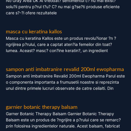
No Gray Area UK Ai vreodat? sentimentul c? nu mai exist?
solu?ii pentru p?rul t?u? C? nu mai g?se?ti produse eficiente
care s?-?i ofere rezultatele
masca cu keratina kallos
Masca cu keratina Kallos este un produs revolu?ionar ?n ?
ngrijirea p?rului, care a captat aten?ia femeilor din toat?
lumea. Aceast? masc? con?ine keratin?, un ingredient
sampon anti imbatranire revalid 200ml ewopharma
Sampon anti imbatranire Revalid 200ml Ewopharma Parul este
o componenta importanta a frumusetii noastre si reprezinta
unul dintre primele lucruri observate de catre ceilalti. Din
garnier botanic therapy balsam
Garner Botanic Therapy Balsam Garnier Botanic Therapy
Balsam este un produs de ?ngrijire a p?rului care se remarc?
prin folosirea ingredientelor naturale. Acest balsam, fabricat