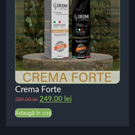
Crema Forte
249.00
lei
389.00
lei
Adaugă în coș