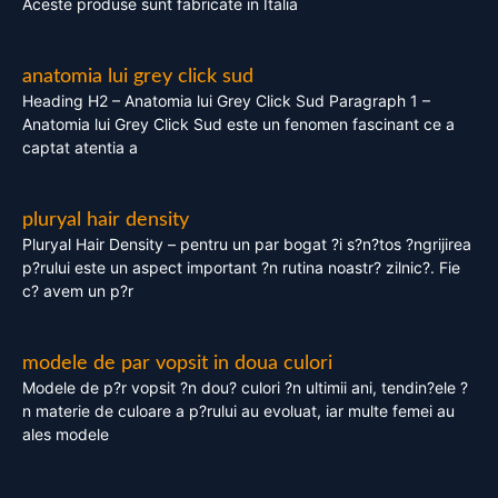
Aceste produse sunt fabricate in Italia
anatomia lui grey click sud
Heading H2 – Anatomia lui Grey Click Sud Paragraph 1 –
Anatomia lui Grey Click Sud este un fenomen fascinant ce a
captat atentia a
pluryal hair density
Pluryal Hair Density – pentru un par bogat ?i s?n?tos ?ngrijirea
p?rului este un aspect important ?n rutina noastr? zilnic?. Fie
c? avem un p?r
modele de par vopsit in doua culori
Modele de p?r vopsit ?n dou? culori ?n ultimii ani, tendin?ele ?
n materie de culoare a p?rului au evoluat, iar multe femei au
ales modele