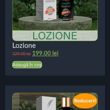
Lozione
199.00
lei
329.00
lei
Adaugă în coș
Reduceri!