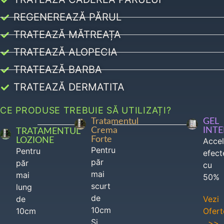
REGENEREAZĂ PĂRUL
TRATEAZĂ MĂTREAȚA
TRATEAZĂ ALOPECIA
TRATEAZĂ BARBA
TRATEAZĂ DERMATITA
CE PRODUSE TREBUIE SĂ UTILIZAȚI?
Tratamentul
GEL
Crema
INT
TRATAMENTUL
Forte
LOZIONE
Acce
Pentru
Pentru
efect
păr
păr
cu
mai
mai
50%
scurt
lung
de
de
Vezi
10cm
10cm
Ofert
Si
>>