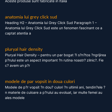
Aceste produse sunt fabricate in Italia
anatomia lui grey click sud
Heading H2 – Anatomia lui Grey Click Sud Paragraph 1 –
Anatomia lui Grey Click Sud este un fenomen fascinant ce a
captat atentia a
pluryal hair density
Pluryal Hair Density – pentru un par bogat ?i s?n?tos ?ngrijirea
p?rului este un aspect important ?n rutina noastr? zilnic?. Fie
c? avem un p?r
modele de par vopsit in doua culori
Modele de p?r vopsit ?n dou? culori ?n ultimii ani, tendin?ele ?
n materie de culoare a p?rului au evoluat, iar multe femei au
ales modele