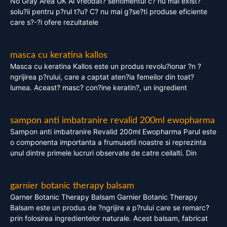
No Gray Area UK Ai vreodat? sentimentul c? nu mai exist?
solu?ii pentru p?rul t?u? C? nu mai g?se?ti produse eficiente
care s?-?i ofere rezultatele
masca cu keratina kallos
Masca cu keratina Kallos este un produs revolu?ionar ?n ?
ngrijirea p?rului, care a captat aten?ia femeilor din toat?
lumea. Aceast? masc? con?ine keratin?, un ingredient
sampon anti imbatranire revalid 200ml ewopharma
Sampon anti imbatranire Revalid 200ml Ewopharma Parul este
o componenta importanta a frumusetii noastre si reprezinta
unul dintre primele lucruri observate de catre ceilalti. Din
garnier botanic therapy balsam
Garner Botanic Therapy Balsam Garnier Botanic Therapy
Balsam este un produs de ?ngrijire a p?rului care se remarc?
prin folosirea ingredientelor naturale. Acest balsam, fabricat