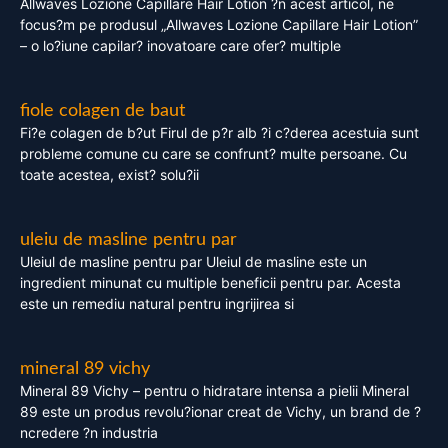
Allwaves Lozione Capillare Hair Lotion ?n acest articol, ne
focus?m pe produsul „Allwaves Lozione Capillare Hair Lotion”
– o lo?iune capilar? inovatoare care ofer? multiple
fiole colagen de baut
Fi?e colagen de b?ut Firul de p?r alb ?i c?derea acestuia sunt
probleme comune cu care se confrunt? multe persoane. Cu
toate acestea, exist? solu?ii
uleiu de masline pentru par
Uleiul de masline pentru par Uleiul de masline este un
ingredient minunat cu multiple beneficii pentru par. Acesta
este un remediu natural pentru ingrijirea si
mineral 89 vichy
Mineral 89 Vichy – pentru o hidratare intensa a pielii Mineral
89 este un produs revolu?ionar creat de Vichy, un brand de ?
ncredere ?n industria