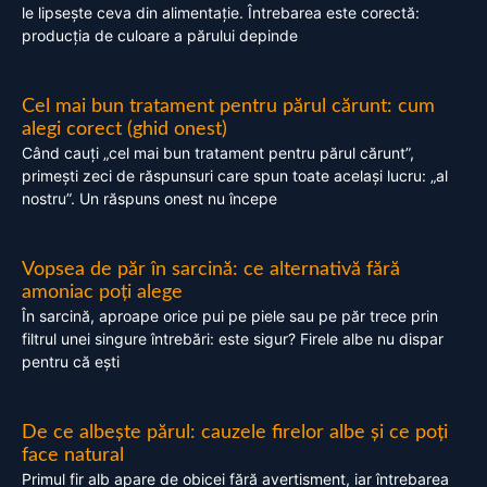
le lipsește ceva din alimentație. Întrebarea este corectă:
producția de culoare a părului depinde
Cel mai bun tratament pentru părul cărunt: cum
alegi corect (ghid onest)
Când cauți „cel mai bun tratament pentru părul cărunt”,
primești zeci de răspunsuri care spun toate același lucru: „al
nostru”. Un răspuns onest nu începe
Vopsea de păr în sarcină: ce alternativă fără
amoniac poți alege
În sarcină, aproape orice pui pe piele sau pe păr trece prin
filtrul unei singure întrebări: este sigur? Firele albe nu dispar
pentru că ești
De ce albește părul: cauzele firelor albe și ce poți
face natural
Primul fir alb apare de obicei fără avertisment, iar întrebarea