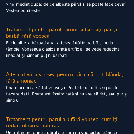
vine imediat după: de ce albește părul și se poate face ceva?
Vestea bună este
Tratament pentru părul cărunt la bărbați: păr și
barbă, fără vopsea
Firele albe la bărbați apar adesea întâi în barbă și pe la
tâmple. Vopseaua clasică arată artificial, se vede rădăcina
imediat și, sincer, puțini bărbați
Alternativă la vopsea pentru părul cărunt: blândă,
fără amoniac
Poate ai obosit să tot vopsești. Poate te ustură scalpul de
fiecare dată. Poate ești însărcinată și nu vrei să riști, sau pur și
simplu
Tratament pentru părul alb fără vopsea: cum îți
redai culoarea naturală
Un tratament pentru părul alb care nu vopsește: hrănește