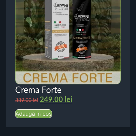
Crema Forte
249.00
lei
389.00
lei
Adaugă în coș