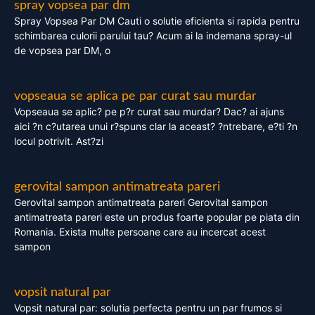
spray vopsea par dm
Spray Vopsea Par DM Cauti o solutie eficienta si rapida pentru
schimbarea culorii parului tau? Acum ai la indemana spray-ul
de vopsea par DM, o
vopseaua se aplica pe par curat sau murdar
Vopseaua se aplic? pe p?r curat sau murdar? Dac? ai ajuns
aici ?n c?utarea unui r?spuns clar la aceast? ?ntrebare, e?ti ?n
locul potrivit. Ast?zi
gerovital sampon antimatreata pareri
Gerovital sampon antimatreata pareri Gerovital sampon
antimatreata pareri este un produs foarte popular pe piata din
Romania. Exista multe persoane care au incercat acest
sampon
vopsit natural par
Vopsit natural par: solutia perfecta pentru un par frumos si