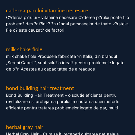
caderea parului vitamine necesare
C?derea p?rului – vitamine necesare C?derea p?rului poate fi o
problem? des ?nt?lnit? ?n r?ndul persoanelor de toate v?rstele.
Fie c? este cauzat? de factori
milk shake fiole
milk shake fiole Produsele fabricate ?n Italia, din brandul
„Sereni Capelli”, sunt solu?ia ideal? pentru problemele legate
de p?r. Acestea au capacitatea de a readuce
bond building hair treatment
Bond Building Hair Treatment – o solutie eficienta pentru
revitalizarea si protejarea parului In cautarea unei metode
eficiente pentru tratarea problemelor legate de par, multi
herbal gray hair
Herbal Gray Hair – Cum sa iti recapeti culoarea naturala a