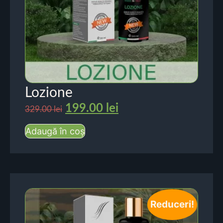
Lozione
199.00
lei
329.00
lei
Adaugă în coș
Reduceri!