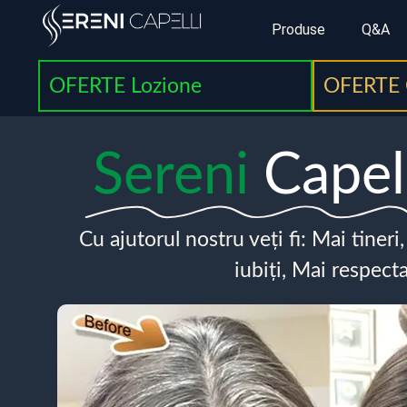
Produse
Q&A
OFERTE Lozione
OFERTE 
Sereni
Capel
Cu ajutorul nostru veți fi: Mai tineri
iubiți, Mai respecta