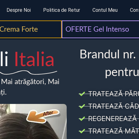
Despre Noi
Politica de Retur
Contul Meu
Con
Crema Forte
OFERTE Gel Intenso
Brandul nr.
li
Italia
pentru
, Mai atrăgători, Mai
ți.
TRATEAZĂ PĂR
TRATEAZĂ CĂD
REGENEREAZĂ 
TRATEAZĂ MĂT