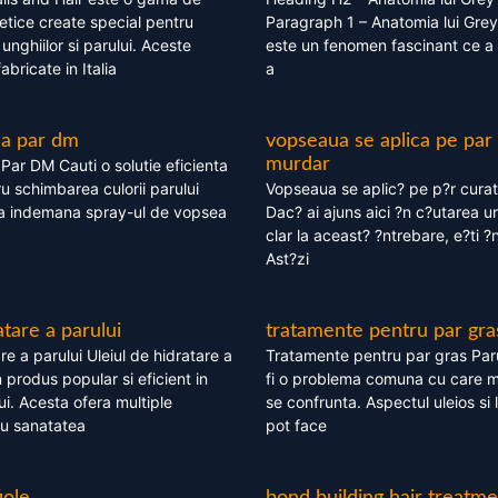
tice create special pentru
Paragraph 1 – Anatomia lui Grey
i, unghiilor si parului. Aceste
este un fenomen fascinant ce a 
bricate in Italia
a
ea par dm
vopseaua se aplica pe par
murdar
ar DM Cauti o solutie eficienta
ru schimbarea culorii parului
Vopseaua se aplic? pe p?r cura
la indemana spray-ul de vopsea
Dac? ai ajuns aici ?n c?utarea u
clar la aceast? ?ntrebare, e?ti ?n
Ast?zi
atare a parului
tratamente pentru par gra
re a parului Uleiul de hidratare a
Tratamente pentru par gras Par
 produs popular si eficient in
fi o problema comuna cu care 
lui. Acesta ofera multiple
se confrunta. Aspectul uleios si
ru sanatatea
pot face