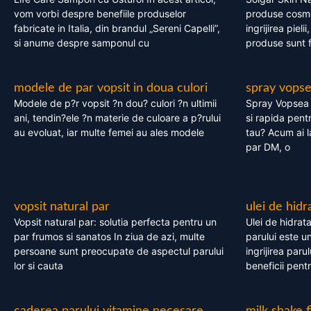
vom vorbi despre benefiile produselor
produse cosme
fabricate in Italia, din brandul „Sereni Capelli”,
ingrijirea pieli
si anume despre samponul cu
produse sunt fa
modele de par vopsit in doua culori
spray vops
Modele de p?r vopsit ?n dou? culori ?n ultimii
Spray Vopsea P
ani, tendin?ele ?n materie de culoare a p?rului
si rapida pent
au evoluat, iar multe femei au ales modele
tau? Acum ai 
par DM, o
vopsit natural par
ulei de hidr
Vopsit natural par: solutia perfecta pentru un
Ulei de hidrata
par frumos si sanatos In ziua de azi, multe
parului este un
persoane sunt preocupate de aspectul parului
ingrijirea paru
lor si cauta
beneficii pent