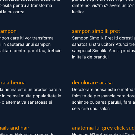
olosita pentru a transforma
dintre noi vis?m s? avem un p?r 
i la culoarea
lucitor
 sampon
sampon simplik pret
mpon care iti vor transforma
Sampon Simplik Pret Iti doresti 
i in cautarea unui sampon
sanatos si stralucitor? Atunci tr
calitate pentru parul tau, trebuie
samponul Simplik! Acest produs 
in Italia de brandul
rala henna
decolorare acasa
la henna este un produs care a
Decolorare acasa este o metoda
e in ce mai multa popularitate in
folosita de persoanele care dore
te o alternativa sanatoasa si
schimbe culoarea parului, fara a
serviciile unui salon
nails and hair
anatomia lui grey click sud
ils and Hair este o gama de
Heading H2 – Anatomia lui Grey