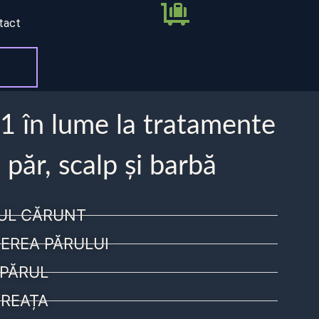
tact
 1 în lume la tratamente
 păr, scalp și barbă
UL CĂRUNT
EREA PĂRULUI
PĂRUL
REAȚA