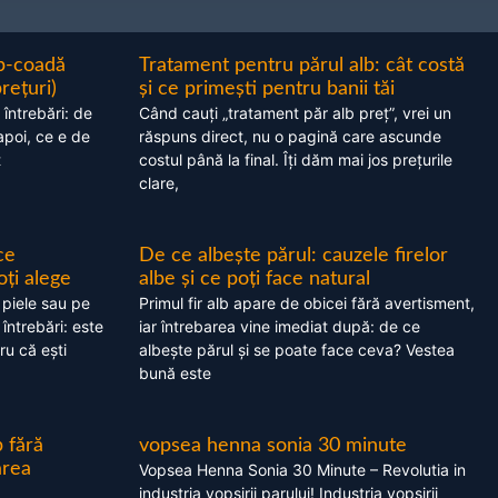
ap-coadă
Tratament pentru părul alb: cât costă
prețuri)
și ce primești pentru banii tăi
 întrebări: de
Când cauți „tratament păr alb preț”, vrei un
apoi, ce e de
răspuns direct, nu o pagină care ascunde
t
costul până la final. Îți dăm mai jos prețurile
clare,
ce
De ce albește părul: cauzele firelor
oți alege
albe și ce poți face natural
 piele sau pe
Primul fir alb apare de obicei fără avertisment,
 întrebări: este
iar întrebarea vine imediat după: de ce
ru că ești
albește părul și se poate face ceva? Vestea
bună este
 fără
vopsea henna sonia 30 minute
area
Vopsea Henna Sonia 30 Minute – Revolutia in
industria vopsirii parului! Industria vopsirii