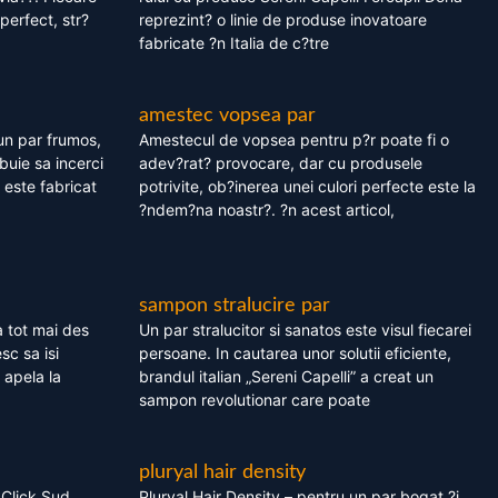
perfect, str?
reprezint? o linie de produse inovatoare
fabricate ?n Italia de c?tre
amestec vopsea par
un par frumos,
Amestecul de vopsea pentru p?r poate fi o
ebuie sa incerci
adev?rat? provocare, dar cu produsele
este fabricat
potrivite, ob?inerea unei culori perfecte este la
?ndem?na noastr?. ?n acest articol,
sampon stralucire par
 tot mai des
Un par stralucitor si sanatos este visul fiecarei
sc sa isi
persoane. In cautarea unor solutii eficiente,
 apela la
brandul italian „Sereni Capelli” a creat un
sampon revolutionar care poate
pluryal hair density
 Click Sud
Pluryal Hair Density – pentru un par bogat ?i