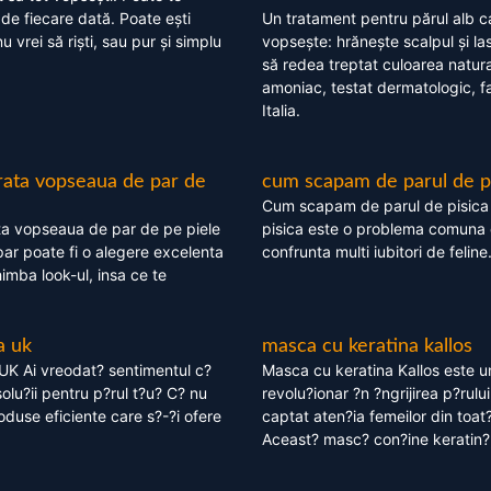
 de fiecare dată. Poate ești
Un tratament pentru părul alb c
nu vrei să riști, sau pur și simplu
vopsește: hrănește scalpul și l
să redea treptat culoarea natura
amoniac, testat dermatologic, fa
Italia.
rata vopseaua de par de
cum scapam de parul de p
Cum scapam de parul de pisica
ta vopseaua de par de pe piele
pisica este o problema comuna 
ar poate fi o alegere excelenta
confrunta multi iubitori de feline
himba look-ul, insa ce te
a uk
masca cu keratina kallos
UK Ai vreodat? sentimentul c?
Masca cu keratina Kallos este 
olu?ii pentru p?rul t?u? C? nu
revolu?ionar ?n ?ngrijirea p?rului
oduse eficiente care s?-?i ofere
captat aten?ia femeilor din toat
Aceast? masc? con?ine keratin?,