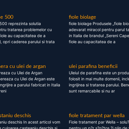
le 500
fiole biolage
 500 reprezinta solutia
fiole biolage Produsele „fiole bi
tru tratarea problemelor cu
adevarat miracol pentru parul t
fiole au capacitatea de a
in Italia de brandul „Sereni Capel
, opri caderea parului si trata
fiole au capacitatea de a
ra cu ulei de argan
ulei parafina beneficii
eaza cu Ulei de Argan
Uleiul de parafina este un produs
reaza cu Ulei de Argan este
folosit in mai multe domenii, incl
grijire a parului fabricat in Italia
ingrijirea si tratarea parului. Bene
reni
sunt remarcabile si nu ar
staniu deschis
fiole tratament par wella
niu deschis In acest articol vom
Fiole tratament par Wella – solu?
 culoarea casteaniu deschis si
pentru un p?r s?n?tos ?i plin de 