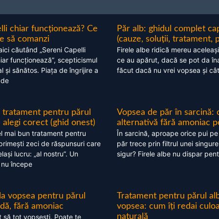
lli chiar funcționează? Ce
Păr alb: ghidul complet c
nte să comanzi
(cauze, soluții, tratament, 
aici căutând „Sereni Capelli
Firele albe ridică mereu aceleași
hiar funcționează”, scepticismul
ce au apărut, dacă se pot da în
 și sănătos. Piața de îngrijire a
făcut dacă nu vrei vopsea și câ
 de
 tratament pentru părul
Vopsea de păr în sarcină: 
alegi corect (ghid onest)
alternativă fără amoniac p
l mai bun tratament pentru
În sarcină, aproape orice pui pe
 primești zeci de răspunsuri care
păr trece prin filtrul unei singure
ași lucru: „al nostru”. Un
sigur? Firele albe nu dispar pent
 nu începe
 la vopsea pentru părul
Tratament pentru părul alb
ndă, fără amoniac
vopsea: cum îți redai culo
naturală
t să tot vopsești. Poate te