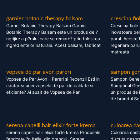
garnier botanic therapy balsam
crescina fio
Garner Botanic Therapy Balsam Garnier
Crescina fiole
Botanic Therapy Balsam este un produs de ?
inovatoare pen
ngrijire a p?rului care se remarc? prin folosirea
parul. Aceste 
ingredientelor naturale. Acest balsam, fabricat
regenera parul
matreata
vopsea de par avon pareri
sampon gene
Vopsea de Par Avon – Pareri si Recenzii Esti in
Sampon Gener
cautarea unei vopsele de par de calitate si
Samponul Gene
eficiente? Ai auzit de Vopsea de Par
un produs de in
de brandul Se
serena capelli hair elixir forte krema
culoarea ca
serena capelli hair elixir forte krema Produsele
Culoarea casta
fabricate ?n Italia, din brandul „Serena
discuta despre