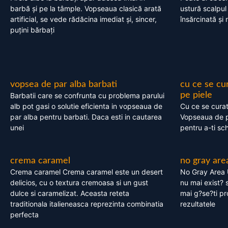
barbă și pe la tâmple. Vopseaua clasică arată
ustură scalpul
artificial, se vede rădăcina imediat și, sincer,
însărcinată și 
puțini bărbați
vopsea de par alba barbati
cu ce se cu
pe piele
Barbatii care se confrunta cu problema parului
alb pot gasi o solutie eficienta in vopseaua de
Cu ce se cura
par alba pentru barbati. Daca esti in cautarea
Vopseaua de p
unei
pentru a-ti sc
crema caramel
no gray are
Crema caramel Crema caramel este un desert
No Gray Area 
delicios, cu o textura cremoasa si un gust
nu mai exist? s
dulce si caramelizat. Aceasta reteta
mai g?se?ti pr
traditionala italieneasca reprezinta combinatia
rezultatele
perfecta