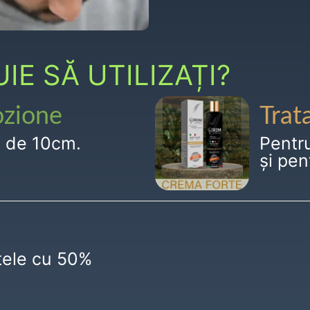
E SĂ UTILIZAȚI?
ozione
Trat
g de 10cm.
Pentr
și pen
ctele cu 50%