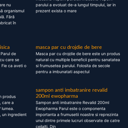
are nu
parului a evoluat de-a lungul timpului, iar in
asă organismul
prezent exista o mare
lă. Fără
bricat în
isica
masca par cu drojdie de bere
 Parul de
Masca par cu drojdie de bere este un produs
cu care se
natural cu multiple beneficii pentru sanatatea
. Fie ca aveti o
si frumusetea parului. Folosita de secole
pentru a imbunatati aspectul
sampon anti imbatranire revalid
200ml ewopharma
un produs
, care a
Sampon anti imbatranire Revalid 200ml
? lumea.
Ewopharma Parul este o componenta
 un ingredient
importanta a frumusetii noastre si reprezinta
unul dintre primele lucruri observate de catre
ceilalti. Din