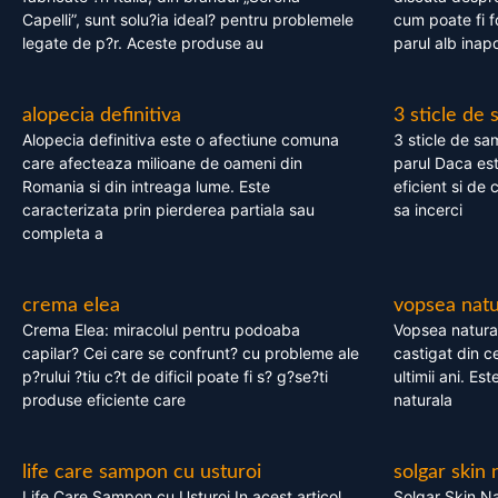
Capelli”, sunt solu?ia ideal? pentru problemele
cum poate fi f
legate de p?r. Aceste produse au
parul alb inapo
alopecia definitiva
3 sticle de
Alopecia definitiva este o afectiune comuna
3 sticle de sa
care afecteaza milioane de oameni din
parul Daca est
Romania si din intreaga lume. Este
eficient si de 
caracterizata prin pierderea partiala sau
sa incerci
completa a
crema elea
vopsea natu
Crema Elea: miracolul pentru podoaba
Vopsea natura
capilar? Cei care se confrunt? cu probleme ale
castigat din c
p?rului ?tiu c?t de dificil poate fi s? g?se?ti
ultimii ani. Es
produse eficiente care
naturala
life care sampon cu usturoi
solgar skin 
Life Care Sampon cu Usturoi In acest articol,
Solgar Skin Na