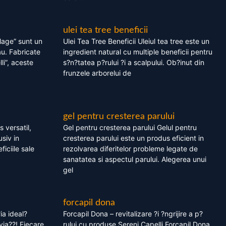
ulei tea tree beneficii
olage” sunt un
Ulei Tea Tree Beneficii Uleiul tea tree este un
au. Fabricate
ingredient natural cu multiple beneficii pentru
li”, aceste
s?n?tatea p?rului ?i a scalpului. Ob?inut din
frunzele arborelui de
gel pentru cresterea parului
 versatil,
Gel pentru cresterea parului Gelul pentru
usiv in
cresterea parului este un produs eficient in
ficiile sale
rezolvarea diferitelor probleme legate de
sanatatea si aspectul parului. Alegerea unui
gel
forcapil dona
ia ideal?
Forcapil Dona – revitalizare ?i ?ngrijire a p?
via??! Fiecare
rului cu produse Sereni Capelli Forcapil Dona