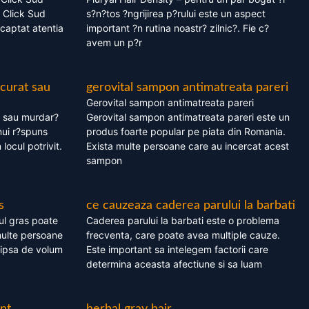
 Click Sud
s?n?tos ?ngrijirea p?rului este un aspect
captat atentia
important ?n rutina noastr? zilnic?. Fie c?
avem un p?r
 curat sau
gerovital sampon antimatreata pareri
Gerovital sampon antimatreata pareri
t sau murdar?
Gerovital sampon antimatreata pareri este un
nui r?spuns
produs foarte popular pe piata din Romania.
 locul potrivit.
Exista multe persoane care au incercat acest
sampon
s
ce cauzeaza caderea parului la barbati
ul gras poate
Caderea parului la barbati este o problema
multe persoane
frecventa, care poate avea multiple cauze.
 lipsa de volum
Este important sa intelegem factorii care
determina aceasta afectiune si sa luam