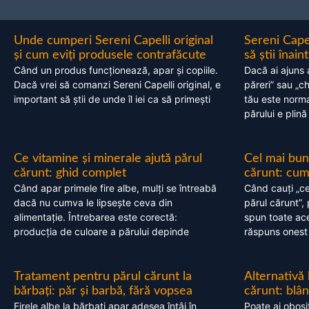
Unde cumperi Sereni Capelli original
Sereni Cape
și cum eviți produsele contrafăcute
să știi înai
Când un produs funcționează, apar și copiile.
Dacă ai ajuns 
Dacă vrei să comanzi Sereni Capelli original, e
păreri” sau „c
important să știi de unde îl iei ca să primești
tău este normal
părului e plină
Ce vitamine și minerale ajută părul
Cel mai bun
cărunt: ghid complet
cărunt: cum 
Când apar primele fire albe, mulți se întreabă
Când cauți „ce
dacă nu cumva le lipsește ceva din
părul cărunt”,
alimentație. Întrebarea este corectă:
spun toate acel
producția de culoare a părului depinde
răspuns onest
Tratament pentru părul cărunt la
Alternativă
bărbați: păr și barbă, fără vopsea
cărunt: blâ
Firele albe la bărbați apar adesea întâi în
Poate ai obosi