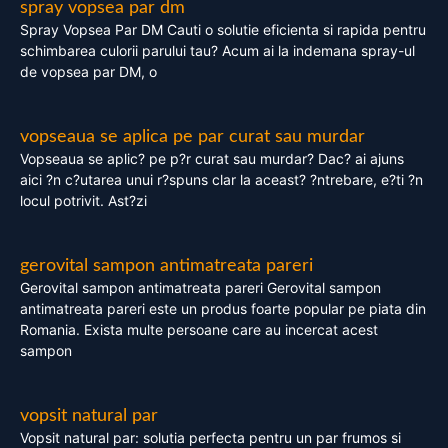
spray vopsea par dm
Spray Vopsea Par DM Cauti o solutie eficienta si rapida pentru
schimbarea culorii parului tau? Acum ai la indemana spray-ul
de vopsea par DM, o
vopseaua se aplica pe par curat sau murdar
Vopseaua se aplic? pe p?r curat sau murdar? Dac? ai ajuns
aici ?n c?utarea unui r?spuns clar la aceast? ?ntrebare, e?ti ?n
locul potrivit. Ast?zi
gerovital sampon antimatreata pareri
Gerovital sampon antimatreata pareri Gerovital sampon
antimatreata pareri este un produs foarte popular pe piata din
Romania. Exista multe persoane care au incercat acest
sampon
vopsit natural par
Vopsit natural par: solutia perfecta pentru un par frumos si