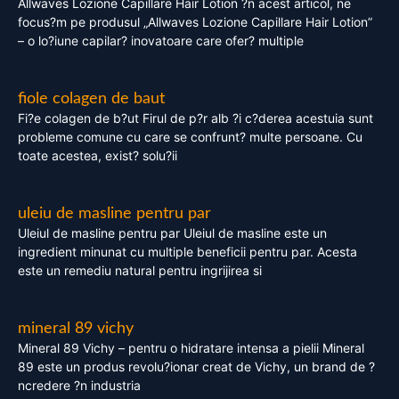
Allwaves Lozione Capillare Hair Lotion ?n acest articol, ne
focus?m pe produsul „Allwaves Lozione Capillare Hair Lotion”
– o lo?iune capilar? inovatoare care ofer? multiple
fiole colagen de baut
Fi?e colagen de b?ut Firul de p?r alb ?i c?derea acestuia sunt
probleme comune cu care se confrunt? multe persoane. Cu
toate acestea, exist? solu?ii
uleiu de masline pentru par
Uleiul de masline pentru par Uleiul de masline este un
ingredient minunat cu multiple beneficii pentru par. Acesta
este un remediu natural pentru ingrijirea si
mineral 89 vichy
Mineral 89 Vichy – pentru o hidratare intensa a pielii Mineral
89 este un produs revolu?ionar creat de Vichy, un brand de ?
ncredere ?n industria