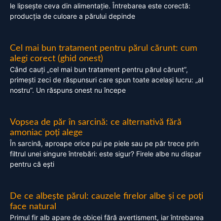
le lipsește ceva din alimentație. Întrebarea este corectă:
producția de culoare a părului depinde
Cel mai bun tratament pentru părul cărunt: cum
alegi corect (ghid onest)
Când cauți „cel mai bun tratament pentru părul cărunt”,
primești zeci de răspunsuri care spun toate același lucru: „al
nostru”. Un răspuns onest nu începe
Vopsea de păr în sarcină: ce alternativă fără
amoniac poți alege
În sarcină, aproape orice pui pe piele sau pe păr trece prin
filtrul unei singure întrebări: este sigur? Firele albe nu dispar
pentru că ești
De ce albește părul: cauzele firelor albe și ce poți
face natural
Primul fir alb apare de obicei fără avertisment, iar întrebarea