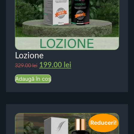
Lozione
199.00
lei
329.00
lei
Adaugă în coș
Reduceri!