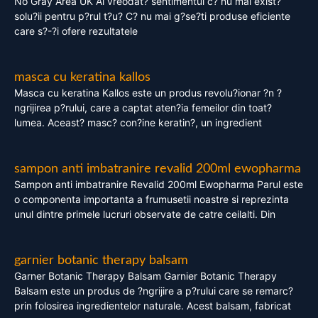
No Gray Area UK Ai vreodat? sentimentul c? nu mai exist?
solu?ii pentru p?rul t?u? C? nu mai g?se?ti produse eficiente
care s?-?i ofere rezultatele
masca cu keratina kallos
Masca cu keratina Kallos este un produs revolu?ionar ?n ?
ngrijirea p?rului, care a captat aten?ia femeilor din toat?
lumea. Aceast? masc? con?ine keratin?, un ingredient
sampon anti imbatranire revalid 200ml ewopharma
Sampon anti imbatranire Revalid 200ml Ewopharma Parul este
o componenta importanta a frumusetii noastre si reprezinta
unul dintre primele lucruri observate de catre ceilalti. Din
garnier botanic therapy balsam
Garner Botanic Therapy Balsam Garnier Botanic Therapy
Balsam este un produs de ?ngrijire a p?rului care se remarc?
prin folosirea ingredientelor naturale. Acest balsam, fabricat