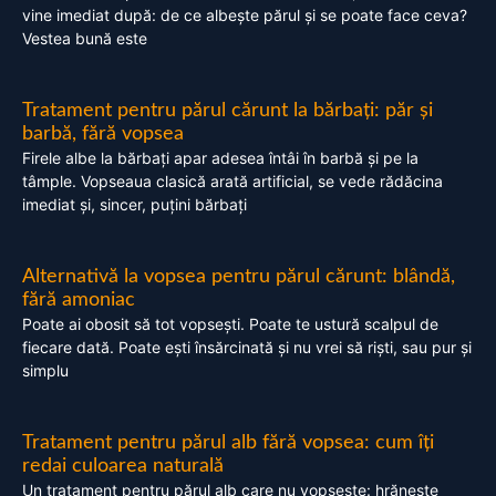
vine imediat după: de ce albește părul și se poate face ceva?
Vestea bună este
Tratament pentru părul cărunt la bărbați: păr și
barbă, fără vopsea
Firele albe la bărbați apar adesea întâi în barbă și pe la
tâmple. Vopseaua clasică arată artificial, se vede rădăcina
imediat și, sincer, puțini bărbați
Alternativă la vopsea pentru părul cărunt: blândă,
fără amoniac
Poate ai obosit să tot vopsești. Poate te ustură scalpul de
fiecare dată. Poate ești însărcinată și nu vrei să riști, sau pur și
simplu
Tratament pentru părul alb fără vopsea: cum îți
redai culoarea naturală
Un tratament pentru părul alb care nu vopsește: hrănește