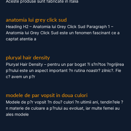
Aceste produse sunt fabricate in Italia
anatomia lui grey click sud
Heading H2 – Anatomia lui Grey Click Sud Paragraph 1 –
Anatomia lui Grey Click Sud este un fenomen fascinant ce a
captat atentia a
pluryal hair density
Pluryal Hair Density – pentru un par bogat ?i s?n?tos ?ngrijirea
p?rului este un aspect important ?n rutina noastr? zilnic?. Fie
c? avem un p?r
modele de par vopsit in doua culori
Modele de p?r vopsit ?n dou? culori ?n ultimii ani, tendin?ele ?
n materie de culoare a p?rului au evoluat, iar multe femei au
ales modele