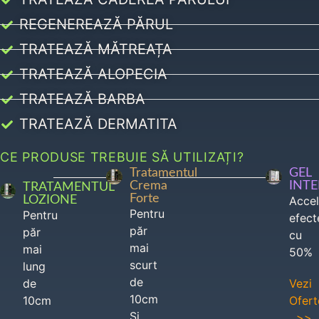
REGENEREAZĂ PĂRUL
TRATEAZĂ MĂTREAȚA
TRATEAZĂ ALOPECIA
TRATEAZĂ BARBA
TRATEAZĂ DERMATITA
CE PRODUSE TREBUIE SĂ UTILIZAȚI?
Tratamentul
GEL
Crema
INT
TRATAMENTUL
Forte
LOZIONE
Acce
Pentru
Pentru
efect
păr
păr
cu
mai
mai
50%
scurt
lung
de
de
Vezi
10cm
10cm
Ofert
Si
>>