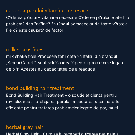
caderea parului vitamine necesare
C?derea p?rului – vitamine necesare C?derea p?rului poate fi o
problem? des ?nt?lnit? ?n r?ndul persoanelor de toate v?rstele.
Fie c? este cauzat? de factori
milk shake fiole
milk shake fiole Produsele fabricate ?n Italia, din brandul
„Sereni Capelli”, sunt solu?ia ideal? pentru problemele legate
de p?r. Acestea au capacitatea de a readuce
bond building hair treatment
Bond Building Hair Treatment – o solutie eficienta pentru
revitalizarea si protejarea parului In cautarea unei metode
eficiente pentru tratarea problemelor legate de par, multi
herbal gray hair
Herbal Gray Hair – Cum sa iti recapeti culoarea naturala a