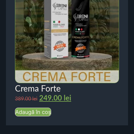
Crema Forte
249.00
lei
389.00
lei
Adaugă în coș