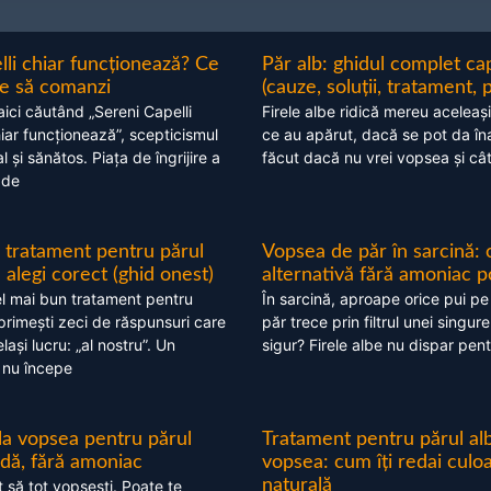
lli chiar funcționează? Ce
Păr alb: ghidul complet c
nte să comanzi
(cauze, soluții, tratament, 
aici căutând „Sereni Capelli
Firele albe ridică mereu aceleași
hiar funcționează”, scepticismul
ce au apărut, dacă se pot da în
 și sănătos. Piața de îngrijire a
făcut dacă nu vrei vopsea și câ
 de
 tratament pentru părul
Vopsea de păr în sarcină: 
alegi corect (ghid onest)
alternativă fără amoniac p
l mai bun tratament pentru
În sarcină, aproape orice pui pe
 primești zeci de răspunsuri care
păr trece prin filtrul unei singure
ași lucru: „al nostru”. Un
sigur? Firele albe nu dispar pent
 nu începe
 la vopsea pentru părul
Tratament pentru părul alb
ndă, fără amoniac
vopsea: cum îți redai culo
naturală
t să tot vopsești. Poate te