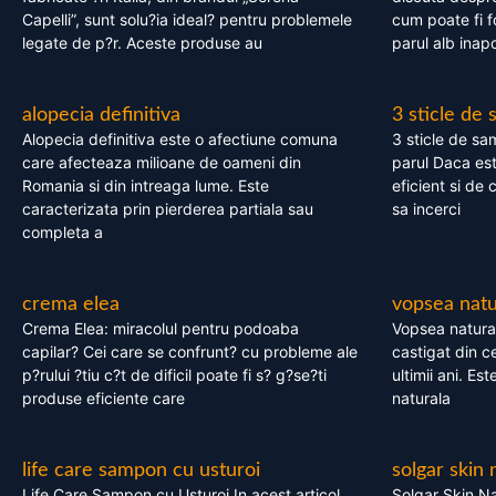
Capelli”, sunt solu?ia ideal? pentru problemele
cum poate fi f
legate de p?r. Aceste produse au
parul alb inapo
alopecia definitiva
3 sticle de
Alopecia definitiva este o afectiune comuna
3 sticle de sa
care afecteaza milioane de oameni din
parul Daca est
Romania si din intreaga lume. Este
eficient si de 
caracterizata prin pierderea partiala sau
sa incerci
completa a
crema elea
vopsea natu
Crema Elea: miracolul pentru podoaba
Vopsea natura
capilar? Cei care se confrunt? cu probleme ale
castigat din c
p?rului ?tiu c?t de dificil poate fi s? g?se?ti
ultimii ani. Es
produse eficiente care
naturala
life care sampon cu usturoi
solgar skin 
Life Care Sampon cu Usturoi In acest articol,
Solgar Skin Na