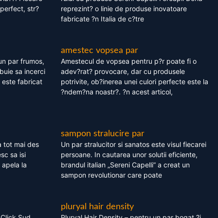
perfect, str?
reprezint? o linie de produse inovatoare
fabricate ?n Italia de c?tre
amestec vopsea par
un par frumos,
Amestecul de vopsea pentru p?r poate fi o
ebuie sa incerci
adev?rat? provocare, dar cu produsele
este fabricat
potrivite, ob?inerea unei culori perfecte este la
?ndem?na noastr?. ?n acest articol,
sampon stralucire par
 tot mai des
Un par stralucitor si sanatos este visul fiecarei
sc sa isi
persoane. In cautarea unor solutii eficiente,
 apela la
brandul italian „Sereni Capelli” a creat un
sampon revolutionar care poate
pluryal hair density
 Click Sud
Pluryal Hair Density – pentru un par bogat ?i