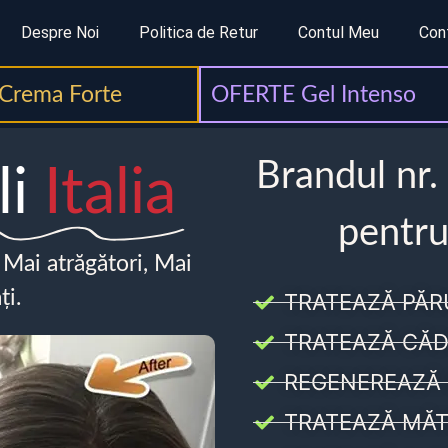
Despre Noi
Politica de Retur
Contul Meu
Con
Crema Forte
OFERTE Gel Intenso
Brandul nr.
li
Italia
pentru
, Mai atrăgători, Mai
ți.
TRATEAZĂ PĂR
TRATEAZĂ CĂD
REGENEREAZĂ 
TRATEAZĂ MĂT