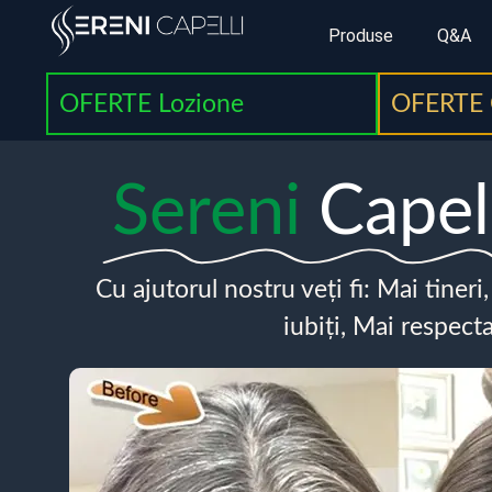
Produse
Q&A
OFERTE Lozione
OFERTE 
Sereni
Capel
Cu ajutorul nostru veți fi: Mai tineri
iubiți, Mai respecta