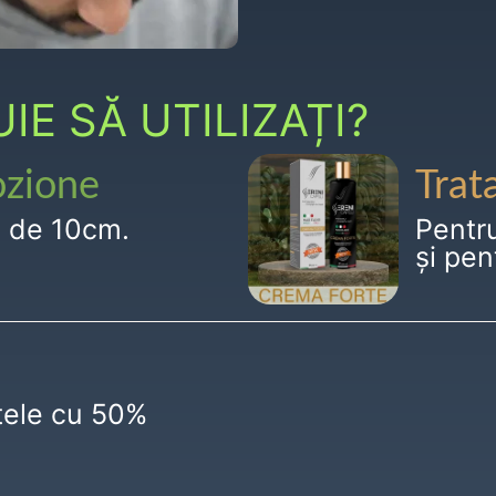
E SĂ UTILIZAȚI?
ozione
Trat
g de 10cm.
Pentr
și pen
ctele cu 50%