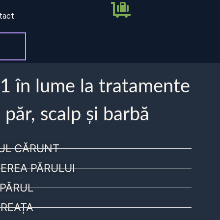
tact
 1 în lume la tratamente
 păr, scalp și barbă
UL CĂRUNT
EREA PĂRULUI
PĂRUL
REAȚA