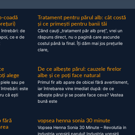
ap-coadă
Tratament pentru părul alb: cât costă
prețuri)
și ce primești pentru banii tăi
 întrebări: de
Când cauți „tratament păr alb preț”, vrei un
apoi, ce e de
răspuns direct, nu o pagină care ascunde
t
costul până la final. Îți dăm mai jos prețurile
clare,
ce
De ce albește părul: cauzele firelor
oți alege
albe și ce poți face natural
 piele sau pe
Primul fir alb apare de obicei fără avertisment,
 întrebări: este
iar întrebarea vine imediat după: de ce
ru că ești
albește părul și se poate face ceva? Vestea
bună este
 fără
vopsea henna sonia 30 minute
area
Vopsea Henna Sonia 30 Minute – Revolutia in
industria vopsirii parului! Industria vopsirii