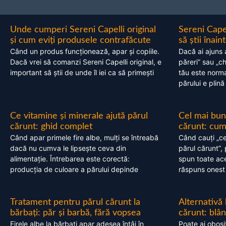
Unde cumperi Sereni Capelli original
Sereni Cape
și cum eviți produsele contrafăcute
să știi înai
Când un produs funcționează, apar și copiile.
Dacă ai ajuns 
Dacă vrei să comanzi Sereni Capelli original, e
păreri” sau „c
important să știi de unde îl iei ca să primești
tău este normal
părului e plină
Ce vitamine și minerale ajută părul
Cel mai bun
cărunt: ghid complet
cărunt: cum 
Când apar primele fire albe, mulți se întreabă
Când cauți „ce
dacă nu cumva le lipsește ceva din
părul cărunt”,
alimentație. Întrebarea este corectă:
spun toate acel
producția de culoare a părului depinde
răspuns onest
Tratament pentru părul cărunt la
Alternativă
bărbați: păr și barbă, fără vopsea
cărunt: blâ
Firele albe la bărbați apar adesea întâi în
Poate ai obosi