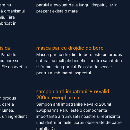
are nu
parului a evoluat de-a lungul timpului, iar in
asă organismul
prezent exista o mare
lă. Fără
bricat în
isica
masca par cu drojdie de bere
 Parul de
Masca par cu drojdie de bere este un produs
cu care se
natural cu multiple beneficii pentru sanatatea
. Fie ca aveti o
si frumusetea parului. Folosita de secole
pentru a imbunatati aspectul
sampon anti imbatranire revalid
200ml ewopharma
un produs
, care a
Sampon anti imbatranire Revalid 200ml
? lumea.
Ewopharma Parul este o componenta
 un ingredient
importanta a frumusetii noastre si reprezinta
unul dintre primele lucruri observate de catre
ceilalti. Din