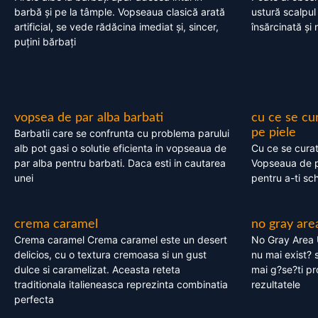
barbă și pe la tâmple. Vopseaua clasică arată
ustură scalpul
artificial, se vede rădăcina imediat și, sincer,
însărcinată și 
puțini bărbați
vopsea de par alba barbati
cu ce se cu
pe piele
Barbatii care se confrunta cu problema parului
alb pot gasi o solutie eficienta in vopseaua de
Cu ce se cura
par alba pentru barbati. Daca esti in cautarea
Vopseaua de p
unei
pentru a-ti sc
crema caramel
no gray are
Crema caramel Crema caramel este un desert
No Gray Area 
delicios, cu o textura cremoasa si un gust
nu mai exist? s
dulce si caramelizat. Aceasta reteta
mai g?se?ti pr
traditionala italieneasca reprezinta combinatia
rezultatele
perfecta