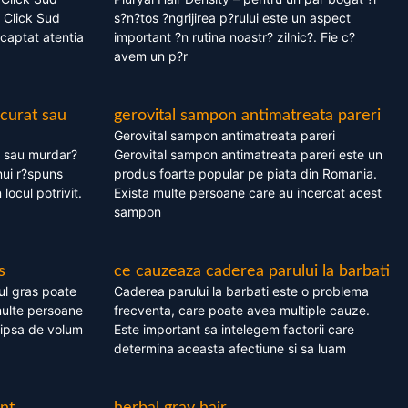
 Click Sud
s?n?tos ?ngrijirea p?rului este un aspect
captat atentia
important ?n rutina noastr? zilnic?. Fie c?
avem un p?r
 curat sau
gerovital sampon antimatreata pareri
Gerovital sampon antimatreata pareri
t sau murdar?
Gerovital sampon antimatreata pareri este un
nui r?spuns
produs foarte popular pe piata din Romania.
 locul potrivit.
Exista multe persoane care au incercat acest
sampon
s
ce cauzeaza caderea parului la barbati
ul gras poate
Caderea parului la barbati este o problema
multe persoane
frecventa, care poate avea multiple cauze.
 lipsa de volum
Este important sa intelegem factorii care
determina aceasta afectiune si sa luam