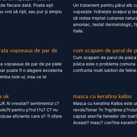
 de fiecare dată. Poate ești
Un tratament pentru părul alb c
nu vrei să riști, sau pur și simplu
vopsește: hrănește scalpul și l
să redea treptat culoarea natura
amoniac, testat dermatologic, fa
Italia.
rata vopseaua de par de
cum scapam de parul de p
Cum scapam de parul de pisica
ta vopseaua de par de pe piele
pisica este o problema comuna 
ar poate fi o alegere excelenta
confrunta multi iubitori de feline
himba look-ul, insa ce te
a uk
masca cu keratina kallos
UK Ai vreodat? sentimentul c?
Masca cu keratina Kallos este 
olu?ii pentru p?rul t?u? C? nu
revolu?ionar ?n ?ngrijirea p?rului
oduse eficiente care s?-?i ofere
captat aten?ia femeilor din toat
Aceast? masc? con?ine keratin?,