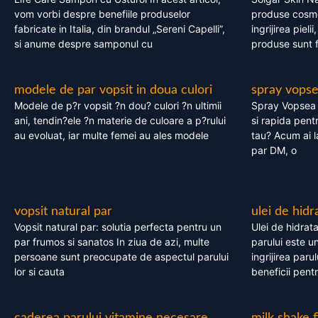
vom vorbi despre benefiile produselor
produse cosme
fabricate in Italia, din brandul „Sereni Capelli”,
ingrijirea pieli
si anume despre samponul cu
produse sunt fa
modele de par vopsit in doua culori
spray vops
Modele de p?r vopsit ?n dou? culori ?n ultimii
Spray Vopsea P
ani, tendin?ele ?n materie de culoare a p?rului
si rapida pent
au evoluat, iar multe femei au ales modele
tau? Acum ai 
par DM, o
vopsit natural par
ulei de hidr
Vopsit natural par: solutia perfecta pentru un
Ulei de hidrata
par frumos si sanatos In ziua de azi, multe
parului este un
persoane sunt preocupate de aspectul parului
ingrijirea paru
lor si cauta
beneficii pent