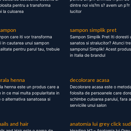
olosita pentru a transforma
dintre noi vis?m s? avem un p?r 
i la culoarea
lucitor
 sampon
sampon simplik pret
mpon care iti vor transforma
Sampon Simplik Pret Iti doresti 
i in cautarea unui sampon
sanatos si stralucitor? Atunci tr
calitate pentru parul tau, trebuie
samponul Simplik! Acest produs 
in Italia de brandul
rala henna
decolorare acasa
la henna este un produs care a
Decolorare acasa este o metoda
e in ce mai multa popularitate in
folosita de persoanele care dore
te o alternativa sanatoasa si
schimbe culoarea parului, fara a
serviciile unui salon
nails and hair
anatomia lui grey click sud
ils and Hair este o gama de
Heading H2 – Anatomia lui Grey