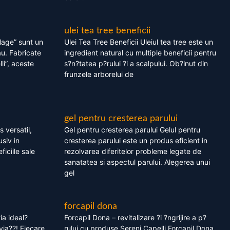
ulei tea tree beneficii
olage” sunt un
Ulei Tea Tree Beneficii Uleiul tea tree este un
au. Fabricate
ingredient natural cu multiple beneficii pentru
li”, aceste
s?n?tatea p?rului ?i a scalpului. Ob?inut din
frunzele arborelui de
gel pentru cresterea parului
 versatil,
Gel pentru cresterea parului Gelul pentru
usiv in
cresterea parului este un produs eficient in
ficiile sale
rezolvarea diferitelor probleme legate de
sanatatea si aspectul parului. Alegerea unui
gel
forcapil dona
ia ideal?
Forcapil Dona – revitalizare ?i ?ngrijire a p?
via??! Fiecare
rului cu produse Sereni Capelli Forcapil Dona