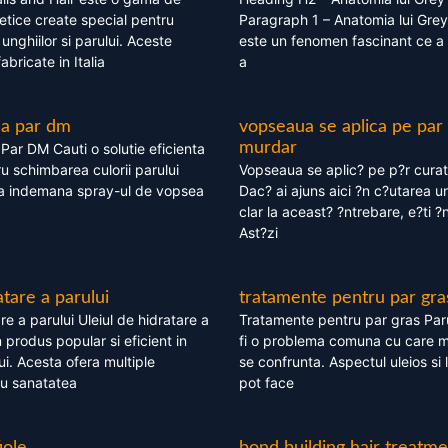
tice create special pentru
Paragraph 1 – Anatomia lui Grey
i, unghiilor si parului. Aceste
este un fenomen fascinant ce a 
bricate in Italia
a
ea par dm
vopseaua se aplica pe par
murdar
ar DM Cauti o solutie eficienta
ru schimbarea culorii parului
Vopseaua se aplic? pe p?r cura
la indemana spray-ul de vopsea
Dac? ai ajuns aici ?n c?utarea u
clar la aceast? ?ntrebare, e?ti ?n
Ast?zi
atare a parului
tratamente pentru par gra
re a parului Uleiul de hidratare a
Tratamente pentru par gras Par
 produs popular si eficient in
fi o problema comuna cu care 
lui. Acesta ofera multiple
se confrunta. Aspectul uleios si
ru sanatatea
pot face