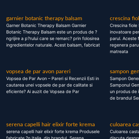
garnier botanic therapy balsam
crescina fio
Garner Botanic Therapy Balsam Garnier
Crescina fiole
Botanic Therapy Balsam este un produs de ?
inovatoare pen
ngrijire a p?rului care se remarc? prin folosirea
parul. Aceste 
ingredientelor naturale. Acest balsam, fabricat
regenera parul
matreata
vopsea de par avon pareri
sampon gene
Vopsea de Par Avon – Pareri si Recenzii Esti in
Sampon Gener
cautarea unei vopsele de par de calitate si
Samponul Gene
eficiente? Ai auzit de Vopsea de Par
un produs de in
de brandul Se
serena capelli hair elixir forte krema
culoarea ca
serena capelli hair elixir forte krema Produsele
Culoarea casta
fabricate ?n Italia, din brandul „Serena
discuta despre