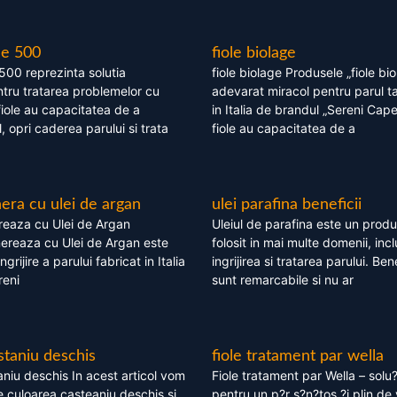
le 500
fiole biolage
 500 reprezinta solutia
fiole biolage Produsele „fiole bi
tru tratarea problemelor cu
adevarat miracol pentru parul t
fiole au capacitatea de a
in Italia de brandul „Sereni Capel
, opri caderea parului si trata
fiole au capacitatea de a
ra cu ulei de argan
ulei parafina beneficii
eaza cu Ulei de Argan
Uleiul de parafina este un produs
reaza cu Ulei de Argan este
folosit in mai multe domenii, incl
grijire a parului fabricat in Italia
ingrijirea si tratarea parului. Bene
reni
sunt remarcabile si nu ar
staniu deschis
fiole tratament par wella
niu deschis In acest articol vom
Fiole tratament par Wella – solu?
 culoarea casteaniu deschis si
pentru un p?r s?n?tos ?i plin de 