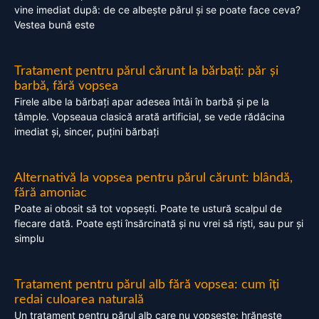
vine imediat după: de ce albește părul și se poate face ceva?
Vestea bună este
Tratament pentru părul cărunt la bărbați: păr și
barbă, fără vopsea
Firele albe la bărbați apar adesea întâi în barbă și pe la
tâmple. Vopseaua clasică arată artificial, se vede rădăcina
imediat și, sincer, puțini bărbați
Alternativă la vopsea pentru părul cărunt: blândă,
fără amoniac
Poate ai obosit să tot vopsești. Poate te ustură scalpul de
fiecare dată. Poate ești însărcinată și nu vrei să riști, sau pur și
simplu
Tratament pentru părul alb fără vopsea: cum îți
redai culoarea naturală
Un tratament pentru părul alb care nu vopsește: hrănește