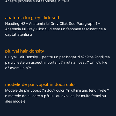
Aceste produse sunt fabricate in Italia
anatomia lui grey click sud
Heading H2 – Anatomia lui Grey Click Sud Paragraph 1 –
Anatomia lui Grey Click Sud este un fenomen fascinant ce a
captat atentia a
pluryal hair density
Pluryal Hair Density – pentru un par bogat ?i s?n?tos ?ngrijirea
p?rului este un aspect important ?n rutina noastr? zilnic?. Fie
c? avem un p?r
modele de par vopsit in doua culori
Modele de p?r vopsit ?n dou? culori ?n ultimii ani, tendin?ele ?
n materie de culoare a p?rului au evoluat, iar multe femei au
ales modele