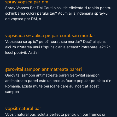
spray vopsea par dm
Spray Vopsea Par DM Cauti o solutie eficienta si rapida pentru
schimbarea culorii parului tau? Acum ai la indemana spray-ul
de vopsea par DM, o
vopseaua se aplica pe par curat sau murdar
Vopseaua se aplic? pe p?r curat sau murdar? Dac? ai ajuns
aici ?n c?utarea unui r?spuns clar la aceast? ?ntrebare, e?ti ?n
locul potrivit. Ast?zi
gerovital sampon antimatreata pareri
Gerovital sampon antimatreata pareri Gerovital sampon
antimatreata pareri este un produs foarte popular pe piata din
Romania. Exista multe persoane care au incercat acest
sampon
vopsit natural par
Vopsit natural par: solutia perfecta pentru un par frumos si