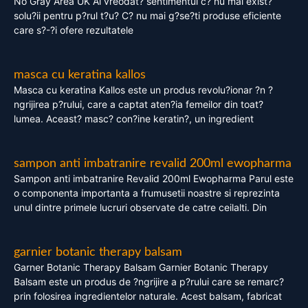
No Gray Area UK Ai vreodat? sentimentul c? nu mai exist?
solu?ii pentru p?rul t?u? C? nu mai g?se?ti produse eficiente
care s?-?i ofere rezultatele
masca cu keratina kallos
Masca cu keratina Kallos este un produs revolu?ionar ?n ?
ngrijirea p?rului, care a captat aten?ia femeilor din toat?
lumea. Aceast? masc? con?ine keratin?, un ingredient
sampon anti imbatranire revalid 200ml ewopharma
Sampon anti imbatranire Revalid 200ml Ewopharma Parul este
o componenta importanta a frumusetii noastre si reprezinta
unul dintre primele lucruri observate de catre ceilalti. Din
garnier botanic therapy balsam
Garner Botanic Therapy Balsam Garnier Botanic Therapy
Balsam este un produs de ?ngrijire a p?rului care se remarc?
prin folosirea ingredientelor naturale. Acest balsam, fabricat