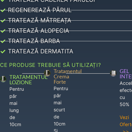
REGENEREAZĂ PĂRUL
TRATEAZĂ MĂTREAȚA
TRATEAZĂ ALOPECIA
TRATEAZĂ BARBA
TRATEAZĂ DERMATITA
CE PRODUSE TREBUIE SĂ UTILIZAȚI?
Tratamentul
GEL
Crema
INT
TRATAMENTUL
Forte
LOZIONE
Acce
Pentru
Pentru
efect
păr
păr
cu
mai
mai
50%
scurt
lung
de
de
Vezi
10cm
10cm
Ofert
Si
>>