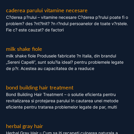
caderea parului vitamine necesare
C?derea p?rului – vitamine necesare C?derea p?rului poate fi o
problem? des ?nt?lnit? ?n r?ndul persoanelor de toate v?rstele.
Fie c? este cauzat? de factori
milk shake fiole
milk shake fiole Produsele fabricate ?n Italia, din brandul
„Sereni Capelli”, sunt solu?ia ideal? pentru problemele legate
de p?r. Acestea au capacitatea de a readuce
bond building hair treatment
Bond Building Hair Treatment – o solutie eficienta pentru
revitalizarea si protejarea parului In cautarea unei metode
eficiente pentru tratarea problemelor legate de par, multi
herbal gray hair
Herbal Gray Hair – Cum sa iti recapeti culoarea naturala a