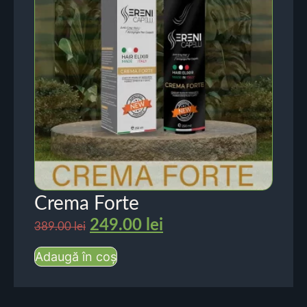
Crema Forte
249.00
lei
389.00
lei
Adaugă în coș