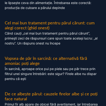
le lipsește ceva din alimentație. Întrebarea este corectă:
producția de culoare a părului depinde
Cel mai bun tratament pentru părul cărunt: cum
alegi corect (ghid onest)
Când cauți „cel mai bun tratament pentru părul cărunt”,
primești zeci de răspunsuri care spun toate același lucru: „al
nostru”. Un răspuns onest nu începe
Vopsea de păr în sarcină: ce alternativă fără
amoniac poți alege
În sarcină, aproape orice pui pe piele sau pe păr trece prin
filtrul unei singure întrebări: este sigur? Firele albe nu dispar
pentru că ești
De ce albește părul: cauzele firelor albe și ce poți
face natural
Primul fir alb apare de obicei fără avertisment, iar întrebarea