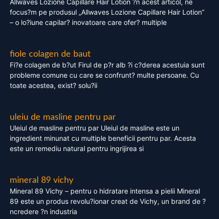
Allwaves Lozione Capillare Hair Lotion ?n acest articol, ne
focus?m pe produsul „Allwaves Lozione Capillare Hair Lotion”
– o lo?iune capilar? inovatoare care ofer? multiple
fiole colagen de baut
Fi?e colagen de b?ut Firul de p?r alb ?i c?derea acestuia sunt
probleme comune cu care se confrunt? multe persoane. Cu
toate acestea, exist? solu?ii
uleiu de masline pentru par
Uleiul de masline pentru par Uleiul de masline este un
ingredient minunat cu multiple beneficii pentru par. Acesta
este un remediu natural pentru ingrijirea si
mineral 89 vichy
Mineral 89 Vichy – pentru o hidratare intensa a pielii Mineral
89 este un produs revolu?ionar creat de Vichy, un brand de ?
ncredere ?n industria