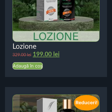
Lozione
199.00
lei
329.00
lei
Adaugă în coș
Reduceri!