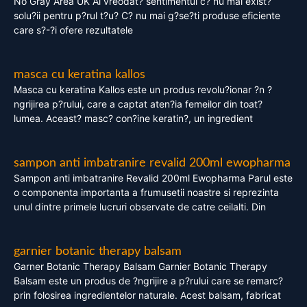
No Gray Area UK Ai vreodat? sentimentul c? nu mai exist?
solu?ii pentru p?rul t?u? C? nu mai g?se?ti produse eficiente
care s?-?i ofere rezultatele
masca cu keratina kallos
Masca cu keratina Kallos este un produs revolu?ionar ?n ?
ngrijirea p?rului, care a captat aten?ia femeilor din toat?
lumea. Aceast? masc? con?ine keratin?, un ingredient
sampon anti imbatranire revalid 200ml ewopharma
Sampon anti imbatranire Revalid 200ml Ewopharma Parul este
o componenta importanta a frumusetii noastre si reprezinta
unul dintre primele lucruri observate de catre ceilalti. Din
garnier botanic therapy balsam
Garner Botanic Therapy Balsam Garnier Botanic Therapy
Balsam este un produs de ?ngrijire a p?rului care se remarc?
prin folosirea ingredientelor naturale. Acest balsam, fabricat