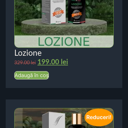
Lozione
199.00
lei
329.00
lei
Adaugă în coș
Reduceri!