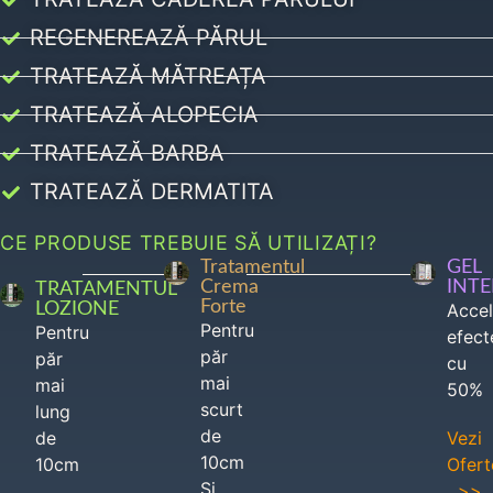
REGENEREAZĂ PĂRUL
TRATEAZĂ MĂTREAȚA
TRATEAZĂ ALOPECIA
TRATEAZĂ BARBA
TRATEAZĂ DERMATITA
CE PRODUSE TREBUIE SĂ UTILIZAȚI?
Tratamentul
GEL
Crema
INT
TRATAMENTUL
Forte
LOZIONE
Acce
Pentru
Pentru
efect
păr
păr
cu
mai
mai
50%
scurt
lung
de
de
Vezi
10cm
10cm
Ofert
Si
>>