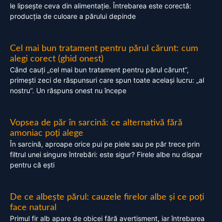
le lipsește ceva din alimentație. Întrebarea este corectă:
producția de culoare a părului depinde
Cel mai bun tratament pentru părul cărunt: cum
alegi corect (ghid onest)
Când cauți „cel mai bun tratament pentru părul cărunt”,
primești zeci de răspunsuri care spun toate același lucru: „al
nostru”. Un răspuns onest nu începe
Vopsea de păr în sarcină: ce alternativă fără
amoniac poți alege
În sarcină, aproape orice pui pe piele sau pe păr trece prin
filtrul unei singure întrebări: este sigur? Firele albe nu dispar
pentru că ești
De ce albește părul: cauzele firelor albe și ce poți
face natural
Primul fir alb apare de obicei fără avertisment, iar întrebarea