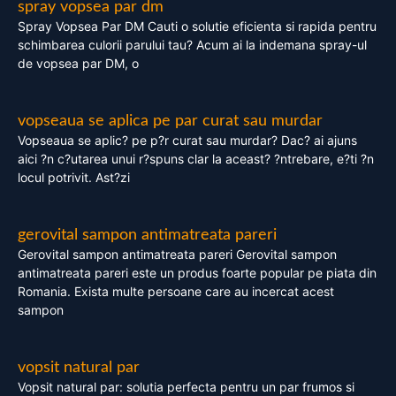
spray vopsea par dm
Spray Vopsea Par DM Cauti o solutie eficienta si rapida pentru
schimbarea culorii parului tau? Acum ai la indemana spray-ul
de vopsea par DM, o
vopseaua se aplica pe par curat sau murdar
Vopseaua se aplic? pe p?r curat sau murdar? Dac? ai ajuns
aici ?n c?utarea unui r?spuns clar la aceast? ?ntrebare, e?ti ?n
locul potrivit. Ast?zi
gerovital sampon antimatreata pareri
Gerovital sampon antimatreata pareri Gerovital sampon
antimatreata pareri este un produs foarte popular pe piata din
Romania. Exista multe persoane care au incercat acest
sampon
vopsit natural par
Vopsit natural par: solutia perfecta pentru un par frumos si