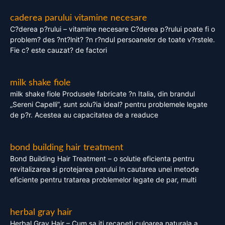
caderea parului vitamine necesare
C?derea p?rului – vitamine necesare C?derea p?rului poate fi o
problem? des ?nt?lnit? ?n r?ndul persoanelor de toate v?rstele.
Fie c? este cauzat? de factori
milk shake fiole
milk shake fiole Produsele fabricate ?n Italia, din brandul
„Sereni Capelli”, sunt solu?ia ideal? pentru problemele legate
de p?r. Acestea au capacitatea de a readuce
bond building hair treatment
Bond Building Hair Treatment – o solutie eficienta pentru
revitalizarea si protejarea parului In cautarea unei metode
eficiente pentru tratarea problemelor legate de par, multi
herbal gray hair
Herbal Gray Hair – Cum sa iti recapeti culoarea naturala a