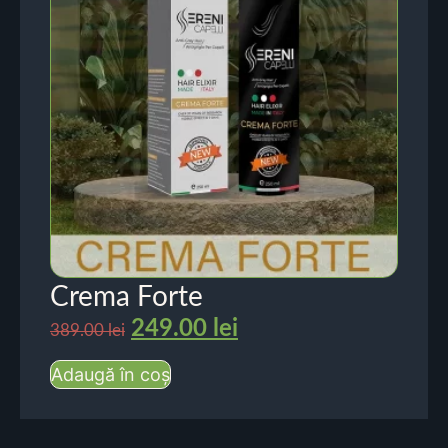
Crema Forte
249.00
lei
389.00
lei
Adaugă în coș