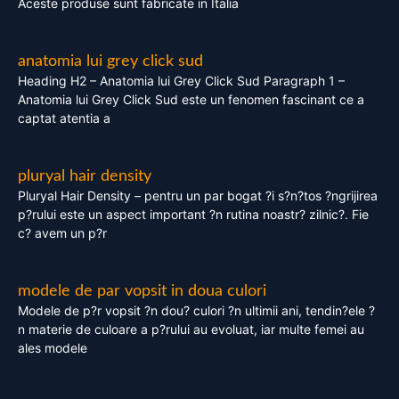
Aceste produse sunt fabricate in Italia
anatomia lui grey click sud
Heading H2 – Anatomia lui Grey Click Sud Paragraph 1 –
Anatomia lui Grey Click Sud este un fenomen fascinant ce a
captat atentia a
pluryal hair density
Pluryal Hair Density – pentru un par bogat ?i s?n?tos ?ngrijirea
p?rului este un aspect important ?n rutina noastr? zilnic?. Fie
c? avem un p?r
modele de par vopsit in doua culori
Modele de p?r vopsit ?n dou? culori ?n ultimii ani, tendin?ele ?
n materie de culoare a p?rului au evoluat, iar multe femei au
ales modele