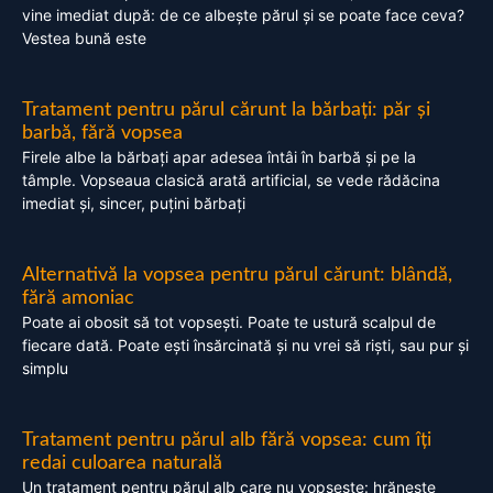
vine imediat după: de ce albește părul și se poate face ceva?
Vestea bună este
Tratament pentru părul cărunt la bărbați: păr și
barbă, fără vopsea
Firele albe la bărbați apar adesea întâi în barbă și pe la
tâmple. Vopseaua clasică arată artificial, se vede rădăcina
imediat și, sincer, puțini bărbați
Alternativă la vopsea pentru părul cărunt: blândă,
fără amoniac
Poate ai obosit să tot vopsești. Poate te ustură scalpul de
fiecare dată. Poate ești însărcinată și nu vrei să riști, sau pur și
simplu
Tratament pentru părul alb fără vopsea: cum îți
redai culoarea naturală
Un tratament pentru părul alb care nu vopsește: hrănește