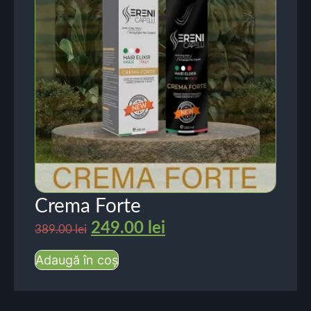
Crema Forte
249.00
lei
389.00
lei
Adaugă în coș