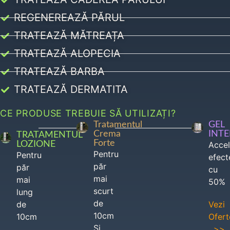
REGENEREAZĂ PĂRUL
TRATEAZĂ MĂTREAȚA
TRATEAZĂ ALOPECIA
TRATEAZĂ BARBA
TRATEAZĂ DERMATITA
CE PRODUSE TREBUIE SĂ UTILIZAȚI?
Tratamentul
GEL
Crema
INT
TRATAMENTUL
Forte
LOZIONE
Acce
Pentru
Pentru
efect
păr
păr
cu
mai
mai
50%
scurt
lung
de
de
Vezi
10cm
10cm
Ofert
Si
>>