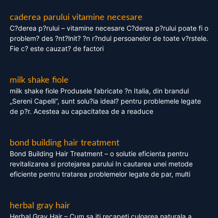
caderea parului vitamine necesare
C?derea p?rului – vitamine necesare C?derea p?rului poate fi o
problem? des ?nt?lnit? ?n r?ndul persoanelor de toate v?rstele.
Fie c? este cauzat? de factori
milk shake fiole
milk shake fiole Produsele fabricate ?n Italia, din brandul
„Sereni Capelli”, sunt solu?ia ideal? pentru problemele legate
de p?r. Acestea au capacitatea de a readuce
bond building hair treatment
Bond Building Hair Treatment – o solutie eficienta pentru
revitalizarea si protejarea parului In cautarea unei metode
eficiente pentru tratarea problemelor legate de par, multi
herbal gray hair
Herbal Gray Hair – Cum sa iti recapeti culoarea naturala a