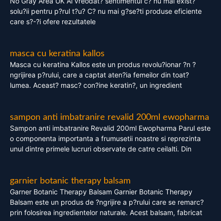
No Gray Area UK Ai vreodat? sentimentul c? nu mai exist?
solu?ii pentru p?rul t?u? C? nu mai g?se?ti produse eficiente
care s?-?i ofere rezultatele
masca cu keratina kallos
Masca cu keratina Kallos este un produs revolu?ionar ?n ?
ngrijirea p?rului, care a captat aten?ia femeilor din toat?
lumea. Aceast? masc? con?ine keratin?, un ingredient
sampon anti imbatranire revalid 200ml ewopharma
Sampon anti imbatranire Revalid 200ml Ewopharma Parul este
o componenta importanta a frumusetii noastre si reprezinta
unul dintre primele lucruri observate de catre ceilalti. Din
garnier botanic therapy balsam
Garner Botanic Therapy Balsam Garnier Botanic Therapy
Balsam este un produs de ?ngrijire a p?rului care se remarc?
prin folosirea ingredientelor naturale. Acest balsam, fabricat