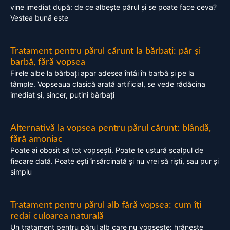
vine imediat după: de ce albește părul și se poate face ceva?
Vestea bună este
Tratament pentru părul cărunt la bărbați: păr și
barbă, fără vopsea
Firele albe la bărbați apar adesea întâi în barbă și pe la
tâmple. Vopseaua clasică arată artificial, se vede rădăcina
imediat și, sincer, puțini bărbați
Alternativă la vopsea pentru părul cărunt: blândă,
fără amoniac
Poate ai obosit să tot vopsești. Poate te ustură scalpul de
fiecare dată. Poate ești însărcinată și nu vrei să riști, sau pur și
simplu
Tratament pentru părul alb fără vopsea: cum îți
redai culoarea naturală
Un tratament pentru părul alb care nu vopsește: hrănește