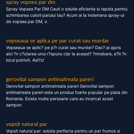
spray vopsea par dm
Spray Vopsea Par DM Cauti o solutie eficienta si rapida pentru
schimbarea culorii parului tau? Acum ai la indemana spray-ul
de vopsea par DM, o
vopseaua se aplica pe par curat sau murdar
Vopseaua se aplic? pe p?r curat sau murdar? Dac? ai ajuns
aici ?n c?utarea unui r?spuns clar la aceast? ?ntrebare, e?ti ?n
locul potrivit. Ast?zi
gerovital sampon antimatreata pareri
Gerovital sampon antimatreata pareri Gerovital sampon
antimatreata pareri este un produs foarte popular pe piata din
Romania. Exista multe persoane care au incercat acest
sampon
vopsit natural par
Vopsit natural par: solutia perfecta pentru un par frumos si