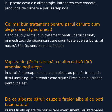
le lipsește ceva din alimentație. Întrebarea este corectă:
producția de culoare a părului depinde
Cel mai bun tratament pentru părul cărunt: cum
alegi corect (ghid onest)
Când cauți „cel mai bun tratament pentru părul cărunt”,
primești zeci de răspunsuri care spun toate același lucru: „al
nostru”. Un răspuns onest nu începe
Vopsea de păr în sarcină: ce alternativă fără
amoniac poți alege
În sarcină, aproape orice pui pe piele sau pe păr trece prin
filtrul unei singure întrebări: este sigur? Firele albe nu dispar
pentru că ești
De ce albește părul: cauzele firelor albe și ce poți
face natural
Primul fir alb apare de obicei fără avertisment, iar întrebarea