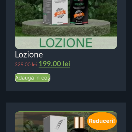
Lozione
199.00
lei
329.00
lei
Adaugă în coș
Reduceri!