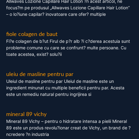
Allwaves Lozione Capillare Hair Lotion ?n acest articol, ne
focus?m pe produsul „Allwaves Lozione Capillare Hair Lotion”
– o lo?iune capilar? inovatoare care ofer? multiple
fiole colagen de baut
Fi?e colagen de b?ut Firul de p?r alb ?i c?derea acestuia sunt
probleme comune cu care se confrunt? multe persoane. Cu
toate acestea, exist? solu?ii
uleiu de masline pentru par
Uleiul de masline pentru par Uleiul de masline este un
ingredient minunat cu multiple beneficii pentru par. Acesta
este un remediu natural pentru ingrijirea si
mineral 89 vichy
Mineral 89 Vichy – pentru o hidratare intensa a pielii Mineral
89 este un produs revolu?ionar creat de Vichy, un brand de ?
ncredere ?n industria