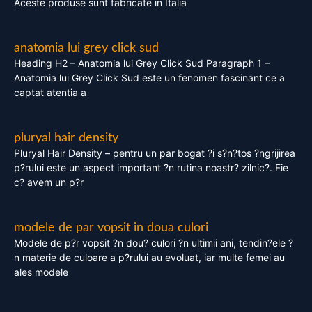
Aceste produse sunt fabricate in Italia
anatomia lui grey click sud
Heading H2 – Anatomia lui Grey Click Sud Paragraph 1 –
Anatomia lui Grey Click Sud este un fenomen fascinant ce a
captat atentia a
pluryal hair density
Pluryal Hair Density – pentru un par bogat ?i s?n?tos ?ngrijirea
p?rului este un aspect important ?n rutina noastr? zilnic?. Fie
c? avem un p?r
modele de par vopsit in doua culori
Modele de p?r vopsit ?n dou? culori ?n ultimii ani, tendin?ele ?
n materie de culoare a p?rului au evoluat, iar multe femei au
ales modele