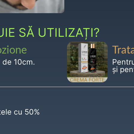
E SĂ UTILIZAȚI?
ozione
Trat
g de 10cm.
Pentr
și pen
ctele cu 50%