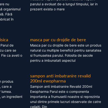
are nu
parului a evoluat de-a lungul timpului, iar in
asă organismul
prezent exista o mare
lă. Fără
bricat în
isica
masca par cu drojdie de bere
 Parul de
Masca par cu drojdie de bere este un produs
cu care se
natural cu multiple beneficii pentru sanatatea
. Fie ca aveti o
si frumusetea parului. Folosita de secole
pentru a imbunatati aspectul
sampon anti imbatranire revalid
200ml ewopharma
un produs
, care a
Sampon anti imbatranire Revalid 200ml
? lumea.
Ewopharma Parul este o componenta
 un ingredient
importanta a frumusetii noastre si reprezinta
unul dintre primele lucruri observate de catre
ceilalti. Din