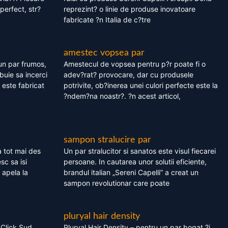
perfect, str?
reprezint? o linie de produse inovatoare
fabricate ?n Italia de c?tre
amestec vopsea par
un par frumos,
Amestecul de vopsea pentru p?r poate fi o
ebuie sa incerci
adev?rat? provocare, dar cu produsele
este fabricat
potrivite, ob?inerea unei culori perfecte este la
?ndem?na noastr?. ?n acest articol,
sampon stralucire par
 tot mai des
Un par stralucitor si sanatos este visul fiecarei
sc sa isi
persoane. In cautarea unor solutii eficiente,
 apela la
brandul italian „Sereni Capelli” a creat un
sampon revolutionar care poate
pluryal hair density
 Click Sud
Pluryal Hair Density – pentru un par bogat ?i