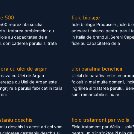
le 500
fiole biolage
 500 reprezinta solutia
fiole biolage Produsele „fiole bi
tru tratarea problemelor cu
adevarat miracol pentru parul t
fiole au capacitatea de a
in Italia de brandul „Sereni Capel
, opri caderea parului si trata
fiole au capacitatea de a
ra cu ulei de argan
ulei parafina beneficii
eaza cu Ulei de Argan
Uleiul de parafina este un produs
reaza cu Ulei de Argan este
folosit in mai multe domenii, incl
grijire a parului fabricat in Italia
ingrijirea si tratarea parului. Bene
reni
sunt remarcabile si nu ar
staniu deschis
fiole tratament par wella
niu deschis In acest articol vom
Fiole tratament par Wella – solu?
 culoarea casteaniu deschis si
pentru un p?r s?n?tos ?i plin de 