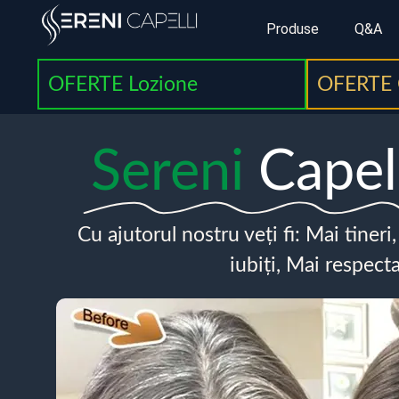
Produse
Q&A
OFERTE Lozione
OFERTE 
Sereni
Capel
Cu ajutorul nostru veți fi: Mai tineri
iubiți, Mai respecta