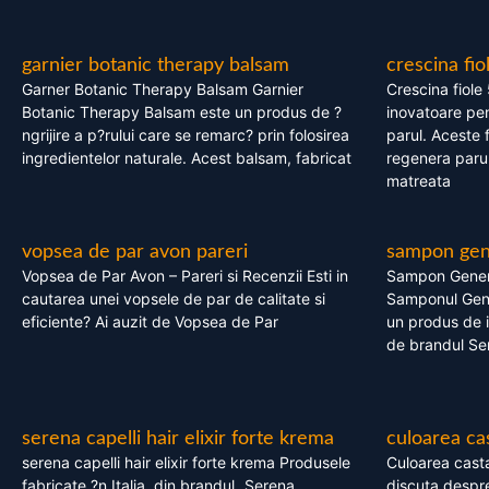
garnier botanic therapy balsam
crescina fio
Garner Botanic Therapy Balsam Garnier
Crescina fiole
Botanic Therapy Balsam este un produs de ?
inovatoare pen
ngrijire a p?rului care se remarc? prin folosirea
parul. Aceste 
ingredientelor naturale. Acest balsam, fabricat
regenera parul
matreata
vopsea de par avon pareri
sampon gene
Vopsea de Par Avon – Pareri si Recenzii Esti in
Sampon Gener
cautarea unei vopsele de par de calitate si
Samponul Gene
eficiente? Ai auzit de Vopsea de Par
un produs de in
de brandul Se
serena capelli hair elixir forte krema
culoarea ca
serena capelli hair elixir forte krema Produsele
Culoarea casta
fabricate ?n Italia, din brandul „Serena
discuta despre