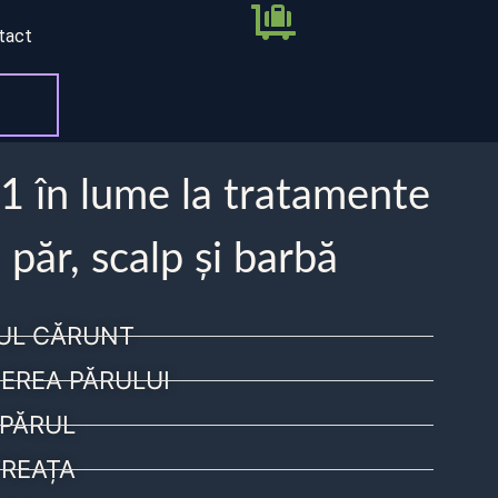
tact
 1 în lume la tratamente
 păr, scalp și barbă
UL CĂRUNT
EREA PĂRULUI
PĂRUL
REAȚA