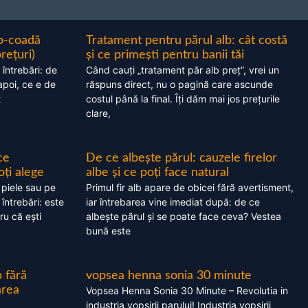
ap-coadă
Tratament pentru părul alb: cât costă
prețuri)
și ce primești pentru banii tăi
 întrebări: de
Când cauți „tratament păr alb preț”, vrei un
apoi, ce e de
răspuns direct, nu o pagină care ascunde
t
costul până la final. Îți dăm mai jos prețurile
clare,
ce
De ce albește părul: cauzele firelor
oți alege
albe și ce poți face natural
 piele sau pe
Primul fir alb apare de obicei fără avertisment,
 întrebări: este
iar întrebarea vine imediat după: de ce
ru că ești
albește părul și se poate face ceva? Vestea
bună este
 fără
vopsea henna sonia 30 minute
area
Vopsea Henna Sonia 30 Minute – Revolutia in
industria vopsirii parului! Industria vopsirii