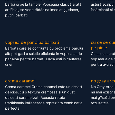
barbă și pe la tâmple. Vopseaua clasică arată
ustură scalpul
artificial, se vede rădăcina imediat și, sincer,
însărcinată și 
puțini bărbați
vopsea de par alba barbati
cu ce se cu
pe piele
Barbatii care se confrunta cu problema parului
alb pot gasi o solutie eficienta in vopseaua de
Cu ce se cura
par alba pentru barbati. Daca esti in cautarea
Vopseaua de p
unei
pentru a-ti sc
crema caramel
no gray are
Crema caramel Crema caramel este un desert
No Gray Area 
delicios, cu o textura cremoasa si un gust
nu mai exist? s
dulce si caramelizat. Aceasta reteta
mai g?se?ti pr
traditionala italieneasca reprezinta combinatia
rezultatele
perfecta