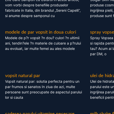
vom vorbi despre benefiile produselor
produse cosme
fabricate in Italia, din brandul „Sereni Capelli”,
ingrijirea pieli
si anume despre samponul cu
produse sunt fa
modele de par vopsit in doua culori
spray vops
Modele de p?r vopsit ?n dou? culori ?n ultimii
Spray Vopsea P
ani, tendin?ele ?n materie de culoare a p?rului
si rapida pent
au evoluat, iar multe femei au ales modele
tau? Acum ai 
par DM, o
vopsit natural par
ulei de hidr
Vopsit natural par: solutia perfecta pentru un
Ulei de hidrata
par frumos si sanatos In ziua de azi, multe
parului este un
persoane sunt preocupate de aspectul parului
ingrijirea paru
lor si cauta
beneficii pent