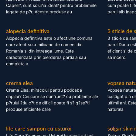
Capelli”, sunt solu?ia ideal? pentru problemele
cum poate fi f
legate de p?r. Aceste produse au
parul alb inapo
alopecia definitiva
3 sticle de
Alopecia definitiva este o afectiune comuna
3 sticle de sa
care afecteaza milioane de oameni din
parul Daca est
Romania si din intreaga lume. Este
eficient si de 
caracterizata prin pierderea partiala sau
sa incerci
completa a
crema elea
vopsea natu
Crema Elea: miracolul pentru podoaba
Vopsea natura
capilar? Cei care se confrunt? cu probleme ale
castigat din c
p?rului ?tiu c?t de dificil poate fi s? g?se?ti
ultimii ani. Es
produse eficiente care
naturala
life care sampon cu usturoi
solgar skin 
Life Care Sampon cu Usturoi In acest articol,
Solgar Skin Na