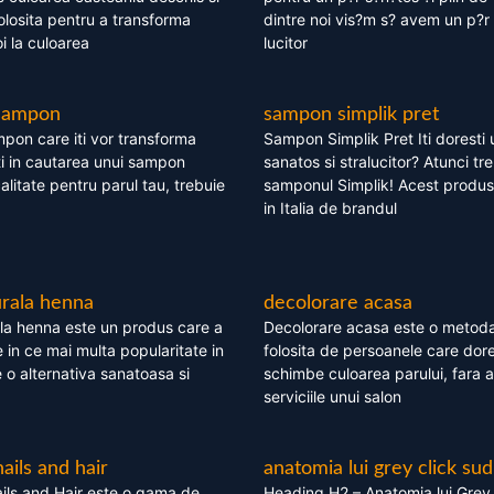
olosita pentru a transforma
dintre noi vis?m s? avem un p?r 
i la culoarea
lucitor
 sampon
sampon simplik pret
mpon care iti vor transforma
Sampon Simplik Pret Iti doresti 
i in cautarea unui sampon
sanatos si stralucitor? Atunci tr
calitate pentru parul tau, trebuie
samponul Simplik! Acest produs 
in Italia de brandul
rala henna
decolorare acasa
la henna este un produs care a
Decolorare acasa este o metoda
e in ce mai multa popularitate in
folosita de persoanele care dore
te o alternativa sanatoasa si
schimbe culoarea parului, fara a
serviciile unui salon
nails and hair
anatomia lui grey click sud
ils and Hair este o gama de
Heading H2 – Anatomia lui Grey