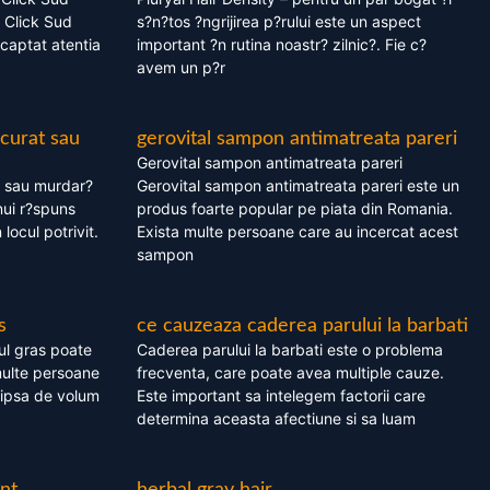
 Click Sud
s?n?tos ?ngrijirea p?rului este un aspect
captat atentia
important ?n rutina noastr? zilnic?. Fie c?
avem un p?r
 curat sau
gerovital sampon antimatreata pareri
Gerovital sampon antimatreata pareri
t sau murdar?
Gerovital sampon antimatreata pareri este un
nui r?spuns
produs foarte popular pe piata din Romania.
 locul potrivit.
Exista multe persoane care au incercat acest
sampon
s
ce cauzeaza caderea parului la barbati
ul gras poate
Caderea parului la barbati este o problema
multe persoane
frecventa, care poate avea multiple cauze.
 lipsa de volum
Este important sa intelegem factorii care
determina aceasta afectiune si sa luam