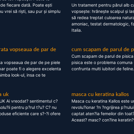
 de fiecare dată. Poate ești
Un tratament pentru părul alb c
nu vrei să riști, sau pur și simplu
vopsește: hrănește scalpul și l
să redea treptat culoarea natura
amoniac, testat dermatologic, fa
Italia.
rata vopseaua de par de
cum scapam de parul de p
Cum scapam de parul de pisica
ta vopseaua de par de pe piele
pisica este o problema comuna 
ar poate fi o alegere excelenta
confrunta multi iubitori de feline
himba look-ul, insa ce te
a uk
masca cu keratina kallos
UK Ai vreodat? sentimentul c?
Masca cu keratina Kallos este 
olu?ii pentru p?rul t?u? C? nu
revolu?ionar ?n ?ngrijirea p?rului
oduse eficiente care s?-?i ofere
captat aten?ia femeilor din toat
Aceast? masc? con?ine keratin?,