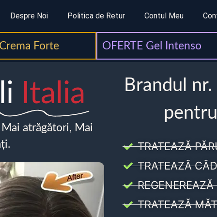
Despre Noi
Politica de Retur
Contul Meu
Con
Crema Forte
OFERTE Gel Intenso
Brandul nr.
li
Italia
pentru
, Mai atrăgători, Mai
ți.
TRATEAZĂ PĂR
TRATEAZĂ CĂD
REGENEREAZĂ 
TRATEAZĂ MĂT