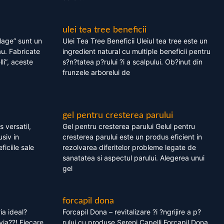
ulei tea tree beneficii
olage” sunt un
Ulei Tea Tree Beneficii Uleiul tea tree este un
au. Fabricate
ingredient natural cu multiple beneficii pentru
li”, aceste
s?n?tatea p?rului ?i a scalpului. Ob?inut din
frunzele arborelui de
gel pentru cresterea parului
 versatil,
Gel pentru cresterea parului Gelul pentru
usiv in
cresterea parului este un produs eficient in
ficiile sale
rezolvarea diferitelor probleme legate de
sanatatea si aspectul parului. Alegerea unui
gel
forcapil dona
ia ideal?
Forcapil Dona – revitalizare ?i ?ngrijire a p?
via??! Fiecare
rului cu produse Sereni Capelli Forcapil Dona