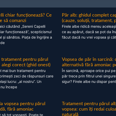
lli chiar funcționează? Ce
Păr alb: ghidul complet c
nte să comanzi
(cauze, soluții, tratament, 
aici căutând „Sereni Capelli
Firele albe ridică mereu aceleași
hiar funcționează”, scepticismul
ce au apărut, dacă se pot da în
 și sănătos. Piața de îngrijire a
făcut dacă nu vrei vopsea și câ
 de
 tratament pentru părul
Vopsea de păr în sarcină: 
alegi corect (ghid onest)
alternativă fără amoniac p
l mai bun tratament pentru
În sarcină, aproape orice pui pe
 primești zeci de răspunsuri care
păr trece prin filtrul unei singure
ași lucru: „al nostru”. Un
sigur? Firele albe nu dispar pent
 nu începe
 la vopsea pentru părul
Tratament pentru părul alb
ndă, fără amoniac
vopsea: cum îți redai culo
naturală
t să tot vopsești. Poate te