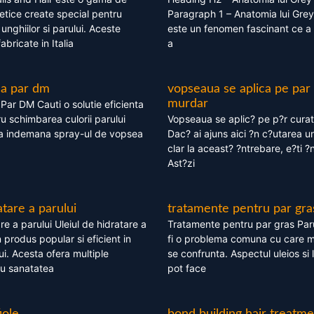
tice create special pentru
Paragraph 1 – Anatomia lui Grey
i, unghiilor si parului. Aceste
este un fenomen fascinant ce a 
bricate in Italia
a
ea par dm
vopseaua se aplica pe par
murdar
ar DM Cauti o solutie eficienta
ru schimbarea culorii parului
Vopseaua se aplic? pe p?r cura
la indemana spray-ul de vopsea
Dac? ai ajuns aici ?n c?utarea u
clar la aceast? ?ntrebare, e?ti ?n
Ast?zi
atare a parului
tratamente pentru par gra
re a parului Uleiul de hidratare a
Tratamente pentru par gras Par
 produs popular si eficient in
fi o problema comuna cu care 
lui. Acesta ofera multiple
se confrunta. Aspectul uleios si
ru sanatatea
pot face