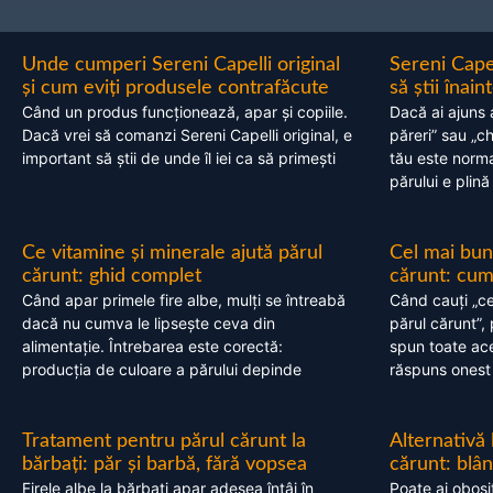
Unde cumperi Sereni Capelli original
Sereni Cape
și cum eviți produsele contrafăcute
să știi înai
Când un produs funcționează, apar și copiile.
Dacă ai ajuns 
Dacă vrei să comanzi Sereni Capelli original, e
păreri” sau „c
important să știi de unde îl iei ca să primești
tău este normal
părului e plină
Ce vitamine și minerale ajută părul
Cel mai bun
cărunt: ghid complet
cărunt: cum 
Când apar primele fire albe, mulți se întreabă
Când cauți „ce
dacă nu cumva le lipsește ceva din
părul cărunt”,
alimentație. Întrebarea este corectă:
spun toate acel
producția de culoare a părului depinde
răspuns onest
Tratament pentru părul cărunt la
Alternativă
bărbați: păr și barbă, fără vopsea
cărunt: blâ
Firele albe la bărbați apar adesea întâi în
Poate ai obosi