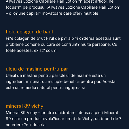
Allwaves Lozione Capillare Hair Lotion ?n acest articol, ne
focus?m pe produsul „Allwaves Lozione Capillare Hair Lotion”
– o lo?iune capilar? inovatoare care ofer? multiple
fiole colagen de baut
Fi?e colagen de b?ut Firul de p?r alb ?i c?derea acestuia sunt
probleme comune cu care se confrunt? multe persoane. Cu
toate acestea, exist? solu?ii
uleiu de masline pentru par
Uleiul de masline pentru par Uleiul de masline este un
ingredient minunat cu multiple beneficii pentru par. Acesta
este un remediu natural pentru ingrijirea si
mineral 89 vichy
Mineral 89 Vichy – pentru o hidratare intensa a pielii Mineral
89 este un produs revolu?ionar creat de Vichy, un brand de ?
ncredere ?n industria