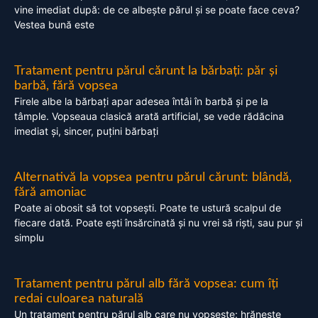
vine imediat după: de ce albește părul și se poate face ceva?
Vestea bună este
Tratament pentru părul cărunt la bărbați: păr și
barbă, fără vopsea
Firele albe la bărbați apar adesea întâi în barbă și pe la
tâmple. Vopseaua clasică arată artificial, se vede rădăcina
imediat și, sincer, puțini bărbați
Alternativă la vopsea pentru părul cărunt: blândă,
fără amoniac
Poate ai obosit să tot vopsești. Poate te ustură scalpul de
fiecare dată. Poate ești însărcinată și nu vrei să riști, sau pur și
simplu
Tratament pentru părul alb fără vopsea: cum îți
redai culoarea naturală
Un tratament pentru părul alb care nu vopsește: hrănește