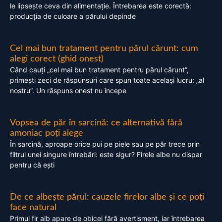
le lipsește ceva din alimentație. Întrebarea este corectă:
producția de culoare a părului depinde
Cel mai bun tratament pentru părul cărunt: cum
alegi corect (ghid onest)
Când cauți „cel mai bun tratament pentru părul cărunt”,
primești zeci de răspunsuri care spun toate același lucru: „al
nostru”. Un răspuns onest nu începe
Vopsea de păr în sarcină: ce alternativă fără
amoniac poți alege
În sarcină, aproape orice pui pe piele sau pe păr trece prin
filtrul unei singure întrebări: este sigur? Firele albe nu dispar
pentru că ești
De ce albește părul: cauzele firelor albe și ce poți
face natural
Primul fir alb apare de obicei fără avertisment, iar întrebarea