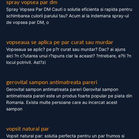
spray vopsea par dm
Spray Vopsea Par DM Cauti o solutie eficienta si rapida pentru
schimbarea culorii parului tau? Acum ai la indemana spray-ul
de vopsea par DM, o
vopseaua se aplica pe par curat sau murdar
Vopseaua se aplic? pe p?r curat sau murdar? Dac? ai ajuns
aici ?n c?utarea unui r?spuns clar la aceast? ?ntrebare, e?ti ?n
locul potrivit. Ast?zi
gerovital sampon antimatreata pareri
Gerovital sampon antimatreata pareri Gerovital sampon
antimatreata pareri este un produs foarte popular pe piata din
Romania. Exista multe persoane care au incercat acest
sampon
vopsit natural par
Vopsit natural par: solutia perfecta pentru un par frumos si