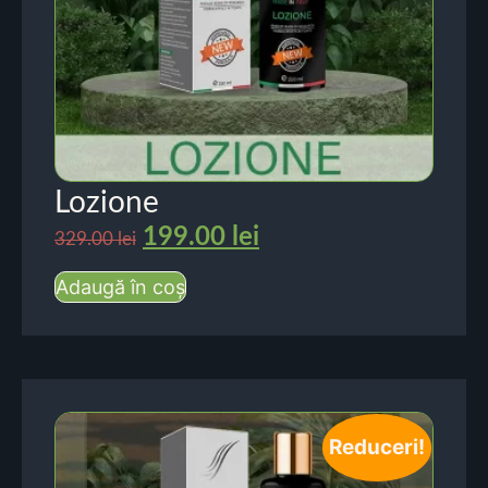
Lozione
199.00
lei
329.00
lei
Adaugă în coș
Reduceri!