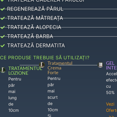
REGENEREAZĂ PĂRUL
TRATEAZĂ MĂTREAȚA
TRATEAZĂ ALOPECIA
TRATEAZĂ BARBA
TRATEAZĂ DERMATITA
CE PRODUSE TREBUIE SĂ UTILIZAȚI?
Tratamentul
GEL
Crema
INT
TRATAMENTUL
Forte
LOZIONE
Acce
Pentru
Pentru
efect
păr
păr
cu
mai
mai
50%
scurt
lung
de
de
Vezi
10cm
10cm
Ofert
Si
>>