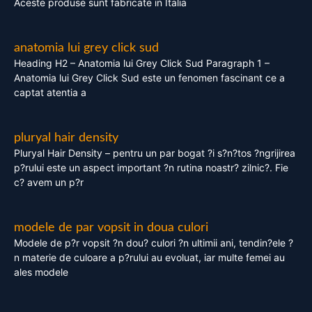
Aceste produse sunt fabricate in Italia
anatomia lui grey click sud
Heading H2 – Anatomia lui Grey Click Sud Paragraph 1 –
Anatomia lui Grey Click Sud este un fenomen fascinant ce a
captat atentia a
pluryal hair density
Pluryal Hair Density – pentru un par bogat ?i s?n?tos ?ngrijirea
p?rului este un aspect important ?n rutina noastr? zilnic?. Fie
c? avem un p?r
modele de par vopsit in doua culori
Modele de p?r vopsit ?n dou? culori ?n ultimii ani, tendin?ele ?
n materie de culoare a p?rului au evoluat, iar multe femei au
ales modele