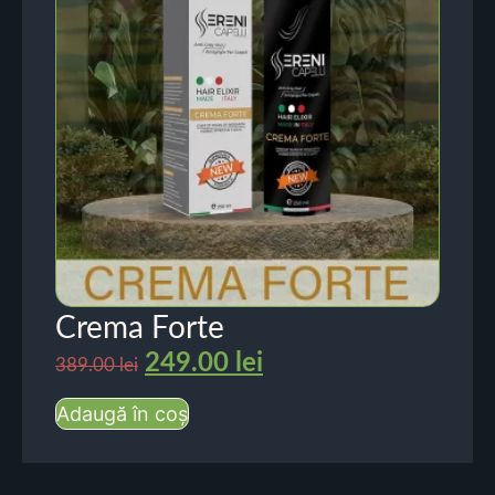
Crema Forte
249.00
lei
389.00
lei
Adaugă în coș