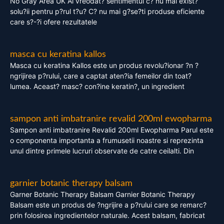
No Gray Area UK Ai vreodat? sentimentul c? nu mai exist?
solu?ii pentru p?rul t?u? C? nu mai g?se?ti produse eficiente
care s?-?i ofere rezultatele
masca cu keratina kallos
Masca cu keratina Kallos este un produs revolu?ionar ?n ?
ngrijirea p?rului, care a captat aten?ia femeilor din toat?
lumea. Aceast? masc? con?ine keratin?, un ingredient
sampon anti imbatranire revalid 200ml ewopharma
Sampon anti imbatranire Revalid 200ml Ewopharma Parul este
o componenta importanta a frumusetii noastre si reprezinta
unul dintre primele lucruri observate de catre ceilalti. Din
garnier botanic therapy balsam
Garner Botanic Therapy Balsam Garnier Botanic Therapy
Balsam este un produs de ?ngrijire a p?rului care se remarc?
prin folosirea ingredientelor naturale. Acest balsam, fabricat