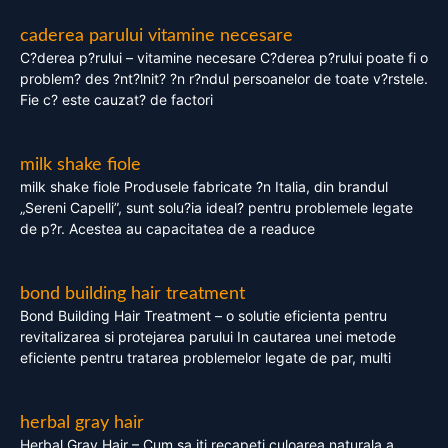
caderea parului vitamine necesare
C?derea p?rului – vitamine necesare C?derea p?rului poate fi o
problem? des ?nt?lnit? ?n r?ndul persoanelor de toate v?rstele.
Fie c? este cauzat? de factori
milk shake fiole
milk shake fiole Produsele fabricate ?n Italia, din brandul
„Sereni Capelli”, sunt solu?ia ideal? pentru problemele legate
de p?r. Acestea au capacitatea de a readuce
bond building hair treatment
Bond Building Hair Treatment – o solutie eficienta pentru
revitalizarea si protejarea parului In cautarea unei metode
eficiente pentru tratarea problemelor legate de par, multi
herbal gray hair
Herbal Gray Hair – Cum sa iti recapeti culoarea naturala a