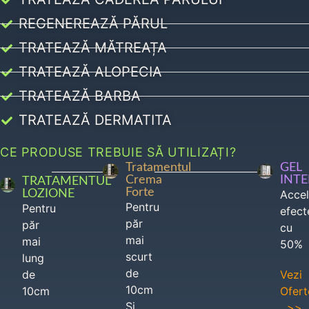
REGENEREAZĂ PĂRUL
TRATEAZĂ MĂTREAȚA
TRATEAZĂ ALOPECIA
TRATEAZĂ BARBA
TRATEAZĂ DERMATITA
CE PRODUSE TREBUIE SĂ UTILIZAȚI?
Tratamentul
GEL
Crema
INT
TRATAMENTUL
Forte
LOZIONE
Acce
Pentru
Pentru
efect
păr
păr
cu
mai
mai
50%
scurt
lung
de
de
Vezi
10cm
10cm
Ofert
Si
>>