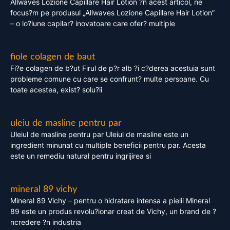
Allwaves Lozione Capillare Hair Lotion ?n acest articol, ne
focus?m pe produsul „Allwaves Lozione Capillare Hair Lotion”
– o lo?iune capilar? inovatoare care ofer? multiple
fiole colagen de baut
Fi?e colagen de b?ut Firul de p?r alb ?i c?derea acestuia sunt
probleme comune cu care se confrunt? multe persoane. Cu
toate acestea, exist? solu?ii
uleiu de masline pentru par
Uleiul de masline pentru par Uleiul de masline este un
ingredient minunat cu multiple beneficii pentru par. Acesta
este un remediu natural pentru ingrijirea si
mineral 89 vichy
Mineral 89 Vichy – pentru o hidratare intensa a pielii Mineral
89 este un produs revolu?ionar creat de Vichy, un brand de ?
ncredere ?n industria