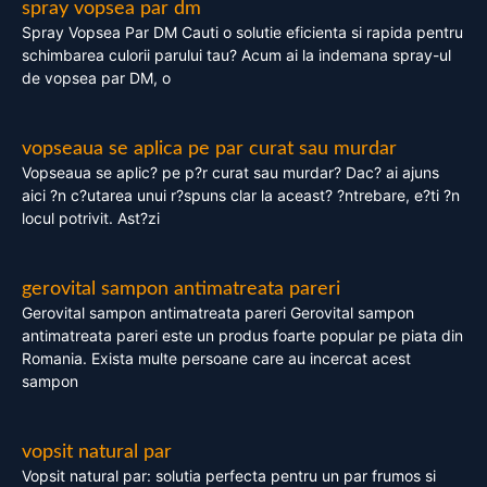
spray vopsea par dm
Spray Vopsea Par DM Cauti o solutie eficienta si rapida pentru
schimbarea culorii parului tau? Acum ai la indemana spray-ul
de vopsea par DM, o
vopseaua se aplica pe par curat sau murdar
Vopseaua se aplic? pe p?r curat sau murdar? Dac? ai ajuns
aici ?n c?utarea unui r?spuns clar la aceast? ?ntrebare, e?ti ?n
locul potrivit. Ast?zi
gerovital sampon antimatreata pareri
Gerovital sampon antimatreata pareri Gerovital sampon
antimatreata pareri este un produs foarte popular pe piata din
Romania. Exista multe persoane care au incercat acest
sampon
vopsit natural par
Vopsit natural par: solutia perfecta pentru un par frumos si