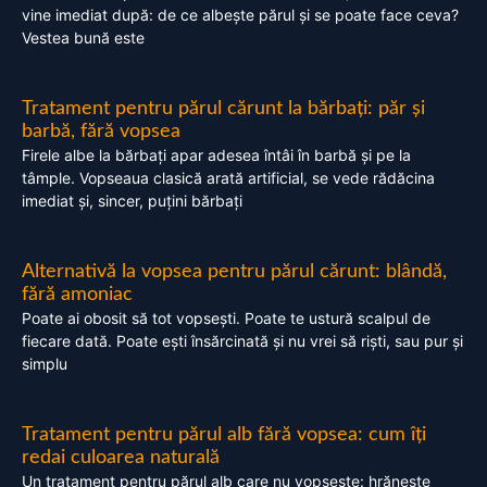
vine imediat după: de ce albește părul și se poate face ceva?
Vestea bună este
Tratament pentru părul cărunt la bărbați: păr și
barbă, fără vopsea
Firele albe la bărbați apar adesea întâi în barbă și pe la
tâmple. Vopseaua clasică arată artificial, se vede rădăcina
imediat și, sincer, puțini bărbați
Alternativă la vopsea pentru părul cărunt: blândă,
fără amoniac
Poate ai obosit să tot vopsești. Poate te ustură scalpul de
fiecare dată. Poate ești însărcinată și nu vrei să riști, sau pur și
simplu
Tratament pentru părul alb fără vopsea: cum îți
redai culoarea naturală
Un tratament pentru părul alb care nu vopsește: hrănește