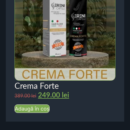
Crema Forte
249.00
lei
389.00
lei
Adaugă în coș