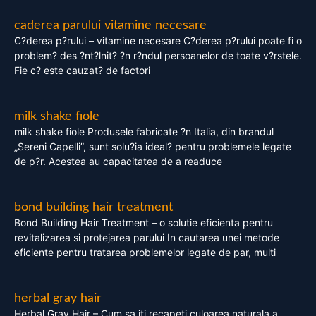
caderea parului vitamine necesare
C?derea p?rului – vitamine necesare C?derea p?rului poate fi o
problem? des ?nt?lnit? ?n r?ndul persoanelor de toate v?rstele.
Fie c? este cauzat? de factori
milk shake fiole
milk shake fiole Produsele fabricate ?n Italia, din brandul
„Sereni Capelli”, sunt solu?ia ideal? pentru problemele legate
de p?r. Acestea au capacitatea de a readuce
bond building hair treatment
Bond Building Hair Treatment – o solutie eficienta pentru
revitalizarea si protejarea parului In cautarea unei metode
eficiente pentru tratarea problemelor legate de par, multi
herbal gray hair
Herbal Gray Hair – Cum sa iti recapeti culoarea naturala a