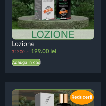
Lozione
199.00
lei
329.00
lei
Adaugă în coș
Reduceri!