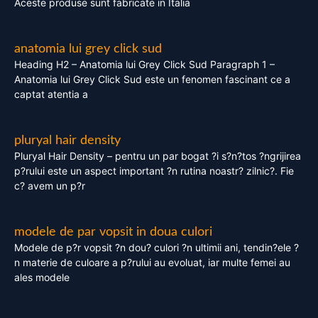
Aceste produse sunt fabricate in Italia
anatomia lui grey click sud
Heading H2 – Anatomia lui Grey Click Sud Paragraph 1 –
Anatomia lui Grey Click Sud este un fenomen fascinant ce a
captat atentia a
pluryal hair density
Pluryal Hair Density – pentru un par bogat ?i s?n?tos ?ngrijirea
p?rului este un aspect important ?n rutina noastr? zilnic?. Fie
c? avem un p?r
modele de par vopsit in doua culori
Modele de p?r vopsit ?n dou? culori ?n ultimii ani, tendin?ele ?
n materie de culoare a p?rului au evoluat, iar multe femei au
ales modele