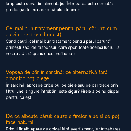
le lipsește ceva din alimentație. Întrebarea este corectă:
producția de culoare a părului depinde
Cel mai bun tratament pentru părul cărunt: cum
alegi corect (ghid onest)
Când cauți „cel mai bun tratament pentru părul cărunt”,
primești zeci de răspunsuri care spun toate același lucru: „al
nostru”. Un răspuns onest nu începe
Vopsea de păr în sarcină: ce alternativă fără
amoniac poți alege
În sarcină, aproape orice pui pe piele sau pe păr trece prin
filtrul unei singure întrebări: este sigur? Firele albe nu dispar
pentru că ești
De ce albește părul: cauzele firelor albe și ce poți
face natural
Primul fir alb apare de obicei fără avertisment, iar întrebarea