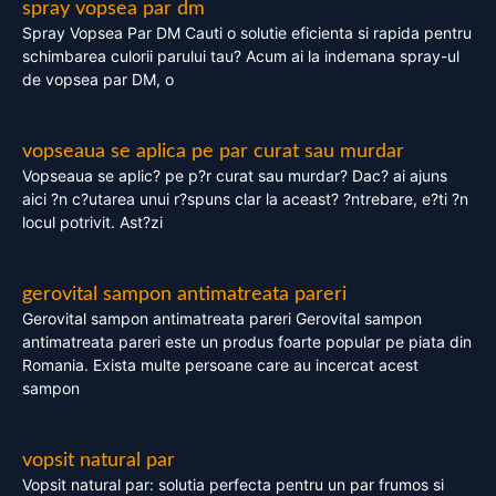
spray vopsea par dm
Spray Vopsea Par DM Cauti o solutie eficienta si rapida pentru
schimbarea culorii parului tau? Acum ai la indemana spray-ul
de vopsea par DM, o
vopseaua se aplica pe par curat sau murdar
Vopseaua se aplic? pe p?r curat sau murdar? Dac? ai ajuns
aici ?n c?utarea unui r?spuns clar la aceast? ?ntrebare, e?ti ?n
locul potrivit. Ast?zi
gerovital sampon antimatreata pareri
Gerovital sampon antimatreata pareri Gerovital sampon
antimatreata pareri este un produs foarte popular pe piata din
Romania. Exista multe persoane care au incercat acest
sampon
vopsit natural par
Vopsit natural par: solutia perfecta pentru un par frumos si