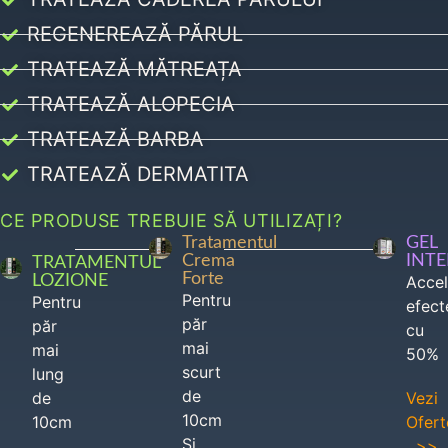
REGENEREAZĂ PĂRUL
TRATEAZĂ MĂTREAȚA
TRATEAZĂ ALOPECIA
TRATEAZĂ BARBA
TRATEAZĂ DERMATITA
CE PRODUSE TREBUIE SĂ UTILIZAȚI?
Tratamentul
GEL
Crema
INT
TRATAMENTUL
Forte
LOZIONE
Acce
Pentru
Pentru
efect
păr
păr
cu
mai
mai
50%
scurt
lung
de
de
Vezi
10cm
10cm
Ofert
Si
>>