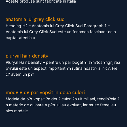
Aceste produse sunt fabricate in Italia
anatomia lui grey click sud
Heading H2 – Anatomia lui Grey Click Sud Paragraph 1 –
Anatomia lui Grey Click Sud este un fenomen fascinant ce a
captat atentia a
pluryal hair density
Pluryal Hair Density – pentru un par bogat ?i s?n?tos ?ngrijirea
p?rului este un aspect important ?n rutina noastr? zilnic?. Fie
c? avem un p?r
modele de par vopsit in doua culori
Modele de p?r vopsit ?n dou? culori ?n ultimii ani, tendin?ele ?
n materie de culoare a p?rului au evoluat, iar multe femei au
ales modele