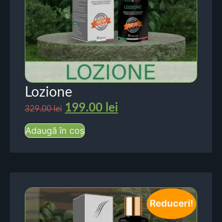
Lozione
199.00
lei
329.00
lei
Adaugă în coș
Reduceri!