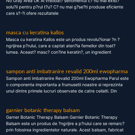
No Gray Area UK Ai vreodat? sentimentul c? nu mai exist?
solu?ii pentru p?rul t?u? C? nu mai g?se?ti produse eficiente
care s?-?i ofere rezultatele
masca cu keratina kallos
Masca cu keratina Kallos este un produs revolu?ionar ?n ?
ngrijirea p?rului, care a captat aten?ia femeilor din toat?
lumea. Aceast? masc? con?ine keratin?, un ingredient
sampon anti imbatranire revalid 200ml ewopharma
Sampon anti imbatranire Revalid 200ml Ewopharma Parul este
o componenta importanta a frumusetii noastre si reprezinta
unul dintre primele lucruri observate de catre ceilalti. Din
garnier botanic therapy balsam
Garner Botanic Therapy Balsam Garnier Botanic Therapy
Balsam este un produs de ?ngrijire a p?rului care se remarc?
prin folosirea ingredientelor naturale. Acest balsam, fabricat