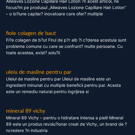
Allwaves Lozione Capillare Hair Lotion ?n acest articol, ne
focus?m pe produsul „Allwaves Lozione Capillare Hair Lotion”
– o lo?iune capilar? inovatoare care ofer? multiple
fiole colagen de baut
Fi?e colagen de b?ut Firul de p?r alb ?i c?derea acestuia sunt
probleme comune cu care se confrunt? multe persoane. Cu
toate acestea, exist? solu?ii
uleiu de masline pentru par
Uleiul de masline pentru par Uleiul de masline este un
ingredient minunat cu multiple beneficii pentru par. Acesta
este un remediu natural pentru ingrijirea si
mineral 89 vichy
Mineral 89 Vichy – pentru o hidratare intensa a pielii Mineral
89 este un produs revolu?ionar creat de Vichy, un brand de ?
ncredere ?n industria