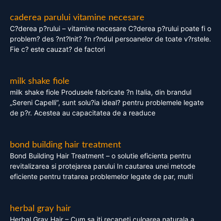
caderea parului vitamine necesare
C?derea p?rului – vitamine necesare C?derea p?rului poate fi o
problem? des ?nt?lnit? ?n r?ndul persoanelor de toate v?rstele.
Fie c? este cauzat? de factori
milk shake fiole
milk shake fiole Produsele fabricate ?n Italia, din brandul
„Sereni Capelli”, sunt solu?ia ideal? pentru problemele legate
de p?r. Acestea au capacitatea de a readuce
bond building hair treatment
Bond Building Hair Treatment – o solutie eficienta pentru
revitalizarea si protejarea parului In cautarea unei metode
eficiente pentru tratarea problemelor legate de par, multi
herbal gray hair
Herbal Gray Hair – Cum sa iti recapeti culoarea naturala a