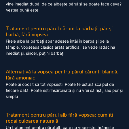
vine imediat după: de ce albește părul și se poate face ceva?
Vestea bună este
Tratament pentru părul cărunt la bărbați: păr și
barbă, fără vopsea
Firele albe la bărbați apar adesea întâi în barbă și pe la
tâmple. Vopseaua clasică arată artificial, se vede rădăcina
imediat și, sincer, puțini bărbați
Alternativă la vopsea pentru părul cărunt: blândă,
fără amoniac
Poate ai obosit să tot vopsești. Poate te ustură scalpul de
fiecare dată. Poate ești însărcinată și nu vrei să riști, sau pur și
simplu
Tratament pentru părul alb fără vopsea: cum îți
redai culoarea naturală
Un tratament pentru părul alb care nu vopsește: hrănește