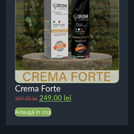
Crema Forte
249.00
lei
389.00
lei
Adaugă în coș