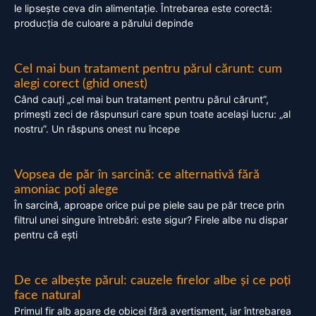
le lipsește ceva din alimentație. Întrebarea este corectă:
producția de culoare a părului depinde
Cel mai bun tratament pentru părul cărunt: cum
alegi corect (ghid onest)
Când cauți „cel mai bun tratament pentru părul cărunt”,
primești zeci de răspunsuri care spun toate același lucru: „al
nostru”. Un răspuns onest nu începe
Vopsea de păr în sarcină: ce alternativă fără
amoniac poți alege
În sarcină, aproape orice pui pe piele sau pe păr trece prin
filtrul unei singure întrebări: este sigur? Firele albe nu dispar
pentru că ești
De ce albește părul: cauzele firelor albe și ce poți
face natural
Primul fir alb apare de obicei fără avertisment, iar întrebarea