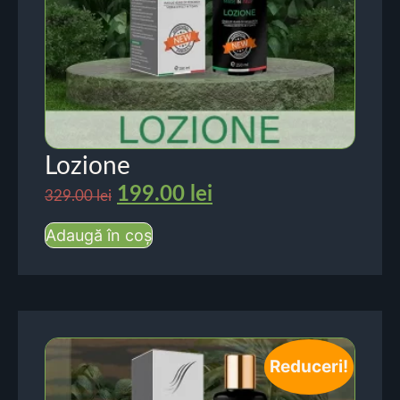
Lozione
199.00
lei
329.00
lei
Adaugă în coș
Reduceri!