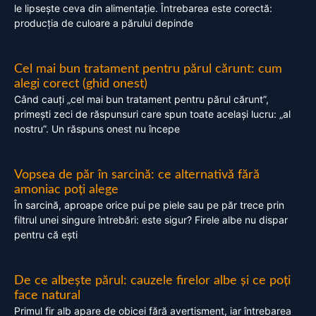
le lipsește ceva din alimentație. Întrebarea este corectă:
producția de culoare a părului depinde
Cel mai bun tratament pentru părul cărunt: cum
alegi corect (ghid onest)
Când cauți „cel mai bun tratament pentru părul cărunt”,
primești zeci de răspunsuri care spun toate același lucru: „al
nostru”. Un răspuns onest nu începe
Vopsea de păr în sarcină: ce alternativă fără
amoniac poți alege
În sarcină, aproape orice pui pe piele sau pe păr trece prin
filtrul unei singure întrebări: este sigur? Firele albe nu dispar
pentru că ești
De ce albește părul: cauzele firelor albe și ce poți
face natural
Primul fir alb apare de obicei fără avertisment, iar întrebarea