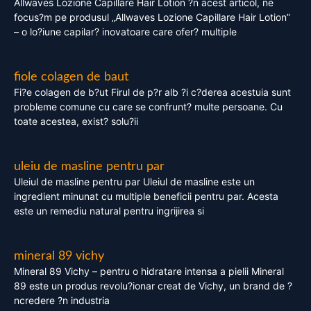
Allwaves Lozione Capillare Hair Lotion ?n acest articol, ne
focus?m pe produsul „Allwaves Lozione Capillare Hair Lotion”
– o lo?iune capilar? inovatoare care ofer? multiple
fiole colagen de baut
Fi?e colagen de b?ut Firul de p?r alb ?i c?derea acestuia sunt
probleme comune cu care se confrunt? multe persoane. Cu
toate acestea, exist? solu?ii
uleiu de masline pentru par
Uleiul de masline pentru par Uleiul de masline este un
ingredient minunat cu multiple beneficii pentru par. Acesta
este un remediu natural pentru ingrijirea si
mineral 89 vichy
Mineral 89 Vichy – pentru o hidratare intensa a pielii Mineral
89 este un produs revolu?ionar creat de Vichy, un brand de ?
ncredere ?n industria