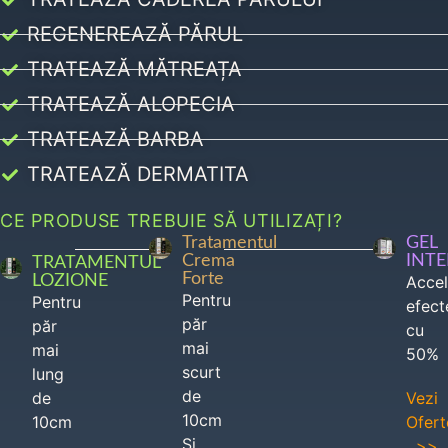
REGENEREAZĂ PĂRUL
TRATEAZĂ MĂTREAȚA
TRATEAZĂ ALOPECIA
TRATEAZĂ BARBA
TRATEAZĂ DERMATITA
CE PRODUSE TREBUIE SĂ UTILIZAȚI?
Tratamentul
GEL
Crema
INT
TRATAMENTUL
Forte
LOZIONE
Acce
Pentru
Pentru
efect
păr
păr
cu
mai
mai
50%
scurt
lung
de
de
Vezi
10cm
10cm
Ofert
Si
>>