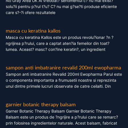
No Gray Area UK Ai vreodat? sentimentul c? nu mai exist?
solu?ii pentru p?rul t?u? C? nu mai g?se?ti produse eficiente
care s?-?i ofere rezultatele
masca cu keratina kallos
Masca cu keratina Kallos este un produs revolu?ionar ?n ?
ngrijirea p?rului, care a captat aten?ia femeilor din toat?
lumea. Aceast? masc? con?ine keratin?, un ingredient
sampon anti imbatranire revalid 200ml ewopharma
Sampon anti imbatranire Revalid 200ml Ewopharma Parul este
o componenta importanta a frumusetii noastre si reprezinta
unul dintre primele lucruri observate de catre ceilalti. Din
garnier botanic therapy balsam
Garner Botanic Therapy Balsam Garnier Botanic Therapy
Balsam este un produs de ?ngrijire a p?rului care se remarc?
prin folosirea ingredientelor naturale. Acest balsam, fabricat