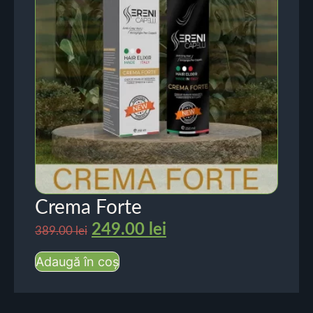
Crema Forte
249.00
lei
389.00
lei
Adaugă în coș