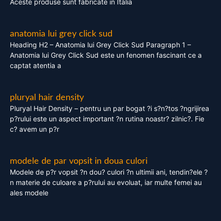
Aceste produse sunt fabricate in Italia
anatomia lui grey click sud
Heading H2 – Anatomia lui Grey Click Sud Paragraph 1 –
Anatomia lui Grey Click Sud este un fenomen fascinant ce a
captat atentia a
pluryal hair density
Pluryal Hair Density – pentru un par bogat ?i s?n?tos ?ngrijirea
p?rului este un aspect important ?n rutina noastr? zilnic?. Fie
c? avem un p?r
modele de par vopsit in doua culori
Modele de p?r vopsit ?n dou? culori ?n ultimii ani, tendin?ele ?
n materie de culoare a p?rului au evoluat, iar multe femei au
ales modele