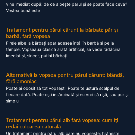
vine imediat după: de ce albește părul și se poate face ceva?
Vestea bună este
Tratament pentru părul cărunt la bărbați: păr și
barbă, fără vopsea
Firele albe la bărbați apar adesea întâi în barbă și pe la
tâmple. Vopseaua clasică arată artificial, se vede rădăcina
imediat și, sincer, puțini bărbați
Alternativă la vopsea pentru părul cărunt: blândă,
fără amoniac
Poate ai obosit să tot vopsești. Poate te ustură scalpul de
fiecare dată. Poate ești însărcinată și nu vrei să riști, sau pur și
simplu
Tratament pentru părul alb fără vopsea: cum îți
redai culoarea naturală
Un tratament pentru părul alb care nu vopsește: hrănește