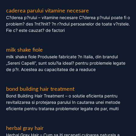
caderea parului vitamine necesare
C?derea p?rului – vitamine necesare C?derea p?rului poate fi o
problem? des ?nt?lnit? ?n r?ndul persoanelor de toate v?rstele.
Fie c? este cauzat? de factori
milk shake fiole
milk shake fiole Produsele fabricate ?n Italia, din brandul
„Sereni Capelli”, sunt solu?ia ideal? pentru problemele legate
de p?r. Acestea au capacitatea de a readuce
bond building hair treatment
Bond Building Hair Treatment – o solutie eficienta pentru
revitalizarea si protejarea parului In cautarea unei metode
eficiente pentru tratarea problemelor legate de par, multi
herbal gray hair
Herbal Gray Hair – Cum sa iti recapeti culoarea naturala a