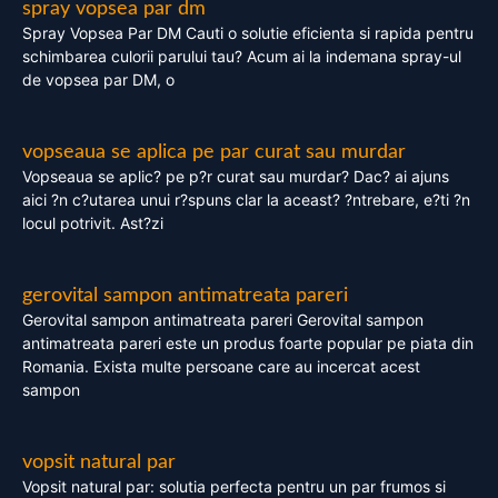
spray vopsea par dm
Spray Vopsea Par DM Cauti o solutie eficienta si rapida pentru
schimbarea culorii parului tau? Acum ai la indemana spray-ul
de vopsea par DM, o
vopseaua se aplica pe par curat sau murdar
Vopseaua se aplic? pe p?r curat sau murdar? Dac? ai ajuns
aici ?n c?utarea unui r?spuns clar la aceast? ?ntrebare, e?ti ?n
locul potrivit. Ast?zi
gerovital sampon antimatreata pareri
Gerovital sampon antimatreata pareri Gerovital sampon
antimatreata pareri este un produs foarte popular pe piata din
Romania. Exista multe persoane care au incercat acest
sampon
vopsit natural par
Vopsit natural par: solutia perfecta pentru un par frumos si