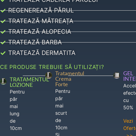
REGENEREAZĂ PĂRUL
TRATEAZĂ MĂTREAȚA
TRATEAZĂ ALOPECIA
TRATEAZĂ BARBA
TRATEAZĂ DERMATITA
CE PRODUSE TREBUIE SĂ UTILIZAȚI?
Tratamentul
GEL
Crema
INT
TRATAMENTUL
Forte
LOZIONE
Acce
Pentru
Pentru
efect
păr
păr
cu
mai
mai
50%
scurt
lung
de
de
Vezi
10cm
10cm
Ofert
Si
>>