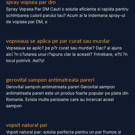
spray vopsea par dm
Spray Vopsea Par DM Cauti o solutie eficienta si rapida pentru
schimbarea culorii parului tau? Acum ai la indemana spray-ul
de vopsea par DM, o
vopseaua se aplica pe par curat sau murdar
Vopseaua se aplic? pe p?r curat sau murdar? Dac? ai ajuns
aici ?n c?utarea unui r?spuns clar la aceast? ?ntrebare, e?ti ?n
locul potrivit. Ast?zi
gerovital sampon antimatreata pareri
Gerovital sampon antimatreata pareri Gerovital sampon
antimatreata pareri este un produs foarte popular pe piata din
Romania. Exista multe persoane care au incercat acest
sampon
vopsit natural par
Vopsit natural par: solutia perfecta pentru un par frumos si