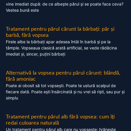
vine imediat după: de ce albește părul și se poate face ceva?
Vestea bună este
Tratament pentru părul cărunt la bărbați: păr și
barbă, fără vopsea
Firele albe la bărbați apar adesea întâi în barbă și pe la
tâmple. Vopseaua clasică arată artificial, se vede rădăcina
imediat și, sincer, puțini bărbați
Alternativă la vopsea pentru părul cărunt: blândă,
fără amoniac
Poate ai obosit să tot vopsești. Poate te ustură scalpul de
fiecare dată. Poate ești însărcinată și nu vrei să riști, sau pur și
simplu
Tratament pentru părul alb fără vopsea: cum îți
redai culoarea naturală
Un tratament pentru părul alb care nu vopsește: hrănește