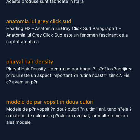
Aceste produse sunt fabricate in Italia
anatomia lui grey click sud
Heading H2 – Anatomia lui Grey Click Sud Paragraph 1 –
Anatomia lui Grey Click Sud este un fenomen fascinant ce a
captat atentia a
pluryal hair density
Pluryal Hair Density – pentru un par bogat ?i s?n?tos ?ngrijirea
p?rului este un aspect important ?n rutina noastr? zilnic?. Fie
c? avem un p?r
modele de par vopsit in doua culori
Modele de p?r vopsit ?n dou? culori ?n ultimii ani, tendin?ele ?
n materie de culoare a p?rului au evoluat, iar multe femei au
ales modele