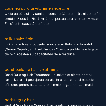
caderea parului vitamine necesare
C?derea p?rului – vitamine necesare C?derea p?rului poate fi o
problem? des ?nt?lnit? ?n r?ndul persoanelor de toate v?rstele.
Fie c? este cauzat? de factori
milk shake fiole
milk shake fiole Produsele fabricate ?n Italia, din brandul
„Sereni Capelli”, sunt solu?ia ideal? pentru problemele legate
de p?r. Acestea au capacitatea de a readuce
bond building hair treatment
Bond Building Hair Treatment – o solutie eficienta pentru
revitalizarea si protejarea parului In cautarea unei metode
eficiente pentru tratarea problemelor legate de par, multi
herbal gray hair
Herbal Gray Hair – Cum sa iti recapeti culoarea naturala a