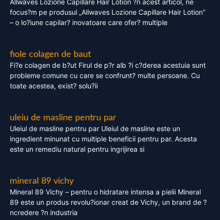
Allwaves Lozione Capillare Hair Lotion ?n acest articol, ne
focus?m pe produsul „Allwaves Lozione Capillare Hair Lotion”
– o lo?iune capilar? inovatoare care ofer? multiple
fiole colagen de baut
Fi?e colagen de b?ut Firul de p?r alb ?i c?derea acestuia sunt
probleme comune cu care se confrunt? multe persoane. Cu
toate acestea, exist? solu?ii
uleiu de masline pentru par
Uleiul de masline pentru par Uleiul de masline este un
ingredient minunat cu multiple beneficii pentru par. Acesta
este un remediu natural pentru ingrijirea si
mineral 89 vichy
Mineral 89 Vichy – pentru o hidratare intensa a pielii Mineral
89 este un produs revolu?ionar creat de Vichy, un brand de ?
ncredere ?n industria