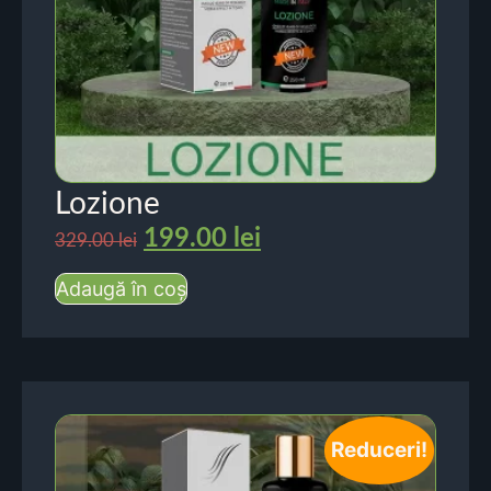
Lozione
199.00
lei
329.00
lei
Adaugă în coș
Reduceri!