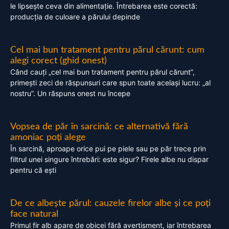
le lipsește ceva din alimentație. Întrebarea este corectă:
producția de culoare a părului depinde
Cel mai bun tratament pentru părul cărunt: cum
alegi corect (ghid onest)
Când cauți „cel mai bun tratament pentru părul cărunt”,
primești zeci de răspunsuri care spun toate același lucru: „al
nostru”. Un răspuns onest nu începe
Vopsea de păr în sarcină: ce alternativă fără
amoniac poți alege
În sarcină, aproape orice pui pe piele sau pe păr trece prin
filtrul unei singure întrebări: este sigur? Firele albe nu dispar
pentru că ești
De ce albește părul: cauzele firelor albe și ce poți
face natural
Primul fir alb apare de obicei fără avertisment, iar întrebarea