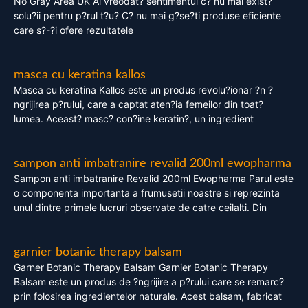
No Gray Area UK Ai vreodat? sentimentul c? nu mai exist?
solu?ii pentru p?rul t?u? C? nu mai g?se?ti produse eficiente
care s?-?i ofere rezultatele
masca cu keratina kallos
Masca cu keratina Kallos este un produs revolu?ionar ?n ?
ngrijirea p?rului, care a captat aten?ia femeilor din toat?
lumea. Aceast? masc? con?ine keratin?, un ingredient
sampon anti imbatranire revalid 200ml ewopharma
Sampon anti imbatranire Revalid 200ml Ewopharma Parul este
o componenta importanta a frumusetii noastre si reprezinta
unul dintre primele lucruri observate de catre ceilalti. Din
garnier botanic therapy balsam
Garner Botanic Therapy Balsam Garnier Botanic Therapy
Balsam este un produs de ?ngrijire a p?rului care se remarc?
prin folosirea ingredientelor naturale. Acest balsam, fabricat