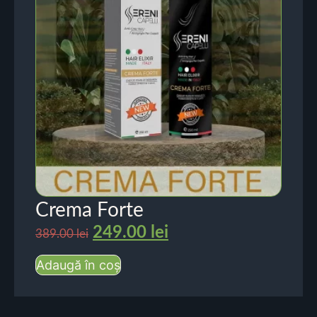
Crema Forte
249.00
lei
389.00
lei
Adaugă în coș