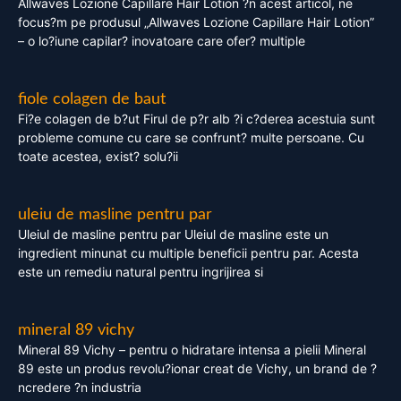
Allwaves Lozione Capillare Hair Lotion ?n acest articol, ne
focus?m pe produsul „Allwaves Lozione Capillare Hair Lotion”
– o lo?iune capilar? inovatoare care ofer? multiple
fiole colagen de baut
Fi?e colagen de b?ut Firul de p?r alb ?i c?derea acestuia sunt
probleme comune cu care se confrunt? multe persoane. Cu
toate acestea, exist? solu?ii
uleiu de masline pentru par
Uleiul de masline pentru par Uleiul de masline este un
ingredient minunat cu multiple beneficii pentru par. Acesta
este un remediu natural pentru ingrijirea si
mineral 89 vichy
Mineral 89 Vichy – pentru o hidratare intensa a pielii Mineral
89 este un produs revolu?ionar creat de Vichy, un brand de ?
ncredere ?n industria