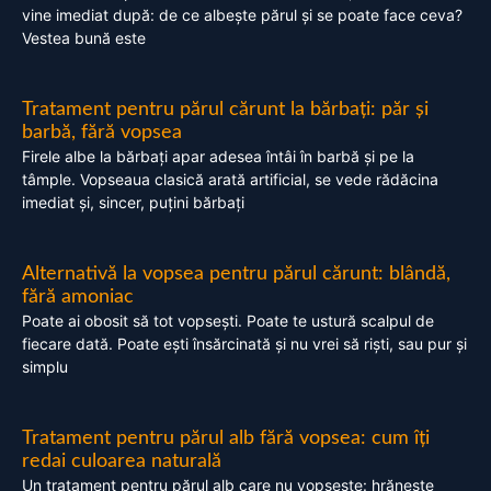
vine imediat după: de ce albește părul și se poate face ceva?
Vestea bună este
Tratament pentru părul cărunt la bărbați: păr și
barbă, fără vopsea
Firele albe la bărbați apar adesea întâi în barbă și pe la
tâmple. Vopseaua clasică arată artificial, se vede rădăcina
imediat și, sincer, puțini bărbați
Alternativă la vopsea pentru părul cărunt: blândă,
fără amoniac
Poate ai obosit să tot vopsești. Poate te ustură scalpul de
fiecare dată. Poate ești însărcinată și nu vrei să riști, sau pur și
simplu
Tratament pentru părul alb fără vopsea: cum îți
redai culoarea naturală
Un tratament pentru părul alb care nu vopsește: hrănește