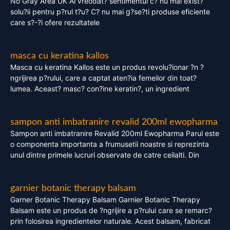
No Gray Area UK Ai vreodat? sentimentul c? nu mai exist?
solu?ii pentru p?rul t?u? C? nu mai g?se?ti produse eficiente
care s?-?i ofere rezultatele
masca cu keratina kallos
Masca cu keratina Kallos este un produs revolu?ionar ?n ?
ngrijirea p?rului, care a captat aten?ia femeilor din toat?
lumea. Aceast? masc? con?ine keratin?, un ingredient
sampon anti imbatranire revalid 200ml ewopharma
Sampon anti imbatranire Revalid 200ml Ewopharma Parul este
o componenta importanta a frumusetii noastre si reprezinta
unul dintre primele lucruri observate de catre ceilalti. Din
garnier botanic therapy balsam
Garner Botanic Therapy Balsam Garnier Botanic Therapy
Balsam este un produs de ?ngrijire a p?rului care se remarc?
prin folosirea ingredientelor naturale. Acest balsam, fabricat