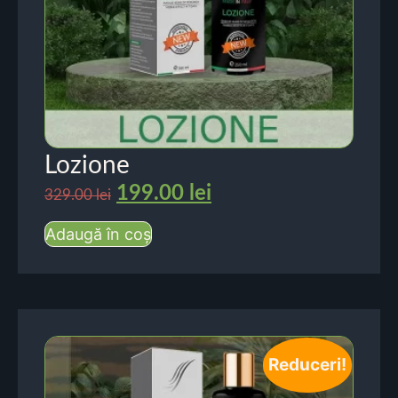
Lozione
199.00
lei
329.00
lei
Adaugă în coș
Reduceri!