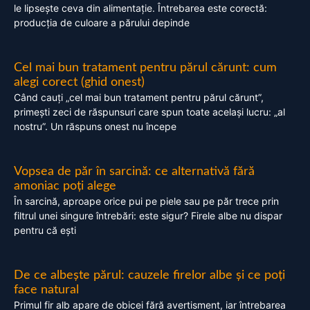
le lipsește ceva din alimentație. Întrebarea este corectă:
producția de culoare a părului depinde
Cel mai bun tratament pentru părul cărunt: cum
alegi corect (ghid onest)
Când cauți „cel mai bun tratament pentru părul cărunt”,
primești zeci de răspunsuri care spun toate același lucru: „al
nostru”. Un răspuns onest nu începe
Vopsea de păr în sarcină: ce alternativă fără
amoniac poți alege
În sarcină, aproape orice pui pe piele sau pe păr trece prin
filtrul unei singure întrebări: este sigur? Firele albe nu dispar
pentru că ești
De ce albește părul: cauzele firelor albe și ce poți
face natural
Primul fir alb apare de obicei fără avertisment, iar întrebarea