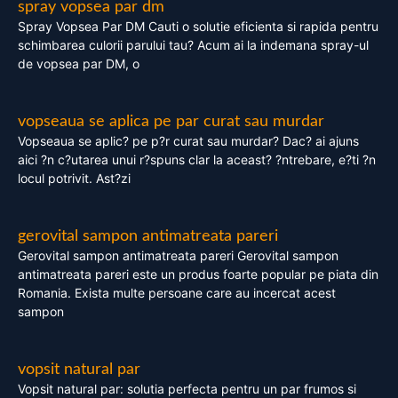
spray vopsea par dm
Spray Vopsea Par DM Cauti o solutie eficienta si rapida pentru
schimbarea culorii parului tau? Acum ai la indemana spray-ul
de vopsea par DM, o
vopseaua se aplica pe par curat sau murdar
Vopseaua se aplic? pe p?r curat sau murdar? Dac? ai ajuns
aici ?n c?utarea unui r?spuns clar la aceast? ?ntrebare, e?ti ?n
locul potrivit. Ast?zi
gerovital sampon antimatreata pareri
Gerovital sampon antimatreata pareri Gerovital sampon
antimatreata pareri este un produs foarte popular pe piata din
Romania. Exista multe persoane care au incercat acest
sampon
vopsit natural par
Vopsit natural par: solutia perfecta pentru un par frumos si