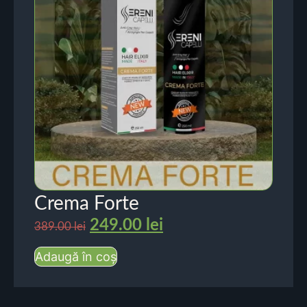
Crema Forte
249.00
lei
389.00
lei
Adaugă în coș