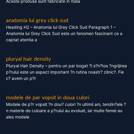
Aceste produse sunt fabricate in Italia
anatomia lui grey click sud
Heading H2 – Anatomia lui Grey Click Sud Paragraph 1 –
Anatomia lui Grey Click Sud este un fenomen fascinant ce a
captat atentia a
pluryal hair density
Pluryal Hair Density – pentru un par bogat ?i s?n?tos ?ngrijirea
p?rului este un aspect important ?n rutina noastr? zilnic?. Fie
c? avem un p?r
modele de par vopsit in doua culori
Modele de p?r vopsit ?n dou? culori ?n ultimii ani, tendin?ele ?
n materie de culoare a p?rului au evoluat, iar multe femei au
ales modele