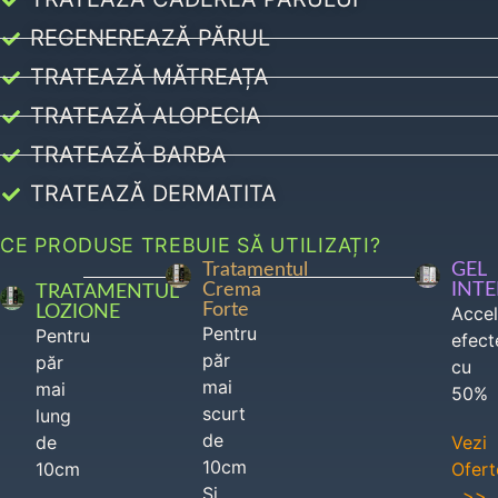
REGENEREAZĂ PĂRUL
TRATEAZĂ MĂTREAȚA
TRATEAZĂ ALOPECIA
TRATEAZĂ BARBA
TRATEAZĂ DERMATITA
CE PRODUSE TREBUIE SĂ UTILIZAȚI?
Tratamentul
GEL
Crema
INT
TRATAMENTUL
Forte
LOZIONE
Acce
Pentru
Pentru
efect
păr
păr
cu
mai
mai
50%
scurt
lung
de
de
Vezi
10cm
10cm
Ofert
Si
>>