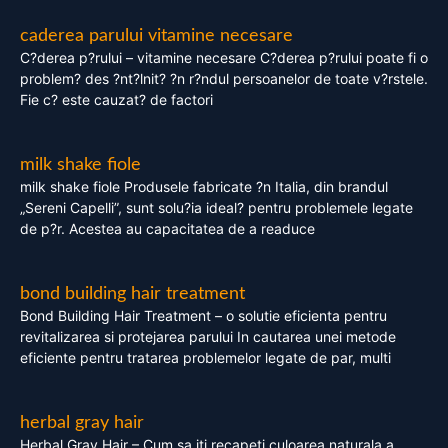
caderea parului vitamine necesare
C?derea p?rului – vitamine necesare C?derea p?rului poate fi o
problem? des ?nt?lnit? ?n r?ndul persoanelor de toate v?rstele.
Fie c? este cauzat? de factori
milk shake fiole
milk shake fiole Produsele fabricate ?n Italia, din brandul
„Sereni Capelli”, sunt solu?ia ideal? pentru problemele legate
de p?r. Acestea au capacitatea de a readuce
bond building hair treatment
Bond Building Hair Treatment – o solutie eficienta pentru
revitalizarea si protejarea parului In cautarea unei metode
eficiente pentru tratarea problemelor legate de par, multi
herbal gray hair
Herbal Gray Hair – Cum sa iti recapeti culoarea naturala a