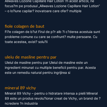
Allwaves Lozione Capillare Hair Lotion ?n acest articol, ne
focus?m pe produsul „Allwaves Lozione Capillare Hair Lotion”
– o lo?iune capilar? inovatoare care ofer? multiple
fiole colagen de baut
Fi?e colagen de b?ut Firul de p?r alb ?i c?derea acestuia sunt
probleme comune cu care se confrunt? multe persoane. Cu
toate acestea, exist? solu?ii
uleiu de masline pentru par
Uleiul de masline pentru par Uleiul de masline este un
ingredient minunat cu multiple beneficii pentru par. Acesta
este un remediu natural pentru ingrijirea si
mineral 89 vichy
Mineral 89 Vichy – pentru o hidratare intensa a pielii Mineral
89 este un produs revolu?ionar creat de Vichy, un brand de ?
ncredere ?n industria