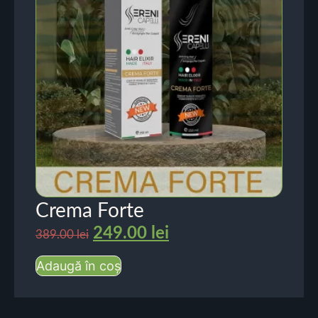
Crema Forte
249.00
lei
389.00
lei
Adaugă în coș