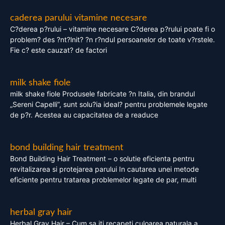
caderea parului vitamine necesare
C?derea p?rului – vitamine necesare C?derea p?rului poate fi o
problem? des ?nt?lnit? ?n r?ndul persoanelor de toate v?rstele.
Fie c? este cauzat? de factori
milk shake fiole
milk shake fiole Produsele fabricate ?n Italia, din brandul
„Sereni Capelli”, sunt solu?ia ideal? pentru problemele legate
de p?r. Acestea au capacitatea de a readuce
bond building hair treatment
Bond Building Hair Treatment – o solutie eficienta pentru
revitalizarea si protejarea parului In cautarea unei metode
eficiente pentru tratarea problemelor legate de par, multi
herbal gray hair
Herbal Gray Hair – Cum sa iti recapeti culoarea naturala a