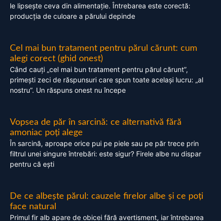
le lipsește ceva din alimentație. Întrebarea este corectă:
producția de culoare a părului depinde
Cel mai bun tratament pentru părul cărunt: cum
alegi corect (ghid onest)
Când cauți „cel mai bun tratament pentru părul cărunt”,
primești zeci de răspunsuri care spun toate același lucru: „al
nostru”. Un răspuns onest nu începe
Vopsea de păr în sarcină: ce alternativă fără
amoniac poți alege
În sarcină, aproape orice pui pe piele sau pe păr trece prin
filtrul unei singure întrebări: este sigur? Firele albe nu dispar
pentru că ești
De ce albește părul: cauzele firelor albe și ce poți
face natural
Primul fir alb apare de obicei fără avertisment, iar întrebarea