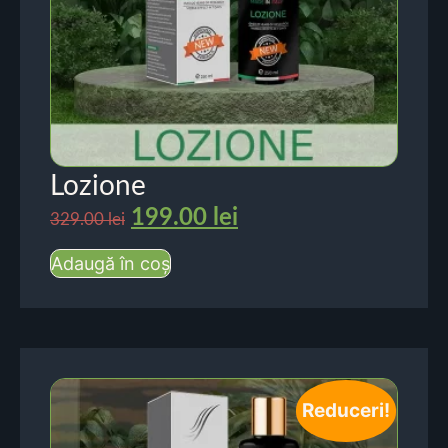
Lozione
199.00
lei
329.00
lei
Adaugă în coș
Reduceri!