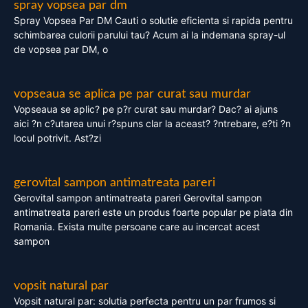
spray vopsea par dm
Spray Vopsea Par DM Cauti o solutie eficienta si rapida pentru
schimbarea culorii parului tau? Acum ai la indemana spray-ul
de vopsea par DM, o
vopseaua se aplica pe par curat sau murdar
Vopseaua se aplic? pe p?r curat sau murdar? Dac? ai ajuns
aici ?n c?utarea unui r?spuns clar la aceast? ?ntrebare, e?ti ?n
locul potrivit. Ast?zi
gerovital sampon antimatreata pareri
Gerovital sampon antimatreata pareri Gerovital sampon
antimatreata pareri este un produs foarte popular pe piata din
Romania. Exista multe persoane care au incercat acest
sampon
vopsit natural par
Vopsit natural par: solutia perfecta pentru un par frumos si