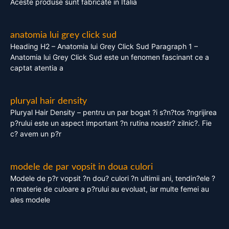
Aceste produse sunt fabricate in Italia
anatomia lui grey click sud
Heading H2 – Anatomia lui Grey Click Sud Paragraph 1 –
Anatomia lui Grey Click Sud este un fenomen fascinant ce a
captat atentia a
pluryal hair density
Pluryal Hair Density – pentru un par bogat ?i s?n?tos ?ngrijirea
p?rului este un aspect important ?n rutina noastr? zilnic?. Fie
c? avem un p?r
modele de par vopsit in doua culori
Modele de p?r vopsit ?n dou? culori ?n ultimii ani, tendin?ele ?
n materie de culoare a p?rului au evoluat, iar multe femei au
ales modele