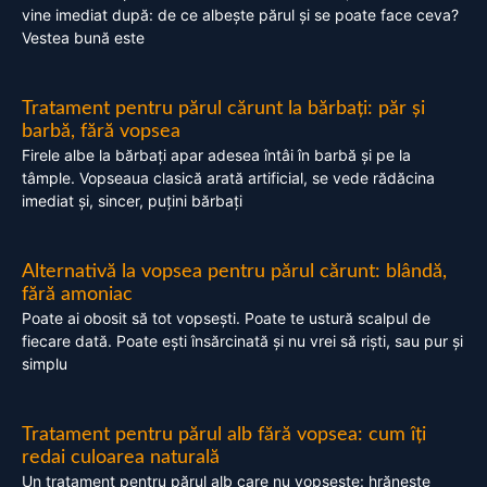
vine imediat după: de ce albește părul și se poate face ceva?
Vestea bună este
Tratament pentru părul cărunt la bărbați: păr și
barbă, fără vopsea
Firele albe la bărbați apar adesea întâi în barbă și pe la
tâmple. Vopseaua clasică arată artificial, se vede rădăcina
imediat și, sincer, puțini bărbați
Alternativă la vopsea pentru părul cărunt: blândă,
fără amoniac
Poate ai obosit să tot vopsești. Poate te ustură scalpul de
fiecare dată. Poate ești însărcinată și nu vrei să riști, sau pur și
simplu
Tratament pentru părul alb fără vopsea: cum îți
redai culoarea naturală
Un tratament pentru părul alb care nu vopsește: hrănește