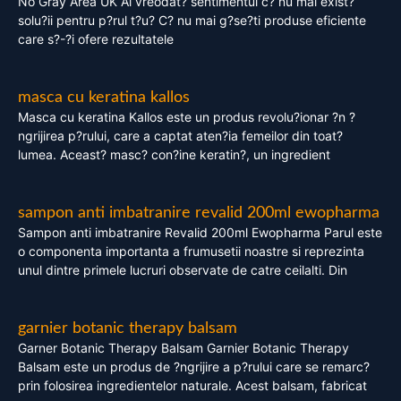
No Gray Area UK Ai vreodat? sentimentul c? nu mai exist?
solu?ii pentru p?rul t?u? C? nu mai g?se?ti produse eficiente
care s?-?i ofere rezultatele
masca cu keratina kallos
Masca cu keratina Kallos este un produs revolu?ionar ?n ?
ngrijirea p?rului, care a captat aten?ia femeilor din toat?
lumea. Aceast? masc? con?ine keratin?, un ingredient
sampon anti imbatranire revalid 200ml ewopharma
Sampon anti imbatranire Revalid 200ml Ewopharma Parul este
o componenta importanta a frumusetii noastre si reprezinta
unul dintre primele lucruri observate de catre ceilalti. Din
garnier botanic therapy balsam
Garner Botanic Therapy Balsam Garnier Botanic Therapy
Balsam este un produs de ?ngrijire a p?rului care se remarc?
prin folosirea ingredientelor naturale. Acest balsam, fabricat