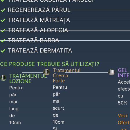
REGENEREAZĂ PĂRUL
TRATEAZĂ MĂTREAȚA
TRATEAZĂ ALOPECIA
TRATEAZĂ BARBA
TRATEAZĂ DERMATITA
CE PRODUSE TREBUIE SĂ UTILIZAȚI?
Tratamentul
GEL
Crema
INT
TRATAMENTUL
Forte
LOZIONE
Acce
Pentru
Pentru
efect
păr
păr
cu
mai
mai
50%
scurt
lung
de
de
Vezi
10cm
10cm
Ofert
Si
>>