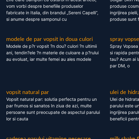
vom vorbi despre benefiile produselor
produse cosme
fabricate in Italia, din brandul „Sereni Capelli”,
ingrijirea pieli
si anume despre samponul cu
produse sunt fa
modele de par vopsit in doua culori
spray vops
Modele de p?r vopsit ?n dou? culori ?n ultimii
Spray Vopsea P
ani, tendin?ele ?n materie de culoare a p?rului
si rapida pent
au evoluat, iar multe femei au ales modele
tau? Acum ai 
par DM, o
vopsit natural par
ulei de hidr
Vopsit natural par: solutia perfecta pentru un
Ulei de hidrata
par frumos si sanatos In ziua de azi, multe
parului este un
persoane sunt preocupate de aspectul parului
ingrijirea paru
lor si cauta
beneficii pent