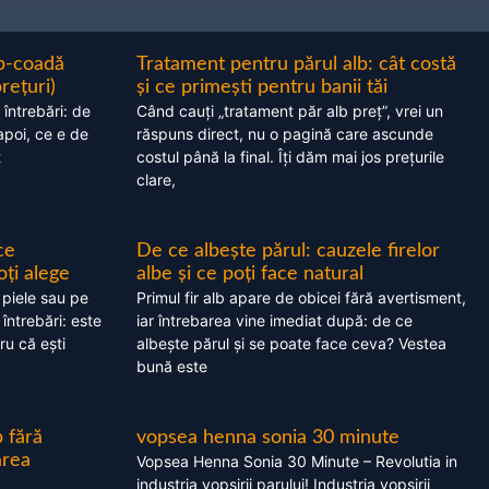
ap-coadă
Tratament pentru părul alb: cât costă
prețuri)
și ce primești pentru banii tăi
 întrebări: de
Când cauți „tratament păr alb preț”, vrei un
apoi, ce e de
răspuns direct, nu o pagină care ascunde
t
costul până la final. Îți dăm mai jos prețurile
clare,
ce
De ce albește părul: cauzele firelor
oți alege
albe și ce poți face natural
 piele sau pe
Primul fir alb apare de obicei fără avertisment,
 întrebări: este
iar întrebarea vine imediat după: de ce
ru că ești
albește părul și se poate face ceva? Vestea
bună este
 fără
vopsea henna sonia 30 minute
area
Vopsea Henna Sonia 30 Minute – Revolutia in
industria vopsirii parului! Industria vopsirii