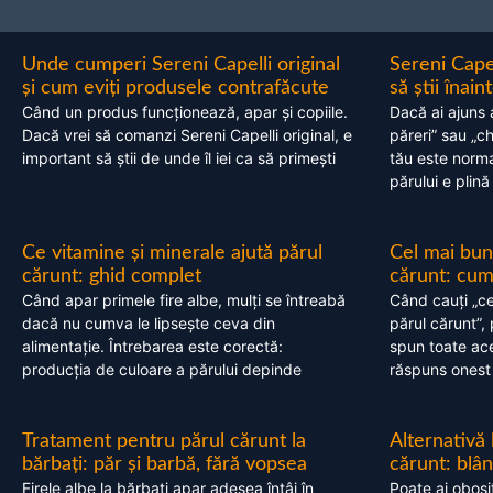
Unde cumperi Sereni Capelli original
Sereni Cape
și cum eviți produsele contrafăcute
să știi înai
Când un produs funcționează, apar și copiile.
Dacă ai ajuns 
Dacă vrei să comanzi Sereni Capelli original, e
păreri” sau „c
important să știi de unde îl iei ca să primești
tău este normal
părului e plină
Ce vitamine și minerale ajută părul
Cel mai bun
cărunt: ghid complet
cărunt: cum 
Când apar primele fire albe, mulți se întreabă
Când cauți „ce
dacă nu cumva le lipsește ceva din
părul cărunt”,
alimentație. Întrebarea este corectă:
spun toate acel
producția de culoare a părului depinde
răspuns onest
Tratament pentru părul cărunt la
Alternativă
bărbați: păr și barbă, fără vopsea
cărunt: blâ
Firele albe la bărbați apar adesea întâi în
Poate ai obosi