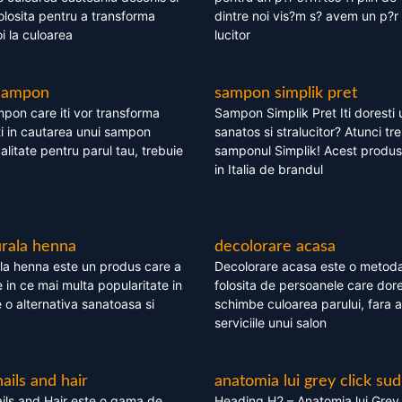
olosita pentru a transforma
dintre noi vis?m s? avem un p?r 
i la culoarea
lucitor
 sampon
sampon simplik pret
mpon care iti vor transforma
Sampon Simplik Pret Iti doresti 
i in cautarea unui sampon
sanatos si stralucitor? Atunci tr
calitate pentru parul tau, trebuie
samponul Simplik! Acest produs 
in Italia de brandul
rala henna
decolorare acasa
la henna este un produs care a
Decolorare acasa este o metoda
e in ce mai multa popularitate in
folosita de persoanele care dore
te o alternativa sanatoasa si
schimbe culoarea parului, fara a
serviciile unui salon
nails and hair
anatomia lui grey click sud
ils and Hair este o gama de
Heading H2 – Anatomia lui Grey