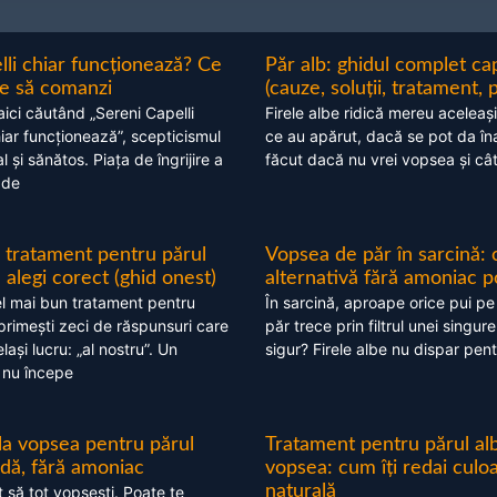
lli chiar funcționează? Ce
Păr alb: ghidul complet c
nte să comanzi
(cauze, soluții, tratament, 
aici căutând „Sereni Capelli
Firele albe ridică mereu aceleași
hiar funcționează”, scepticismul
ce au apărut, dacă se pot da în
 și sănătos. Piața de îngrijire a
făcut dacă nu vrei vopsea și câ
 de
 tratament pentru părul
Vopsea de păr în sarcină: 
alegi corect (ghid onest)
alternativă fără amoniac p
l mai bun tratament pentru
În sarcină, aproape orice pui pe
 primești zeci de răspunsuri care
păr trece prin filtrul unei singure
ași lucru: „al nostru”. Un
sigur? Firele albe nu dispar pent
 nu începe
 la vopsea pentru părul
Tratament pentru părul alb
ndă, fără amoniac
vopsea: cum îți redai culo
naturală
t să tot vopsești. Poate te