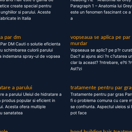
tice create special pentru
Paragraph 1 – Anatomia lui Grey
i, unghiilor si parului. Aceste
este un fenomen fascinant ce a 
bricate in Italia
a
ea par dm
vopseaua se aplica pe par
murdar
ar DM Cauti o solutie eficienta
ru schimbarea culorii parului
Vopseaua se aplic? pe p?r cura
la indemana spray-ul de vopsea
Dac? ai ajuns aici ?n c?utarea u
clar la aceast? ?ntrebare, e?ti ?n
Ast?zi
atare a parului
tratamente pentru par gra
re a parului Uleiul de hidratare a
Tratamente pentru par gras Par
 produs popular si eficient in
fi o problema comuna cu care 
lui. Acesta ofera multiple
se confrunta. Aspectul uleios si
ru sanatatea
pot face