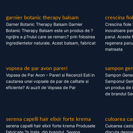
garnier botanic therapy balsam
crescina fio
Garner Botanic Therapy Balsam Garnier
Crescina fiole
Botanic Therapy Balsam este un produs de ?
inovatoare pen
ngrijire a p?rului care se remarc? prin folosirea
parul. Aceste 
ingredientelor naturale. Acest balsam, fabricat
regenera parul
matreata
vopsea de par avon pareri
sampon gene
Vopsea de Par Avon – Pareri si Recenzii Esti in
Sampon Gener
cautarea unei vopsele de par de calitate si
Samponul Gene
eficiente? Ai auzit de Vopsea de Par
un produs de in
de brandul Se
serena capelli hair elixir forte krema
culoarea ca
serena capelli hair elixir forte krema Produsele
Culoarea casta
fabricate ?n Italia, din brandul „Serena
discuta despre