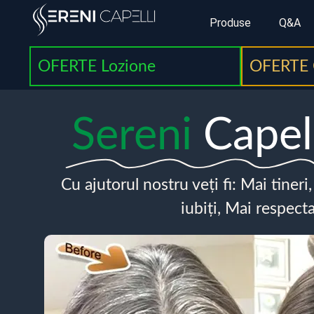
Produse
Q&A
OFERTE Lozione
OFERTE 
Sereni
Capel
Cu ajutorul nostru veți fi: Mai tineri
iubiți, Mai respecta