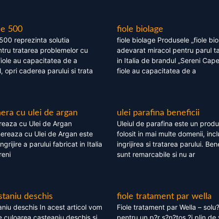
le 500
fiole biolage
 500 reprezinta solutia
fiole biolage Produsele „fiole bi
tru tratarea problemelor cu
adevarat miracol pentru parul t
fiole au capacitatea de a
in Italia de brandul „Sereni Capel
, opri caderea parului si trata
fiole au capacitatea de a
ra cu ulei de argan
ulei parafina beneficii
eaza cu Ulei de Argan
Uleiul de parafina este un produs
reaza cu Ulei de Argan este
folosit in mai multe domenii, incl
grijire a parului fabricat in Italia
ingrijirea si tratarea parului. Bene
reni
sunt remarcabile si nu ar
staniu deschis
fiole tratament par wella
niu deschis In acest articol vom
Fiole tratament par Wella – solu?
 culoarea casteaniu deschis si
pentru un p?r s?n?tos ?i plin de 