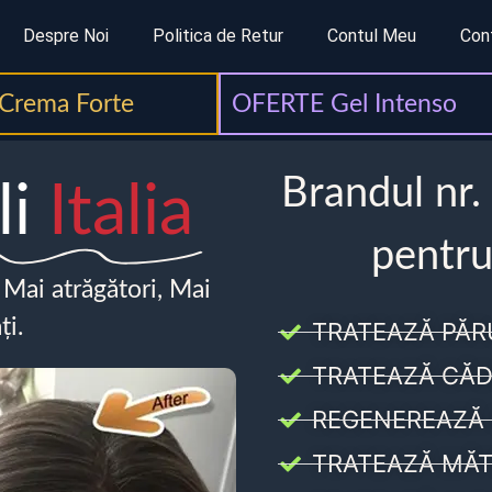
Despre Noi
Politica de Retur
Contul Meu
Con
Crema Forte
OFERTE Gel Intenso
Brandul nr.
li
Italia
pentru
, Mai atrăgători, Mai
ți.
TRATEAZĂ PĂR
TRATEAZĂ CĂD
REGENEREAZĂ 
TRATEAZĂ MĂT