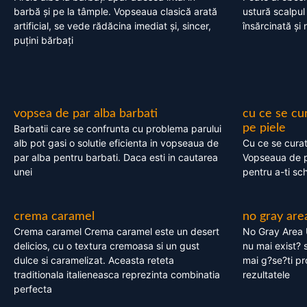
barbă și pe la tâmple. Vopseaua clasică arată
ustură scalpul
artificial, se vede rădăcina imediat și, sincer,
însărcinată și 
puțini bărbați
vopsea de par alba barbati
cu ce se cu
pe piele
Barbatii care se confrunta cu problema parului
alb pot gasi o solutie eficienta in vopseaua de
Cu ce se cura
par alba pentru barbati. Daca esti in cautarea
Vopseaua de p
unei
pentru a-ti sc
crema caramel
no gray are
Crema caramel Crema caramel este un desert
No Gray Area 
delicios, cu o textura cremoasa si un gust
nu mai exist? s
dulce si caramelizat. Aceasta reteta
mai g?se?ti pr
traditionala italieneasca reprezinta combinatia
rezultatele
perfecta