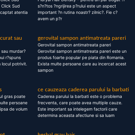
 Click Sud
s?n?tos ?ngrijirea p?rului este un aspect
captat atentia
important ?n rutina noastr? zilnic?. Fie c?
avem un p?r
 curat sau
gerovital sampon antimatreata pareri
Gerovital sampon antimatreata pareri
t sau murdar?
Gerovital sampon antimatreata pareri este un
nui r?spuns
produs foarte popular pe piata din Romania.
 locul potrivit.
Exista multe persoane care au incercat acest
sampon
s
ce cauzeaza caderea parului la barbati
ul gras poate
Caderea parului la barbati este o problema
multe persoane
frecventa, care poate avea multiple cauze.
 lipsa de volum
Este important sa intelegem factorii care
determina aceasta afectiune si sa luam