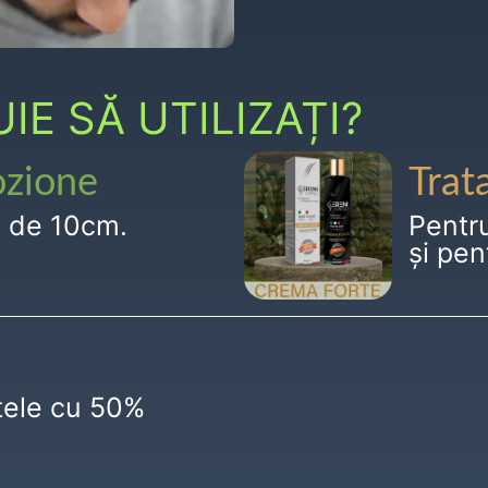
E SĂ UTILIZAȚI?
ozione
Trat
g de 10cm.
Pentr
și pen
ctele cu 50%