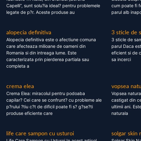
Capelli”, sunt solu?ia ideal? pentru problemele
cum poate fi f
legate de p?r. Aceste produse au
parul alb inapo
alopecia definitiva
3 sticle de
Alopecia definitiva este o afectiune comuna
3 sticle de sa
care afecteaza milioane de oameni din
parul Daca est
Romania si din intreaga lume. Este
eficient si de 
caracterizata prin pierderea partiala sau
sa incerci
completa a
crema elea
vopsea natu
Crema Elea: miracolul pentru podoaba
Vopsea natura
capilar? Cei care se confrunt? cu probleme ale
castigat din c
p?rului ?tiu c?t de dificil poate fi s? g?se?ti
ultimii ani. Es
produse eficiente care
naturala
life care sampon cu usturoi
solgar skin 
Life Care Sampon cu Usturoi In acest articol,
Solgar Skin Na