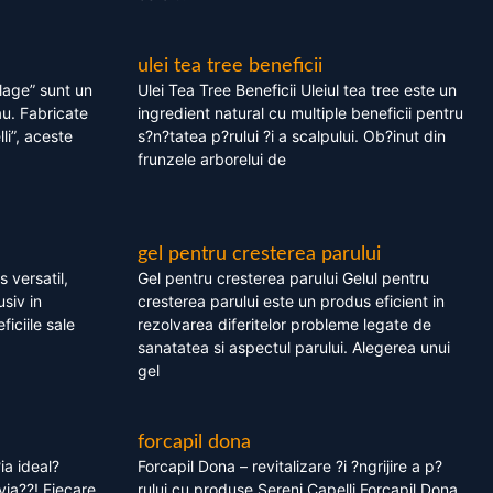
ulei tea tree beneficii
olage” sunt un
Ulei Tea Tree Beneficii Uleiul tea tree este un
au. Fabricate
ingredient natural cu multiple beneficii pentru
li”, aceste
s?n?tatea p?rului ?i a scalpului. Ob?inut din
frunzele arborelui de
gel pentru cresterea parului
 versatil,
Gel pentru cresterea parului Gelul pentru
usiv in
cresterea parului este un produs eficient in
ficiile sale
rezolvarea diferitelor probleme legate de
sanatatea si aspectul parului. Alegerea unui
gel
forcapil dona
ia ideal?
Forcapil Dona – revitalizare ?i ?ngrijire a p?
via??! Fiecare
rului cu produse Sereni Capelli Forcapil Dona