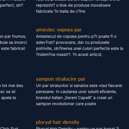
perfect, str?
reprezint? o linie de produse inovatoare
fabricate ?n Italia de c?tre
amestec vopsea par
un par frumos,
Amestecul de vopsea pentru p?r poate fi o
ebuie sa incerci
adev?rat? provocare, dar cu produsele
este fabricat
potrivite, ob?inerea unei culori perfecte este la
?ndem?na noastr?. ?n acest articol,
sampon stralucire par
 tot mai des
Un par stralucitor si sanatos este visul fiecarei
sc sa isi
persoane. In cautarea unor solutii eficiente,
 apela la
brandul italian „Sereni Capelli” a creat un
sampon revolutionar care poate
pluryal hair density
 Click Sud
Pluryal Hair Density – pentru un par bogat ?i