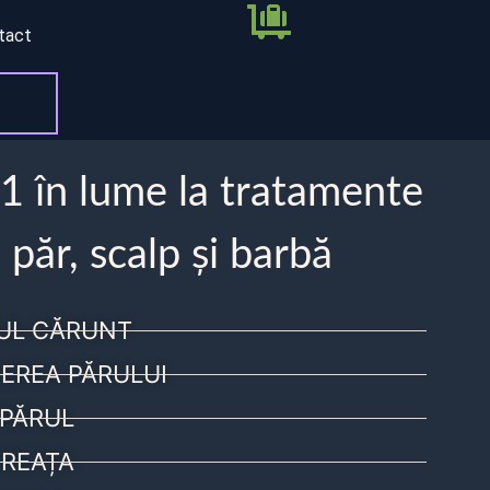
tact
 1 în lume la tratamente
 păr, scalp și barbă
UL CĂRUNT
EREA PĂRULUI
PĂRUL
REAȚA