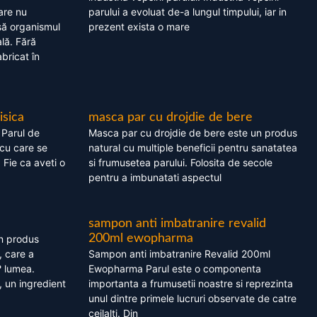
are nu
parului a evoluat de-a lungul timpului, iar in
asă organismul
prezent exista o mare
lă. Fără
bricat în
isica
masca par cu drojdie de bere
 Parul de
Masca par cu drojdie de bere este un produs
cu care se
natural cu multiple beneficii pentru sanatatea
. Fie ca aveti o
si frumusetea parului. Folosita de secole
pentru a imbunatati aspectul
sampon anti imbatranire revalid
200ml ewopharma
un produs
, care a
Sampon anti imbatranire Revalid 200ml
? lumea.
Ewopharma Parul este o componenta
 un ingredient
importanta a frumusetii noastre si reprezinta
unul dintre primele lucruri observate de catre
ceilalti. Din