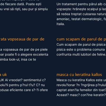
 de fiecare dată. Poate ești
Un tratament pentru părul alb c
nu vrei să riști, sau pur și simplu
vopsește: hrănește scalpul și l
să redea treptat culoarea natura
amoniac, testat dermatologic, fa
Italia.
rata vopseaua de par de
cum scapam de parul de p
Cum scapam de parul de pisica
ta vopseaua de par de pe piele
pisica este o problema comuna 
ar poate fi o alegere excelenta
confrunta multi iubitori de feline
himba look-ul, insa ce te
a uk
masca cu keratina kallos
UK Ai vreodat? sentimentul c?
Masca cu keratina Kallos este 
olu?ii pentru p?rul t?u? C? nu
revolu?ionar ?n ?ngrijirea p?rului
oduse eficiente care s?-?i ofere
captat aten?ia femeilor din toat
Aceast? masc? con?ine keratin?,