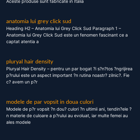
Aceste produse sunt fabricate in Italia
anatomia lui grey click sud
Heading H2 – Anatomia lui Grey Click Sud Paragraph 1 –
Anatomia lui Grey Click Sud este un fenomen fascinant ce a
captat atentia a
pluryal hair density
Pluryal Hair Density – pentru un par bogat ?i s?n?tos ?ngrijirea
p?rului este un aspect important ?n rutina noastr? zilnic?. Fie
c? avem un p?r
modele de par vopsit in doua culori
Modele de p?r vopsit ?n dou? culori ?n ultimii ani, tendin?ele ?
n materie de culoare a p?rului au evoluat, iar multe femei au
ales modele