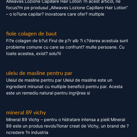
Allwaves Lozione Capillare Hair Lotion ?n acest articol, ne
focus?m pe produsul „Allwaves Lozione Capillare Hair Lotion”
– o lo?iune capilar? inovatoare care ofer? multiple
fiole colagen de baut
Fi?e colagen de b?ut Firul de p?r alb ?i c?derea acestuia sunt
probleme comune cu care se confrunt? multe persoane. Cu
toate acestea, exist? solu?ii
uleiu de masline pentru par
Uleiul de masline pentru par Uleiul de masline este un
ingredient minunat cu multiple beneficii pentru par. Acesta
este un remediu natural pentru ingrijirea si
mineral 89 vichy
Mineral 89 Vichy – pentru o hidratare intensa a pielii Mineral
89 este un produs revolu?ionar creat de Vichy, un brand de ?
ncredere ?n industria