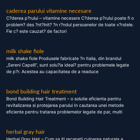
caderea parului vitamine necesare
C?derea p?rului – vitamine necesare C?derea p?rului poate fi o
problem? des ?nt?lnit? ?n r?ndul persoanelor de toate v?rstele.
Fie c? este cauzat? de factori
milk shake fiole
milk shake fiole Produsele fabricate ?n Italia, din brandul
„Sereni Capelli”, sunt solu?ia ideal? pentru problemele legate
de p?r. Acestea au capacitatea de a readuce
bond building hair treatment
Bond Building Hair Treatment – o solutie eficienta pentru
revitalizarea si protejarea parului In cautarea unei metode
eficiente pentru tratarea problemelor legate de par, multi
herbal gray hair
Herbal Gray Hair – Cum sa iti recapeti culoarea naturala a