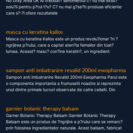
No Gray Area UK Ai vreodat? sentimentul c? nu mai exist?
solu?ii pentru p?rul t?u? C? nu mai g?se?ti produse eficiente
care s?-?i ofere rezultatele
masca cu keratina kallos
Masca cu keratina Kallos este un produs revolu?ionar ?n ?
ngrijirea p?rului, care a captat aten?ia femeilor din toat?
lumea. Aceast? masc? con?ine keratin?, un ingredient
sampon anti imbatranire revalid 200ml ewopharma
Sampon anti imbatranire Revalid 200ml Ewopharma Parul este
o componenta importanta a frumusetii noastre si reprezinta
unul dintre primele lucruri observate de catre ceilalti. Din
garnier botanic therapy balsam
Garner Botanic Therapy Balsam Garnier Botanic Therapy
Balsam este un produs de ?ngrijire a p?rului care se remarc?
prin folosirea ingredientelor naturale. Acest balsam, fabricat