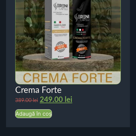
Crema Forte
249.00
lei
389.00
lei
Adaugă în coș