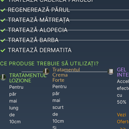
REGENEREAZĂ PĂRUL
TRATEAZĂ MĂTREAȚA
TRATEAZĂ ALOPECIA
TRATEAZĂ BARBA
TRATEAZĂ DERMATITA
CE PRODUSE TREBUIE SĂ UTILIZAȚI?
Tratamentul
GEL
Crema
INT
TRATAMENTUL
Forte
LOZIONE
Acce
Pentru
Pentru
efect
păr
păr
cu
mai
mai
50%
scurt
lung
de
de
Vezi
10cm
10cm
Ofert
Si
>>