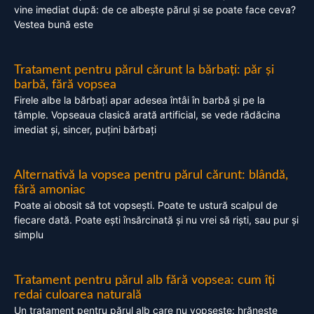
vine imediat după: de ce albește părul și se poate face ceva?
Vestea bună este
Tratament pentru părul cărunt la bărbați: păr și
barbă, fără vopsea
Firele albe la bărbați apar adesea întâi în barbă și pe la
tâmple. Vopseaua clasică arată artificial, se vede rădăcina
imediat și, sincer, puțini bărbați
Alternativă la vopsea pentru părul cărunt: blândă,
fără amoniac
Poate ai obosit să tot vopsești. Poate te ustură scalpul de
fiecare dată. Poate ești însărcinată și nu vrei să riști, sau pur și
simplu
Tratament pentru părul alb fără vopsea: cum îți
redai culoarea naturală
Un tratament pentru părul alb care nu vopsește: hrănește