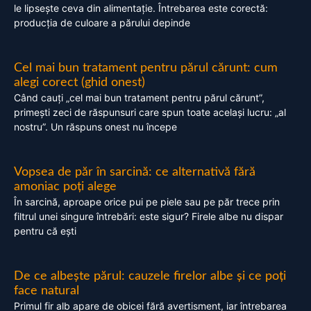
le lipsește ceva din alimentație. Întrebarea este corectă:
producția de culoare a părului depinde
Cel mai bun tratament pentru părul cărunt: cum
alegi corect (ghid onest)
Când cauți „cel mai bun tratament pentru părul cărunt”,
primești zeci de răspunsuri care spun toate același lucru: „al
nostru”. Un răspuns onest nu începe
Vopsea de păr în sarcină: ce alternativă fără
amoniac poți alege
În sarcină, aproape orice pui pe piele sau pe păr trece prin
filtrul unei singure întrebări: este sigur? Firele albe nu dispar
pentru că ești
De ce albește părul: cauzele firelor albe și ce poți
face natural
Primul fir alb apare de obicei fără avertisment, iar întrebarea