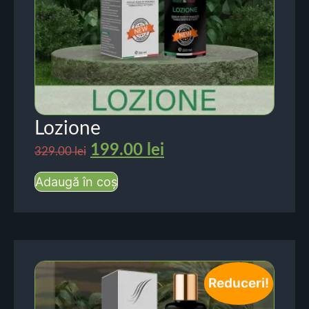
Lozione
199.00
lei
329.00
lei
Adaugă în coș
Reduceri!