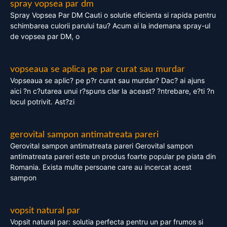
spray vopsea par dm
Spray Vopsea Par DM Cauti o solutie eficienta si rapida pentru
schimbarea culorii parului tau? Acum ai la indemana spray-ul
de vopsea par DM, o
vopseaua se aplica pe par curat sau murdar
Vopseaua se aplic? pe p?r curat sau murdar? Dac? ai ajuns
aici ?n c?utarea unui r?spuns clar la aceast? ?ntrebare, e?ti ?n
locul potrivit. Ast?zi
gerovital sampon antimatreata pareri
Gerovital sampon antimatreata pareri Gerovital sampon
antimatreata pareri este un produs foarte popular pe piata din
Romania. Exista multe persoane care au incercat acest
sampon
vopsit natural par
Vopsit natural par: solutia perfecta pentru un par frumos si