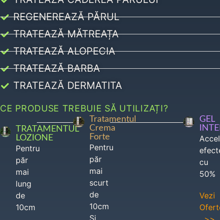
REGENEREAZĂ PĂRUL
TRATEAZĂ MĂTREAȚA
TRATEAZĂ ALOPECIA
TRATEAZĂ BARBA
TRATEAZĂ DERMATITA
CE PRODUSE TREBUIE SĂ UTILIZAȚI?
Tratamentul
GEL
Crema
INT
TRATAMENTUL
Forte
LOZIONE
Acce
Pentru
Pentru
efect
păr
păr
cu
mai
mai
50%
scurt
lung
de
de
Vezi
10cm
10cm
Ofert
Si
>>