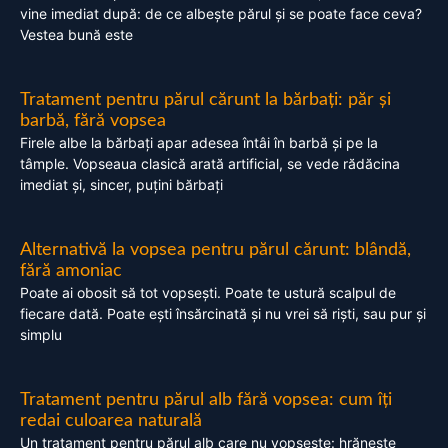
vine imediat după: de ce albește părul și se poate face ceva?
Vestea bună este
Tratament pentru părul cărunt la bărbați: păr și
barbă, fără vopsea
Firele albe la bărbați apar adesea întâi în barbă și pe la
tâmple. Vopseaua clasică arată artificial, se vede rădăcina
imediat și, sincer, puțini bărbați
Alternativă la vopsea pentru părul cărunt: blândă,
fără amoniac
Poate ai obosit să tot vopsești. Poate te ustură scalpul de
fiecare dată. Poate ești însărcinată și nu vrei să riști, sau pur și
simplu
Tratament pentru părul alb fără vopsea: cum îți
redai culoarea naturală
Un tratament pentru părul alb care nu vopsește: hrănește