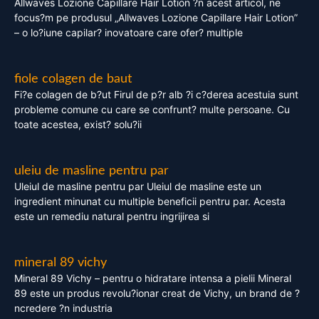
Allwaves Lozione Capillare Hair Lotion ?n acest articol, ne
focus?m pe produsul „Allwaves Lozione Capillare Hair Lotion”
– o lo?iune capilar? inovatoare care ofer? multiple
fiole colagen de baut
Fi?e colagen de b?ut Firul de p?r alb ?i c?derea acestuia sunt
probleme comune cu care se confrunt? multe persoane. Cu
toate acestea, exist? solu?ii
uleiu de masline pentru par
Uleiul de masline pentru par Uleiul de masline este un
ingredient minunat cu multiple beneficii pentru par. Acesta
este un remediu natural pentru ingrijirea si
mineral 89 vichy
Mineral 89 Vichy – pentru o hidratare intensa a pielii Mineral
89 este un produs revolu?ionar creat de Vichy, un brand de ?
ncredere ?n industria