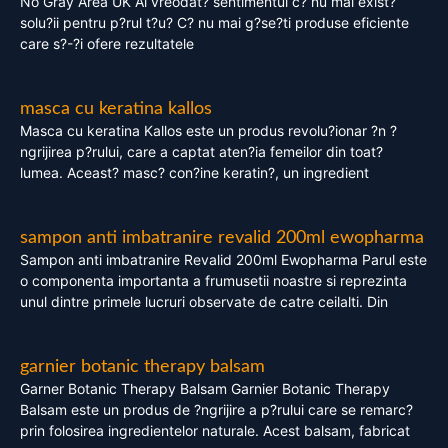
No Gray Area UK Ai vreodat? sentimentul c? nu mai exist?
solu?ii pentru p?rul t?u? C? nu mai g?se?ti produse eficiente
care s?-?i ofere rezultatele
masca cu keratina kallos
Masca cu keratina Kallos este un produs revolu?ionar ?n ?
ngrijirea p?rului, care a captat aten?ia femeilor din toat?
lumea. Aceast? masc? con?ine keratin?, un ingredient
sampon anti imbatranire revalid 200ml ewopharma
Sampon anti imbatranire Revalid 200ml Ewopharma Parul este
o componenta importanta a frumusetii noastre si reprezinta
unul dintre primele lucruri observate de catre ceilalti. Din
garnier botanic therapy balsam
Garner Botanic Therapy Balsam Garnier Botanic Therapy
Balsam este un produs de ?ngrijire a p?rului care se remarc?
prin folosirea ingredientelor naturale. Acest balsam, fabricat