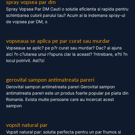
spray vopsea par dm
Spray Vopsea Par DM Cauti o solutie eficienta si rapida pentru
schimbarea culorii parului tau? Acum ai la indemana spray-ul
de vopsea par DM, o
vopseaua se aplica pe par curat sau murdar
Vopseaua se aplic? pe p?r curat sau murdar? Dac? ai ajuns
aici ?n c?utarea unui r?spuns clar la aceast? ?ntrebare, e?ti ?n
locul potrivit. Ast?zi
gerovital sampon antimatreata pareri
Gerovital sampon antimatreata pareri Gerovital sampon
antimatreata pareri este un produs foarte popular pe piata din
Romania. Exista multe persoane care au incercat acest
sampon
vopsit natural par
Vopsit natural par: solutia perfecta pentru un par frumos si