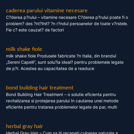
caderea parului vitamine necesare
C?derea p?rului – vitamine necesare C?derea p?rului poate fi o
problem? des ?nt?lnit? ?n r?ndul persoanelor de toate v?rstele.
Fie c? este cauzat? de factori
milk shake fiole
milk shake fiole Produsele fabricate ?n Italia, din brandul
„Sereni Capelli”, sunt solu?ia ideal? pentru problemele legate
de p?r. Acestea au capacitatea de a readuce
bond building hair treatment
Bond Building Hair Treatment – o solutie eficienta pentru
revitalizarea si protejarea parului In cautarea unei metode
eficiente pentru tratarea problemelor legate de par, multi
herbal gray hair
Herbal Gray Hair – Cum sa iti recapeti culoarea naturala a