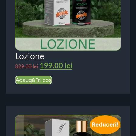
Lozione
199.00
lei
329.00
lei
Adaugă în coș
Reduceri!