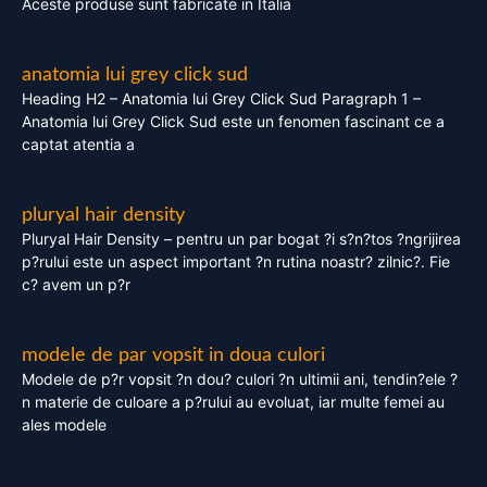
Aceste produse sunt fabricate in Italia
anatomia lui grey click sud
Heading H2 – Anatomia lui Grey Click Sud Paragraph 1 –
Anatomia lui Grey Click Sud este un fenomen fascinant ce a
captat atentia a
pluryal hair density
Pluryal Hair Density – pentru un par bogat ?i s?n?tos ?ngrijirea
p?rului este un aspect important ?n rutina noastr? zilnic?. Fie
c? avem un p?r
modele de par vopsit in doua culori
Modele de p?r vopsit ?n dou? culori ?n ultimii ani, tendin?ele ?
n materie de culoare a p?rului au evoluat, iar multe femei au
ales modele