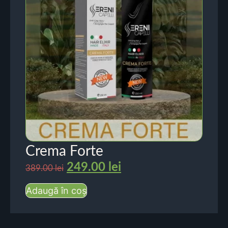
Crema Forte
249.00
lei
389.00
lei
Adaugă în coș