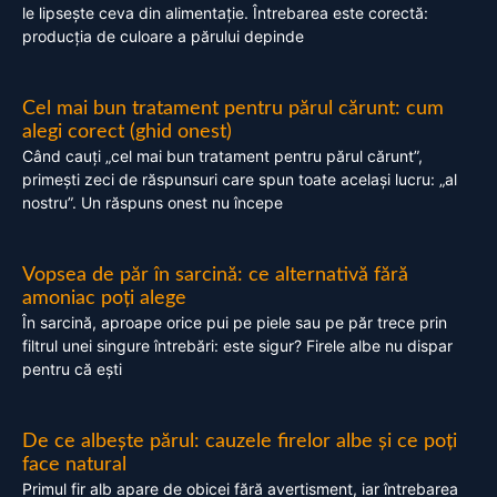
le lipsește ceva din alimentație. Întrebarea este corectă:
producția de culoare a părului depinde
Cel mai bun tratament pentru părul cărunt: cum
alegi corect (ghid onest)
Când cauți „cel mai bun tratament pentru părul cărunt”,
primești zeci de răspunsuri care spun toate același lucru: „al
nostru”. Un răspuns onest nu începe
Vopsea de păr în sarcină: ce alternativă fără
amoniac poți alege
În sarcină, aproape orice pui pe piele sau pe păr trece prin
filtrul unei singure întrebări: este sigur? Firele albe nu dispar
pentru că ești
De ce albește părul: cauzele firelor albe și ce poți
face natural
Primul fir alb apare de obicei fără avertisment, iar întrebarea