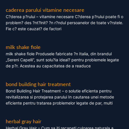
caderea parului vitamine necesare
C?derea p?rului – vitamine necesare C?derea p?rului poate fi o
problem? des ?nt?lnit? ?n r?ndul persoanelor de toate v?rstele.
Fie c? este cauzat? de factori
milk shake fiole
milk shake fiole Produsele fabricate ?n Italia, din brandul
„Sereni Capelli”, sunt solu?ia ideal? pentru problemele legate
de p?r. Acestea au capacitatea de a readuce
bond building hair treatment
Bond Building Hair Treatment – o solutie eficienta pentru
revitalizarea si protejarea parului In cautarea unei metode
eficiente pentru tratarea problemelor legate de par, multi
herbal gray hair
Herbal Gray Hair – Cum sa iti recapeti culoarea naturala a