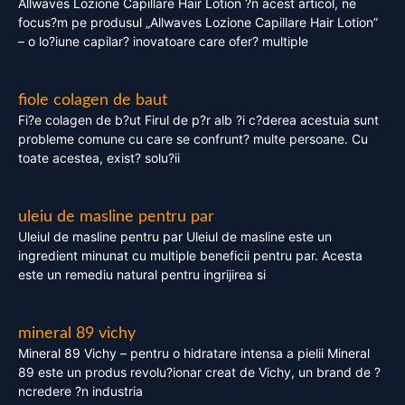
Allwaves Lozione Capillare Hair Lotion ?n acest articol, ne
focus?m pe produsul „Allwaves Lozione Capillare Hair Lotion”
– o lo?iune capilar? inovatoare care ofer? multiple
fiole colagen de baut
Fi?e colagen de b?ut Firul de p?r alb ?i c?derea acestuia sunt
probleme comune cu care se confrunt? multe persoane. Cu
toate acestea, exist? solu?ii
uleiu de masline pentru par
Uleiul de masline pentru par Uleiul de masline este un
ingredient minunat cu multiple beneficii pentru par. Acesta
este un remediu natural pentru ingrijirea si
mineral 89 vichy
Mineral 89 Vichy – pentru o hidratare intensa a pielii Mineral
89 este un produs revolu?ionar creat de Vichy, un brand de ?
ncredere ?n industria