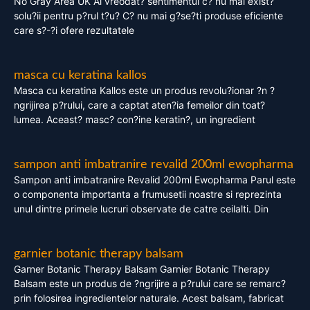
No Gray Area UK Ai vreodat? sentimentul c? nu mai exist?
solu?ii pentru p?rul t?u? C? nu mai g?se?ti produse eficiente
care s?-?i ofere rezultatele
masca cu keratina kallos
Masca cu keratina Kallos este un produs revolu?ionar ?n ?
ngrijirea p?rului, care a captat aten?ia femeilor din toat?
lumea. Aceast? masc? con?ine keratin?, un ingredient
sampon anti imbatranire revalid 200ml ewopharma
Sampon anti imbatranire Revalid 200ml Ewopharma Parul este
o componenta importanta a frumusetii noastre si reprezinta
unul dintre primele lucruri observate de catre ceilalti. Din
garnier botanic therapy balsam
Garner Botanic Therapy Balsam Garnier Botanic Therapy
Balsam este un produs de ?ngrijire a p?rului care se remarc?
prin folosirea ingredientelor naturale. Acest balsam, fabricat