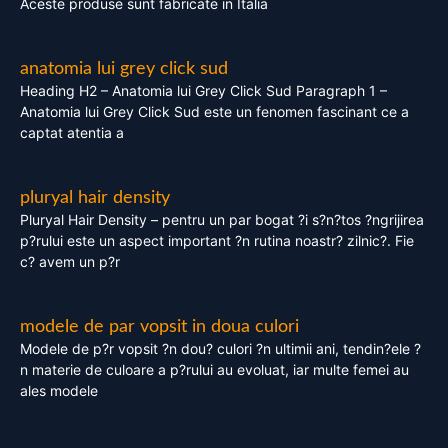
Aceste produse sunt fabricate in Italia
anatomia lui grey click sud
Heading H2 – Anatomia lui Grey Click Sud Paragraph 1 –
Anatomia lui Grey Click Sud este un fenomen fascinant ce a
captat atentia a
pluryal hair density
Pluryal Hair Density – pentru un par bogat ?i s?n?tos ?ngrijirea
p?rului este un aspect important ?n rutina noastr? zilnic?. Fie
c? avem un p?r
modele de par vopsit in doua culori
Modele de p?r vopsit ?n dou? culori ?n ultimii ani, tendin?ele ?
n materie de culoare a p?rului au evoluat, iar multe femei au
ales modele