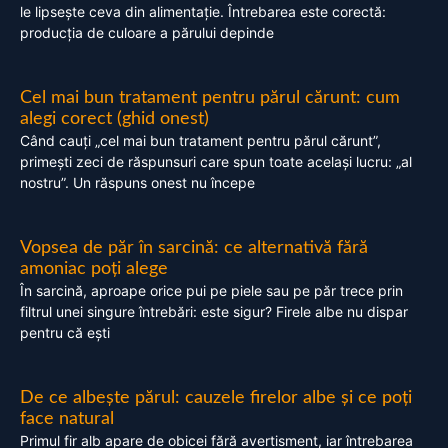
le lipsește ceva din alimentație. Întrebarea este corectă:
producția de culoare a părului depinde
Cel mai bun tratament pentru părul cărunt: cum
alegi corect (ghid onest)
Când cauți „cel mai bun tratament pentru părul cărunt”,
primești zeci de răspunsuri care spun toate același lucru: „al
nostru”. Un răspuns onest nu începe
Vopsea de păr în sarcină: ce alternativă fără
amoniac poți alege
În sarcină, aproape orice pui pe piele sau pe păr trece prin
filtrul unei singure întrebări: este sigur? Firele albe nu dispar
pentru că ești
De ce albește părul: cauzele firelor albe și ce poți
face natural
Primul fir alb apare de obicei fără avertisment, iar întrebarea