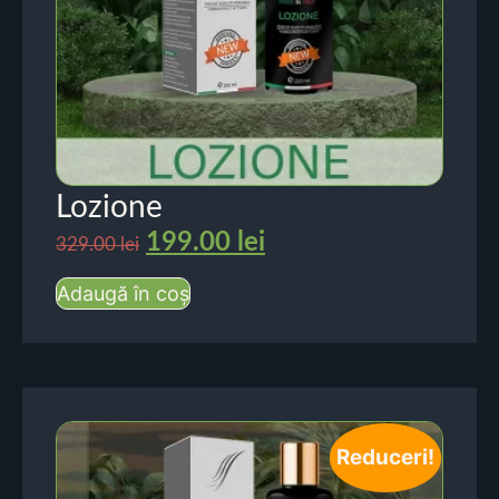
Lozione
199.00
lei
329.00
lei
Adaugă în coș
Reduceri!