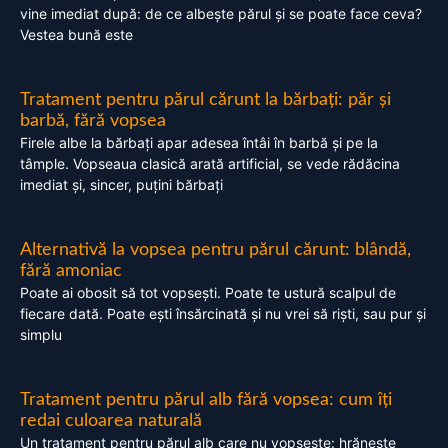
vine imediat după: de ce albește părul și se poate face ceva?
Vestea bună este
Tratament pentru părul cărunt la bărbați: păr și
barbă, fără vopsea
Firele albe la bărbați apar adesea întâi în barbă și pe la
tâmple. Vopseaua clasică arată artificial, se vede rădăcina
imediat și, sincer, puțini bărbați
Alternativă la vopsea pentru părul cărunt: blândă,
fără amoniac
Poate ai obosit să tot vopsești. Poate te ustură scalpul de
fiecare dată. Poate ești însărcinată și nu vrei să riști, sau pur și
simplu
Tratament pentru părul alb fără vopsea: cum îți
redai culoarea naturală
Un tratament pentru părul alb care nu vopsește: hrănește