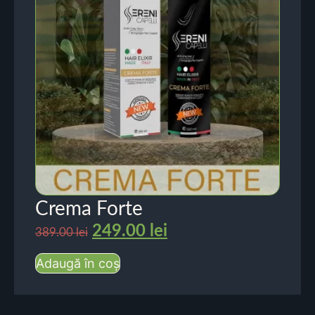
Crema Forte
249.00
lei
389.00
lei
Adaugă în coș