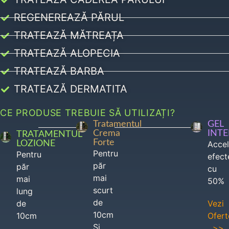
REGENEREAZĂ PĂRUL
TRATEAZĂ MĂTREAȚA
TRATEAZĂ ALOPECIA
TRATEAZĂ BARBA
TRATEAZĂ DERMATITA
CE PRODUSE TREBUIE SĂ UTILIZAȚI?
Tratamentul
GEL
Crema
INT
TRATAMENTUL
Forte
LOZIONE
Acce
Pentru
Pentru
efect
păr
păr
cu
mai
mai
50%
scurt
lung
de
de
Vezi
10cm
10cm
Ofert
Si
>>