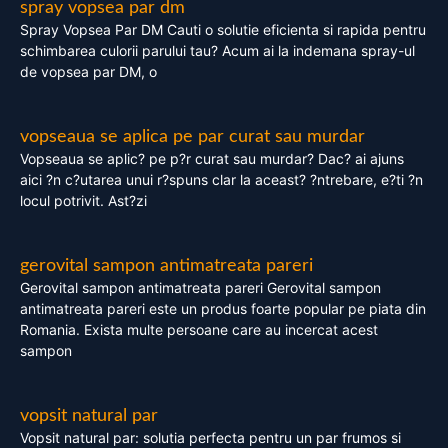
spray vopsea par dm
Spray Vopsea Par DM Cauti o solutie eficienta si rapida pentru
schimbarea culorii parului tau? Acum ai la indemana spray-ul
de vopsea par DM, o
vopseaua se aplica pe par curat sau murdar
Vopseaua se aplic? pe p?r curat sau murdar? Dac? ai ajuns
aici ?n c?utarea unui r?spuns clar la aceast? ?ntrebare, e?ti ?n
locul potrivit. Ast?zi
gerovital sampon antimatreata pareri
Gerovital sampon antimatreata pareri Gerovital sampon
antimatreata pareri este un produs foarte popular pe piata din
Romania. Exista multe persoane care au incercat acest
sampon
vopsit natural par
Vopsit natural par: solutia perfecta pentru un par frumos si