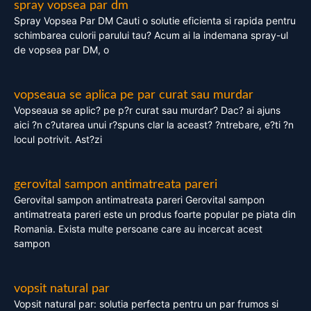
spray vopsea par dm
Spray Vopsea Par DM Cauti o solutie eficienta si rapida pentru
schimbarea culorii parului tau? Acum ai la indemana spray-ul
de vopsea par DM, o
vopseaua se aplica pe par curat sau murdar
Vopseaua se aplic? pe p?r curat sau murdar? Dac? ai ajuns
aici ?n c?utarea unui r?spuns clar la aceast? ?ntrebare, e?ti ?n
locul potrivit. Ast?zi
gerovital sampon antimatreata pareri
Gerovital sampon antimatreata pareri Gerovital sampon
antimatreata pareri este un produs foarte popular pe piata din
Romania. Exista multe persoane care au incercat acest
sampon
vopsit natural par
Vopsit natural par: solutia perfecta pentru un par frumos si