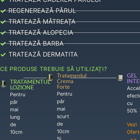
REGENEREAZĂ PĂRUL
TRATEAZĂ MĂTREAȚA
TRATEAZĂ ALOPECIA
TRATEAZĂ BARBA
TRATEAZĂ DERMATITA
CE PRODUSE TREBUIE SĂ UTILIZAȚI?
Tratamentul
GEL
Crema
INT
TRATAMENTUL
Forte
LOZIONE
Acce
Pentru
Pentru
efect
păr
păr
cu
mai
mai
50%
scurt
lung
de
de
Vezi
10cm
10cm
Ofert
Si
>>