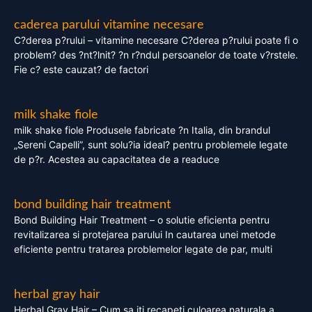
caderea parului vitamine necesare
C?derea p?rului – vitamine necesare C?derea p?rului poate fi o
problem? des ?nt?lnit? ?n r?ndul persoanelor de toate v?rstele.
Fie c? este cauzat? de factori
milk shake fiole
milk shake fiole Produsele fabricate ?n Italia, din brandul
„Sereni Capelli”, sunt solu?ia ideal? pentru problemele legate
de p?r. Acestea au capacitatea de a readuce
bond building hair treatment
Bond Building Hair Treatment – o solutie eficienta pentru
revitalizarea si protejarea parului In cautarea unei metode
eficiente pentru tratarea problemelor legate de par, multi
herbal gray hair
Herbal Gray Hair – Cum sa iti recapeti culoarea naturala a