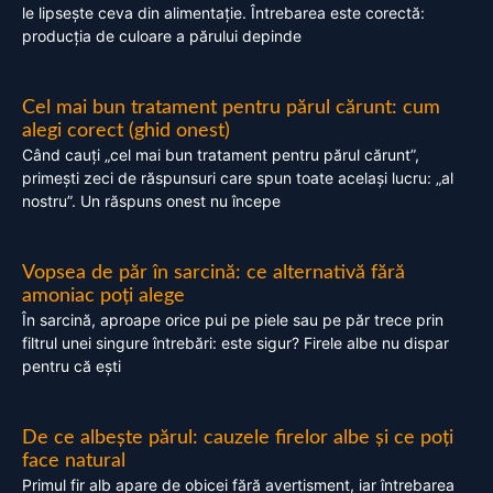
le lipsește ceva din alimentație. Întrebarea este corectă:
producția de culoare a părului depinde
Cel mai bun tratament pentru părul cărunt: cum
alegi corect (ghid onest)
Când cauți „cel mai bun tratament pentru părul cărunt”,
primești zeci de răspunsuri care spun toate același lucru: „al
nostru”. Un răspuns onest nu începe
Vopsea de păr în sarcină: ce alternativă fără
amoniac poți alege
În sarcină, aproape orice pui pe piele sau pe păr trece prin
filtrul unei singure întrebări: este sigur? Firele albe nu dispar
pentru că ești
De ce albește părul: cauzele firelor albe și ce poți
face natural
Primul fir alb apare de obicei fără avertisment, iar întrebarea