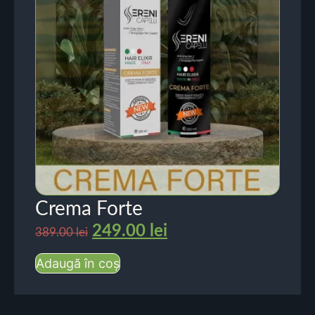
Crema Forte
249.00
lei
389.00
lei
Adaugă în coș