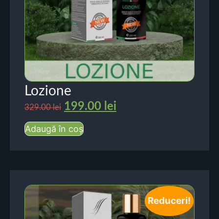
Lozione
199.00
lei
329.00
lei
Adaugă în coș
Reduceri!