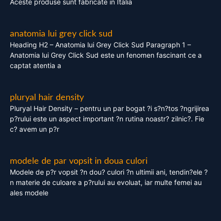
Aceste produse sunt fabricate in Italia
anatomia lui grey click sud
Heading H2 – Anatomia lui Grey Click Sud Paragraph 1 –
Anatomia lui Grey Click Sud este un fenomen fascinant ce a
captat atentia a
pluryal hair density
Pluryal Hair Density – pentru un par bogat ?i s?n?tos ?ngrijirea
p?rului este un aspect important ?n rutina noastr? zilnic?. Fie
c? avem un p?r
modele de par vopsit in doua culori
Modele de p?r vopsit ?n dou? culori ?n ultimii ani, tendin?ele ?
n materie de culoare a p?rului au evoluat, iar multe femei au
ales modele