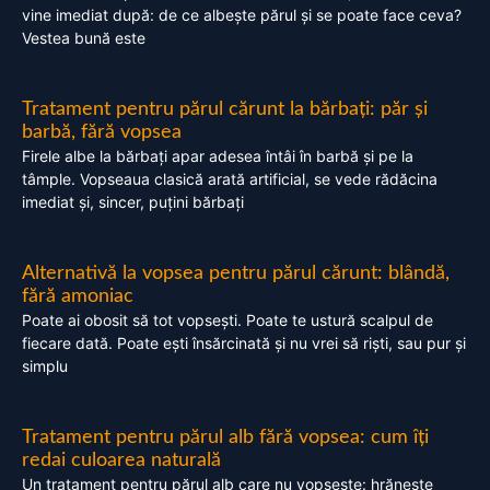
vine imediat după: de ce albește părul și se poate face ceva?
Vestea bună este
Tratament pentru părul cărunt la bărbați: păr și
barbă, fără vopsea
Firele albe la bărbați apar adesea întâi în barbă și pe la
tâmple. Vopseaua clasică arată artificial, se vede rădăcina
imediat și, sincer, puțini bărbați
Alternativă la vopsea pentru părul cărunt: blândă,
fără amoniac
Poate ai obosit să tot vopsești. Poate te ustură scalpul de
fiecare dată. Poate ești însărcinată și nu vrei să riști, sau pur și
simplu
Tratament pentru părul alb fără vopsea: cum îți
redai culoarea naturală
Un tratament pentru părul alb care nu vopsește: hrănește