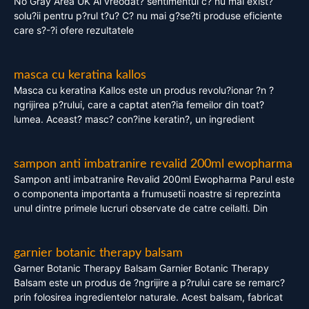
No Gray Area UK Ai vreodat? sentimentul c? nu mai exist?
solu?ii pentru p?rul t?u? C? nu mai g?se?ti produse eficiente
care s?-?i ofere rezultatele
masca cu keratina kallos
Masca cu keratina Kallos este un produs revolu?ionar ?n ?
ngrijirea p?rului, care a captat aten?ia femeilor din toat?
lumea. Aceast? masc? con?ine keratin?, un ingredient
sampon anti imbatranire revalid 200ml ewopharma
Sampon anti imbatranire Revalid 200ml Ewopharma Parul este
o componenta importanta a frumusetii noastre si reprezinta
unul dintre primele lucruri observate de catre ceilalti. Din
garnier botanic therapy balsam
Garner Botanic Therapy Balsam Garnier Botanic Therapy
Balsam este un produs de ?ngrijire a p?rului care se remarc?
prin folosirea ingredientelor naturale. Acest balsam, fabricat