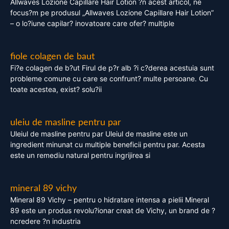
Allwaves Lozione Capillare Hair Lotion ?n acest articol, ne
focus?m pe produsul „Allwaves Lozione Capillare Hair Lotion”
– o lo?iune capilar? inovatoare care ofer? multiple
fiole colagen de baut
Fi?e colagen de b?ut Firul de p?r alb ?i c?derea acestuia sunt
probleme comune cu care se confrunt? multe persoane. Cu
toate acestea, exist? solu?ii
uleiu de masline pentru par
Uleiul de masline pentru par Uleiul de masline este un
ingredient minunat cu multiple beneficii pentru par. Acesta
este un remediu natural pentru ingrijirea si
mineral 89 vichy
Mineral 89 Vichy – pentru o hidratare intensa a pielii Mineral
89 este un produs revolu?ionar creat de Vichy, un brand de ?
ncredere ?n industria