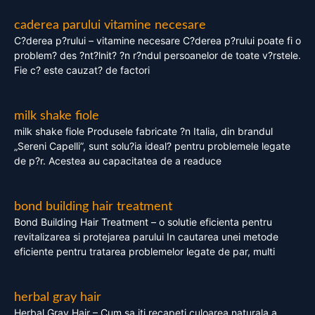
caderea parului vitamine necesare
C?derea p?rului – vitamine necesare C?derea p?rului poate fi o
problem? des ?nt?lnit? ?n r?ndul persoanelor de toate v?rstele.
Fie c? este cauzat? de factori
milk shake fiole
milk shake fiole Produsele fabricate ?n Italia, din brandul
„Sereni Capelli”, sunt solu?ia ideal? pentru problemele legate
de p?r. Acestea au capacitatea de a readuce
bond building hair treatment
Bond Building Hair Treatment – o solutie eficienta pentru
revitalizarea si protejarea parului In cautarea unei metode
eficiente pentru tratarea problemelor legate de par, multi
herbal gray hair
Herbal Gray Hair – Cum sa iti recapeti culoarea naturala a