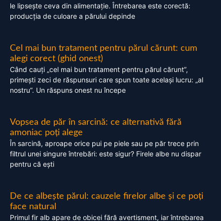
le lipsește ceva din alimentație. Întrebarea este corectă:
producția de culoare a părului depinde
Cel mai bun tratament pentru părul cărunt: cum
alegi corect (ghid onest)
Când cauți „cel mai bun tratament pentru părul cărunt”,
primești zeci de răspunsuri care spun toate același lucru: „al
nostru”. Un răspuns onest nu începe
Vopsea de păr în sarcină: ce alternativă fără
amoniac poți alege
În sarcină, aproape orice pui pe piele sau pe păr trece prin
filtrul unei singure întrebări: este sigur? Firele albe nu dispar
pentru că ești
De ce albește părul: cauzele firelor albe și ce poți
face natural
Primul fir alb apare de obicei fără avertisment, iar întrebarea