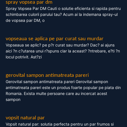
spray vopsea par dm
Spray Vopsea Par DM Cauti o solutie eficienta si rapida pentru
schimbarea culorii parului tau? Acum ai la indemana spray-ul
de vopsea par DM, o
vopseaua se aplica pe par curat sau murdar
Vopseaua se aplic? pe p?r curat sau murdar? Dac? ai ajuns
aici ?n c?utarea unui r?spuns clar la aceast? ?ntrebare, e?ti ?n
locul potrivit. Ast?zi
gerovital sampon antimatreata pareri
Gerovital sampon antimatreata pareri Gerovital sampon
antimatreata pareri este un produs foarte popular pe piata din
Romania. Exista multe persoane care au incercat acest
sampon
vopsit natural par
Vopsit natural par: solutia perfecta pentru un par frumos si