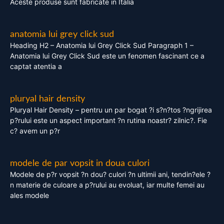
Aceste produse sunt fabricate in Italia
anatomia lui grey click sud
Heading H2 – Anatomia lui Grey Click Sud Paragraph 1 –
Anatomia lui Grey Click Sud este un fenomen fascinant ce a
captat atentia a
pluryal hair density
Pluryal Hair Density – pentru un par bogat ?i s?n?tos ?ngrijirea
p?rului este un aspect important ?n rutina noastr? zilnic?. Fie
c? avem un p?r
modele de par vopsit in doua culori
Modele de p?r vopsit ?n dou? culori ?n ultimii ani, tendin?ele ?
n materie de culoare a p?rului au evoluat, iar multe femei au
ales modele