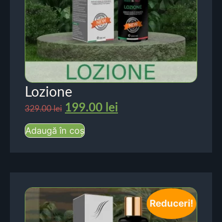
Lozione
199.00
lei
329.00
lei
Adaugă în coș
Reduceri!