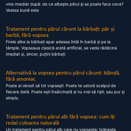
vine imediat după: de ce albește părul și se poate face ceva?
Vestea bună este
Tratament pentru părul cărunt la bărbați: păr și
barbă, fără vopsea
Firele albe la bărbați apar adesea întâi în barbă și pe la
tâmple. Vopseaua clasică arată artificial, se vede rădăcina
imediat și, sincer, puțini bărbați
Alternativă la vopsea pentru părul cărunt: blândă,
fără amoniac
Poate ai obosit să tot vopsești. Poate te ustură scalpul de
fiecare dată. Poate ești însărcinată și nu vrei să riști, sau pur și
simplu
Tratament pentru părul alb fără vopsea: cum îți
redai culoarea naturală
Un tratament pentru părul alb care nu vopsește: hrănește