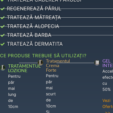
REGENEREAZĂ PĂRUL
TRATEAZĂ MĂTREAȚA
TRATEAZĂ ALOPECIA
TRATEAZĂ BARBA
TRATEAZĂ DERMATITA
CE PRODUSE TREBUIE SĂ UTILIZAȚI?
Tratamentul
GEL
Crema
INT
TRATAMENTUL
Forte
LOZIONE
Acce
Pentru
Pentru
efect
păr
păr
cu
mai
mai
50%
scurt
lung
de
de
Vezi
10cm
10cm
Ofert
Si
>>