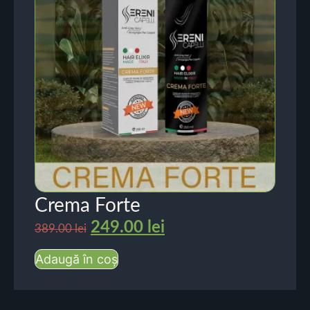
Crema Forte
249.00
lei
389.00
lei
Adaugă în coș