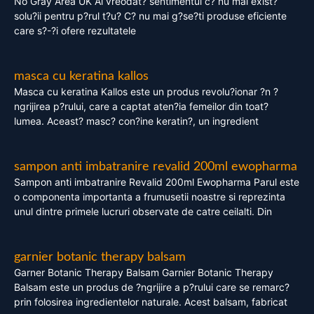
No Gray Area UK Ai vreodat? sentimentul c? nu mai exist?
solu?ii pentru p?rul t?u? C? nu mai g?se?ti produse eficiente
care s?-?i ofere rezultatele
masca cu keratina kallos
Masca cu keratina Kallos este un produs revolu?ionar ?n ?
ngrijirea p?rului, care a captat aten?ia femeilor din toat?
lumea. Aceast? masc? con?ine keratin?, un ingredient
sampon anti imbatranire revalid 200ml ewopharma
Sampon anti imbatranire Revalid 200ml Ewopharma Parul este
o componenta importanta a frumusetii noastre si reprezinta
unul dintre primele lucruri observate de catre ceilalti. Din
garnier botanic therapy balsam
Garner Botanic Therapy Balsam Garnier Botanic Therapy
Balsam este un produs de ?ngrijire a p?rului care se remarc?
prin folosirea ingredientelor naturale. Acest balsam, fabricat