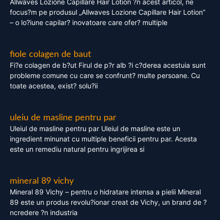
Allwaves Lozione Capillare Hair Lotion ?n acest articol, ne
focus?m pe produsul „Allwaves Lozione Capillare Hair Lotion”
– o lo?iune capilar? inovatoare care ofer? multiple
fiole colagen de baut
Fi?e colagen de b?ut Firul de p?r alb ?i c?derea acestuia sunt
probleme comune cu care se confrunt? multe persoane. Cu
toate acestea, exist? solu?ii
uleiu de masline pentru par
Uleiul de masline pentru par Uleiul de masline este un
ingredient minunat cu multiple beneficii pentru par. Acesta
este un remediu natural pentru ingrijirea si
mineral 89 vichy
Mineral 89 Vichy – pentru o hidratare intensa a pielii Mineral
89 este un produs revolu?ionar creat de Vichy, un brand de ?
ncredere ?n industria