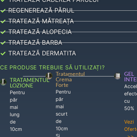
REGENEREAZĂ PĂRUL
TRATEAZĂ MĂTREAȚA
TRATEAZĂ ALOPECIA
TRATEAZĂ BARBA
TRATEAZĂ DERMATITA
CE PRODUSE TREBUIE SĂ UTILIZAȚI?
Tratamentul
GEL
Crema
INT
TRATAMENTUL
Forte
LOZIONE
Acce
Pentru
Pentru
efect
păr
păr
cu
mai
mai
50%
scurt
lung
de
de
Vezi
10cm
10cm
Ofert
Si
>>