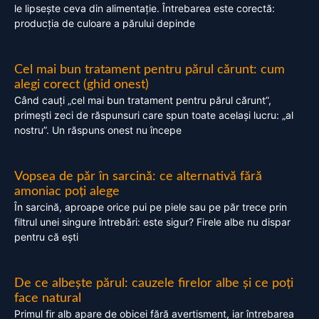
le lipsește ceva din alimentație. Întrebarea este corectă:
producția de culoare a părului depinde
Cel mai bun tratament pentru părul cărunt: cum
alegi corect (ghid onest)
Când cauți „cel mai bun tratament pentru părul cărunt”,
primești zeci de răspunsuri care spun toate același lucru: „al
nostru”. Un răspuns onest nu începe
Vopsea de păr în sarcină: ce alternativă fără
amoniac poți alege
În sarcină, aproape orice pui pe piele sau pe păr trece prin
filtrul unei singure întrebări: este sigur? Firele albe nu dispar
pentru că ești
De ce albește părul: cauzele firelor albe și ce poți
face natural
Primul fir alb apare de obicei fără avertisment, iar întrebarea