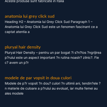
Aceste produse sunt fabricate in Italia
anatomia lui grey click sud
Heading H2 – Anatomia lui Grey Click Sud Paragraph 1 –
Anatomia lui Grey Click Sud este un fenomen fascinant ce a
captat atentia a
pluryal hair density
Pluryal Hair Density – pentru un par bogat ?i s?n?tos ?ngrijirea
p?rului este un aspect important ?n rutina noastr? zilnic?. Fie
c? avem un p?r
modele de par vopsit in doua culori
Modele de p?r vopsit ?n dou? culori ?n ultimii ani, tendin?ele ?
n materie de culoare a p?rului au evoluat, iar multe femei au
ales modele