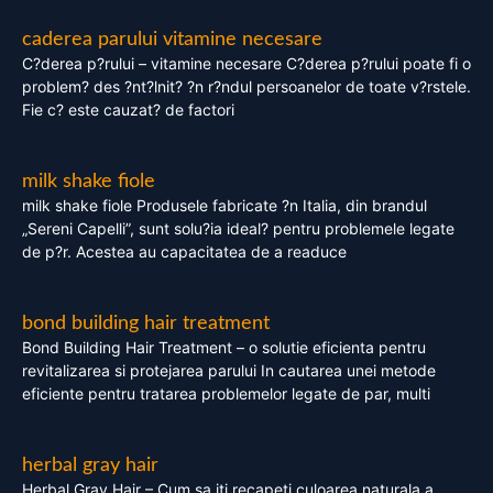
caderea parului vitamine necesare
C?derea p?rului – vitamine necesare C?derea p?rului poate fi o
problem? des ?nt?lnit? ?n r?ndul persoanelor de toate v?rstele.
Fie c? este cauzat? de factori
milk shake fiole
milk shake fiole Produsele fabricate ?n Italia, din brandul
„Sereni Capelli”, sunt solu?ia ideal? pentru problemele legate
de p?r. Acestea au capacitatea de a readuce
bond building hair treatment
Bond Building Hair Treatment – o solutie eficienta pentru
revitalizarea si protejarea parului In cautarea unei metode
eficiente pentru tratarea problemelor legate de par, multi
herbal gray hair
Herbal Gray Hair – Cum sa iti recapeti culoarea naturala a