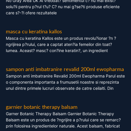
No Gray Area UK Ai vreodat? sentimentul c? nu mai exist?
solu?ii pentru p?rul t?u? C? nu mai g?se?ti produse eficiente
care s?-?i ofere rezultatele
masca cu keratina kallos
Masca cu keratina Kallos este un produs revolu?ionar ?n ?
ngrijirea p?rului, care a captat aten?ia femeilor din toat?
lumea. Aceast? masc? con?ine keratin?, un ingredient
sampon anti imbatranire revalid 200ml ewopharma
Sampon anti imbatranire Revalid 200ml Ewopharma Parul este
o componenta importanta a frumusetii noastre si reprezinta
unul dintre primele lucruri observate de catre ceilalti. Din
garnier botanic therapy balsam
Garner Botanic Therapy Balsam Garnier Botanic Therapy
Balsam este un produs de ?ngrijire a p?rului care se remarc?
prin folosirea ingredientelor naturale. Acest balsam, fabricat