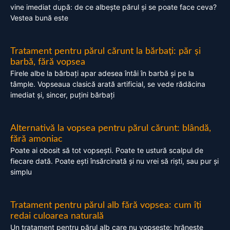
vine imediat după: de ce albește părul și se poate face ceva?
Vestea bună este
Tratament pentru părul cărunt la bărbați: păr și
barbă, fără vopsea
Firele albe la bărbați apar adesea întâi în barbă și pe la
tâmple. Vopseaua clasică arată artificial, se vede rădăcina
imediat și, sincer, puțini bărbați
Alternativă la vopsea pentru părul cărunt: blândă,
fără amoniac
Poate ai obosit să tot vopsești. Poate te ustură scalpul de
fiecare dată. Poate ești însărcinată și nu vrei să riști, sau pur și
simplu
Tratament pentru părul alb fără vopsea: cum îți
redai culoarea naturală
Un tratament pentru părul alb care nu vopsește: hrănește