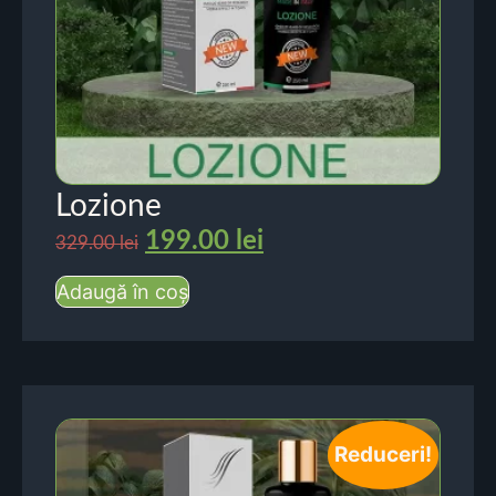
Lozione
199.00
lei
329.00
lei
Adaugă în coș
Reduceri!