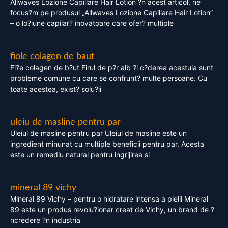
Allwaves Lozione Capillare Hair Lotion ?n acest articol, ne
focus?m pe produsul „Allwaves Lozione Capillare Hair Lotion”
– o lo?iune capilar? inovatoare care ofer? multiple
fiole colagen de baut
Fi?e colagen de b?ut Firul de p?r alb ?i c?derea acestuia sunt
probleme comune cu care se confrunt? multe persoane. Cu
toate acestea, exist? solu?ii
uleiu de masline pentru par
Uleiul de masline pentru par Uleiul de masline este un
ingredient minunat cu multiple beneficii pentru par. Acesta
este un remediu natural pentru ingrijirea si
mineral 89 vichy
Mineral 89 Vichy – pentru o hidratare intensa a pielii Mineral
89 este un produs revolu?ionar creat de Vichy, un brand de ?
ncredere ?n industria