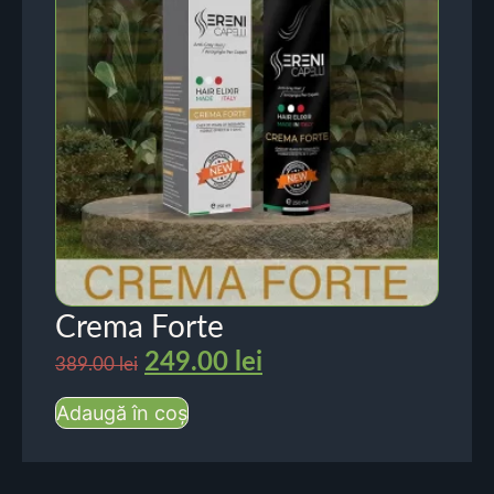
Crema Forte
249.00
lei
389.00
lei
Adaugă în coș