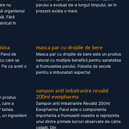
are nu
parului a evoluat de-a lungul timpului, iar in
asă organismul
prezent exista o mare
lă. Fără
bricat în
isica
masca par cu drojdie de bere
 Parul de
Masca par cu drojdie de bere este un produs
cu care se
natural cu multiple beneficii pentru sanatatea
. Fie ca aveti o
si frumusetea parului. Folosita de secole
pentru a imbunatati aspectul
sampon anti imbatranire revalid
200ml ewopharma
un produs
, care a
Sampon anti imbatranire Revalid 200ml
? lumea.
Ewopharma Parul este o componenta
 un ingredient
importanta a frumusetii noastre si reprezinta
unul dintre primele lucruri observate de catre
ceilalti. Din