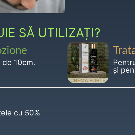
E SĂ UTILIZAȚI?
ozione
Trat
g de 10cm.
Pentr
și pen
ctele cu 50%