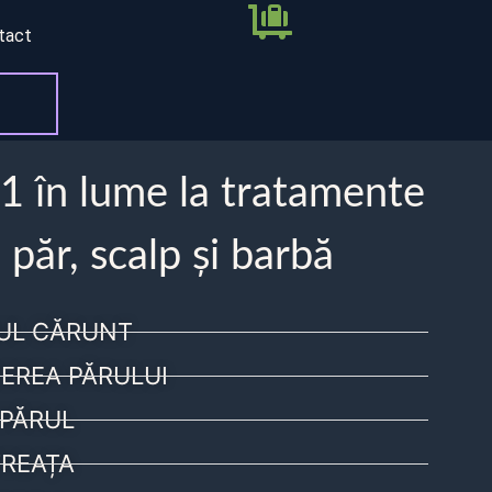
tact
 1 în lume la tratamente
 păr, scalp și barbă
UL CĂRUNT
EREA PĂRULUI
PĂRUL
REAȚA