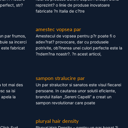
perfect, str?
reprezint? o linie de produse inovatoare
fabricate ?n Italia de c?tre
amestec vopsea par
un par frumos,
Amestecul de vopsea pentru p?r poate fi o
ebuie sa incerci
adev?rat? provocare, dar cu produsele
este fabricat
potrivite, ob?inerea unei culori perfecte este la
?ndem?na noastr?. ?n acest articol,
sampon stralucire par
 tot mai des
Un par stralucitor si sanatos este visul fiecarei
sc sa isi
persoane. In cautarea unor solutii eficiente,
 apela la
brandul italian „Sereni Capelli” a creat un
sampon revolutionar care poate
pluryal hair density
 Click Sud
Pluryal Hair Density – pentru un par bogat ?i