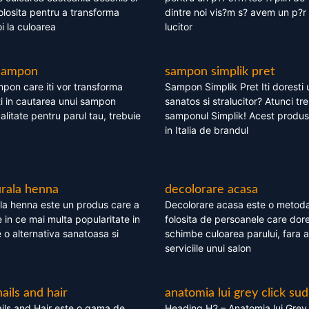
olosita pentru a transforma
dintre noi vis?m s? avem un p?r 
i la culoarea
lucitor
 sampon
sampon simplik pret
mpon care iti vor transforma
Sampon Simplik Pret Iti doresti 
i in cautarea unui sampon
sanatos si stralucitor? Atunci tr
calitate pentru parul tau, trebuie
samponul Simplik! Acest produs 
in Italia de brandul
rala henna
decolorare acasa
la henna este un produs care a
Decolorare acasa este o metoda
e in ce mai multa popularitate in
folosita de persoanele care dore
te o alternativa sanatoasa si
schimbe culoarea parului, fara a
serviciile unui salon
nails and hair
anatomia lui grey click sud
ils and Hair este o gama de
Heading H2 – Anatomia lui Grey