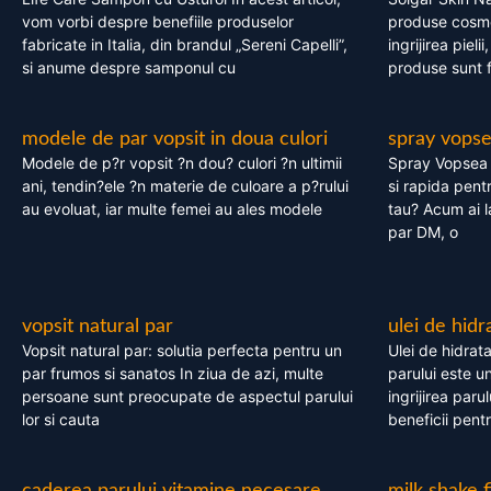
vom vorbi despre benefiile produselor
produse cosme
fabricate in Italia, din brandul „Sereni Capelli”,
ingrijirea pieli
si anume despre samponul cu
produse sunt fa
modele de par vopsit in doua culori
spray vops
Modele de p?r vopsit ?n dou? culori ?n ultimii
Spray Vopsea P
ani, tendin?ele ?n materie de culoare a p?rului
si rapida pent
au evoluat, iar multe femei au ales modele
tau? Acum ai 
par DM, o
vopsit natural par
ulei de hidr
Vopsit natural par: solutia perfecta pentru un
Ulei de hidrata
par frumos si sanatos In ziua de azi, multe
parului este un
persoane sunt preocupate de aspectul parului
ingrijirea paru
lor si cauta
beneficii pent