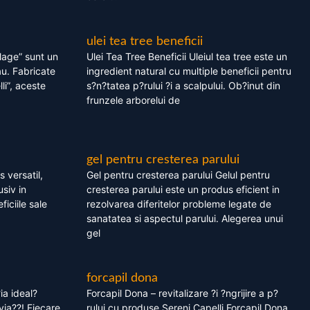
ulei tea tree beneficii
olage” sunt un
Ulei Tea Tree Beneficii Uleiul tea tree este un
au. Fabricate
ingredient natural cu multiple beneficii pentru
li”, aceste
s?n?tatea p?rului ?i a scalpului. Ob?inut din
frunzele arborelui de
gel pentru cresterea parului
 versatil,
Gel pentru cresterea parului Gelul pentru
usiv in
cresterea parului este un produs eficient in
ficiile sale
rezolvarea diferitelor probleme legate de
sanatatea si aspectul parului. Alegerea unui
gel
forcapil dona
ia ideal?
Forcapil Dona – revitalizare ?i ?ngrijire a p?
via??! Fiecare
rului cu produse Sereni Capelli Forcapil Dona