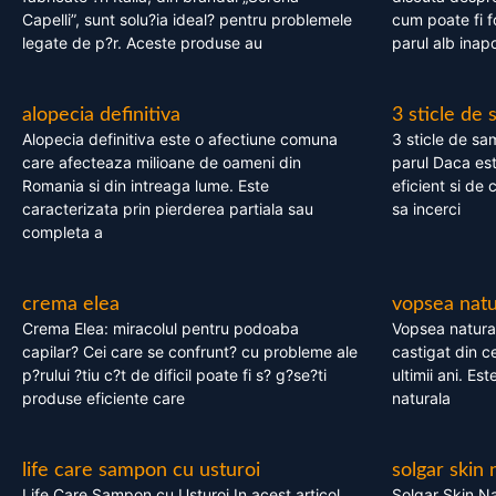
Capelli”, sunt solu?ia ideal? pentru problemele
cum poate fi f
legate de p?r. Aceste produse au
parul alb inapo
alopecia definitiva
3 sticle de
Alopecia definitiva este o afectiune comuna
3 sticle de sa
care afecteaza milioane de oameni din
parul Daca est
Romania si din intreaga lume. Este
eficient si de 
caracterizata prin pierderea partiala sau
sa incerci
completa a
crema elea
vopsea natu
Crema Elea: miracolul pentru podoaba
Vopsea natura
capilar? Cei care se confrunt? cu probleme ale
castigat din c
p?rului ?tiu c?t de dificil poate fi s? g?se?ti
ultimii ani. Es
produse eficiente care
naturala
life care sampon cu usturoi
solgar skin 
Life Care Sampon cu Usturoi In acest articol,
Solgar Skin Na