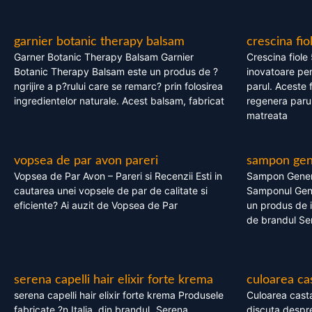
garnier botanic therapy balsam
crescina fio
Garner Botanic Therapy Balsam Garnier
Crescina fiole
Botanic Therapy Balsam este un produs de ?
inovatoare pen
ngrijire a p?rului care se remarc? prin folosirea
parul. Aceste 
ingredientelor naturale. Acest balsam, fabricat
regenera parul
matreata
vopsea de par avon pareri
sampon gene
Vopsea de Par Avon – Pareri si Recenzii Esti in
Sampon Gener
cautarea unei vopsele de par de calitate si
Samponul Gene
eficiente? Ai auzit de Vopsea de Par
un produs de in
de brandul Se
serena capelli hair elixir forte krema
culoarea ca
serena capelli hair elixir forte krema Produsele
Culoarea casta
fabricate ?n Italia, din brandul „Serena
discuta despre