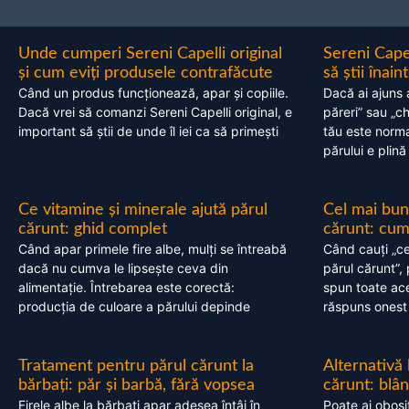
Unde cumperi Sereni Capelli original
Sereni Cape
și cum eviți produsele contrafăcute
să știi înai
Când un produs funcționează, apar și copiile.
Dacă ai ajuns 
Dacă vrei să comanzi Sereni Capelli original, e
păreri” sau „c
important să știi de unde îl iei ca să primești
tău este normal
părului e plină
Ce vitamine și minerale ajută părul
Cel mai bun
cărunt: ghid complet
cărunt: cum 
Când apar primele fire albe, mulți se întreabă
Când cauți „ce
dacă nu cumva le lipsește ceva din
părul cărunt”,
alimentație. Întrebarea este corectă:
spun toate acel
producția de culoare a părului depinde
răspuns onest
Tratament pentru părul cărunt la
Alternativă
bărbați: păr și barbă, fără vopsea
cărunt: blâ
Firele albe la bărbați apar adesea întâi în
Poate ai obosi