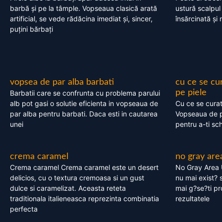
barbă și pe la tâmple. Vopseaua clasică arată
ustură scalpul
artificial, se vede rădăcina imediat și, sincer,
însărcinată și 
puțini bărbați
vopsea de par alba barbati
cu ce se cu
pe piele
Barbatii care se confrunta cu problema parului
alb pot gasi o solutie eficienta in vopseaua de
Cu ce se cura
par alba pentru barbati. Daca esti in cautarea
Vopseaua de p
unei
pentru a-ti sc
crema caramel
no gray are
Crema caramel Crema caramel este un desert
No Gray Area 
delicios, cu o textura cremoasa si un gust
nu mai exist? s
dulce si caramelizat. Aceasta reteta
mai g?se?ti pr
traditionala italieneasca reprezinta combinatia
rezultatele
perfecta