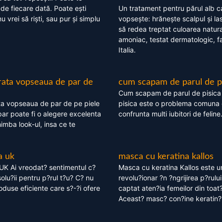
 de fiecare dată. Poate ești
Un tratament pentru părul alb c
nu vrei să riști, sau pur și simplu
vopsește: hrănește scalpul și l
să redea treptat culoarea natura
amoniac, testat dermatologic, fa
Italia.
rata vopseaua de par de
cum scapam de parul de p
Cum scapam de parul de pisica
ta vopseaua de par de pe piele
pisica este o problema comuna 
ar poate fi o alegere excelenta
confrunta multi iubitori de feline
himba look-ul, insa ce te
a uk
masca cu keratina kallos
UK Ai vreodat? sentimentul c?
Masca cu keratina Kallos este 
olu?ii pentru p?rul t?u? C? nu
revolu?ionar ?n ?ngrijirea p?rului
oduse eficiente care s?-?i ofere
captat aten?ia femeilor din toat
Aceast? masc? con?ine keratin?,