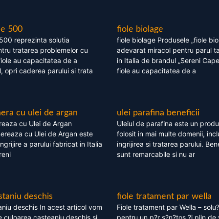
le 500
fiole biolage
 500 reprezinta solutia
fiole biolage Produsele „fiole bi
tru tratarea problemelor cu
adevarat miracol pentru parul t
fiole au capacitatea de a
in Italia de brandul „Sereni Capel
, opri caderea parului si trata
fiole au capacitatea de a
ra cu ulei de argan
ulei parafina beneficii
eaza cu Ulei de Argan
Uleiul de parafina este un produs
reaza cu Ulei de Argan este
folosit in mai multe domenii, incl
grijire a parului fabricat in Italia
ingrijirea si tratarea parului. Bene
reni
sunt remarcabile si nu ar
staniu deschis
fiole tratament par wella
niu deschis In acest articol vom
Fiole tratament par Wella – solu?
 culoarea casteaniu deschis si
pentru un p?r s?n?tos ?i plin de 