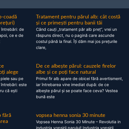
ap-coadă
Tratament pentru părul alb: cât costă
prețuri)
și ce primești pentru banii tăi
 întrebări: de
Când cauți „tratament păr alb preț”, vrei un
apoi, ce e de
răspuns direct, nu o pagină care ascunde
t
costul până la final. Îți dăm mai jos prețurile
clare,
ce
De ce albește părul: cauzele firelor
oți alege
albe și ce poți face natural
 piele sau pe
Primul fir alb apare de obicei fără avertisment,
 întrebări: este
iar întrebarea vine imediat după: de ce
ru că ești
albește părul și se poate face ceva? Vestea
bună este
 fără
vopsea henna sonia 30 minute
area
Vopsea Henna Sonia 30 Minute – Revolutia in
industria vopsirii parului! Industria vopsirii