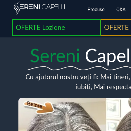
Produse
Q&A
OFERTE Lozione
OFERTE 
Sereni
Capel
Cu ajutorul nostru veți fi: Mai tineri
iubiți, Mai respecta