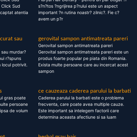
 Click Sud
s?n?tos ?ngrijirea p?rului este un aspect
captat atentia
important ?n rutina noastr? zilnic?. Fie c?
avem un p?r
 curat sau
gerovital sampon antimatreata pareri
Gerovital sampon antimatreata pareri
t sau murdar?
Gerovital sampon antimatreata pareri este un
nui r?spuns
produs foarte popular pe piata din Romania.
 locul potrivit.
Exista multe persoane care au incercat acest
sampon
s
ce cauzeaza caderea parului la barbati
ul gras poate
Caderea parului la barbati este o problema
multe persoane
frecventa, care poate avea multiple cauze.
 lipsa de volum
Este important sa intelegem factorii care
determina aceasta afectiune si sa luam