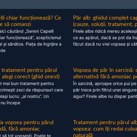
lli chiar funcționează? Ce
Păr alb: ghidul complet c
nte să comanzi
(cauze, soluții, tratament, 
aici căutând „Sereni Capelli
Firele albe ridică mereu aceleași
hiar funcționează”, scepticismul
ce au apărut, dacă se pot da în
 și sănătos. Piața de îngrijire a
făcut dacă nu vrei vopsea și câ
 de
 tratament pentru părul
Vopsea de păr în sarcină: 
alegi corect (ghid onest)
alternativă fără amoniac p
l mai bun tratament pentru
În sarcină, aproape orice pui pe
 primești zeci de răspunsuri care
păr trece prin filtrul unei singure
ași lucru: „al nostru”. Un
sigur? Firele albe nu dispar pent
 nu începe
 la vopsea pentru părul
Tratament pentru părul alb
ndă, fără amoniac
vopsea: cum îți redai culo
naturală
t să tot vopsești. Poate te