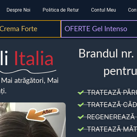
Despre Noi
Politica de Retur
Contul Meu
Con
Crema Forte
OFERTE Gel Intenso
Brandul nr.
li
Italia
pentru
, Mai atrăgători, Mai
ți.
TRATEAZĂ PĂR
TRATEAZĂ CĂD
REGENEREAZĂ 
TRATEAZĂ MĂT