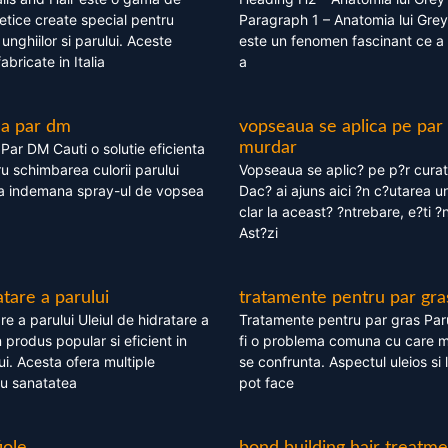
tice create special pentru
Paragraph 1 – Anatomia lui Grey
i, unghiilor si parului. Aceste
este un fenomen fascinant ce a 
bricate in Italia
a
ea par dm
vopseaua se aplica pe par
murdar
ar DM Cauti o solutie eficienta
ru schimbarea culorii parului
Vopseaua se aplic? pe p?r cura
la indemana spray-ul de vopsea
Dac? ai ajuns aici ?n c?utarea u
clar la aceast? ?ntrebare, e?ti ?n
Ast?zi
atare a parului
tratamente pentru par gra
re a parului Uleiul de hidratare a
Tratamente pentru par gras Par
 produs popular si eficient in
fi o problema comuna cu care 
lui. Acesta ofera multiple
se confrunta. Aspectul uleios si
ru sanatatea
pot face