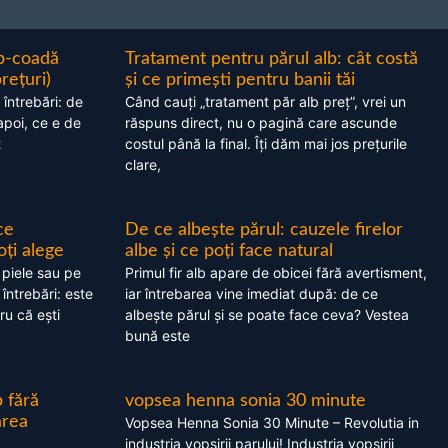
ap-coadă
Tratament pentru părul alb: cât costă
prețuri)
și ce primești pentru banii tăi
 întrebări: de
Când cauți „tratament păr alb preț”, vrei un
apoi, ce e de
răspuns direct, nu o pagină care ascunde
t
costul până la final. Îți dăm mai jos prețurile
clare,
ce
De ce albește părul: cauzele firelor
oți alege
albe și ce poți face natural
 piele sau pe
Primul fir alb apare de obicei fără avertisment,
 întrebări: este
iar întrebarea vine imediat după: de ce
ru că ești
albește părul și se poate face ceva? Vestea
bună este
 fără
vopsea henna sonia 30 minute
area
Vopsea Henna Sonia 30 Minute – Revolutia in
industria vopsirii parului! Industria vopsirii