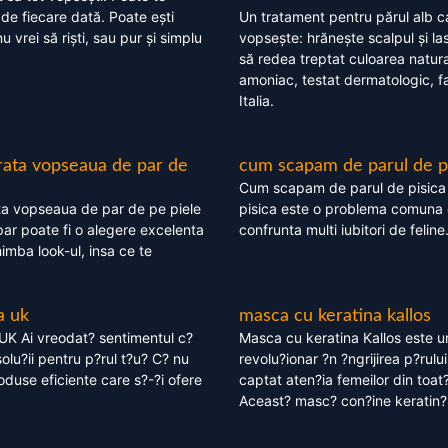
 de fiecare dată. Poate ești
Un tratament pentru părul alb c
nu vrei să riști, sau pur și simplu
vopsește: hrănește scalpul și l
să redea treptat culoarea natura
amoniac, testat dermatologic, fa
Italia.
rata vopseaua de par de
cum scapam de parul de p
Cum scapam de parul de pisica
ta vopseaua de par de pe piele
pisica este o problema comuna 
ar poate fi o alegere excelenta
confrunta multi iubitori de feline
himba look-ul, insa ce te
a uk
masca cu keratina kallos
UK Ai vreodat? sentimentul c?
Masca cu keratina Kallos este 
olu?ii pentru p?rul t?u? C? nu
revolu?ionar ?n ?ngrijirea p?rului
oduse eficiente care s?-?i ofere
captat aten?ia femeilor din toat
Aceast? masc? con?ine keratin?,