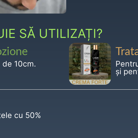
E SĂ UTILIZAȚI?
ozione
Trat
g de 10cm.
Pentr
și pen
ctele cu 50%