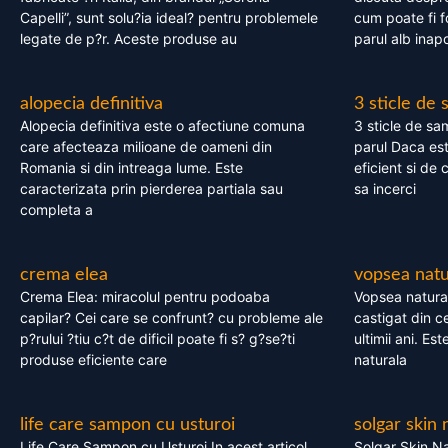
Capelli”, sunt solu?ia ideal? pentru problemele
cum poate fi f
legate de p?r. Aceste produse au
parul alb inapo
alopecia definitiva
3 sticle de
Alopecia definitiva este o afectiune comuna
3 sticle de sa
care afecteaza milioane de oameni din
parul Daca est
Romania si din intreaga lume. Este
eficient si de 
caracterizata prin pierderea partiala sau
sa incerci
completa a
crema elea
vopsea natu
Crema Elea: miracolul pentru podoaba
Vopsea natura
capilar? Cei care se confrunt? cu probleme ale
castigat din c
p?rului ?tiu c?t de dificil poate fi s? g?se?ti
ultimii ani. Es
produse eficiente care
naturala
life care sampon cu usturoi
solgar skin 
Life Care Sampon cu Usturoi In acest articol,
Solgar Skin Na