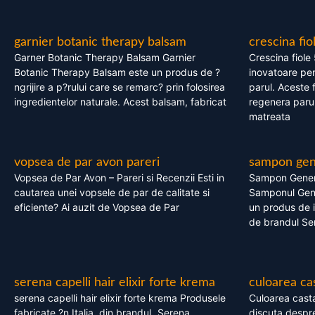
garnier botanic therapy balsam
crescina fio
Garner Botanic Therapy Balsam Garnier
Crescina fiole
Botanic Therapy Balsam este un produs de ?
inovatoare pen
ngrijire a p?rului care se remarc? prin folosirea
parul. Aceste 
ingredientelor naturale. Acest balsam, fabricat
regenera parul
matreata
vopsea de par avon pareri
sampon gene
Vopsea de Par Avon – Pareri si Recenzii Esti in
Sampon Gener
cautarea unei vopsele de par de calitate si
Samponul Gene
eficiente? Ai auzit de Vopsea de Par
un produs de in
de brandul Se
serena capelli hair elixir forte krema
culoarea ca
serena capelli hair elixir forte krema Produsele
Culoarea casta
fabricate ?n Italia, din brandul „Serena
discuta despre