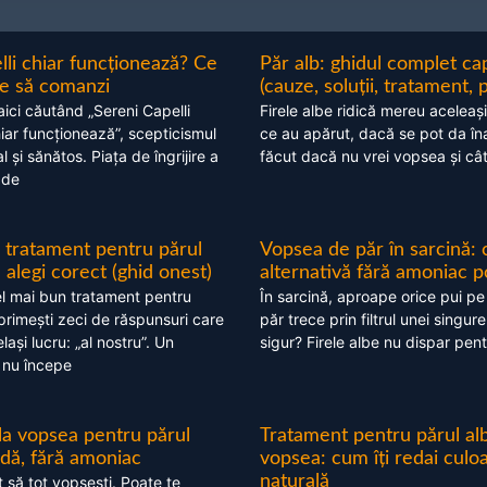
lli chiar funcționează? Ce
Păr alb: ghidul complet c
nte să comanzi
(cauze, soluții, tratament, 
aici căutând „Sereni Capelli
Firele albe ridică mereu aceleași
hiar funcționează”, scepticismul
ce au apărut, dacă se pot da în
 și sănătos. Piața de îngrijire a
făcut dacă nu vrei vopsea și câ
 de
 tratament pentru părul
Vopsea de păr în sarcină: 
alegi corect (ghid onest)
alternativă fără amoniac p
l mai bun tratament pentru
În sarcină, aproape orice pui pe
 primești zeci de răspunsuri care
păr trece prin filtrul unei singure
ași lucru: „al nostru”. Un
sigur? Firele albe nu dispar pent
 nu începe
 la vopsea pentru părul
Tratament pentru părul alb
ndă, fără amoniac
vopsea: cum îți redai culo
naturală
t să tot vopsești. Poate te