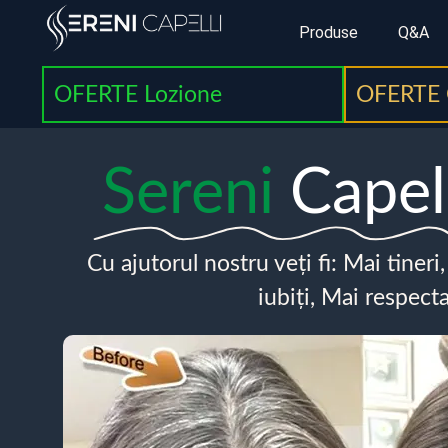
Produse
Q&A
OFERTE Lozione
OFERTE 
Sereni
Capel
Cu ajutorul nostru veți fi: Mai tineri
iubiți, Mai respecta