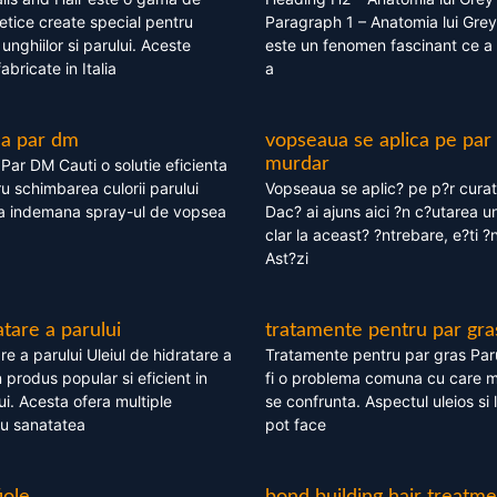
tice create special pentru
Paragraph 1 – Anatomia lui Grey
i, unghiilor si parului. Aceste
este un fenomen fascinant ce a 
bricate in Italia
a
ea par dm
vopseaua se aplica pe par
murdar
ar DM Cauti o solutie eficienta
ru schimbarea culorii parului
Vopseaua se aplic? pe p?r cura
la indemana spray-ul de vopsea
Dac? ai ajuns aici ?n c?utarea u
clar la aceast? ?ntrebare, e?ti ?n
Ast?zi
atare a parului
tratamente pentru par gra
re a parului Uleiul de hidratare a
Tratamente pentru par gras Par
 produs popular si eficient in
fi o problema comuna cu care 
lui. Acesta ofera multiple
se confrunta. Aspectul uleios si
ru sanatatea
pot face