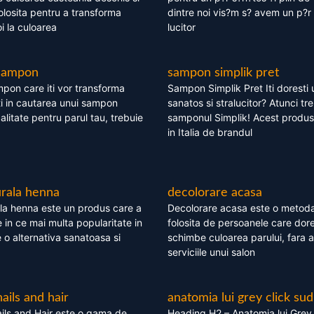
olosita pentru a transforma
dintre noi vis?m s? avem un p?r 
i la culoarea
lucitor
 sampon
sampon simplik pret
mpon care iti vor transforma
Sampon Simplik Pret Iti doresti 
i in cautarea unui sampon
sanatos si stralucitor? Atunci tr
calitate pentru parul tau, trebuie
samponul Simplik! Acest produs 
in Italia de brandul
rala henna
decolorare acasa
la henna este un produs care a
Decolorare acasa este o metoda
e in ce mai multa popularitate in
folosita de persoanele care dore
te o alternativa sanatoasa si
schimbe culoarea parului, fara a
serviciile unui salon
nails and hair
anatomia lui grey click sud
ils and Hair este o gama de
Heading H2 – Anatomia lui Grey