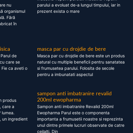
are nu
parului a evoluat de-a lungul timpului, iar in
asă organismul
prezent exista o mare
lă. Fără
bricat în
isica
masca par cu drojdie de bere
 Parul de
Masca par cu drojdie de bere este un produs
cu care se
natural cu multiple beneficii pentru sanatatea
. Fie ca aveti o
si frumusetea parului. Folosita de secole
pentru a imbunatati aspectul
sampon anti imbatranire revalid
200ml ewopharma
un produs
, care a
Sampon anti imbatranire Revalid 200ml
? lumea.
Ewopharma Parul este o componenta
 un ingredient
importanta a frumusetii noastre si reprezinta
unul dintre primele lucruri observate de catre
ceilalti. Din