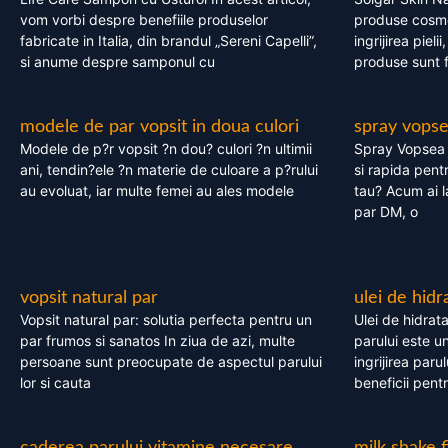
vom vorbi despre benefiile produselor
produse cosme
fabricate in Italia, din brandul „Sereni Capelli”,
ingrijirea pieli
si anume despre samponul cu
produse sunt fa
modele de par vopsit in doua culori
spray vops
Modele de p?r vopsit ?n dou? culori ?n ultimii
Spray Vopsea P
ani, tendin?ele ?n materie de culoare a p?rului
si rapida pent
au evoluat, iar multe femei au ales modele
tau? Acum ai 
par DM, o
vopsit natural par
ulei de hidr
Vopsit natural par: solutia perfecta pentru un
Ulei de hidrata
par frumos si sanatos In ziua de azi, multe
parului este un
persoane sunt preocupate de aspectul parului
ingrijirea paru
lor si cauta
beneficii pent