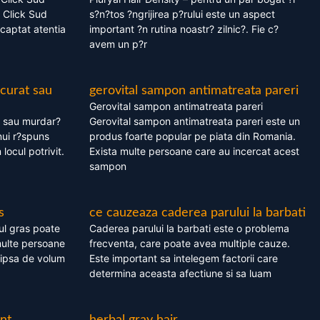
 Click Sud
s?n?tos ?ngrijirea p?rului este un aspect
captat atentia
important ?n rutina noastr? zilnic?. Fie c?
avem un p?r
 curat sau
gerovital sampon antimatreata pareri
Gerovital sampon antimatreata pareri
t sau murdar?
Gerovital sampon antimatreata pareri este un
nui r?spuns
produs foarte popular pe piata din Romania.
 locul potrivit.
Exista multe persoane care au incercat acest
sampon
s
ce cauzeaza caderea parului la barbati
ul gras poate
Caderea parului la barbati este o problema
multe persoane
frecventa, care poate avea multiple cauze.
 lipsa de volum
Este important sa intelegem factorii care
determina aceasta afectiune si sa luam