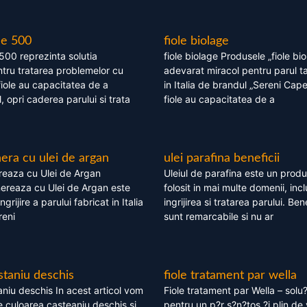
le 500
fiole biolage
 500 reprezinta solutia
fiole biolage Produsele „fiole bi
tru tratarea problemelor cu
adevarat miracol pentru parul t
fiole au capacitatea de a
in Italia de brandul „Sereni Capel
, opri caderea parului si trata
fiole au capacitatea de a
ra cu ulei de argan
ulei parafina beneficii
eaza cu Ulei de Argan
Uleiul de parafina este un produs
reaza cu Ulei de Argan este
folosit in mai multe domenii, incl
grijire a parului fabricat in Italia
ingrijirea si tratarea parului. Bene
reni
sunt remarcabile si nu ar
staniu deschis
fiole tratament par wella
niu deschis In acest articol vom
Fiole tratament par Wella – solu?
 culoarea casteaniu deschis si
pentru un p?r s?n?tos ?i plin de 