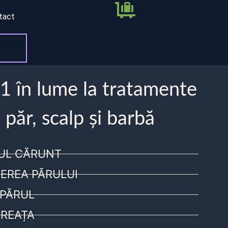
tact
 1 în lume la tratamente
 păr, scalp și barbă
UL CĂRUNT
EREA PĂRULUI
PĂRUL
REAȚA