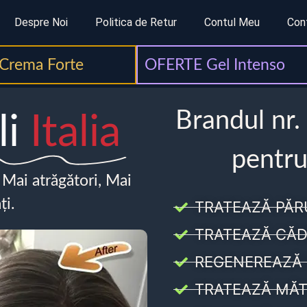
Despre Noi
Politica de Retur
Contul Meu
Con
Crema Forte
OFERTE Gel Intenso
Brandul nr.
li
Italia
pentru
, Mai atrăgători, Mai
ți.
TRATEAZĂ PĂR
TRATEAZĂ CĂD
REGENEREAZĂ 
TRATEAZĂ MĂT