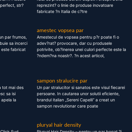
perfect, str?
reprezint? o linie de produse inovatoare
fabricate ?n Italia de c?tre
amestec vopsea par
un par frumos,
Amestecul de vopsea pentru p?r poate fi o
ebuie sa incerci
adev?rat? provocare, dar cu produsele
este fabricat
potrivite, ob?inerea unei culori perfecte este la
?ndem?na noastr?. ?n acest articol,
sampon stralucire par
 tot mai des
Un par stralucitor si sanatos este visul fiecarei
sc sa isi
persoane. In cautarea unor solutii eficiente,
 apela la
brandul italian „Sereni Capelli” a creat un
sampon revolutionar care poate
pluryal hair density
 Click Sud
Pluryal Hair Density – pentru un par bogat ?i