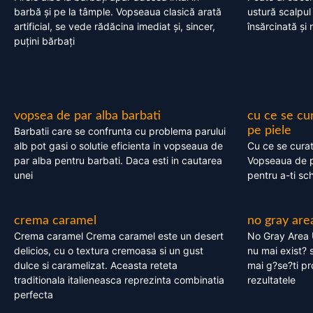
barbă și pe la tâmple. Vopseaua clasică arată
ustură scalpul
artificial, se vede rădăcina imediat și, sincer,
însărcinată și 
puțini bărbați
vopsea de par alba barbati
cu ce se cu
pe piele
Barbatii care se confrunta cu problema parului
alb pot gasi o solutie eficienta in vopseaua de
Cu ce se cura
par alba pentru barbati. Daca esti in cautarea
Vopseaua de p
unei
pentru a-ti sc
crema caramel
no gray are
Crema caramel Crema caramel este un desert
No Gray Area 
delicios, cu o textura cremoasa si un gust
nu mai exist? s
dulce si caramelizat. Aceasta reteta
mai g?se?ti pr
traditionala italieneasca reprezinta combinatia
rezultatele
perfecta