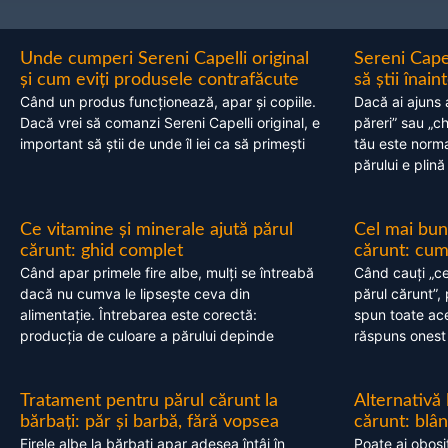
Unde cumperi Sereni Capelli original
Sereni Cape
și cum eviți produsele contrafăcute
să știi înai
Când un produs funcționează, apar și copiile.
Dacă ai ajuns 
Dacă vrei să comanzi Sereni Capelli original, e
păreri” sau „c
important să știi de unde îl iei ca să primești
tău este normal
părului e plină
Ce vitamine și minerale ajută părul
Cel mai bun
cărunt: ghid complet
cărunt: cum 
Când apar primele fire albe, mulți se întreabă
Când cauți „ce
dacă nu cumva le lipsește ceva din
părul cărunt”,
alimentație. Întrebarea este corectă:
spun toate acel
producția de culoare a părului depinde
răspuns onest
Tratament pentru părul cărunt la
Alternativă
bărbați: păr și barbă, fără vopsea
cărunt: blâ
Firele albe la bărbați apar adesea întâi în
Poate ai obosi