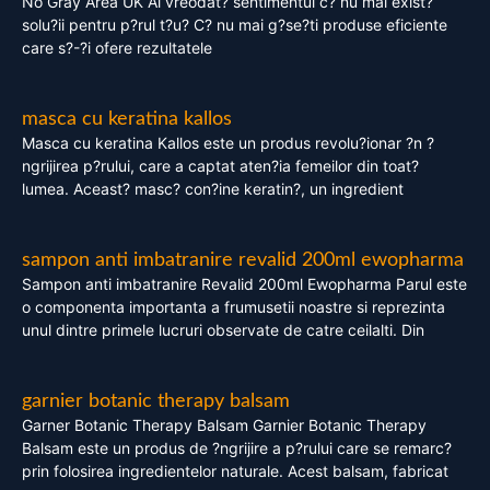
No Gray Area UK Ai vreodat? sentimentul c? nu mai exist?
solu?ii pentru p?rul t?u? C? nu mai g?se?ti produse eficiente
care s?-?i ofere rezultatele
masca cu keratina kallos
Masca cu keratina Kallos este un produs revolu?ionar ?n ?
ngrijirea p?rului, care a captat aten?ia femeilor din toat?
lumea. Aceast? masc? con?ine keratin?, un ingredient
sampon anti imbatranire revalid 200ml ewopharma
Sampon anti imbatranire Revalid 200ml Ewopharma Parul este
o componenta importanta a frumusetii noastre si reprezinta
unul dintre primele lucruri observate de catre ceilalti. Din
garnier botanic therapy balsam
Garner Botanic Therapy Balsam Garnier Botanic Therapy
Balsam este un produs de ?ngrijire a p?rului care se remarc?
prin folosirea ingredientelor naturale. Acest balsam, fabricat