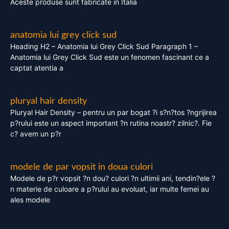
Aceste produse sunt fabricate in Italia
anatomia lui grey click sud
Heading H2 – Anatomia lui Grey Click Sud Paragraph 1 –
Anatomia lui Grey Click Sud este un fenomen fascinant ce a
captat atentia a
pluryal hair density
Pluryal Hair Density – pentru un par bogat ?i s?n?tos ?ngrijirea
p?rului este un aspect important ?n rutina noastr? zilnic?. Fie
c? avem un p?r
modele de par vopsit in doua culori
Modele de p?r vopsit ?n dou? culori ?n ultimii ani, tendin?ele ?
n materie de culoare a p?rului au evoluat, iar multe femei au
ales modele