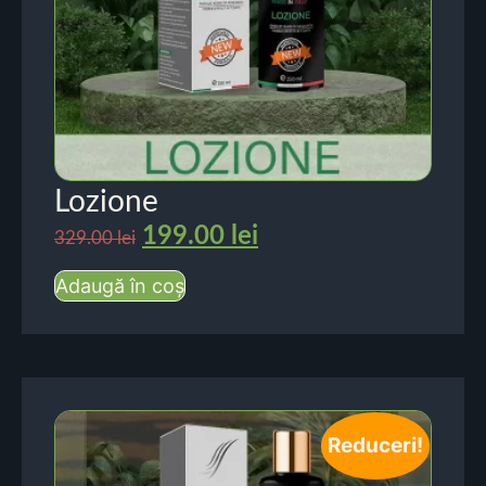
Lozione
199.00
lei
329.00
lei
Adaugă în coș
Reduceri!