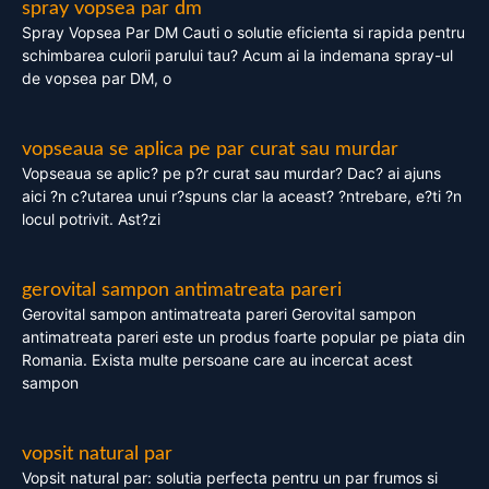
spray vopsea par dm
Spray Vopsea Par DM Cauti o solutie eficienta si rapida pentru
schimbarea culorii parului tau? Acum ai la indemana spray-ul
de vopsea par DM, o
vopseaua se aplica pe par curat sau murdar
Vopseaua se aplic? pe p?r curat sau murdar? Dac? ai ajuns
aici ?n c?utarea unui r?spuns clar la aceast? ?ntrebare, e?ti ?n
locul potrivit. Ast?zi
gerovital sampon antimatreata pareri
Gerovital sampon antimatreata pareri Gerovital sampon
antimatreata pareri este un produs foarte popular pe piata din
Romania. Exista multe persoane care au incercat acest
sampon
vopsit natural par
Vopsit natural par: solutia perfecta pentru un par frumos si