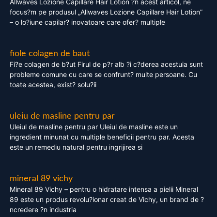
Allwaves Lozione Capillare Hair Lotion ?n acest articol, ne
focus?m pe produsul „Allwaves Lozione Capillare Hair Lotion”
– o lo?iune capilar? inovatoare care ofer? multiple
fiole colagen de baut
Fi?e colagen de b?ut Firul de p?r alb ?i c?derea acestuia sunt
probleme comune cu care se confrunt? multe persoane. Cu
toate acestea, exist? solu?ii
uleiu de masline pentru par
Uleiul de masline pentru par Uleiul de masline este un
ingredient minunat cu multiple beneficii pentru par. Acesta
este un remediu natural pentru ingrijirea si
mineral 89 vichy
Mineral 89 Vichy – pentru o hidratare intensa a pielii Mineral
89 este un produs revolu?ionar creat de Vichy, un brand de ?
ncredere ?n industria