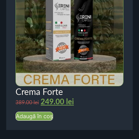
Crema Forte
249.00
lei
389.00
lei
Adaugă în coș