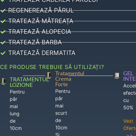
REGENEREAZĂ PĂRUL
TRATEAZĂ MĂTREAȚA
TRATEAZĂ ALOPECIA
TRATEAZĂ BARBA
TRATEAZĂ DERMATITA
CE PRODUSE TREBUIE SĂ UTILIZAȚI?
Tratamentul
GEL
Crema
INT
TRATAMENTUL
Forte
LOZIONE
Acce
Pentru
Pentru
efect
păr
păr
cu
mai
mai
50%
scurt
lung
de
de
Vezi
10cm
10cm
Ofert
Si
>>