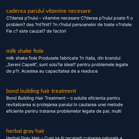
caderea parului vitamine necesare
C?derea p?rului – vitamine necesare C?derea p?rului poate fi o
problem? des ?nt?lnit? ?n r?ndul persoanelor de toate v?rstele.
Fie c? este cauzat? de factori
milk shake fiole
milk shake fiole Produsele fabricate ?n Italia, din brandul
„Sereni Capelli”, sunt solu?ia ideal? pentru problemele legate
de p?r. Acestea au capacitatea de a readuce
bond building hair treatment
Bond Building Hair Treatment – o solutie eficienta pentru
revitalizarea si protejarea parului In cautarea unei metode
eficiente pentru tratarea problemelor legate de par, multi
herbal gray hair
Herbal Gray Hair – Cum sa iti recapeti culoarea naturala a