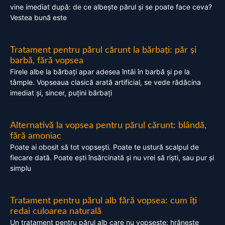
vine imediat după: de ce albește părul și se poate face ceva?
Vestea bună este
Tratament pentru părul cărunt la bărbați: păr și
barbă, fără vopsea
Firele albe la bărbați apar adesea întâi în barbă și pe la
tâmple. Vopseaua clasică arată artificial, se vede rădăcina
imediat și, sincer, puțini bărbați
Alternativă la vopsea pentru părul cărunt: blândă,
fără amoniac
Poate ai obosit să tot vopsești. Poate te ustură scalpul de
fiecare dată. Poate ești însărcinată și nu vrei să riști, sau pur și
simplu
Tratament pentru părul alb fără vopsea: cum îți
redai culoarea naturală
Un tratament pentru părul alb care nu vopsește: hrănește