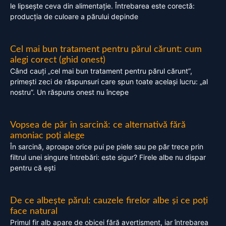
le lipsește ceva din alimentație. Întrebarea este corectă:
producția de culoare a părului depinde
Cel mai bun tratament pentru părul cărunt: cum
alegi corect (ghid onest)
Când cauți „cel mai bun tratament pentru părul cărunt”,
primești zeci de răspunsuri care spun toate același lucru: „al
nostru”. Un răspuns onest nu începe
Vopsea de păr în sarcină: ce alternativă fără
amoniac poți alege
În sarcină, aproape orice pui pe piele sau pe păr trece prin
filtrul unei singure întrebări: este sigur? Firele albe nu dispar
pentru că ești
De ce albește părul: cauzele firelor albe și ce poți
face natural
Primul fir alb apare de obicei fără avertisment, iar întrebarea