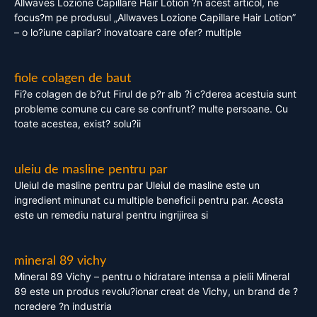
Allwaves Lozione Capillare Hair Lotion ?n acest articol, ne
focus?m pe produsul „Allwaves Lozione Capillare Hair Lotion”
– o lo?iune capilar? inovatoare care ofer? multiple
fiole colagen de baut
Fi?e colagen de b?ut Firul de p?r alb ?i c?derea acestuia sunt
probleme comune cu care se confrunt? multe persoane. Cu
toate acestea, exist? solu?ii
uleiu de masline pentru par
Uleiul de masline pentru par Uleiul de masline este un
ingredient minunat cu multiple beneficii pentru par. Acesta
este un remediu natural pentru ingrijirea si
mineral 89 vichy
Mineral 89 Vichy – pentru o hidratare intensa a pielii Mineral
89 este un produs revolu?ionar creat de Vichy, un brand de ?
ncredere ?n industria