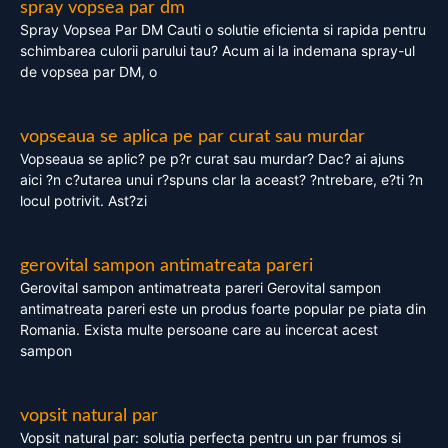
spray vopsea par dm
Spray Vopsea Par DM Cauti o solutie eficienta si rapida pentru
schimbarea culorii parului tau? Acum ai la indemana spray-ul
de vopsea par DM, o
vopseaua se aplica pe par curat sau murdar
Vopseaua se aplic? pe p?r curat sau murdar? Dac? ai ajuns
aici ?n c?utarea unui r?spuns clar la aceast? ?ntrebare, e?ti ?n
locul potrivit. Ast?zi
gerovital sampon antimatreata pareri
Gerovital sampon antimatreata pareri Gerovital sampon
antimatreata pareri este un produs foarte popular pe piata din
Romania. Exista multe persoane care au incercat acest
sampon
vopsit natural par
Vopsit natural par: solutia perfecta pentru un par frumos si