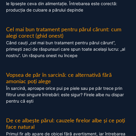
le lipsește ceva din alimentație. Întrebarea este corectă:
producția de culoare a părului depinde
Cel mai bun tratament pentru părul cărunt: cum
alegi corect (ghid onest)
Când cauți „cel mai bun tratament pentru părul cărunt”,
primești zeci de răspunsuri care spun toate același lucru: „al
nostru”. Un răspuns onest nu începe
Vopsea de păr în sarcină: ce alternativă fără
amoniac poți alege
În sarcină, aproape orice pui pe piele sau pe păr trece prin
filtrul unei singure întrebări: este sigur? Firele albe nu dispar
pentru că ești
De ce albește părul: cauzele firelor albe și ce poți
face natural
Primul fir alb apare de obicei fără avertisment, iar întrebarea