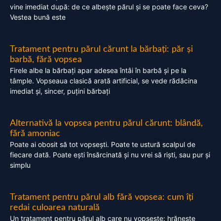
vine imediat după: de ce albește părul și se poate face ceva?
Vestea bună este
Tratament pentru părul cărunt la bărbați: păr și
barbă, fără vopsea
Firele albe la bărbați apar adesea întâi în barbă și pe la
tâmple. Vopseaua clasică arată artificial, se vede rădăcina
imediat și, sincer, puțini bărbați
Alternativă la vopsea pentru părul cărunt: blândă,
fără amoniac
Poate ai obosit să tot vopsești. Poate te ustură scalpul de
fiecare dată. Poate ești însărcinată și nu vrei să riști, sau pur și
simplu
Tratament pentru părul alb fără vopsea: cum îți
redai culoarea naturală
Un tratament pentru părul alb care nu vopsește: hrănește