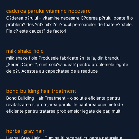
caderea parului vitamine necesare
C?derea p?rului – vitamine necesare C?derea p?rului poate fi o
problem? des ?nt?lnit? ?n r?ndul persoanelor de toate v?rstele.
Fie c? este cauzat? de factori
milk shake fiole
milk shake fiole Produsele fabricate ?n Italia, din brandul
„Sereni Capelli”, sunt solu?ia ideal? pentru problemele legate
de p?r. Acestea au capacitatea de a readuce
bond building hair treatment
Bond Building Hair Treatment – o solutie eficienta pentru
revitalizarea si protejarea parului In cautarea unei metode
eficiente pentru tratarea problemelor legate de par, multi
herbal gray hair
Herbal Gray Hair – Cum sa iti recapeti culoarea naturala a