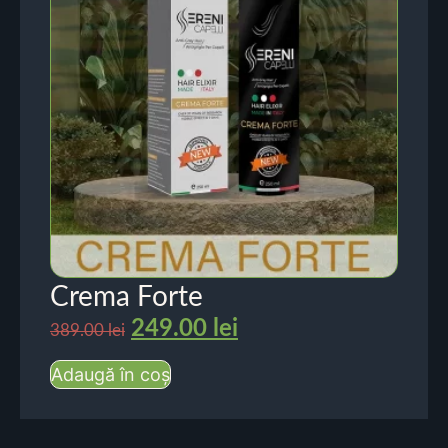
Crema Forte
249.00
lei
389.00
lei
Adaugă în coș