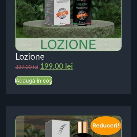
Lozione
199.00
lei
329.00
lei
Adaugă în coș
Reduceri!