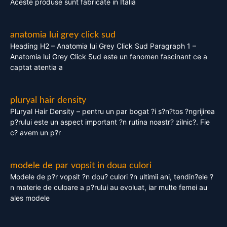
Aceste produse sunt fabricate in Italia
anatomia lui grey click sud
Heading H2 – Anatomia lui Grey Click Sud Paragraph 1 –
Anatomia lui Grey Click Sud este un fenomen fascinant ce a
captat atentia a
pluryal hair density
Pluryal Hair Density – pentru un par bogat ?i s?n?tos ?ngrijirea
p?rului este un aspect important ?n rutina noastr? zilnic?. Fie
c? avem un p?r
modele de par vopsit in doua culori
Modele de p?r vopsit ?n dou? culori ?n ultimii ani, tendin?ele ?
n materie de culoare a p?rului au evoluat, iar multe femei au
ales modele