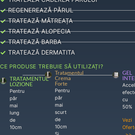
REGENEREAZĂ PĂRUL
TRATEAZĂ MĂTREAȚA
TRATEAZĂ ALOPECIA
TRATEAZĂ BARBA
TRATEAZĂ DERMATITA
CE PRODUSE TREBUIE SĂ UTILIZAȚI?
Tratamentul
GEL
Crema
INT
TRATAMENTUL
Forte
LOZIONE
Acce
Pentru
Pentru
efect
păr
păr
cu
mai
mai
50%
scurt
lung
de
de
Vezi
10cm
10cm
Ofert
Si
>>