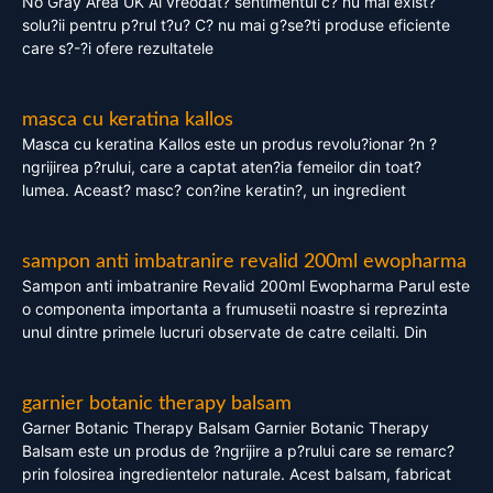
No Gray Area UK Ai vreodat? sentimentul c? nu mai exist?
solu?ii pentru p?rul t?u? C? nu mai g?se?ti produse eficiente
care s?-?i ofere rezultatele
masca cu keratina kallos
Masca cu keratina Kallos este un produs revolu?ionar ?n ?
ngrijirea p?rului, care a captat aten?ia femeilor din toat?
lumea. Aceast? masc? con?ine keratin?, un ingredient
sampon anti imbatranire revalid 200ml ewopharma
Sampon anti imbatranire Revalid 200ml Ewopharma Parul este
o componenta importanta a frumusetii noastre si reprezinta
unul dintre primele lucruri observate de catre ceilalti. Din
garnier botanic therapy balsam
Garner Botanic Therapy Balsam Garnier Botanic Therapy
Balsam este un produs de ?ngrijire a p?rului care se remarc?
prin folosirea ingredientelor naturale. Acest balsam, fabricat