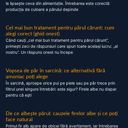
le lipsește ceva din alimentație. Întrebarea este corectă:
producția de culoare a părului depinde
Cel mai bun tratament pentru părul cărunt: cum
alegi corect (ghid onest)
Când cauți „cel mai bun tratament pentru părul cărunt”,
primești zeci de răspunsuri care spun toate același lucru: „al
nostru”. Un răspuns onest nu începe
Vopsea de păr în sarcină: ce alternativă fără
amoniac poți alege
În sarcină, aproape orice pui pe piele sau pe păr trece prin
filtrul unei singure întrebări: este sigur? Firele albe nu dispar
pentru că ești
De ce albește părul: cauzele firelor albe și ce poți
face natural
Primul fir alb apare de obicei fără avertisment, iar întrebarea