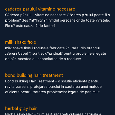
caderea parului vitamine necesare
C?derea p?rului – vitamine necesare C?derea p?rului poate fi o
problem? des ?nt?lnit? ?n r?ndul persoanelor de toate v?rstele.
Fie c? este cauzat? de factori
milk shake fiole
milk shake fiole Produsele fabricate ?n Italia, din brandul
„Sereni Capelli”, sunt solu?ia ideal? pentru problemele legate
de p?r. Acestea au capacitatea de a readuce
bond building hair treatment
Bond Building Hair Treatment – o solutie eficienta pentru
revitalizarea si protejarea parului In cautarea unei metode
eficiente pentru tratarea problemelor legate de par, multi
herbal gray hair
Herbal Gray Hair – Cum sa iti recapeti culoarea naturala a