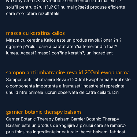
No Gray Area UK Ai vreodat? sentimentul c? nu mai exist?
solu?ii pentru p?rul t?u? C? nu mai g?se?ti produse eficiente
care s?-?i ofere rezultatele
masca cu keratina kallos
Masca cu keratina Kallos este un produs revolu?ionar ?n ?
ngrijirea p?rului, care a captat aten?ia femeilor din toat?
lumea. Aceast? masc? con?ine keratin?, un ingredient
sampon anti imbatranire revalid 200ml ewopharma
Sampon anti imbatranire Revalid 200ml Ewopharma Parul este
o componenta importanta a frumusetii noastre si reprezinta
unul dintre primele lucruri observate de catre ceilalti. Din
garnier botanic therapy balsam
Garner Botanic Therapy Balsam Garnier Botanic Therapy
Balsam este un produs de ?ngrijire a p?rului care se remarc?
prin folosirea ingredientelor naturale. Acest balsam, fabricat