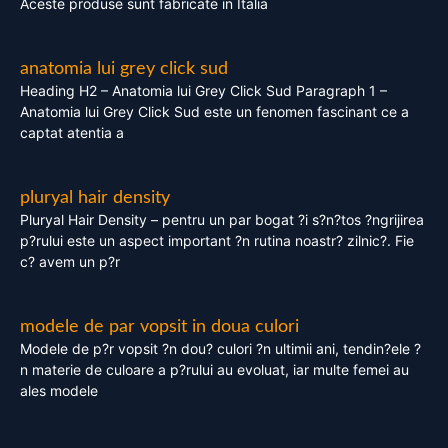
Aceste produse sunt fabricate in Italia
anatomia lui grey click sud
Heading H2 – Anatomia lui Grey Click Sud Paragraph 1 –
Anatomia lui Grey Click Sud este un fenomen fascinant ce a
captat atentia a
pluryal hair density
Pluryal Hair Density – pentru un par bogat ?i s?n?tos ?ngrijirea
p?rului este un aspect important ?n rutina noastr? zilnic?. Fie
c? avem un p?r
modele de par vopsit in doua culori
Modele de p?r vopsit ?n dou? culori ?n ultimii ani, tendin?ele ?
n materie de culoare a p?rului au evoluat, iar multe femei au
ales modele