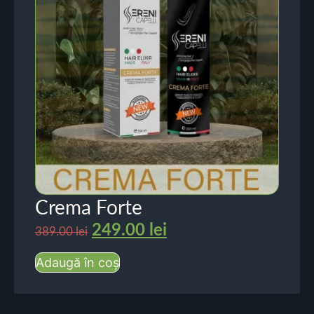
Crema Forte
249.00
lei
389.00
lei
Adaugă în coș