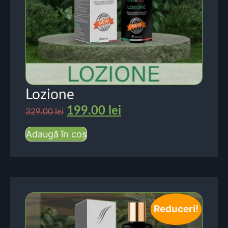
Lozione
199.00
lei
329.00
lei
Adaugă în coș
Reduceri!