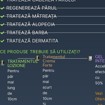
REGENEREAZĂ PĂRUL
TRATEAZĂ MĂTREAȚA
TRATEAZĂ ALOPECIA
TRATEAZĂ BARBA
TRATEAZĂ DERMATITA
CE PRODUSE TREBUIE SĂ UTILIZAȚI?
Tratamentul
GEL
Crema
INT
TRATAMENTUL
Forte
LOZIONE
Acce
Pentru
Pentru
efect
păr
păr
cu
mai
mai
50%
scurt
lung
de
de
Vezi
10cm
10cm
Ofert
Si
>>