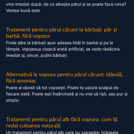
vine imediat după: de ce albește părul și se poate face ceva?
Vestea bună este
Tratament pentru părul cărunt la bărbați: păr și
barbă, fără vopsea
Firele albe la bărbați apar adesea întâi în barbă și pe la
tâmple. Vopseaua clasică arată artificial, se vede rădăcina
imediat și, sincer, puțini bărbați
Alternativă la vopsea pentru părul cărunt: blândă,
fără amoniac
Poate ai obosit să tot vopsești. Poate te ustură scalpul de
fiecare dată. Poate ești însărcinată și nu vrei să riști, sau pur și
simplu
Tratament pentru părul alb fără vopsea: cum îți
redai culoarea naturală
Un tratament pentru părul alb care nu vopsește: hrănește