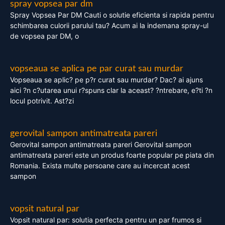
spray vopsea par dm
Spray Vopsea Par DM Cauti o solutie eficienta si rapida pentru
schimbarea culorii parului tau? Acum ai la indemana spray-ul
de vopsea par DM, o
vopseaua se aplica pe par curat sau murdar
Vopseaua se aplic? pe p?r curat sau murdar? Dac? ai ajuns
aici ?n c?utarea unui r?spuns clar la aceast? ?ntrebare, e?ti ?n
locul potrivit. Ast?zi
gerovital sampon antimatreata pareri
Gerovital sampon antimatreata pareri Gerovital sampon
antimatreata pareri este un produs foarte popular pe piata din
Romania. Exista multe persoane care au incercat acest
sampon
vopsit natural par
Vopsit natural par: solutia perfecta pentru un par frumos si