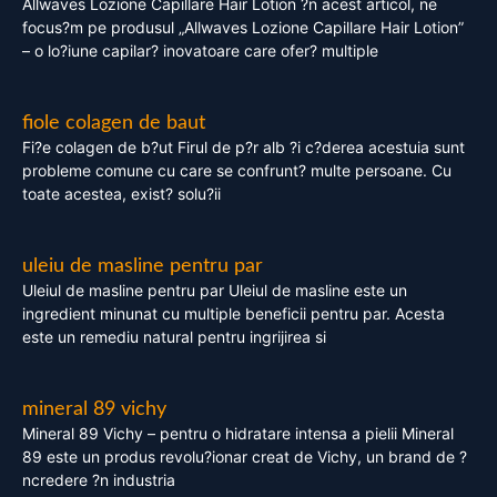
Allwaves Lozione Capillare Hair Lotion ?n acest articol, ne
focus?m pe produsul „Allwaves Lozione Capillare Hair Lotion”
– o lo?iune capilar? inovatoare care ofer? multiple
fiole colagen de baut
Fi?e colagen de b?ut Firul de p?r alb ?i c?derea acestuia sunt
probleme comune cu care se confrunt? multe persoane. Cu
toate acestea, exist? solu?ii
uleiu de masline pentru par
Uleiul de masline pentru par Uleiul de masline este un
ingredient minunat cu multiple beneficii pentru par. Acesta
este un remediu natural pentru ingrijirea si
mineral 89 vichy
Mineral 89 Vichy – pentru o hidratare intensa a pielii Mineral
89 este un produs revolu?ionar creat de Vichy, un brand de ?
ncredere ?n industria