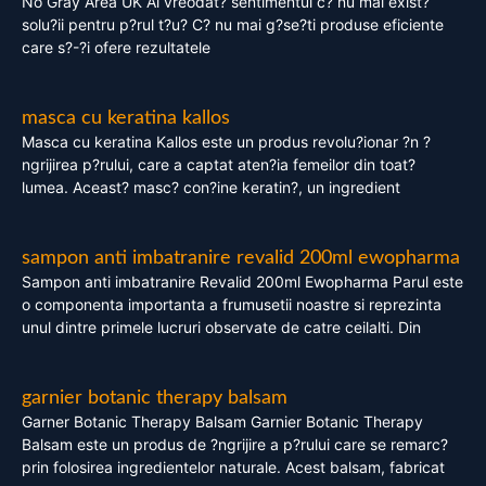
No Gray Area UK Ai vreodat? sentimentul c? nu mai exist?
solu?ii pentru p?rul t?u? C? nu mai g?se?ti produse eficiente
care s?-?i ofere rezultatele
masca cu keratina kallos
Masca cu keratina Kallos este un produs revolu?ionar ?n ?
ngrijirea p?rului, care a captat aten?ia femeilor din toat?
lumea. Aceast? masc? con?ine keratin?, un ingredient
sampon anti imbatranire revalid 200ml ewopharma
Sampon anti imbatranire Revalid 200ml Ewopharma Parul este
o componenta importanta a frumusetii noastre si reprezinta
unul dintre primele lucruri observate de catre ceilalti. Din
garnier botanic therapy balsam
Garner Botanic Therapy Balsam Garnier Botanic Therapy
Balsam este un produs de ?ngrijire a p?rului care se remarc?
prin folosirea ingredientelor naturale. Acest balsam, fabricat