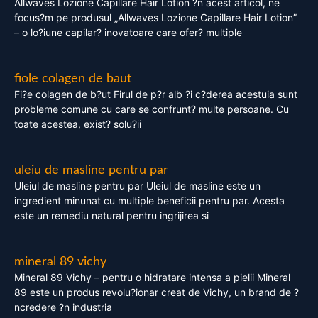
Allwaves Lozione Capillare Hair Lotion ?n acest articol, ne
focus?m pe produsul „Allwaves Lozione Capillare Hair Lotion”
– o lo?iune capilar? inovatoare care ofer? multiple
fiole colagen de baut
Fi?e colagen de b?ut Firul de p?r alb ?i c?derea acestuia sunt
probleme comune cu care se confrunt? multe persoane. Cu
toate acestea, exist? solu?ii
uleiu de masline pentru par
Uleiul de masline pentru par Uleiul de masline este un
ingredient minunat cu multiple beneficii pentru par. Acesta
este un remediu natural pentru ingrijirea si
mineral 89 vichy
Mineral 89 Vichy – pentru o hidratare intensa a pielii Mineral
89 este un produs revolu?ionar creat de Vichy, un brand de ?
ncredere ?n industria