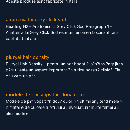
Aceste produse sunt fabricate in Italia
anatomia lui grey click sud
Heading H2 – Anatomia lui Grey Click Sud Paragraph 1 –
Anatomia lui Grey Click Sud este un fenomen fascinant ce a
captat atentia a
pluryal hair density
Pluryal Hair Density – pentru un par bogat ?i s?n?tos ?ngrijirea
p?rului este un aspect important ?n rutina noastr? zilnic?. Fie
c? avem un p?r
modele de par vopsit in doua culori
Modele de p?r vopsit ?n dou? culori ?n ultimii ani, tendin?ele ?
n materie de culoare a p?rului au evoluat, iar multe femei au
ales modele