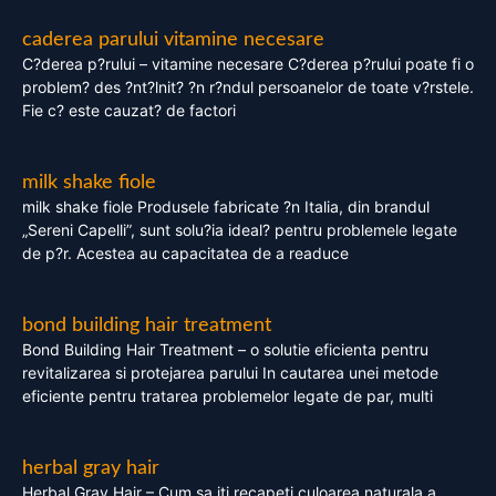
caderea parului vitamine necesare
C?derea p?rului – vitamine necesare C?derea p?rului poate fi o
problem? des ?nt?lnit? ?n r?ndul persoanelor de toate v?rstele.
Fie c? este cauzat? de factori
milk shake fiole
milk shake fiole Produsele fabricate ?n Italia, din brandul
„Sereni Capelli”, sunt solu?ia ideal? pentru problemele legate
de p?r. Acestea au capacitatea de a readuce
bond building hair treatment
Bond Building Hair Treatment – o solutie eficienta pentru
revitalizarea si protejarea parului In cautarea unei metode
eficiente pentru tratarea problemelor legate de par, multi
herbal gray hair
Herbal Gray Hair – Cum sa iti recapeti culoarea naturala a