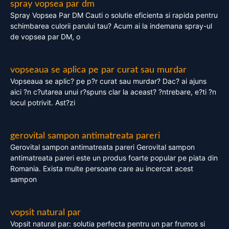
spray vopsea par dm
Spray Vopsea Par DM Cauti o solutie eficienta si rapida pentru
schimbarea culorii parului tau? Acum ai la indemana spray-ul
de vopsea par DM, o
vopseaua se aplica pe par curat sau murdar
Vopseaua se aplic? pe p?r curat sau murdar? Dac? ai ajuns
aici ?n c?utarea unui r?spuns clar la aceast? ?ntrebare, e?ti ?n
locul potrivit. Ast?zi
gerovital sampon antimatreata pareri
Gerovital sampon antimatreata pareri Gerovital sampon
antimatreata pareri este un produs foarte popular pe piata din
Romania. Exista multe persoane care au incercat acest
sampon
vopsit natural par
Vopsit natural par: solutia perfecta pentru un par frumos si