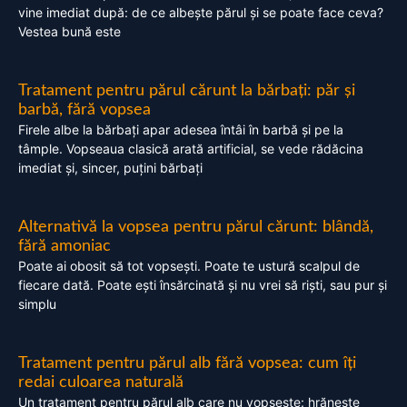
vine imediat după: de ce albește părul și se poate face ceva?
Vestea bună este
Tratament pentru părul cărunt la bărbați: păr și
barbă, fără vopsea
Firele albe la bărbați apar adesea întâi în barbă și pe la
tâmple. Vopseaua clasică arată artificial, se vede rădăcina
imediat și, sincer, puțini bărbați
Alternativă la vopsea pentru părul cărunt: blândă,
fără amoniac
Poate ai obosit să tot vopsești. Poate te ustură scalpul de
fiecare dată. Poate ești însărcinată și nu vrei să riști, sau pur și
simplu
Tratament pentru părul alb fără vopsea: cum îți
redai culoarea naturală
Un tratament pentru părul alb care nu vopsește: hrănește