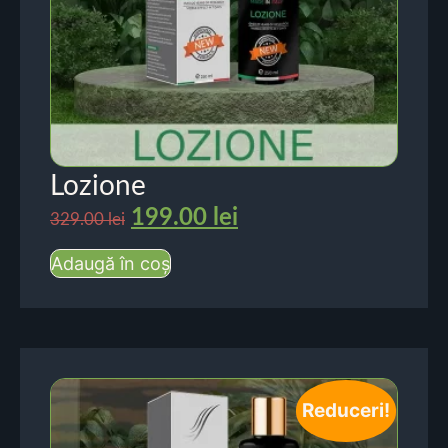
Lozione
199.00
lei
329.00
lei
Adaugă în coș
Reduceri!