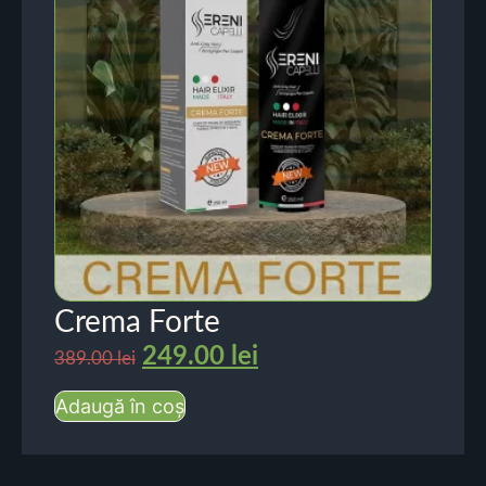
Crema Forte
249.00
lei
389.00
lei
Adaugă în coș