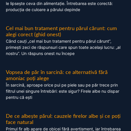
le lipsește ceva din alimentație. Întrebarea este corectă:
producția de culoare a părului depinde
Cel mai bun tratament pentru părul cărunt: cum
alegi corect (ghid onest)
Când cauți „cel mai bun tratament pentru părul cărunt”,
primești zeci de răspunsuri care spun toate același lucru: „al
nostru”. Un răspuns onest nu începe
Vopsea de păr în sarcină: ce alternativă fără
amoniac poți alege
În sarcină, aproape orice pui pe piele sau pe păr trece prin
filtrul unei singure întrebări: este sigur? Firele albe nu dispar
pentru că ești
De ce albește părul: cauzele firelor albe și ce poți
face natural
Primul fir alb apare de obicei fără avertisment, iar întrebarea