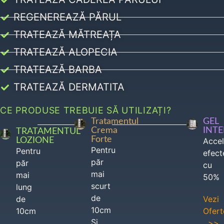
REGENEREAZĂ PĂRUL
TRATEAZĂ MĂTREAȚA
TRATEAZĂ ALOPECIA
TRATEAZĂ BARBA
TRATEAZĂ DERMATITA
CE PRODUSE TREBUIE SĂ UTILIZAȚI?
Tratamentul
GEL
Crema
INT
TRATAMENTUL
Forte
LOZIONE
Acce
Pentru
Pentru
efect
păr
păr
cu
mai
mai
50%
scurt
lung
de
de
Vezi
10cm
10cm
Ofert
Si
>>