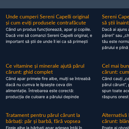
Unde cumperi Sereni Capelli original
Sereni Cape
și cum eviți produsele contrafăcute
să știi înai
Când un produs funcționează, apar și copiile.
Dacă ai ajuns 
Dacă vrei să comanzi Sereni Capelli original, e
păreri” sau „c
important să știi de unde îl iei ca să primești
tău este normal
părului e plină
Ce vitamine și minerale ajută părul
Cel mai bun
cărunt: ghid complet
cărunt: cum 
Când apar primele fire albe, mulți se întreabă
Când cauți „ce
dacă nu cumva le lipsește ceva din
părul cărunt”,
alimentație. Întrebarea este corectă:
spun toate acel
producția de culoare a părului depinde
răspuns onest
Tratament pentru părul cărunt la
Alternativă
bărbați: păr și barbă, fără vopsea
cărunt: blâ
Firele albe la bărbați apar adesea întâi în
Poate ai obosi