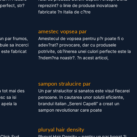
perfect, str?
reprezint? o linie de produse inovatoare
fabricate ?n Italia de c?tre
amestec vopsea par
un par frumos,
Amestecul de vopsea pentru p?r poate fi o
ebuie sa incerci
adev?rat? provocare, dar cu produsele
este fabricat
potrivite, ob?inerea unei culori perfecte este la
?ndem?na noastr?. ?n acest articol,
sampon stralucire par
 tot mai des
Un par stralucitor si sanatos este visul fiecarei
sc sa isi
persoane. In cautarea unor solutii eficiente,
 apela la
brandul italian „Sereni Capelli” a creat un
sampon revolutionar care poate
pluryal hair density
 Click Sud
Pluryal Hair Density – pentru un par bogat ?i