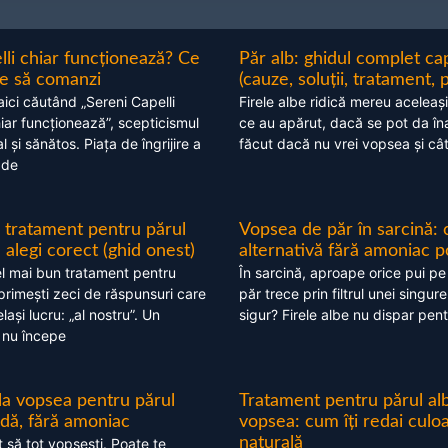
lli chiar funcționează? Ce
Păr alb: ghidul complet c
nte să comanzi
(cauze, soluții, tratament, 
aici căutând „Sereni Capelli
Firele albe ridică mereu aceleași
hiar funcționează”, scepticismul
ce au apărut, dacă se pot da în
 și sănătos. Piața de îngrijire a
făcut dacă nu vrei vopsea și câ
 de
 tratament pentru părul
Vopsea de păr în sarcină: 
alegi corect (ghid onest)
alternativă fără amoniac p
l mai bun tratament pentru
În sarcină, aproape orice pui pe
 primești zeci de răspunsuri care
păr trece prin filtrul unei singure
ași lucru: „al nostru”. Un
sigur? Firele albe nu dispar pent
 nu începe
 la vopsea pentru părul
Tratament pentru părul alb
ndă, fără amoniac
vopsea: cum îți redai culo
naturală
t să tot vopsești. Poate te