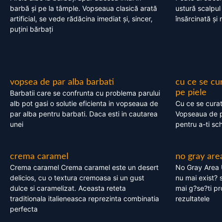
barbă și pe la tâmple. Vopseaua clasică arată
ustură scalpul
artificial, se vede rădăcina imediat și, sincer,
însărcinată și 
puțini bărbați
vopsea de par alba barbati
cu ce se cu
pe piele
Barbatii care se confrunta cu problema parului
alb pot gasi o solutie eficienta in vopseaua de
Cu ce se cura
par alba pentru barbati. Daca esti in cautarea
Vopseaua de p
unei
pentru a-ti sc
crema caramel
no gray are
Crema caramel Crema caramel este un desert
No Gray Area 
delicios, cu o textura cremoasa si un gust
nu mai exist? s
dulce si caramelizat. Aceasta reteta
mai g?se?ti pr
traditionala italieneasca reprezinta combinatia
rezultatele
perfecta