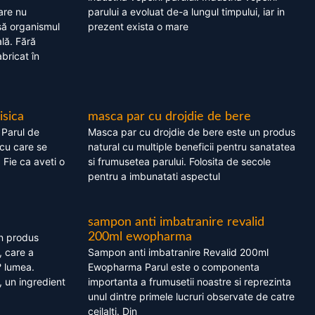
are nu
parului a evoluat de-a lungul timpului, iar in
asă organismul
prezent exista o mare
lă. Fără
bricat în
isica
masca par cu drojdie de bere
 Parul de
Masca par cu drojdie de bere este un produs
cu care se
natural cu multiple beneficii pentru sanatatea
. Fie ca aveti o
si frumusetea parului. Folosita de secole
pentru a imbunatati aspectul
sampon anti imbatranire revalid
200ml ewopharma
un produs
, care a
Sampon anti imbatranire Revalid 200ml
? lumea.
Ewopharma Parul este o componenta
 un ingredient
importanta a frumusetii noastre si reprezinta
unul dintre primele lucruri observate de catre
ceilalti. Din