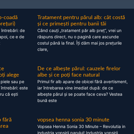
ap-coadă
Tratament pentru părul alb: cât costă
prețuri)
și ce primești pentru banii tăi
 întrebări: de
Când cauți „tratament păr alb preț”, vrei un
apoi, ce e de
răspuns direct, nu o pagină care ascunde
t
costul până la final. Îți dăm mai jos prețurile
clare,
ce
De ce albește părul: cauzele firelor
oți alege
albe și ce poți face natural
 piele sau pe
Primul fir alb apare de obicei fără avertisment,
 întrebări: este
iar întrebarea vine imediat după: de ce
ru că ești
albește părul și se poate face ceva? Vestea
bună este
 fără
vopsea henna sonia 30 minute
area
Vopsea Henna Sonia 30 Minute – Revolutia in
industria vopsirii parului! Industria vopsirii