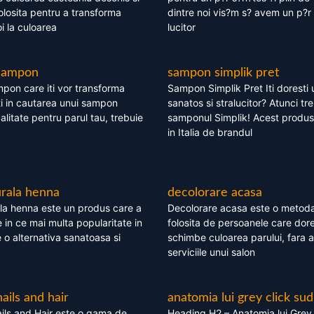
olosita pentru a transforma
dintre noi vis?m s? avem un p?r 
i la culoarea
lucitor
 sampon
sampon simplik pret
mpon care iti vor transforma
Sampon Simplik Pret Iti doresti 
i in cautarea unui sampon
sanatos si stralucitor? Atunci tr
calitate pentru parul tau, trebuie
samponul Simplik! Acest produs 
in Italia de brandul
rala henna
decolorare acasa
la henna este un produs care a
Decolorare acasa este o metoda
e in ce mai multa popularitate in
folosita de persoanele care dore
te o alternativa sanatoasa si
schimbe culoarea parului, fara a
serviciile unui salon
nails and hair
anatomia lui grey click sud
ils and Hair este o gama de
Heading H2 – Anatomia lui Grey