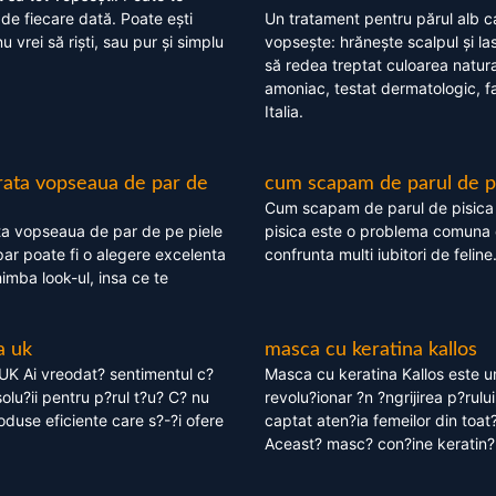
 de fiecare dată. Poate ești
Un tratament pentru părul alb c
nu vrei să riști, sau pur și simplu
vopsește: hrănește scalpul și l
să redea treptat culoarea natura
amoniac, testat dermatologic, fa
Italia.
rata vopseaua de par de
cum scapam de parul de p
Cum scapam de parul de pisica
ta vopseaua de par de pe piele
pisica este o problema comuna 
ar poate fi o alegere excelenta
confrunta multi iubitori de feline
himba look-ul, insa ce te
a uk
masca cu keratina kallos
UK Ai vreodat? sentimentul c?
Masca cu keratina Kallos este 
olu?ii pentru p?rul t?u? C? nu
revolu?ionar ?n ?ngrijirea p?rului
oduse eficiente care s?-?i ofere
captat aten?ia femeilor din toat
Aceast? masc? con?ine keratin?,