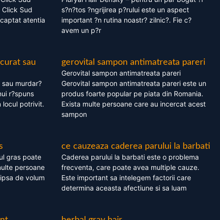
 Click Sud
s?n?tos ?ngrijirea p?rului este un aspect
captat atentia
important ?n rutina noastr? zilnic?. Fie c?
avem un p?r
 curat sau
gerovital sampon antimatreata pareri
Gerovital sampon antimatreata pareri
t sau murdar?
Gerovital sampon antimatreata pareri este un
nui r?spuns
produs foarte popular pe piata din Romania.
 locul potrivit.
Exista multe persoane care au incercat acest
sampon
s
ce cauzeaza caderea parului la barbati
ul gras poate
Caderea parului la barbati este o problema
multe persoane
frecventa, care poate avea multiple cauze.
 lipsa de volum
Este important sa intelegem factorii care
determina aceasta afectiune si sa luam