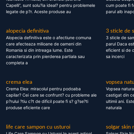
Capelli”, sunt solu?ia ideal? pentru problemele
cum poate fi f
legate de p?r. Aceste produse au
parul alb inapo
alopecia definitiva
3 sticle de
Alopecia definitiva este o afectiune comuna
3 sticle de sa
care afecteaza milioane de oameni din
parul Daca est
Romania si din intreaga lume. Este
eficient si de 
caracterizata prin pierderea partiala sau
sa incerci
completa a
crema elea
vopsea natu
Crema Elea: miracolul pentru podoaba
Vopsea natura
capilar? Cei care se confrunt? cu probleme ale
castigat din c
p?rului ?tiu c?t de dificil poate fi s? g?se?ti
ultimii ani. Es
produse eficiente care
naturala
life care sampon cu usturoi
solgar skin 
Life Care Sampon cu Usturoi In acest articol,
Solgar Skin Na