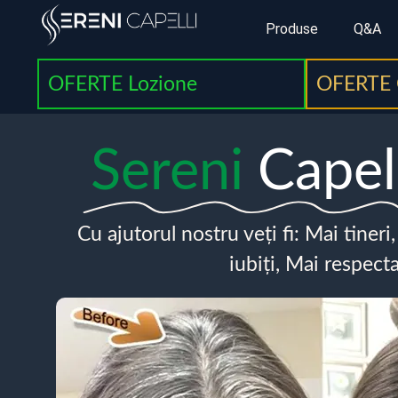
Produse
Q&A
OFERTE Lozione
OFERTE 
Sereni
Capel
Cu ajutorul nostru veți fi: Mai tineri
iubiți, Mai respecta