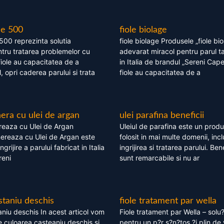
le 500
fiole biolage
 500 reprezinta solutia
fiole biolage Produsele „fiole bi
tru tratarea problemelor cu
adevarat miracol pentru parul t
fiole au capacitatea de a
in Italia de brandul „Sereni Capel
, opri caderea parului si trata
fiole au capacitatea de a
ra cu ulei de argan
ulei parafina beneficii
eaza cu Ulei de Argan
Uleiul de parafina este un produs
reaza cu Ulei de Argan este
folosit in mai multe domenii, incl
grijire a parului fabricat in Italia
ingrijirea si tratarea parului. Bene
reni
sunt remarcabile si nu ar
staniu deschis
fiole tratament par wella
niu deschis In acest articol vom
Fiole tratament par Wella – solu?
 culoarea casteaniu deschis si
pentru un p?r s?n?tos ?i plin de 