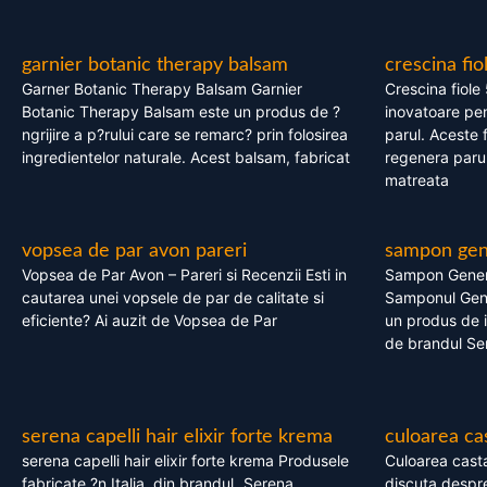
garnier botanic therapy balsam
crescina fio
Garner Botanic Therapy Balsam Garnier
Crescina fiole
Botanic Therapy Balsam este un produs de ?
inovatoare pen
ngrijire a p?rului care se remarc? prin folosirea
parul. Aceste 
ingredientelor naturale. Acest balsam, fabricat
regenera parul
matreata
vopsea de par avon pareri
sampon gene
Vopsea de Par Avon – Pareri si Recenzii Esti in
Sampon Gener
cautarea unei vopsele de par de calitate si
Samponul Gene
eficiente? Ai auzit de Vopsea de Par
un produs de in
de brandul Se
serena capelli hair elixir forte krema
culoarea ca
serena capelli hair elixir forte krema Produsele
Culoarea casta
fabricate ?n Italia, din brandul „Serena
discuta despre