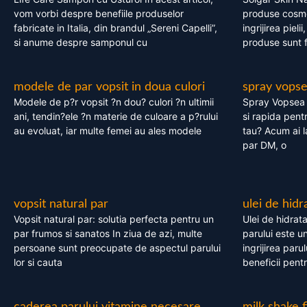
vom vorbi despre benefiile produselor
produse cosme
fabricate in Italia, din brandul „Sereni Capelli”,
ingrijirea pieli
si anume despre samponul cu
produse sunt fa
modele de par vopsit in doua culori
spray vops
Modele de p?r vopsit ?n dou? culori ?n ultimii
Spray Vopsea P
ani, tendin?ele ?n materie de culoare a p?rului
si rapida pent
au evoluat, iar multe femei au ales modele
tau? Acum ai 
par DM, o
vopsit natural par
ulei de hidr
Vopsit natural par: solutia perfecta pentru un
Ulei de hidrata
par frumos si sanatos In ziua de azi, multe
parului este un
persoane sunt preocupate de aspectul parului
ingrijirea paru
lor si cauta
beneficii pent