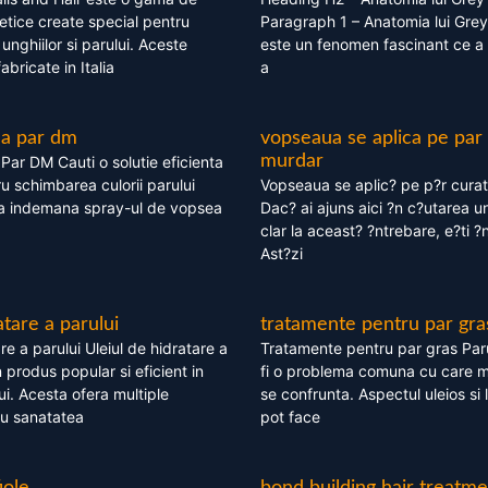
tice create special pentru
Paragraph 1 – Anatomia lui Grey
i, unghiilor si parului. Aceste
este un fenomen fascinant ce a 
bricate in Italia
a
ea par dm
vopseaua se aplica pe par
murdar
ar DM Cauti o solutie eficienta
ru schimbarea culorii parului
Vopseaua se aplic? pe p?r cura
la indemana spray-ul de vopsea
Dac? ai ajuns aici ?n c?utarea u
clar la aceast? ?ntrebare, e?ti ?n
Ast?zi
atare a parului
tratamente pentru par gra
re a parului Uleiul de hidratare a
Tratamente pentru par gras Par
 produs popular si eficient in
fi o problema comuna cu care 
lui. Acesta ofera multiple
se confrunta. Aspectul uleios si
ru sanatatea
pot face