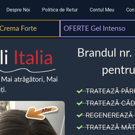
Despre Noi
Politica de Retur
Contul Meu
Con
Crema Forte
OFERTE Gel Intenso
Brandul nr.
li
Italia
pentru
, Mai atrăgători, Mai
ți.
TRATEAZĂ PĂR
TRATEAZĂ CĂD
REGENEREAZĂ 
TRATEAZĂ MĂT