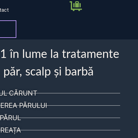
tact
 1 în lume la tratamente
 păr, scalp și barbă
UL CĂRUNT
EREA PĂRULUI
PĂRUL
REAȚA