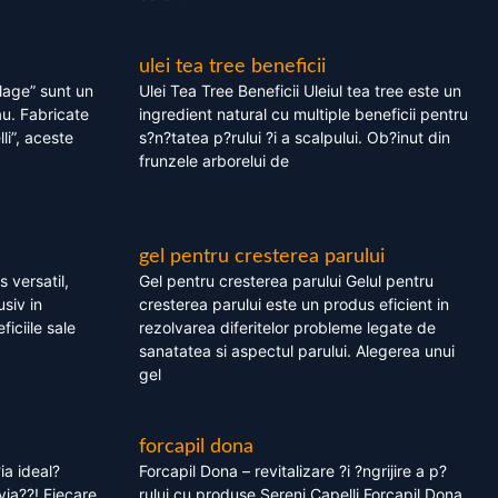
ulei tea tree beneficii
olage” sunt un
Ulei Tea Tree Beneficii Uleiul tea tree este un
au. Fabricate
ingredient natural cu multiple beneficii pentru
li”, aceste
s?n?tatea p?rului ?i a scalpului. Ob?inut din
frunzele arborelui de
gel pentru cresterea parului
 versatil,
Gel pentru cresterea parului Gelul pentru
usiv in
cresterea parului este un produs eficient in
ficiile sale
rezolvarea diferitelor probleme legate de
sanatatea si aspectul parului. Alegerea unui
gel
forcapil dona
ia ideal?
Forcapil Dona – revitalizare ?i ?ngrijire a p?
via??! Fiecare
rului cu produse Sereni Capelli Forcapil Dona