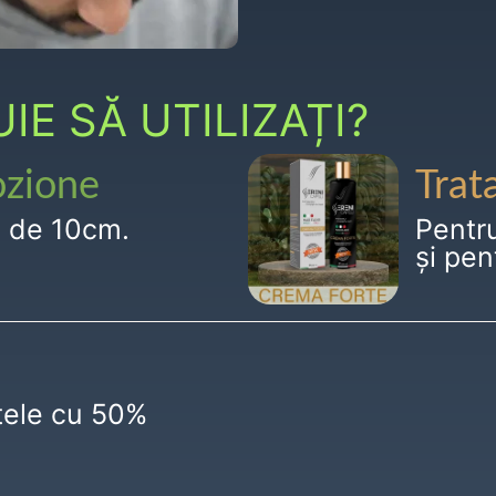
E SĂ UTILIZAȚI?
ozione
Trat
g de 10cm.
Pentr
și pen
ctele cu 50%