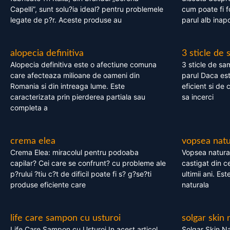
Capelli”, sunt solu?ia ideal? pentru problemele
cum poate fi f
legate de p?r. Aceste produse au
parul alb inapo
alopecia definitiva
3 sticle de
Alopecia definitiva este o afectiune comuna
3 sticle de sa
care afecteaza milioane de oameni din
parul Daca est
Romania si din intreaga lume. Este
eficient si de 
caracterizata prin pierderea partiala sau
sa incerci
completa a
crema elea
vopsea natu
Crema Elea: miracolul pentru podoaba
Vopsea natura
capilar? Cei care se confrunt? cu probleme ale
castigat din c
p?rului ?tiu c?t de dificil poate fi s? g?se?ti
ultimii ani. Es
produse eficiente care
naturala
life care sampon cu usturoi
solgar skin 
Life Care Sampon cu Usturoi In acest articol,
Solgar Skin Na