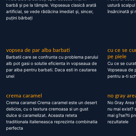
barbă și pe la tâmple. Vopseaua clasică arată
ustură scalpul
artificial, se vede rădăcina imediat și, sincer,
însărcinată și 
puțini bărbați
vopsea de par alba barbati
cu ce se cu
pe piele
Barbatii care se confrunta cu problema parului
alb pot gasi o solutie eficienta in vopseaua de
Cu ce se cura
par alba pentru barbati. Daca esti in cautarea
Vopseaua de p
unei
pentru a-ti sc
crema caramel
no gray are
Crema caramel Crema caramel este un desert
No Gray Area 
delicios, cu o textura cremoasa si un gust
nu mai exist? s
dulce si caramelizat. Aceasta reteta
mai g?se?ti pr
traditionala italieneasca reprezinta combinatia
rezultatele
perfecta