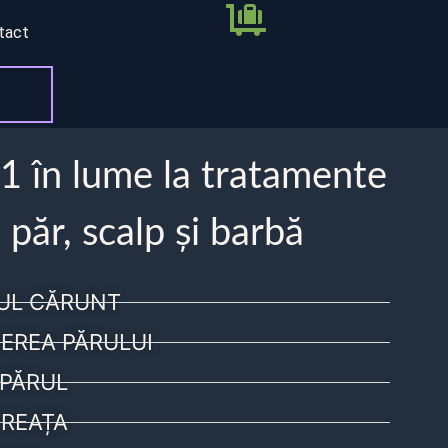
tact
 1 în lume la tratamente
 păr, scalp și barbă
UL CĂRUNT
EREA PĂRULUI
PĂRUL
REAȚA