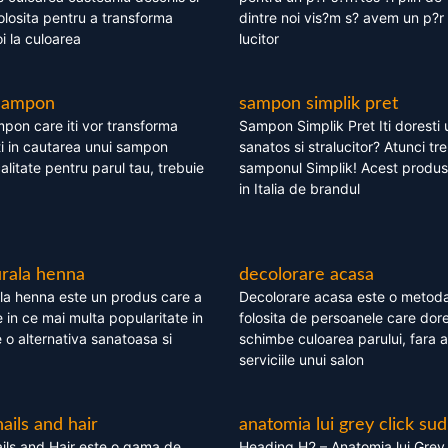
olosita pentru a transforma
dintre noi vis?m s? avem un p?r 
i la culoarea
lucitor
 sampon
sampon simplik pret
mpon care iti vor transforma
Sampon Simplik Pret Iti doresti 
i in cautarea unui sampon
sanatos si stralucitor? Atunci tr
calitate pentru parul tau, trebuie
samponul Simplik! Acest produs 
in Italia de brandul
rala henna
decolorare acasa
la henna este un produs care a
Decolorare acasa este o metoda
e in ce mai multa popularitate in
folosita de persoanele care dore
te o alternativa sanatoasa si
schimbe culoarea parului, fara a
serviciile unui salon
nails and hair
anatomia lui grey click sud
ils and Hair este o gama de
Heading H2 – Anatomia lui Grey