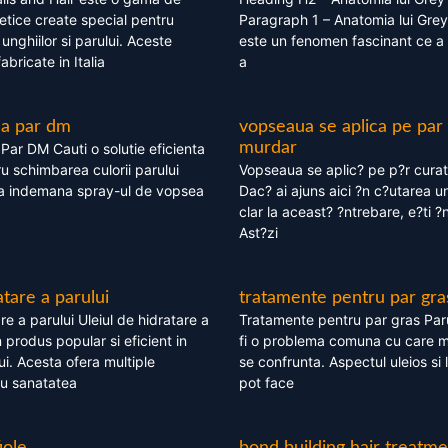
tice create special pentru
Paragraph 1 – Anatomia lui Grey
i, unghiilor si parului. Aceste
este un fenomen fascinant ce a 
bricate in Italia
a
ea par dm
vopseaua se aplica pe par
murdar
ar DM Cauti o solutie eficienta
ru schimbarea culorii parului
Vopseaua se aplic? pe p?r cura
la indemana spray-ul de vopsea
Dac? ai ajuns aici ?n c?utarea u
clar la aceast? ?ntrebare, e?ti ?n
Ast?zi
atare a parului
tratamente pentru par gra
re a parului Uleiul de hidratare a
Tratamente pentru par gras Par
 produs popular si eficient in
fi o problema comuna cu care 
lui. Acesta ofera multiple
se confrunta. Aspectul uleios si
ru sanatatea
pot face