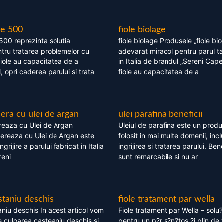
le 500
fiole biolage
 500 reprezinta solutia
fiole biolage Produsele „fiole bi
tru tratarea problemelor cu
adevarat miracol pentru parul t
fiole au capacitatea de a
in Italia de brandul „Sereni Capel
, opri caderea parului si trata
fiole au capacitatea de a
ra cu ulei de argan
ulei parafina beneficii
eaza cu Ulei de Argan
Uleiul de parafina este un produs
reaza cu Ulei de Argan este
folosit in mai multe domenii, incl
grijire a parului fabricat in Italia
ingrijirea si tratarea parului. Bene
reni
sunt remarcabile si nu ar
staniu deschis
fiole tratament par wella
niu deschis In acest articol vom
Fiole tratament par Wella – solu?
 culoarea casteaniu deschis si
pentru un p?r s?n?tos ?i plin de 