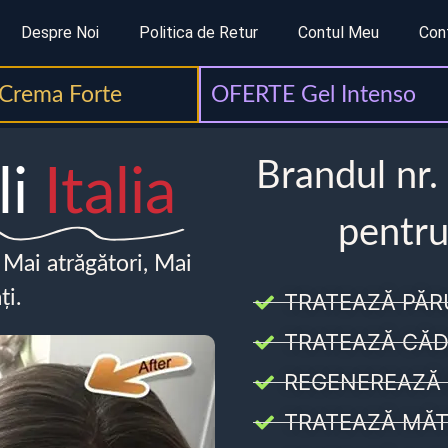
Despre Noi
Politica de Retur
Contul Meu
Con
Crema Forte
OFERTE Gel Intenso
Brandul nr.
li
Italia
pentru
, Mai atrăgători, Mai
ți.
TRATEAZĂ PĂR
TRATEAZĂ CĂD
REGENEREAZĂ 
TRATEAZĂ MĂT