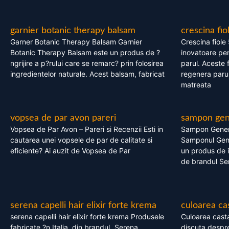
garnier botanic therapy balsam
crescina fio
Garner Botanic Therapy Balsam Garnier
Crescina fiole
Botanic Therapy Balsam este un produs de ?
inovatoare pen
ngrijire a p?rului care se remarc? prin folosirea
parul. Aceste 
ingredientelor naturale. Acest balsam, fabricat
regenera parul
matreata
vopsea de par avon pareri
sampon gene
Vopsea de Par Avon – Pareri si Recenzii Esti in
Sampon Gener
cautarea unei vopsele de par de calitate si
Samponul Gene
eficiente? Ai auzit de Vopsea de Par
un produs de in
de brandul Se
serena capelli hair elixir forte krema
culoarea ca
serena capelli hair elixir forte krema Produsele
Culoarea casta
fabricate ?n Italia, din brandul „Serena
discuta despre