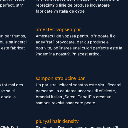
perfect, str?
reprezint? o linie de produse inovatoare
fabricate ?n Italia de c?tre
amestec vopsea par
un par frumos,
Amestecul de vopsea pentru p?r poate fi o
ebuie sa incerci
adev?rat? provocare, dar cu produsele
este fabricat
potrivite, ob?inerea unei culori perfecte este la
?ndem?na noastr?. ?n acest articol,
sampon stralucire par
 tot mai des
Un par stralucitor si sanatos este visul fiecarei
sc sa isi
persoane. In cautarea unor solutii eficiente,
 apela la
brandul italian „Sereni Capelli” a creat un
sampon revolutionar care poate
pluryal hair density
 Click Sud
Pluryal Hair Density – pentru un par bogat ?i