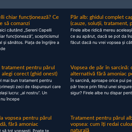
lli chiar funcționează? Ce
Păr alb: ghidul complet c
nte să comanzi
(cauze, soluții, tratament, 
aici căutând „Sereni Capelli
Firele albe ridică mereu aceleași
hiar funcționează”, scepticismul
ce au apărut, dacă se pot da în
 și sănătos. Piața de îngrijire a
făcut dacă nu vrei vopsea și câ
 de
 tratament pentru părul
Vopsea de păr în sarcină: 
alegi corect (ghid onest)
alternativă fără amoniac p
l mai bun tratament pentru
În sarcină, aproape orice pui pe
 primești zeci de răspunsuri care
păr trece prin filtrul unei singure
ași lucru: „al nostru”. Un
sigur? Firele albe nu dispar pent
 nu începe
 la vopsea pentru părul
Tratament pentru părul alb
ndă, fără amoniac
vopsea: cum îți redai culo
naturală
t să tot vopsești. Poate te