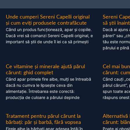
Unde cumperi Sereni Capelli original
Sereni Cape
și cum eviți produsele contrafăcute
să știi înai
Când un produs funcționează, apar și copiile.
Dacă ai ajuns 
Dacă vrei să comanzi Sereni Capelli original, e
păreri” sau „c
important să știi de unde îl iei ca să primești
tău este normal
părului e plină
Ce vitamine și minerale ajută părul
Cel mai bun
cărunt: ghid complet
cărunt: cum 
Când apar primele fire albe, mulți se întreabă
Când cauți „ce
dacă nu cumva le lipsește ceva din
părul cărunt”,
alimentație. Întrebarea este corectă:
spun toate acel
producția de culoare a părului depinde
răspuns onest
Tratament pentru părul cărunt la
Alternativă
bărbați: păr și barbă, fără vopsea
cărunt: blâ
Firele albe la bărbați apar adesea întâi în
Poate ai obosi