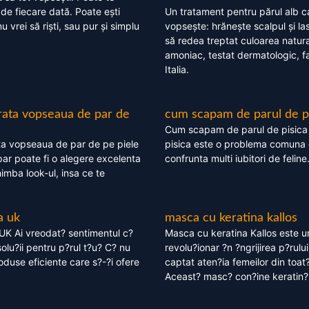
 de fiecare dată. Poate ești
Un tratament pentru părul alb c
nu vrei să riști, sau pur și simplu
vopsește: hrănește scalpul și l
să redea treptat culoarea natura
amoniac, testat dermatologic, fa
Italia.
rata vopseaua de par de
cum scapam de parul de p
Cum scapam de parul de pisica
ta vopseaua de par de pe piele
pisica este o problema comuna 
ar poate fi o alegere excelenta
confrunta multi iubitori de feline
himba look-ul, insa ce te
a uk
masca cu keratina kallos
UK Ai vreodat? sentimentul c?
Masca cu keratina Kallos este 
olu?ii pentru p?rul t?u? C? nu
revolu?ionar ?n ?ngrijirea p?rului
oduse eficiente care s?-?i ofere
captat aten?ia femeilor din toat
Aceast? masc? con?ine keratin?,