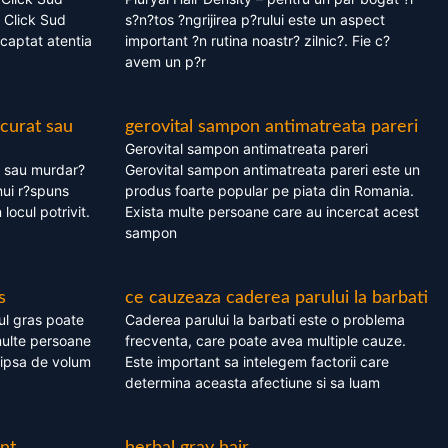
 Click Sud
s?n?tos ?ngrijirea p?rului este un aspect
captat atentia
important ?n rutina noastr? zilnic?. Fie c?
avem un p?r
 curat sau
gerovital sampon antimatreata pareri
Gerovital sampon antimatreata pareri
t sau murdar?
Gerovital sampon antimatreata pareri este un
nui r?spuns
produs foarte popular pe piata din Romania.
 locul potrivit.
Exista multe persoane care au incercat acest
sampon
s
ce cauzeaza caderea parului la barbati
ul gras poate
Caderea parului la barbati este o problema
multe persoane
frecventa, care poate avea multiple cauze.
 lipsa de volum
Este important sa intelegem factorii care
determina aceasta afectiune si sa luam