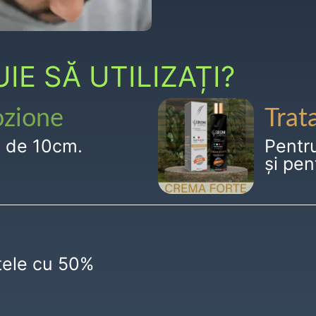
E SĂ UTILIZAȚI?
ozione
Trat
g de 10cm.
Pentr
și pen
ctele cu 50%