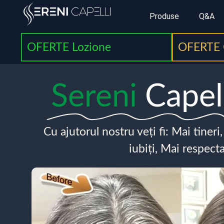
Produse
Q&A
OFERTE Lozione
OFERTE 
Sereni
Capel
Cu ajutorul nostru veți fi: Mai tineri
iubiți, Mai respecta