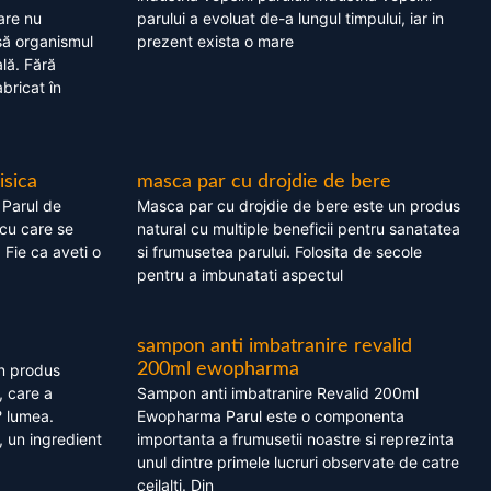
are nu
parului a evoluat de-a lungul timpului, iar in
asă organismul
prezent exista o mare
lă. Fără
bricat în
isica
masca par cu drojdie de bere
 Parul de
Masca par cu drojdie de bere este un produs
cu care se
natural cu multiple beneficii pentru sanatatea
. Fie ca aveti o
si frumusetea parului. Folosita de secole
pentru a imbunatati aspectul
sampon anti imbatranire revalid
200ml ewopharma
un produs
, care a
Sampon anti imbatranire Revalid 200ml
? lumea.
Ewopharma Parul este o componenta
 un ingredient
importanta a frumusetii noastre si reprezinta
unul dintre primele lucruri observate de catre
ceilalti. Din