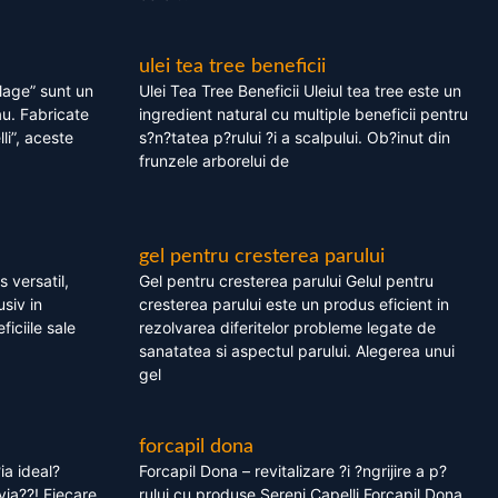
ulei tea tree beneficii
olage” sunt un
Ulei Tea Tree Beneficii Uleiul tea tree este un
au. Fabricate
ingredient natural cu multiple beneficii pentru
li”, aceste
s?n?tatea p?rului ?i a scalpului. Ob?inut din
frunzele arborelui de
gel pentru cresterea parului
 versatil,
Gel pentru cresterea parului Gelul pentru
usiv in
cresterea parului este un produs eficient in
ficiile sale
rezolvarea diferitelor probleme legate de
sanatatea si aspectul parului. Alegerea unui
gel
forcapil dona
ia ideal?
Forcapil Dona – revitalizare ?i ?ngrijire a p?
via??! Fiecare
rului cu produse Sereni Capelli Forcapil Dona