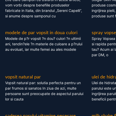
vom vorbi despre benefiile produselor
produse cosme
fabricate in Italia, din brandul „Sereni Capelli”,
ingrijirea pieli
si anume despre samponul cu
produse sunt fa
modele de par vopsit in doua culori
spray vops
Modele de p?r vopsit ?n dou? culori ?n ultimii
Spray Vopsea P
ani, tendin?ele ?n materie de culoare a p?rului
si rapida pent
au evoluat, iar multe femei au ales modele
tau? Acum ai 
par DM, o
vopsit natural par
ulei de hidr
Vopsit natural par: solutia perfecta pentru un
Ulei de hidrata
par frumos si sanatos In ziua de azi, multe
parului este un
persoane sunt preocupate de aspectul parului
ingrijirea paru
lor si cauta
beneficii pent