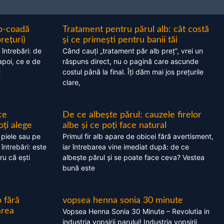
ap-coadă
Tratament pentru părul alb: cât costă
prețuri)
și ce primești pentru banii tăi
 întrebări: de
Când cauți „tratament păr alb preț”, vrei un
apoi, ce e de
răspuns direct, nu o pagină care ascunde
t
costul până la final. Îți dăm mai jos prețurile
clare,
ce
De ce albește părul: cauzele firelor
oți alege
albe și ce poți face natural
 piele sau pe
Primul fir alb apare de obicei fără avertisment,
 întrebări: este
iar întrebarea vine imediat după: de ce
ru că ești
albește părul și se poate face ceva? Vestea
bună este
 fără
vopsea henna sonia 30 minute
area
Vopsea Henna Sonia 30 Minute – Revolutia in
industria vopsirii parului! Industria vopsirii